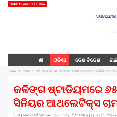
SUNDAY, AUGUST 9, 2026
ଓଡିଶା
ଦେଶ ବିଦେଶ
ରାଜ
Home
ଓଡିଶା
କଳିଙ୍ଗ ଷ୍ଟାଡିୟମରେ ୬୫ତମ ଜାତୀୟ ଆନ୍ତଃ-ରାଜ୍ୟ ସିନିୟର ଆଥଲେ
କଳିଙ୍ଗ ଷ୍ଟାଡିୟମରେ ୬
ସିନିୟର ଆଥଲେଟିକ୍ସ ଚାମ
ରାଜ୍ୟ କ୍ରୀଡ଼ା ଇତିହାସରେ ଆଉ ଏକ ସ୍ୱର୍ଣ୍ଣିମ ଅଧ୍ୟାୟ ଯୋଡ଼ିବ ଏହି ପ୍ର