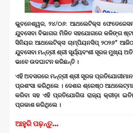
ଭୁବନେଶ୍ୱର, ୨୪/୦୬: ଆଥଲେଟିକ୍ସ ଫେଡେରେସନ 
ଯୁବସେବା ବିଭାଗର ମିଳିତ ସହଯୋଗରେ କଳିଙ୍ଗ ଷ୍
ସିନିୟର ଆଥଲେଟିକ୍ସ ଚାମ୍ପିୟନସିପ୍ ୨୦୨୬” ଆଜି
ଯୁବସେବା ମନ୍ତ୍ରୀ ଶ୍ରୀ ସୂର୍ଯ୍ୟବଂଶୀ ସୂରଜ ମୁଖ୍ୟ 
ଭାବେ ଉଦଘାଟନ କରିଛନ୍ତି ।
ଏହି ଅବସରରେ ମନ୍ତ୍ରୀ ଶ୍ରୀ ସୂରଜ ପ୍ରତିଯୋଗୀମାନଙ୍କ
ପ୍ରଶଂସା କରିଥିଲେ । ଦେଶର ଶ୍ରେଷ୍ଠ ଆଥଲେଟ୍‌ମ
କରିବା ସହ ଏହି ପ୍ରତିଯୋଗିତା ରାଜ୍ୟ କ୍ରୀଡ଼ା ଇ
ପ୍ରକାଶ କରିଥିଲେ ।
ଆହୁରି ପଢ଼ନ୍ତୁ...