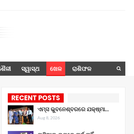
ଶୈଳୀ
ସ୍ୱାସ୍ଥ
ଖେଳ
ରାଶିଫଳ
RECENT POSTS
ଏମ୍ସ ଭୁବନେଶ୍ବରରେ ଯକ୍ଷ୍ମା…
Aug 8, 2026