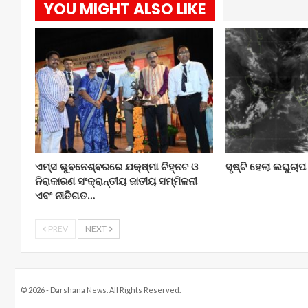
YOU MIGHT ALSO LIKE
ଏମ୍ସ ଭୁବନେଶ୍ବରରେ ଯକ୍ଷ୍ମା ଚିହ୍ନଟ ଓ
ସୃଷ୍ଟି ହେଲା ଲଘୁଚାପ
ନିରାକାରଣ ସଂକ୍ରାନ୍ତୀୟ ଜାତୀୟ ସମ୍ମିଳନୀ
ଏବଂ ନୀତିଗତ…
PREV
NEXT
© 2026 - Darshana News. All Rights Reserved.