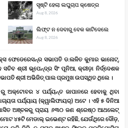
ସୃଷ୍ଟି ହେଲା ଲଘୁଚାପ କ୍ଷେତ୍ର
Aug 8, 2026
ଲିଫ୍ଟ ନ ଦେବାରୁ ବେକ କାଟିଦେଲେ
Aug 8, 2026
ସ ଫେଡେରେସନ୍‌ର ସଭାପତି ଡ.ଲଳିତ କୁମାର ଭାନୋଟ୍‌,
ିବ ଶ୍ରୀ ଭୂପେନ୍ଦ୍ର ସିଂ ପୂନିଆ, କ୍ରୀଡ଼ା ନିର୍ଦ୍ଦେଶକ
ଭାପତି ଶ୍ରୀ ଅଭିଜିତ୍ ପାଲ ପ୍ରମୁଖ ଉପସ୍ଥିତ ଥିଲେ ।
୧୯ ରୁ ଅକ୍ଟୋବର ୪ ପର୍ଯ୍ୟନ୍ତ ଜାପାନରେ ହେବାକୁ ଥିବା
ୋଗ୍ୟତା ପର୍ଯ୍ୟାୟ (କ୍ୱାଲିଫାୟର୍) ଅଟେ । ଏହି ୫ ଦିନିଆ
ଶାସିତ ଅଞ୍ଚଳରୁ ପ୍ରାୟ ୬୩୦ ଜଣ ଶ୍ରେଷ୍ଠ ଆଥଲେଟ୍
େ ମୋଟ ୪୫ଟି ମେଡାଲ୍ ଇଭେଣ୍ଟ ରହିଛି, ଯେଉଁଥିରେ ଦୌଡ଼,