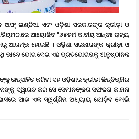
ଅଫ୍ ଇଣ୍ଡିଆ ଏବଂ ଓଡ଼ିଶା ସରକାରଙ୍କ କ୍ରୀଡ଼ା ଓ
ଟାଡିୟମଠାରେ ଆୟୋଜିତ “୬୫ତମ ଜାତୀୟ ଆନ୍ତଃ-ରାଜ୍ୟ
ଠାରୁ ଆରମ୍ଭ ହୋଇଛି । ଓଡ଼ିଶା ସରକାରଙ୍କ କ୍ରୀଡ଼ା ଓ
ଅତିଥି ଭାବେ ଯୋଗ ଦେଇ ଏହି ପ୍ରତିଯୋଗିତାକୁ ଆନୁଷ୍ଠାନିକ
ୁ ଉତ୍ସାହିତ କରିବା ସହ ଓଡ଼ିଶାର କ୍ରୀଡ଼ା ଭିତ୍ତିଭୂମିର
ାନଙ୍କୁ ସ୍ୱାଗତ କରି ସେ ସେମାନଙ୍କର ସଫଳତା କାମନା
ତିହାସରେ ଆଉ ଏକ ସ୍ୱର୍ଣ୍ଣିମ ଅଧ୍ୟାୟ ଯୋଡ଼ିବ ବୋଲି