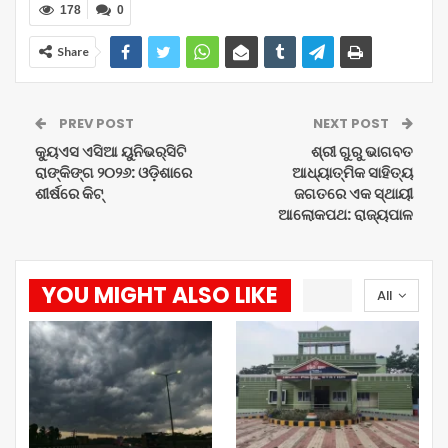
178
0
Share
PREV POST
NEXT POST
କ୍ୟୁଏସ ଏସିଆ ୟୁନିଭର୍‍ସିଟି
ଶ୍ରୀ ଗୁରୁ ଭାଗବତ
ରାଙ୍କିଙ୍ଗ ୨୦୨୬: ଓଡ଼ିଶାରେ
ଆଧ୍ୟାତ୍ମିକ ସାହିତ୍ୟ
ଶୀର୍ଷରେ କିଟ୍
ଜଗତରେ ଏକ ସ୍ଥାୟୀ
ଆଲୋକପଥ: ରାଜ୍ୟପାଳ
YOU MIGHT ALSO LIKE
All