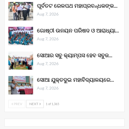
ପୂର୍ବତଟ ରେଳପଥ ମହାପ୍ରବନ୍ଧକଙ୍କ…
Aug 7, 2026
ଗୋଷ୍ଠୀ ଉନୟନ ପରିଷଦ ଓ ଆରାଧ୍ୟା…
Aug 7, 2026
ସୋଆର ସବୁ କ୍ୟାମ୍ପସ ହେବ ସବୁଜ…
Aug 7, 2026
ସୋଆ ଯୁକ୍ତଦୁଇ ମହାବିଦ୍ୟାଳୟରେ…
Aug 7, 2026
PREV
NEXT
1 of 1,365