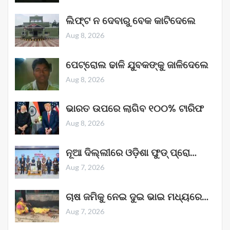
ଲିଫ୍ଟ ନ ଦେବାରୁ ବେକ କାଟିଦେଲେ
Aug 8, 2026
ପେଟ୍ରୋଲ ଢାଳି ଯୁବକଙ୍କୁ ଜାଳିଦେଲେ
Aug 8, 2026
ଭାରତ ଉପରେ ଲାଗିବ ୧୦୦% ଟାରିଫ
Aug 8, 2026
ନୂଆ ଦିଲ୍ଲୀରେ ଓଡ଼ିଶା ଫୁଡ୍ ପ୍ରୋ…
Aug 7, 2026
ଚାଷ ଜମିକୁ ନେଇ ଦୁଇ ଭାଇ ମଧ୍ୟରେ…
Aug 7, 2026