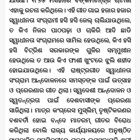
ଯାଉଛି। ୧୮୭୫ ମସିହାରେ ବଙ୍କିମଚନ୍ଦ୍ର ଚାଟାର୍ଜୀ
ଏହାକୁ ରଚନା କରିଥିଲେ। ଏହି ଗୀତ ଗାଇ ହଜାର ହଜାର
ସ୍ୱାଧୀନତା ସଂଗ୍ରାମୀ ହସି ହସି ଜେଲ୍ ଚାଲିଯାଉଥିଲେ,
ତ କିଏ ନିଜର ପାଠପଢ଼ା ଓ ଚାକିରି ଆଦି ଛାଡି
ସ୍ୱାଧୀନତା ସଂଗ୍ରାମରେ ସାମିଲ ହେଉଥିଲେ, କିଏ ହସି
ହସି ବିଟ୍ରିଶ ସରକାରଙ୍କ ଗୁଳିର ସମ୍ମୁଖୀନ
ହେଉଥିଲେ ତ ଆଉ କିଏ ଫାଶୀ ଖୁଂଟରେ ଝୁଲି ଶହୀଦ
ହୋଇଯାଉଥିଲେ। ଏହି ରାଷ୍ଟ୍ରଗୀତ ସ୍ୱାଧୀନତା
ସଂଗ୍ରାମ ଆନ୍ଦୋଳନରେ ସମସ୍ତଙ୍କ ପାଇଁ ଉତ୍ସାହ
ଓ ପ୍ରେରଣାର ଗୀତ ଥିଲା। ସ୍ୱଦେଶୀ ଆନ୍ଦୋଳନ ଓ
ସ୍ୱତନ୍ତ୍ରତା ପାଇଁ ଦେଶବାସୀଙ୍କ ପ୍ରେରଣା
ସାଜିଥିଲା। ମାତ୍ର କଂଗ୍ରେସ ମୁସ୍‌ଲିମ୍ ତୃଷ୍ଟିକରଣର
ବଶବର୍ତୀ ହୋଇ ବନ୍ଦେ ମାତରମ୍ ଗୀତର ବିରୋଧ
କରିଥିଲା ବୋଲି ରାଜ୍ୟ କାର୍ଯ୍ୟାଳୟରେ ଅନୁଷ୍ଠିତ