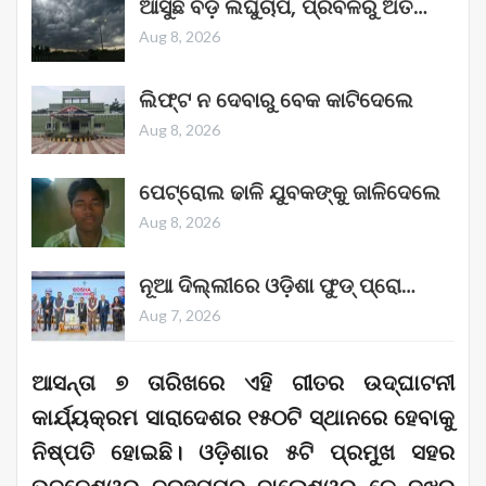
ଆସୁଛି ବଡ଼ ଲଘୁଚାପ, ପ୍ରବଳରୁ ଅତି…
Aug 8, 2026
ଲିଫ୍ଟ ନ ଦେବାରୁ ବେକ କାଟିଦେଲେ
Aug 8, 2026
ପେଟ୍ରୋଲ ଢାଳି ଯୁବକଙ୍କୁ ଜାଳିଦେଲେ
Aug 8, 2026
ନୂଆ ଦିଲ୍ଲୀରେ ଓଡ଼ିଶା ଫୁଡ୍ ପ୍ରୋ…
Aug 7, 2026
ଆସନ୍ତା ୭ ତାରିଖରେ ଏହି ଗୀତର ଉଦ୍‌ଘାଟନୀ
କାର୍ଯ୍ୟକ୍ରମ ସାରାଦେଶର ୧୫୦ଟି ସ୍ଥାନରେ ହେବାକୁ
ନିଷ୍ପତି ହୋଇଛି। ଓଡ଼ିଶାର ୫ଟି ପ୍ରମୁଖ ସହର
ଭୁବନେଶ୍ୱର, ବ୍ରହ୍ମପୁର, ବାଲେଶ୍ୱର, କେନ୍ଦୁଝର