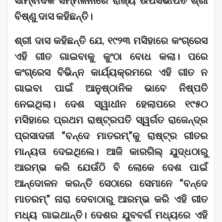
ସାମ୍ବାଦିକ ସମ୍ମିଳନୀରେ ରାଜ୍ୟ ଉପସଭାପତି ଶ୍ରୀ
ବିଷ୍ଣୁ ଦାସ କହିଛନ୍ତି।
ଶ୍ରୀ ଦାସ କହିଛନ୍ତି ଯେ, ୧୯୨୩ ମସିହାରେ କଂଗ୍ରେସ
ଏହି ଗୀତ ଗାଇବାକୁ କୁଂଠା ବୋଧ କଲା। ପରେ
କଂଗ୍ରେସ ବିଭିନ୍ନ କାର୍ଯ୍ୟକ୍ରମରେ ଏହି ଗୀତ ନ
ଗାଇବା ପାଇଁ ଆନୁଷ୍ଠାନିକ ଭାବେ ନିଷ୍ପତି
ନେଇଥିଲା। ଦେଶ ସ୍ୱାଧୀନ ହେଲାପରେ ୧୯୫୦
ମସିହାରେ ପ୍ରଥମ ରାଷ୍ଟ୍ରପତି ସ୍ୱର୍ଗତ ରାଜେନ୍ଦ୍ର
ପ୍ରସାଦଜୀ “ବନ୍ଦେ ମାତରମ୍‌”କୁ ରାଷ୍ଟ୍ର ଗୀତର
ମାନ୍ୟତା ଦେଇଥିଲେ। ଆଜି କାରଗିଲ୍ ଯୁଦ୍ଧଠାରୁ
ଆରମ୍ଭ କରି ଯେଉଁଠି ବି ଲୋକେ ଦେଶ ପାଇଁ
ଆନ୍ଦୋଳନ କରନ୍ତି ସେଠାରେ ସେମାନେ “ବନ୍ଦେ
ମାତରମ୍‌” ନାରା ଦେବାଠାରୁ ଆରମ୍ଭ କରି ଏହି ଗୀତ
ମଧ୍ୟ ଗାଇଥାନ୍ତି। ଦେଶର ଯୁବବର୍ଗ ମଧ୍ୟରେ ଏହି