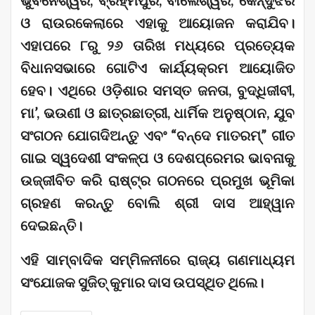
ଓ ରାଉରକେଲାରେ ଏହାକୁ ଆୟୋଜନ କରାଯିବ।
ଏହାପରେ ୮ରୁ ୨୬ ତାରିଖ ମଧ୍ୟରେ ପ୍ରତ୍ୟେକ
ବିଧାନସଭାରେ ଗୋଟିଏ କାର୍ଯ୍ୟକ୍ରମ ଆୟୋଜିତ
ହେବ। ଏଥିରେ ଓଡ଼ିଶାର ସମସ୍ତ ଜନତା, ବୁଦ୍ଧିଜୀବୀ,
ମା’, ଭଉଣୀ ଓ ଛାତ୍ରଛାତ୍ରୀ, ଧାର୍ମିକ ଅନୁଷ୍ଠାନ, ଯୁବ
ସଂଗଠନ ଯୋଗଦିଅନ୍ତୁ ଏବଂ “ବନ୍ଦେ ମାତରମ୍‌” ଗୀତ
ଗାଇ ସ୍ୱଦେଶୀ ସଂକଳ୍ପ ଓ ଦେଶପ୍ରେମର ଭାବନାକୁ
ଉଜ୍ଜୀବିତ କରି ରାଷ୍ଟ୍ର ଗଠନରେ ପ୍ରମୁଖ ଭୂମିକା
ଗ୍ରହଣ କରନ୍ତୁ ବୋଲି ଶ୍ରୀ ଦାସ ଆହ୍ୱାନ
ଦେଇଛନ୍ତି।
ଏହି ସାମ୍ବାଦିକ ସମ୍ମିଳନୀରେ ରାଜ୍ୟ ଗଣମାଧ୍ୟମ
ସଂଯୋଜକ ସୁଜିତ୍ କୁମାର ଦାସ ଉପସ୍ଥିତ ଥିଲେ।