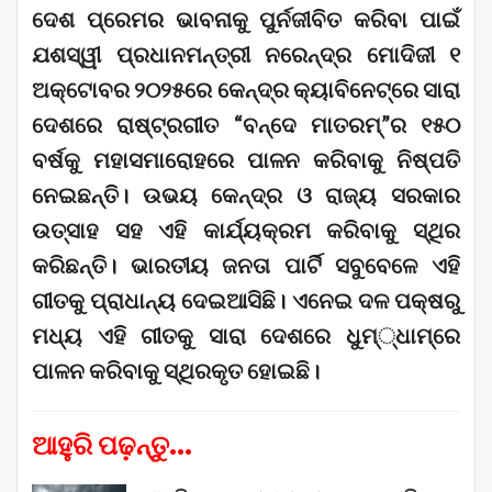
ଦେଶ ପ୍ରେମର ଭାବନାକୁ ପୁର୍ନଜୀବିତ କରିବା ପାଇଁ
ଯଶସ୍ୱୀ ପ୍ରଧାନମନ୍ତ୍ରୀ ନରେନ୍ଦ୍ର ମୋଦିଜୀ ୧
ଅକ୍ଟୋବର ୨୦୨୫ରେ କେନ୍ଦ୍ର କ୍ୟାବିନେଟ୍‌ରେ ସାରା
ଦେଶରେ ରାଷ୍ଟ୍ରଗୀତ “ବନ୍ଦେ ମାତରମ୍‌”ର ୧୫୦
ବର୍ଷକୁ ମହାସମାରୋହରେ ପାଳନ କରିବାକୁ ନିଷ୍ପତି
ନେଇଛନ୍ତି। ଉଭୟ କେନ୍ଦ୍ର ଓ ରାଜ୍ୟ ସରକାର
ଉତ୍ସାହ ସହ ଏହି କାର୍ଯ୍ୟକ୍ରମ କରିବାକୁ ସ୍ଥିର
କରିଛନ୍ତି। ଭାରତୀୟ ଜନତା ପାର୍ଟି ସବୁବେଳେ ଏହି
ଗୀତକୁ ପ୍ରାଧାନ୍ୟ ଦେଇଆସିଛି। ଏନେଇ ଦଳ ପକ୍ଷରୁ
ମଧ୍ୟ ଏହି ଗୀତକୁ ସାରା ଦେଶରେ ଧୁମ୍‌୍‌ଧାମ୍‌ରେ
ପାଳନ କରିବାକୁ ସ୍ଥିରକୃତ ହୋଇଛି।
ଆହୁରି ପଢ଼ନ୍ତୁ...