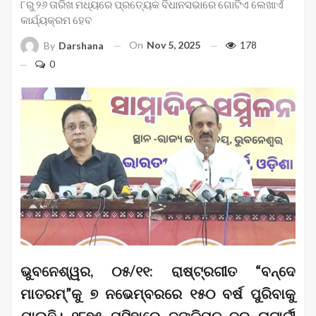
୮ରୁ ୨୬ ତାରିଖ ମଧ୍ୟରେ ପ୍ରତ୍ୟେକ ବିଧାନସଭାରେ ଗୋଟିଏ ଲେଖାଏଁ
କାର୍ଯ୍ୟକ୍ରମ ହେବ
On
Nov 5, 2025
178
By
Darshana
0
ଭୁବନେଶ୍ୱର, ୦୫/୧୧: ରାଷ୍ଟ୍ରଗୀତ “ବନ୍ଦେ
ମାତରମ୍‌”କୁ ୭ ନଭେମ୍ବରରେ ୧୫୦ ବର୍ଷ ପୁରିବାକୁ