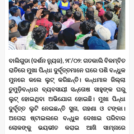
ବାଲିଗୁଡା (ଦର୍ଶନ ନ୍ୟୁଜ), ୨୮/୦୨: ଗତକାଲି ବିଳମ୍ବିତ
ରାତିରେ ମୁଖା ପିନ୍ଧା ଦୁର୍ବୃତ୍ତମାନେ ଘରେ ପଶି ବନ୍ଧୁକ
ମୁନରେ କଲେ ଲୁଟ୍ କରିଛନ୍ତି। କନ୍ଧମାଳ ଜିଲ୍ଲା
ତୁମୁଡ଼ିବନ୍ଧର ବ୍ୟବସାୟୀ ସନ୍ତୋଷ ସାହୁଙ୍କ ଘରୁ
ଲୁଟ୍ ହୋଇଥିବା ଅଭିଯୋଗ ହୋଇଛି। ମୁଖା ପିନ୍ଧା
ଦୁର୍ବୃତ୍ତ ଲୁଟି ନେଇଛନ୍ତି ସୁନା, ଗହଣା ଓ ଟଙ୍କା।
ଅପେରା ଷ୍ଟାଇଲରେ ବନ୍ଧୁକ ଦେଖାଇ ପରିବାର
ଲୋକଙ୍କୁ ଭୟଭୀତ କରାଇ ଆଖି ସାମ୍ନାରେ