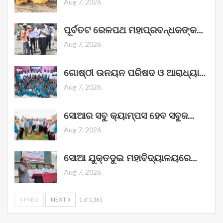
Aug 7, 2026
ପୂର୍ବତଟ ରେଳପଥ ମହାପ୍ରବନ୍ଧକଙ୍କ…
Aug 7, 2026
ଗୋଷ୍ଠୀ ଉନୟନ ପରିଷଦ ଓ ଆରାଧ୍ୟା…
Aug 7, 2026
ସୋଆର ସବୁ କ୍ୟାମ୍ପସ ହେବ ସବୁଜ…
Aug 7, 2026
ସୋଆ ଯୁକ୍ତଦୁଇ ମହାବିଦ୍ୟାଳୟରେ…
Aug 7, 2026
PREV
NEXT
1 of 1,365