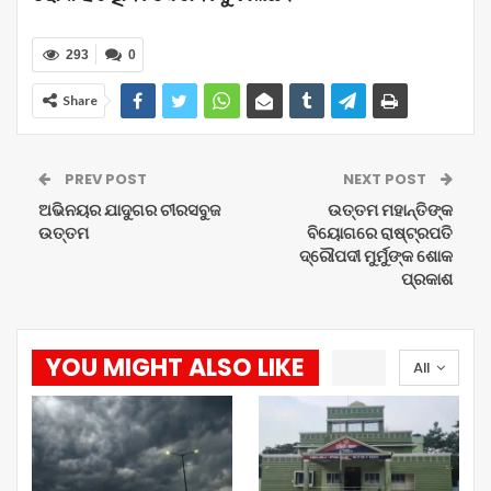
293
0
Share
PREV POST
NEXT POST
ଅଭିନୟର ଯାଦୁଗର ଚୀରସବୁଜ
ଉତ୍ତମ ମହାନ୍ତିଙ୍କ
ଉତ୍ତମ
ବିୟୋଗରେ ରାଷ୍ଟ୍ରପତି
ଦ୍ରୌପଦୀ ମୁର୍ମୁଙ୍କ ଶୋକ
ପ୍ରକାଶ
YOU MIGHT ALSO LIKE
All