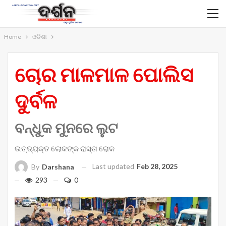
Home
ଓଡିଶା
ଚୋର ମାଳମାଳ ପୋଲିସ
ଦୁର୍ବଳ
ବନ୍ଧୁକ ମୁନରେ ଲୁଟ
ଉତ୍ତ୍ୟକ୍ତ ଲୋକଙ୍କ ରାସ୍ତା ରୋକ
Last updated
Feb 28, 2025
By
Darshana
293
0