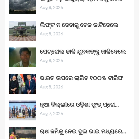
Aug 8, 2026
ଲିଫ୍ଟ ନ ଦେବାରୁ ବେକ କାଟିଦେଲେ
Aug 8, 2026
ପେଟ୍ରୋଲ ଢାଳି ଯୁବକଙ୍କୁ ଜାଳିଦେଲେ
Aug 8, 2026
ଭାରତ ଉପରେ ଲାଗିବ ୧୦୦% ଟାରିଫ
Aug 8, 2026
ନୂଆ ଦିଲ୍ଲୀରେ ଓଡ଼ିଶା ଫୁଡ୍ ପ୍ରୋ…
Aug 7, 2026
ଚାଷ ଜମିକୁ ନେଇ ଦୁଇ ଭାଇ ମଧ୍ୟରେ…