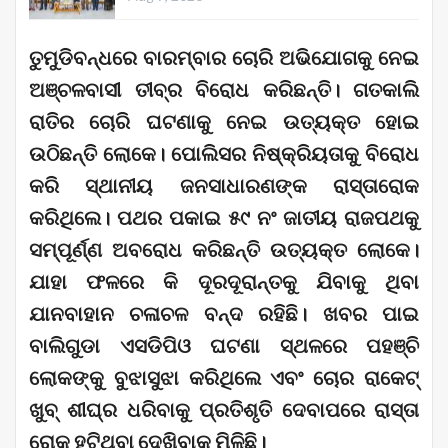
ତୁମୁଡିବନ୍ଧରେ ବାରମ୍ବାର ଚୋରି ଅଭିଯୋଗକୁ ନେଇ
ଅଞ୍ଚଳବାସୀ ତୀବ୍ର ବିରୋଧ କରିଛନ୍ତି। ଗତକାଲି
ରାତିର ଚୋରି ଘଟଣାକୁ ନେଇ ଉତ୍ୟକ୍ତ ହୋଇ
ଉଠିଛନ୍ତି ଲୋକେ। ପୋଲିସର ନିଷ୍କ୍ରିୟତାକୁ ବିରୋଧ
କରି ସ୍ଥାନୀୟ ଜନସାଧାରଣଙ୍କ ରାସ୍ତାରୋକ
କରିଥିଲେ। ପଥର ପକାଇ ୫୯ ନଂ ଜାତୀୟ ରାଜପଥକୁ
ସମ୍ପୂର୍ଣ୍ଣ ଅବରୋଧ କରିଛନ୍ତି ଉତ୍ୟକ୍ତ ଲୋକେ।
ଯାହା ଫଳରେ କି ଦୂରଦୂରାନ୍ତକୁ ଯିବାକୁ ଥିବା
ଯାନବାହାନ ଚଳାଚଳ ବନ୍ଦ ରହିଛି। ଖବର ପାଇ
ବାଲିଗୁଡା ଏସଡିପିଓ ଘଟଣା ସ୍ଥଳରେ ପହଞ୍ଚି
ଲୋକଙ୍କୁ ବୁଝାସୁଝା କରିଥିଲେ ଏବଂ ଚୋର ରାକେଟ୍
ଖୁବ୍ ଶୀଘ୍ର ଧରିବାକୁ ପ୍ରତିଶୃତି ଦେବାପରେ ରାସ୍ତା
ରୋକ ହଟିଥିବା ଦେଖିବାକୁ ମିଳିଛି।