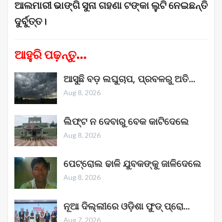
ଆଲମାରୀ ଭାଙ୍ଗି ସୁନା ଗହଣା ଟଙ୍କା ଲୁଟି ନେଇଛନ୍ତି
ଦୁର୍ବୁତ୍ତ।
ଆହୁରି ପଢ଼ନ୍ତୁ...
ଆସୁଛି ବଡ଼ ଲଘୁଚାପ, ପ୍ରବଳରୁ ଅତି…
Aug 8, 2026
ଲିଫ୍ଟ ନ ଦେବାରୁ ବେକ କାଟିଦେଲେ
Aug 8, 2026
ପେଟ୍ରୋଲ ଢାଳି ଯୁବକଙ୍କୁ ଜାଳିଦେଲେ
Aug 8, 2026
ନୂଆ ଦିଲ୍ଲୀରେ ଓଡ଼ିଶା ଫୁଡ୍ ପ୍ରୋ…
Aug 7, 2026