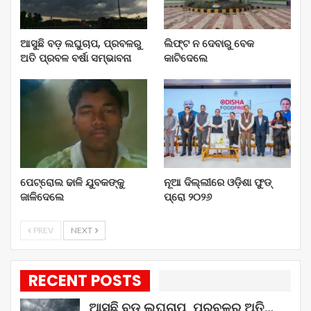
ଆସୁଛି ବଡ଼ ଲଘୁଚାପ, ପ୍ରବଳରୁ
ଲିଫ୍ଟ ନ ଦେବାରୁ ବେକ
ଅତି ପ୍ରବଳ ବର୍ଷା ସମ୍ଭାବନା
କାଟିଦେଲେ
ପେଟ୍ରୋଲ ଢାଳି ଯୁବକଙ୍କୁ
ନୂଆ ଦିଲ୍ଲୀରେ ଓଡ଼ିଶା ଫୁଡ୍
ଜାଳିଦେଲେ
ପ୍ରୋ ୨୦୨୬
PREV
NEXT
RECENT POSTS
ଆସୁଛି ବଡ଼ ଲଘୁଚାପ, ପ୍ରବଳରୁ ଅତି…