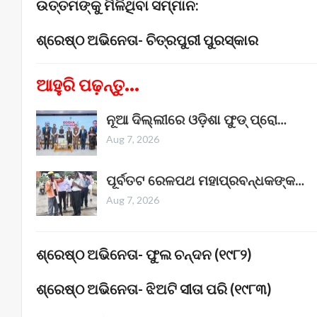
ଉତ୍ତମଙ୍କୁ ମିଳିଥିବା ସମ୍ମାନ:
ଶ୍ରେଷ୍ଠ ଅଭିନେତା- ଚିତ୍ରପୁରୀ ପୁରସ୍କାର
ଆହୁରି ପଢ଼ନ୍ତୁ...
ନୂଆ ଦିଲ୍ଲୀରେ ଓଡ଼ିଶା ଫୁଡ୍ ପ୍ରୋ…
Aug 7, 2026
ପୂର୍ବତଟ ରେଳପଥ ମହାପ୍ରବନ୍ଧକଙ୍କ…
Aug 7, 2026
ଶ୍ରେଷ୍ଠ ଅଭିନେତା- ଫୁଲ ଚନ୍ଦନ (୧୯୮୨)
ଶ୍ରେଷ୍ଠ ଅଭିନେତା- ଝିଅଟି ସୀତା ପରି (୧୯୮୩)