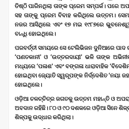
ତିଷ୍ଠି ପାରିନଥିଲା ତାଙ୍କ ପ୍ରେମ ସମ୍ପର୍କ। ପରେ ଅପ
ସହ ତାଙ୍କୁ ପ୍ରେମ ବିବାହ କରିଥିଲେ ଉତ୍ତମ। ସେ
ନଜର ଆସିଥିଲେ ଏବଂ ୧୭ ମଇ ୧୯୮୭ରେ ଭୁବନେଶ୍ୱର 
ବାନ୍ଧି ହୋଇଥିଲେ।
ପରବର୍ତ୍ତୀ ସମୟରେ ସେ ଟେଲିଭିଜନ ଦୁନିଆରେ ପାଦ ର
‘ପଣତକାନୀ’ ଓ ‘ଉତ୍ତରଦାୟୀ’ ଭଳି ତାଙ୍କ ଅଭିନୀତ 
ମଧ୍ୟରେ ‘ପଳାଶ’ ଏବଂ ବଙ୍ଗଳା ଧାରାବାହିକ ‘ବିଦେଶ
ହୋଇଥିବା ଜ୍ୟୋତି ସ୍ୱରୂପଙ୍କ ନିର୍ଦ୍ଦେଶିତ ‘ନୟା ଜହ
ହୋଇଥିଲେ।
ଓଡ଼ିଆ ଚଳଚ୍ଚିତ୍ର ଜଗତକୁ ଉତ୍ତମ ମହାନ୍ତି ଓ ଅପର
ଅବଦାନ ରହିଛି। ୮୦ ଓ ୯୦ ଦଶକରେ ଓଡ଼ିଆ ସିନେ ଶିଳ୍
ଶିଳ୍ପକୁ ଉଦ୍ଧାର କରିଥିଲା।