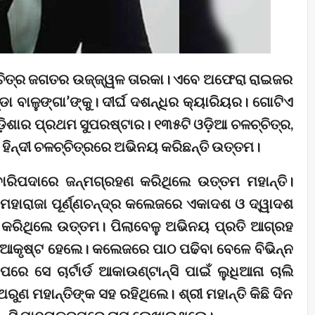
ଚ୍ଚିତ୍ର ଜଗତର ଉଜ୍ଜ୍ୱଳ ତାରକା। ଏବେ ଅଫେରା ରାଇଜର
ା ବାଳୁଙ୍ଗା’ଙ୍କୁ। ଦୀର୍ଘ ଦଶନ୍ଧିର କ୍ୟାରିୟର। ଗୋଟିଏ
଼ିଶାର ପ୍ରଥମ ସୁପରଷ୍ଟାର। ୧୩୫ଟି ଓଡ଼ିଆ ଚଳଚ୍ଚିତ୍ର,
ହିନ୍ଦୀ ଚଳଚ୍ଚିତ୍ରରେ ଅଭିନୟ କରିଛନ୍ତି ଉତ୍ତମ।
ବାରିପଦାରେ ଜନ୍ମଗ୍ରହଣ କରିଥିଲେ ଉତ୍ତମ ମହାନ୍ତି।
ମହାରାଜା ପୂର୍ଣ୍ଣଚନ୍ଦ୍ର କଲେଜରେ ଏକାଦଶ ଓ ଦ୍ୱାଦଶ
କ କରିଥିଲେ ଉତ୍ତମ। ପିଲାବେଳୁ ଅଭିନୟ ପ୍ରତି ଆଗ୍ରହ
କୃଷ୍ଟ ହେଲେ। କଲେଜରେ ପାଠ ପଢିବା ବେଳେ ବିଭିନ୍ନ
େ ସେ ଚାର୍ଟାର୍ଡ ଆକାଉଣ୍ଟାନ୍ସି ପାଇଁ ଲୁଧିଆନା ଚାଲି
ୁଣ ମହାନ୍ତିଙ୍କ ସହ ରହିଥିଲେ। ଶ୍ରୀ ମହାନ୍ତି କିଛି ଦିନ