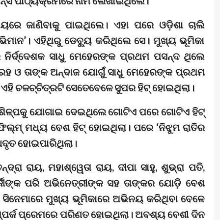
ାନ୍ସି ପାଠ୍ୟକ୍ରମରେ ନାମ ଲେଖାଇଥିଲେ।
ଷୟରେ ଜାଣିବାକୁ ପାଇଥିଲେ। ଏହା ପରେ ଓଡ଼ିଶା ଚାଲି
ିମାନ’। ଏହିଥିରୁ ଡେବ୍ୟୁ କରିଥିଲେ ସେ। ମୁଖ୍ୟ ଭୂମିକା
 ନିର୍ଦ୍ଦେଶକ ସାଧୁ ମେହେରଙ୍କ ପ୍ରଥମ ପସନ୍ଦ ଥିଲେ
ହ ଓ ତାଙ୍କ ଅନ୍ଦାଜ ଯୋଗୁଁ ସାଧୁ ମେହେରଙ୍କ ପ୍ରଥମ
ଏହି ଚଳଚ୍ଚିତ୍ରଟି ସେତେବେଳେ ସୁପର ହିଟ୍ ହୋଇଥିଲା।
େ ଶିଳ୍ପକୁ ଯୋଗାଇ ଦେଇଥିଲେ ଗୋଟିଏ ପରେ ଗୋଟିଏ ହିଟ୍
ଫିଲ୍ମ୍ ମଧ୍ୟ ବେଶ ହିଟ୍ ହୋଇଥିଲା। ପରେ ‘ନିଝୁମ ରାତିର
ଶ ଆଦୃତ ହୋଇପାରିଥିଲା।
୍ଦ୍ରା ରାୟ, ମହାଶ୍ୱେତା ରାୟ, ଦୀପା ସାହୁ, ଶୁଭ୍ରା ପତି,
ର୍ଜୀଙ୍କ ପରି ଅଭିନେତ୍ରୀଙ୍କ ସହ ତାଙ୍କର ଯୋଡ଼ି ବେଶ
 ସିନେମାରେ ମୁଖ୍ୟ ଭୂମିକାରେ ଅଭିନୟ କରିଥିବା ବେଳେ
ସମ୍ପର୍କ ପ୍ରେମରେ ପରିଣତ ହୋଇଥିଲା‌। ଅବଶ୍ୟ ବେଶୀ ଦିନ