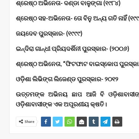
ଶ୍ରେଷ୍ଠ ଅଭିନେତା- ଦଣ୍ଡା ବାଳୁଙ୍ଗା (୧୯୮୪)
ଶ୍ରେଷ୍ଠ ସହ-ଅଭିନେତା- ତୋ ବିନୁ ଅନ୍ୟ ଗତି ନାହିଁ (୧୯
ଜୟଦେବ ପୁରସ୍କାର- (୧୯୯୯)
ଇନ୍ଦିରା ଗାନ୍ଧୀ ପ୍ରିୟଦର୍ଶିନୀ ପୁରସ୍କାର- (୨୦୦୬)
ଶ୍ରେଷ୍ଠ ଅଭିନେତା, “ଫିଟଫାଟ ବାଇସ୍କୋପ ପୁରସ୍କା
ଓଡ଼ିଶା ଲିଭିଙ୍ଗ ଲିଜେଣ୍ଡ ପୁରସ୍କାର- ୨୦୧୨
ଉତ୍ତମଙ୍କ ଅଭିନୟ ଛାପ ଆଜି ବି ଓଡ଼ିଶାବାସୀଙ୍
ଓଡ଼ିଶାବାସୀଙ୍କ ଏକ ଅପୂରଣୀୟ କ୍ଷତି।
Share