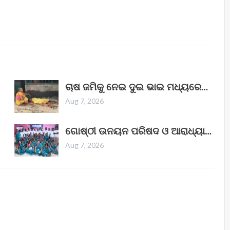
ଚାଷ ଜମିକୁ ନେଇ ଦୁଇ ଭାଇ ମଧ୍ୟରେ…
Aug 7, 2026
ଗୋଷ୍ଠୀ ଉନୟନ ପରିଷଦ ଓ ଆରାଧ୍ୟା…
Aug 7, 2026