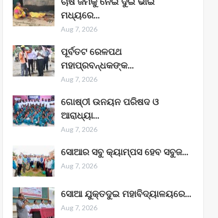
ଚାଷ ଜମିକୁ ନେଇ ଦୁଇ ଭାଇ
ମଧ୍ୟରେ…
Aug 7, 2026
ପୂର୍ବତଟ ରେଳପଥ
ମହାପ୍ରବନ୍ଧକଙ୍କ…
Aug 7, 2026
ଗୋଷ୍ଠୀ ଉନୟନ ପରିଷଦ ଓ
ଆରାଧ୍ୟା…
Aug 7, 2026
ସୋଆର ସବୁ କ୍ୟାମ୍ପସ ହେବ ସବୁଜ…
Aug 7, 2026
ସୋଆ ଯୁକ୍ତଦୁଇ ମହାବିଦ୍ୟାଳୟରେ…
Aug 7, 2026