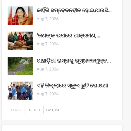
କାହିଁକି ସମ୍ବେଦନହୀନ ହୋଇଯାଉଛି…
Aug 7, 2026
‘ଜଣଙ୍କ ଉପରେ ଆକ୍ରମଣ,…
Aug 7, 2026
ପାହାଡ଼ିଆ ରାସ୍ତାକୁ ଭୂସ୍ଖଳନମୁକ୍ତ…
Aug 7, 2026
ଏହି ଜିଲ୍ଲାରେ ସ୍କୁଲ ଛୁଟି ଘୋଷଣା
Aug 7, 2026
PREV
NEXT
1 of 1,364