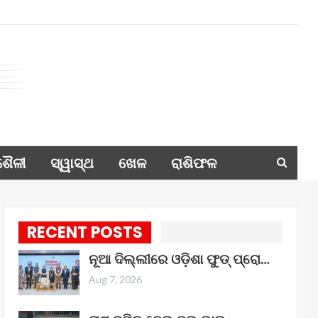
ଶୈଳୀ
ସ୍ୱାସ୍ଥ
ଖେଳ
ରାଶିଫଳ
RECENT POSTS
ନୂଆ ଦିଲ୍ଲୀରେ ଓଡ଼ିଶା ଫୁଡ୍ ପ୍ରୋ…
Aug 7, 2026