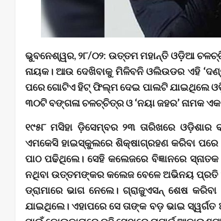
ଭୁବନେଶ୍ୱର, ୨୮/୦୨: ଉତ୍ତମ ମହାନ୍ତି ଓଡ଼ିଆ ଚଳ
ନାୟକ। ଆଉ ଦେଖିବାକୁ ମିଳିବନି ଓଲିଉଡର ଏହି ‘ଦଣ୍ଡ
ପରେ ଗୋଟିଏ ହିଟ୍ ଫିଲ୍ମ ଦେଇ ପାଲଟି ଯାଇଥିଲେ ଓଡ
୩୦ଟି ବଙ୍ଗଳା ଚଳଚ୍ଚିତ୍ର ଓ ‘ନୟା ଜହର’ ନାମକ ଏକ 
୧୯୫୮ ମସିହା ଡ଼ିସେମ୍ବର ୨୩ ତାରିଖରେ ଓଡ଼ିଶାର 
ଏମକେସି ହାଇସ୍କୁଲରେ ଶିକ୍ଷାଗ୍ରହଣ କରିବା ପରେ 
ପାଠ ପଢିଥିଲେ। ସେହି କଲେଜରେ ବିଜ୍ଞାନରେ ସ୍ନାତ
ନଥିବା ଉତ୍ତମଙ୍କର କଲେଜ ବେଳେ ଅଭିନୟ ପ୍ରତି ଆ
ଡ୍ରାମାରେ ଭାଗ ନେଲେ। ଗ୍ରାଜୁଏସନ୍ ଶେଷ କରିବା ପର
ଯାଇଥିଲେ। ଏହାପରେ ସେ ତାଙ୍କ ବଡ଼ ଭାଇ ସ୍ୱର୍ଗତ ଅର