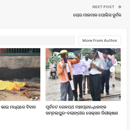
NEXT POST
ଚୋର ମାଳମାଳ ପୋଲିସ ଦୁର୍ବଳ
More From Author
ଇ ଭାଇ ମଧ୍ୟରେ ବିବାଦ
ପୂର୍ବତଟ ରେଳପଥ ମହାପ୍ରବନ୍ଧକଙ୍କ
ସମ୍ବଲପୁର-ବଲାଙ୍ଗୀର ସେକ୍ସନ ନିରୀକ୍ଷଣ