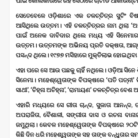
ପାଇଁ କୋଲକାତାରେ ରହି ସେଠାରେ ଚାଟାର୍ଡ ଆକାଉଣ୍ଟ
ସେତେବେଳେ ଓଡ଼ିଶାରେ ଏକ ଚଳଚ୍ଚିତ୍ର ସୁଟିଂ ବି
ଆସିଥିଲେ ଉତ୍ତମ। ଏହି ଚଳଚ୍ଚିତ୍ରର ନାମ ଥିଲା ‘ଅଭ
ପାଇଁ ଅନେକ ଦାବିଦାର ଥିଲେ ମଧ୍ୟ ଏହି ସିନେମାର
ଉତ୍ତମ। ଉତ୍ତମଙ୍କ ଅଭିନୟ ପ୍ରତି ଦକ୍ଷତା, ଆଗ୍ର
ପସନ୍ଦ ଥିଲେ। ୧୯୭୭ ମସିହାରେ ମୁକ୍ତିଲାଭ ହୋଇଥିବା 
ଏହା ପରେ ସେ ଆଉ ପଛକୁ ଚାହିଁ ନଥିଲେ। ଓଡ଼ିଆ ସିନ
ସିନେମା। ମହେଶ୍ୱେତାଙ୍କ ବିପକ୍ଷରେ ‘ପତି ପତ୍ନୀ’ 
ସାଥୀ’, ‘ଚିହ୍ନା ଅଚିହ୍ନା’, ‘ରାମାୟଣ’ ଚଳଚ୍ଚିତ୍ର ବେ
ଏହାରି ମଧ୍ୟରେ ସେ ରୀତା ଚାନ୍ଦ, ସୁଜାତା ଆନନ୍ଦ, ତନ
ଅପରାଜିତା, ବୈଶାଳୀ, ସଙ୍ଗୀତା ଦାସ ଓ ରଚନା ବାନା
ଜମୁଥିଲା। କେବଳ ମହେଶ୍ୱେତାଙ୍କ ବିପକ୍ଷରେ ୨୦ଟି
କିଛି ଦିନ ଧରି ମହେଶ୍ୱତାଙ୍କ ସହ ତାଙ୍କ ବନ୍ଧୁତାର 