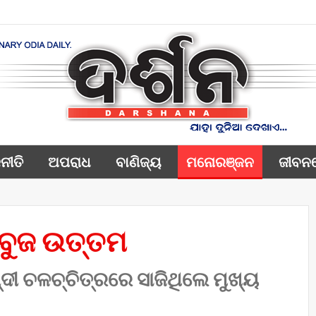
ନୀତି
ଅପରାଧ
ବାଣିଜ୍ୟ
ମନୋରଞ୍ଜନ
ଜୀବନ
ବୁଜ ଉତ୍ତମ
ଦୀ ଚଳଚ୍ଚିତ୍ରରେ ସାଜିଥିଲେ ମୁଖ୍ୟ