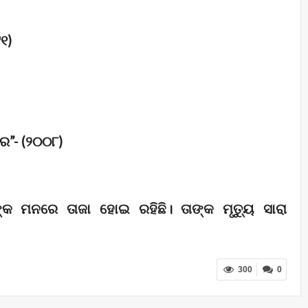
୯୧)
ର”- (୨୦୦୮)
କ ମନରେ ତାଜା ହୋଇ ରହିଛି। ତାଙ୍କ ମୃତ୍ୟୁ ସାରା
300
0