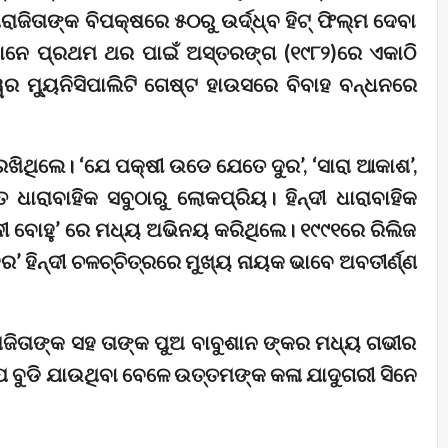
ରାଜିତାଙ୍କ ବିପକ୍ଷରେ ୫୦ରୁ ଉର୍ଦ୍ଧ୍ବ ହିଟ୍ ଫିଲ୍ମ ଦେବା
ମାନେ ପ୍ରଥମ ଥର ପାଇଁ ଅସ୍ତରଙ୍ଗ (୧୯୮୨)ରେ ଏକାଠି
ମ୍ୟୁନିସିପାଲିଟି ଗେଷ୍ଟ ହାଉସରେ ବିବାହ ବନ୍ଧନରେ
ଖିଥିଲେ। ‘ଯେ ପକ୍ଷୀ ଉଡେ ଯେତେ ଦୁର’, ‘ସାରା ଆକାଶ’,
ଧାରାବାହିକ ସବୁଠାରୁ ଲୋକପ୍ରିୟ। ହିନ୍ଦୀ ଧାରାବାହିକ
ିନୀ ବୋହୁ’ ରେ ମଧ୍ୟ ଅଭିନୟ କରିଥିଲେ। ୧୯୯୧ରେ ରିଲିଜ
ର’ ହିନ୍ଦୀ ଚଳଚ୍ଚିତ୍ରରେ ମୁଖ୍ୟ ନାୟକ ଭାବେ ଅବତୀର୍ଣ୍ଣ
ାଜିତାଙ୍କ ସହ ତାଙ୍କ ପୁଅ ବାବୁଶାନ ଙ୍କର ମଧ୍ୟ ଗଭୀର
ପ ବୁଡି ଯାଉଥିବା ବେଳେ ଉତ୍ତମଙ୍କ କଳା ଯାଦୁଗରୀ ସିନେ