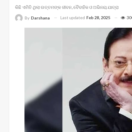
କିଛି ଏମିତି ଥିଲା ଉତ୍ତମଙ୍କ ଜୀବନ, ବୈବାହିକ ଓ ଅଭିନୟ ଯାତ୍ରା
Last updated
Feb 28, 2025
30
By
Darshana