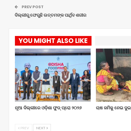
PREV POST
ଦିଲ୍ଲୀରୁ ଫେରୁଛି ଉତ୍ତମଙ୍କ ପାର୍ଥିବ ଶରୀର
YOU MIGHT ALSO LIKE
ନୂଆ ଦିଲ୍ଲୀରେ ଓଡ଼ିଶା ଫୁଡ୍ ପ୍ରୋ ୨୦୨୬
ଚାଷ ଜମିକୁ ନେଇ ଦୁ
PREV
NEXT