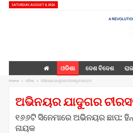
SATURDAY, AUGUST 8, 2026
ଓଡିଶା
ଦେଶ ବିଦେଶ
ରାଜ
Home
ଓଡିଶା
ଅଭିନୟର ଯାଦୁଗର ଚୀରସବୁଜ ଉତ୍ତମ
ଅଭିନୟର ଯାଦୁଗର ଚୀରସ
୧୬୬ଟି ସିନେମାରେ ଅଭିନୟର ଛାପ: ହିନ୍
ନାୟକ