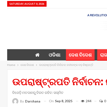
SATURDAY, AUGUST 8, 2026
ଓଡିଶା
ଦେଶ ବିଦେଶ
ରାଜ
Home
ଦେଶ ବିଦେଶ
ଉପରାଷ୍ଟ୍ରପତି ନିର୍ବାଚନ: ନବୀନଙ୍କ ବଡ଼ ନିଷ୍ପତ୍ତି
ଉପରାଷ୍ଟ୍ରପତି ନିର୍ବାଚନ:
ବିଜେଡ଼ି ମତଦାନରୁ ବିରତ ରହିବ: ସସ୍ମିତ
On
Sep 8, 2025
244
0
By
Darshana