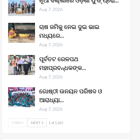
ନୂଆ ଦିଲ୍ଲୀରେ ଓଡ଼ିଶା ଫୁଡ୍ ପ୍ରୋ…
Aug 7, 2026
ଚାଷ ଜମିକୁ ନେଇ ଦୁଇ ଭାଇ
ମଧ୍ୟରେ…
Aug 7, 2026
ପୂର୍ବତଟ ରେଳପଥ
ମହାପ୍ରବନ୍ଧକଙ୍କ…
Aug 7, 2026
ଗୋଷ୍ଠୀ ଉନୟନ ପରିଷଦ ଓ
ଆରାଧ୍ୟା…
Aug 7, 2026
PREV
NEXT
1 of 1,365