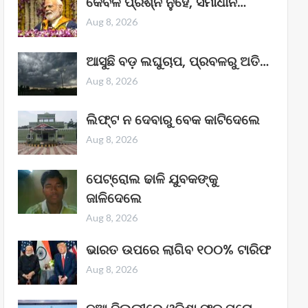
କେବଳ ପ୍ରଶ୍ନ ନୁହେଁ, ସମାଧାନ…
Aug 8, 2026
ଆସୁଛି ବଡ଼ ଲଘୁଚାପ, ପ୍ରବଳରୁ ଅତି…
Aug 8, 2026
ଲିଫ୍ଟ ନ ଦେବାରୁ ବେକ କାଟିଦେଲେ
Aug 8, 2026
ପେଟ୍ରୋଲ ଢାଳି ଯୁବକଙ୍କୁ
ଜାଳିଦେଲେ
Aug 8, 2026
ଭାରତ ଉପରେ ଲାଗିବ ୧୦୦% ଟାରିଫ
Aug 8, 2026