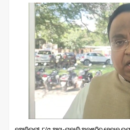
ନୂଆଦିଲ୍ଲୀ, ୮/୯: ଆସନ୍ତାକାଲି ଅନୁଷ୍ଠିତ ହେବାକୁ ଉପ