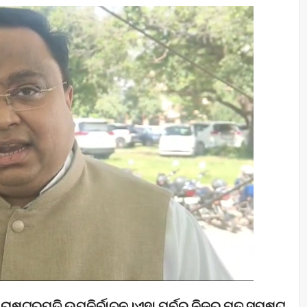
ରାଷ୍ଟ୍ରପତି ଉପନିର୍ବାଚନ।ଏହା ପୂର୍ବରୁ ନିଜର ମତ ସ୍ପଷ୍ଟ