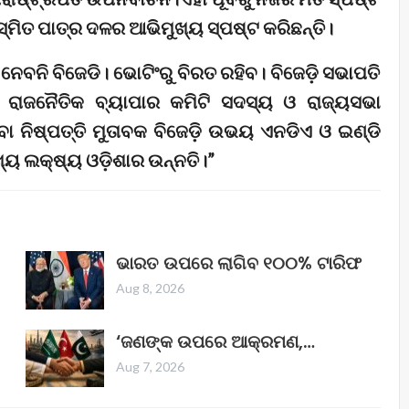
ସସ୍ମିତ ପାତ୍ର ଦଳର ଆଭିମୁଖ୍ୟ ସ୍ପଷ୍ଟ କରିଛନ୍ତି।
 ନେବନି ବିଜେଡି। ଭୋଟିଂରୁ ବିରତ ରହିବ। ବିଜେଡ଼ି ସଭାପତି
ରାଜନୈତିକ ବ୍ୟାପାର କମିଟି ସଦସ୍ୟ ଓ ରାଜ୍ୟସଭା
ନିଷ୍ପତ୍ତି ମୁତାବକ ବିଜେଡ଼ି ଉଭୟ ଏନଡିଏ ଓ ଇଣ୍ଡି
ୟ ଲକ୍ଷ୍ୟ ଓଡ଼ିଶାର ଉନ୍ନତି।”
ଭାରତ ଉପରେ ଲାଗିବ ୧୦୦% ଟାରିଫ
Aug 8, 2026
‘ଜଣଙ୍କ ଉପରେ ଆକ୍ରମଣ,…
Aug 7, 2026