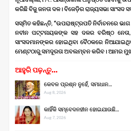
କରିଛି ବିଜୁ ଜନତା ଦଳ। ବିଜେଡ଼ିର ରାଜ୍ୟସଭା ସାଂସଦ 
ସସ୍ମିତ କହିଛନ୍ତି, “ଉପରାଷ୍ଟ୍ରପତି ନିର୍ବାଚନରେ ଭାଗ
ନବୀନ ପଟ୍ଟନାୟକଙ୍କ ସହ ଦଳର ବରିଷ୍ଠ ନେତା, 
ସାଂସଦମାନଙ୍କର ହୋଇଥିବା ବୈଠକରେ ନିଆଯାଇଥିବା 
ମେଣ୍ଟଠାରୁ ସମଦୂରତା ଅବଲମ୍ବନ କରିବ। ଆମର ମୁଖ୍
ଆହୁରି ପଢ଼ନ୍ତୁ...
କେବଳ ପ୍ରଶ୍ନ ନୁହେଁ, ସମାଧାନ…
Aug 8, 2026
କାହିଁକି ସମ୍ବେଦନହୀନ ହୋଇଯାଉଛି…
Aug 7, 2026