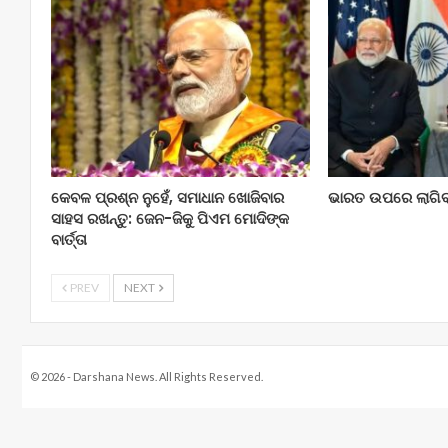
କେବଳ ପ୍ରଶ୍ନ ନୁହେଁ, ସମାଧାନ ଖୋଜିବାର
ଭାରତ ଉପରେ ଲାଗି
ସାହସ ରଖନ୍ତୁ: ଜେନ-ଜିକୁ ପିଏମ ମୋଦିଙ୍କ
ବାର୍ତ୍ତା
PREV
NEXT
© 2026 - Darshana News. All Rights Reserved.