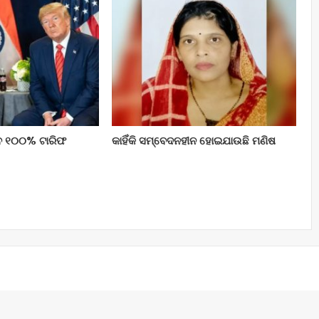
ବ ୧୦୦% ଟାରିଫ
କାହିଁକି ସମ୍ବେଦନହୀନ ହୋଇଯାଉଛି ମଣିଷ