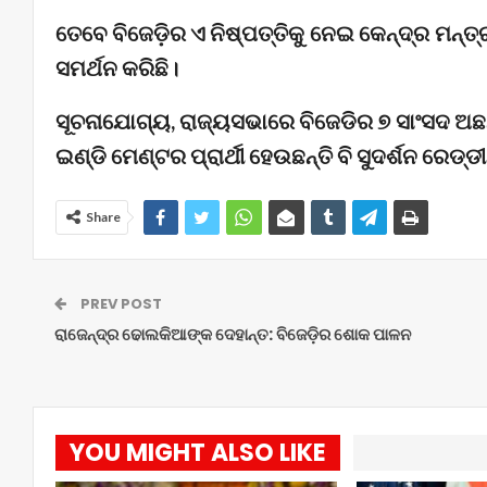
ତେବେ ବିଜେଡ଼ିର ଏ ନିଷ୍ପତ୍ତିକୁ ନେଇ କେନ୍ଦ୍ର ମନ୍ତ୍
ସମର୍ଥନ କରିଛି।
ସୂଚନାଯୋଗ୍ୟ, ରାଜ୍ୟସଭାରେ ବିଜେଡିର ୭ ସାଂସଦ ଅଛନ୍ତି
ଇଣ୍ଡି ମେଣ୍ଟର ପ୍ରାର୍ଥୀ ହେଉଛନ୍ତି ବି ସୁଦର୍ଶନ ରେଡ୍ଡୀ
Share
PREV POST
ରାଜେନ୍ଦ୍ର ଢୋଲକିଆଙ୍କ ଦେହାନ୍ତ: ବିଜେଡ଼ିର ଶୋକ ପାଳନ
YOU MIGHT ALSO LIKE