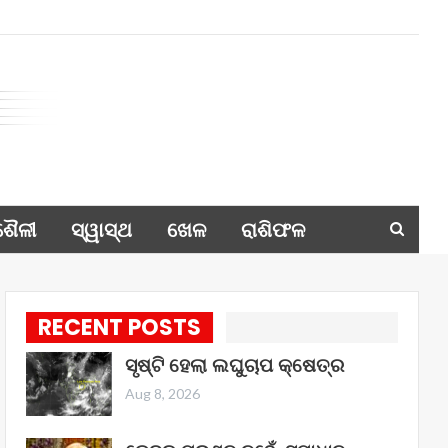
ଶୈଳୀ
ସ୍ୱାସ୍ଥ
ଖେଳ
ରାଶିଫଳ
RECENT POSTS
ସୃଷ୍ଟି ହେଲା ଲଘୁଚାପ କ୍ଷେତ୍ର
Aug 8, 2026