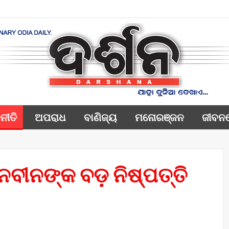
ନୀତି
ଅପରାଧ
ବାଣିଜ୍ୟ
ମନୋରଞ୍ଜନ
ଜୀବନ
 ନବୀନଙ୍କ ବଡ଼ ନିଷ୍ପତ୍ତି