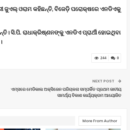
ରୀ ଜୁଏଲ୍ ଓରାମ କହିଛନ୍ତି, ବିଜେଡ଼ି ପରୋକ୍ଷରେ ଏନଡିଏକୁ
। ସି.ପି. ରାଧାକ୍ରିଷ୍ଣନଙ୍କୁ ଏନଡିଏ ପ୍ରାର୍ଥୀ ହୋଇଥିବା
।
244
0
NEXT POST
ଏମ୍ସରେ ମେଡିକାଲ ଅକ୍ସିଜେନ ପରିଚାଳନା ସମ୍ପର୍କିତ ପ୍ରଥମ ଜାତୀୟ
ସାମର୍ଥ୍ୟ ବିକାଶ କାର୍ଯ୍ୟକ୍ରମ ଆୟୋଜିତ
More From Author