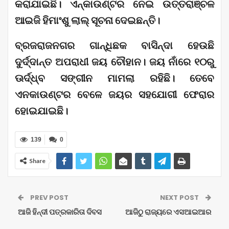
କରାଯାଇଛି। ଏନ୍‌କାଉଣ୍ଟର ନେଇ ଉତ୍ତରାଞ୍ଚଳ
ଆଇଜି ହିମାଂଶୁ ଲାଲ୍‌ ସୂଚନା ଦେଇଛନ୍ତି।
ବ୍ରଜରାଜନଗର ଗାନ୍ଧିଛକ ବାସିନ୍ଦା ହେଉଛି
ଦୁର୍ଦ୍ଦାନ୍ତ ଅପରାଧୀ ଜୟ ଚୌହାନ। ଜୟ ନାଁରେ ୧୦ରୁ
ଊର୍ଦ୍ଧ୍ବ ସଙ୍ଗୀନ ମାମଲା ରହିଛି। ତେବେ
ଏନକାଉଣ୍ଟର ବେଳେ ଜୟର ସହଯୋଗୀ ଫେରାର
ହୋଇଯାଇଛି।
139
0
Share
PREV POST
NEXT POST
ଆଜି ହିନ୍ଦୀ ପତ୍ରକାରିତା ଦିବସ
ଆଜିଠୁ ରାଜ୍ୟରେ ଏସଆଇଆର