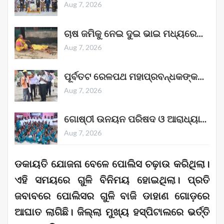
Aug 7, 2026
ଚାଷ ଜମିକୁ ନେଇ ଦୁଇ ଭାଇ ମଧ୍ୟରେ…
Aug 7, 2026
ପୂର୍ବତଟ ରେଳପଥ ମହାପ୍ରବନ୍ଧକଙ୍କ…
Aug 7, 2026
ଗୋଷ୍ଠୀ ଉନୟନ ପରିଷଦ ଓ ଆରାଧ୍ୟା…
Aug 7, 2026
ଡକାୟତି ଯୋଜନା ବେଳେ ପୋଲିସ ଚଢ଼ାଉ କରିଥିଲା।
ଏହି ସମୟରେ ଗୁଳି ବିନିମୟ ହୋଇଥିଲା। ପ୍ରତି
ଜବାବରେ ପୋଲିସର ଗୁଳି ବାଜି ଡାହାଣ ଗୋଡ଼ରେ
ଆଘାତ ଲାଗିଛି। ଜିଲ୍ଲା ମୁଖ୍ୟ ହସ୍ପିଟାଲରେ ଭର୍ତ୍ତି