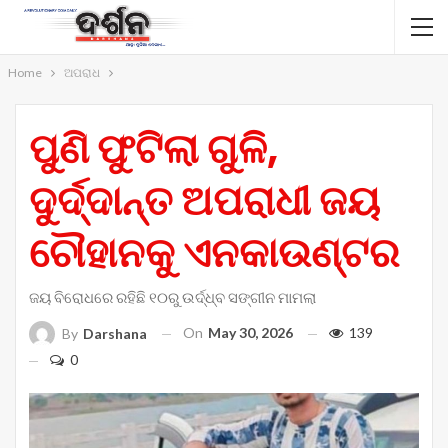
Home
ଅପରାଧ
ପୁଣି ଫୁଟିଲା ଗୁଳି,
ଦୁର୍ଦ୍ଦାନ୍ତ ଅପରାଧୀ ଜୟ
ଚୌହାନକୁ ଏନକାଉଣ୍ଟର
ଜୟ ବିରୋଧରେ ରହିଛି ୧୦ରୁ ଉର୍ଦ୍ଧ୍ବ ସଙ୍ଗୀନ ମାମଲା
On
May 30, 2026
139
By
Darshana
0