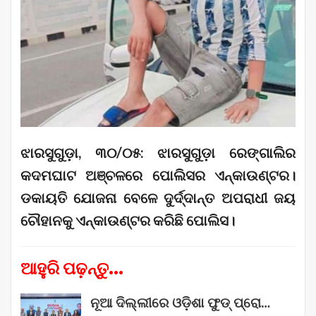
ଝାରସୁଗୁଡ଼ା, ୩୦/୦୫: ଝାରସୁଗୁଡ଼ା ରେଙ୍ଗାଲିର
କଦମଘାଟ ଅଞ୍ଚଳରେ ପୋଲିସର ଏନ୍‌କାଉଣ୍ଟର।
ଡକାୟତି ଯୋଜନା ବେଳେ ଦୁର୍ଦ୍ଦାନ୍ତ ଅପରାଧୀ ଜୟ
ଚୌହାନକୁ ଏନ୍‌କାଉଣ୍ଟର କରିଛି ପୋଲିସ।
ଆହୁରି ପଢ଼ନ୍ତୁ...
ନୂଆ ଦିଲ୍ଲୀରେ ଓଡ଼ିଶା ଫୁଡ୍ ପ୍ରୋ…