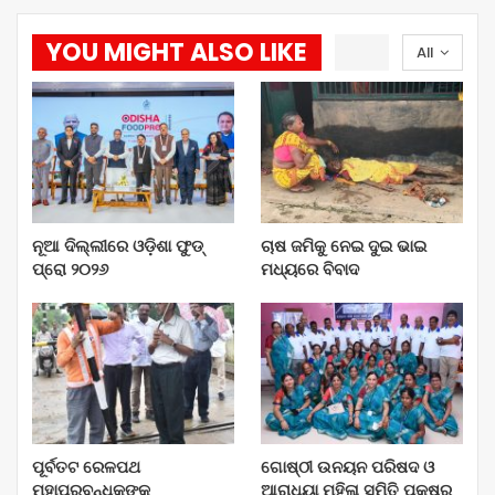
YOU MIGHT ALSO LIKE
All
ନୂଆ ଦିଲ୍ଲୀରେ ଓଡ଼ିଶା ଫୁଡ୍
ଚାଷ ଜମିକୁ ନେଇ ଦୁଇ ଭାଇ
ପ୍ରୋ ୨୦୨୬
ମଧ୍ୟରେ ବିବାଦ
ପୂର୍ବତଟ ରେଳପଥ
ଗୋଷ୍ଠୀ ଉନୟନ ପରିଷଦ ଓ
ମହାପ୍ରବନ୍ଧକଙ୍କ
ଆରାଧ୍ୟା ମହିଳା ସମିତି ପକ୍ଷରୁ