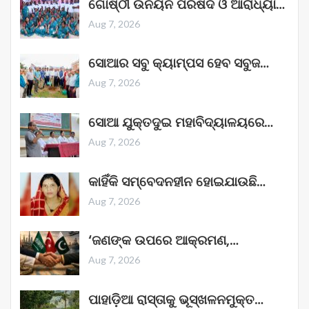
ଗୋଷ୍ଠୀ ଉନୟନ ପରିଷଦ ଓ ଆରାଧ୍ୟା…
Aug 7, 2026
ସୋଆର ସବୁ କ୍ୟାମ୍ପସ ହେବ ସବୁଜ…
Aug 7, 2026
ସୋଆ ଯୁକ୍ତଦୁଇ ମହାବିଦ୍ୟାଳୟରେ…
Aug 7, 2026
କାହିଁକି ସମ୍ବେଦନହୀନ ହୋଇଯାଉଛି…
Aug 7, 2026
‘ଜଣଙ୍କ ଉପରେ ଆକ୍ରମଣ,…
Aug 7, 2026
ପାହାଡ଼ିଆ ରାସ୍ତାକୁ ଭୂସ୍ଖଳନମୁକ୍ତ…