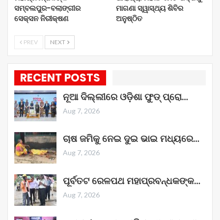
ସମ୍ବଲପୁର-ବଲାଙ୍ଗୀର
ମାଗଣା ସ୍ୱାସ୍ଥ୍ୟ ଶିବିର
ସେକ୍ସନ ନିରୀକ୍ଷଣ
ଅନୁଷ୍ଠିତ
PREV
NEXT
RECENT POSTS
ନୂଆ ଦିଲ୍ଲୀରେ ଓଡ଼ିଶା ଫୁଡ୍ ପ୍ରୋ…
Aug 7, 2026
ଚାଷ ଜମିକୁ ନେଇ ଦୁଇ ଭାଇ ମଧ୍ୟରେ…
Aug 7, 2026
ପୂର୍ବତଟ ରେଳପଥ ମହାପ୍ରବନ୍ଧକଙ୍କ…
Aug 7, 2026