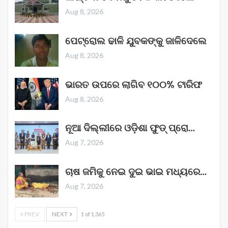
Aug 8, 2026
ପେଟ୍ରୋଲ ଢାଳି ଯୁବକଙ୍କୁ ଜାଳିଦେଲେ
Aug 8, 2026
ଭାରତ ଉପରେ ଲାଗିବ ୧୦୦% ଟାରିଫ
Aug 8, 2026
ନୂଆ ଦିଲ୍ଲୀରେ ଓଡ଼ିଶା ଫୁଡ୍ ପ୍ରୋ…
Aug 7, 2026
ଚାଷ ଜମିକୁ ନେଇ ଦୁଇ ଭାଇ ମଧ୍ୟରେ…
Aug 7, 2026
PREV
NEXT
1 of 1,365