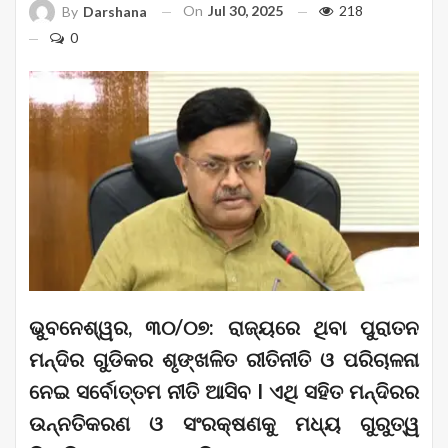
On
Jul 30, 2025
218
By
Darshana
0
ଭୁବନେଶ୍ୱର, ୩୦/୦୭: ରାଜ୍ୟରେ ଥିବା ପୁରାତନ
ମନ୍ଦିର ଗୁଡିକର ଶୃଙ୍ଖଳିତ ରୀତିନୀତି ଓ ପରିଚାଳନା
ନେଇ ସର୍ବୋତ୍ତମ ନୀତି ଆସିବ I ଏଥି ସହିତ ମନ୍ଦିରର
ଉନ୍ନତିକରଣ ଓ ସଂରକ୍ଷଣକୁ ମଧ୍ୟ ଗୁରୁତ୍ୱ