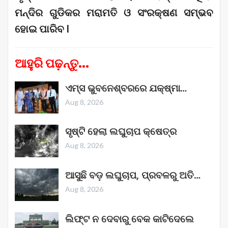
ମନ୍ଦିର ଗୁଡିକର ମରାମତି ଓ ସଂରକ୍ଷଣ ସମ୍ଭବ
ହୋଇ ପାରିବ I
ଆହୁରି ପଢ଼ନ୍ତୁ...
ଏମ୍ସ ଭୁବନେଶ୍ବରରେ ଯକ୍ଷ୍ମା…
Aug 8, 2026
ସୃଷ୍ଟି ହେଲା ଲଘୁଚାପ କ୍ଷେତ୍ର
Aug 8, 2026
ଆସୁଛି ବଡ଼ ଲଘୁଚାପ, ପ୍ରବଳରୁ ଅତି…
Aug 8, 2026
ଲିଫ୍ଟ ନ ଦେବାରୁ ବେକ କାଟିଦେଲେ