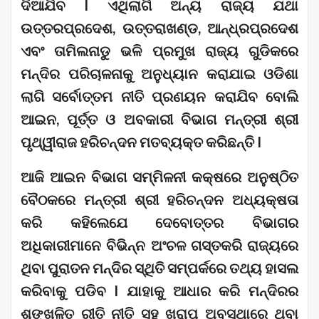
ଦିଆଯିବ I ଏଥିଲାଗି ଅନ୍ୟ ରାଜ୍ୟ ଯଥା
ଉତ୍ତରପ୍ରଦେଶ, ଉତ୍ତରାଖଣ୍ଡ, ଆନ୍ଧ୍ରପ୍ରଦେଶ
ଏବଂ ତାମିଲନାଡୁ ଭଳି ପ୍ରମୁଖ ରାଜ୍ୟ ଗୁଡିକରେ
ମନ୍ଦିର ପରିଚାଳନାକୁ ଅନୁଧ୍ୟାନ କରାଯାଇ ଓଡିଶା
ଲାଗି ସର୍ବୋତ୍ତମ ନୀତି ପ୍ରଣୟନ କରାଯିବ ବୋଲି
ଆଇନ, ପୂର୍ତ୍ତ ଓ ଅବକାରୀ ବିଭାଗ ମନ୍ତ୍ରୀ ଶ୍ରୀ
ପୃଥ୍ୱୀରାଜ ହରିଚନ୍ଦନ ମତବ୍ୟକ୍ତ କରିଛନ୍ତି I
ଆଜି ଆଇନ ବିଭାଗ ସମ୍ମିଳନୀ କକ୍ଷରେ ଅନୁଷ୍ଠିତ
ବୈଠକରେ ମନ୍ତ୍ରୀ ଶ୍ରୀ ହରିଚନ୍ଦନ ଅଧ୍ୟକ୍ଷତା
କରି କହିଲେଯେ ଦେବୋତ୍ତର ବିଭାଗର
ଅଧିକାରୀମାନେ ବିଭିନ୍ନ ଅଂଚଳ ଗସ୍ତକରି ରାଜ୍ୟରେ
ଥିବା ପୁରାତନ ମନ୍ଦିର ସ୍ଥିତି ସମ୍ପର୍କରେ ତଥ୍ୟ ହାସଲ
କରିବାକୁ ପଡିବ I ଯାହାକୁ ଆଧାର କରି ମନ୍ଦିରର
ଶୃଙ୍ଖଳିତ ରୀତି ନୀତି ସହ ଖରାପ ଅବସ୍ଥାରେ ଥିବା