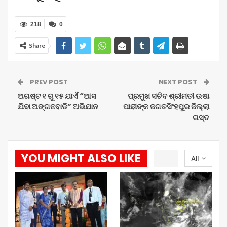
218
0
Share
PREV POST
NEXT POST
ଅଗଷ୍ଟ ୧ ରୁ ୧୫ ଯାଏଁ “ଆସ
ପ୍ରମୁଖ ସଚିବ ଶ୍ରୀମତୀ ଉଷା
ଯିବା ଅଙ୍ଗନବାଡି” ଅଭିଯାନ
ପାଢୀଙ୍କ ଜଗତସିଂହପୁର ଜିଲ୍ଲା
ଗସ୍ତ
YOU MIGHT ALSO LIKE
All