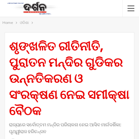
Home
ଓଡିଶା
ଶୃଙ୍ଖଳିତ ରୀତିନୀତି,
ପୁରାତନ ମନ୍ଦିର ଗୁଡିକର
ଉନ୍ନତିକରଣ ଓ
ସଂରକ୍ଷଣ ନେଇ ସମୀକ୍ଷା
ବୈଠକ
ରାଜ୍ୟରେ ସର୍ବୋତ୍ତମ ମନ୍ଦିର ପରିଚାଳନା ନେଇ ଆସିବ ମାର୍ଗଦର୍ଶିକା:
ପୃଥ୍ୱୀରାଜ ହରିଚନ୍ଦନ