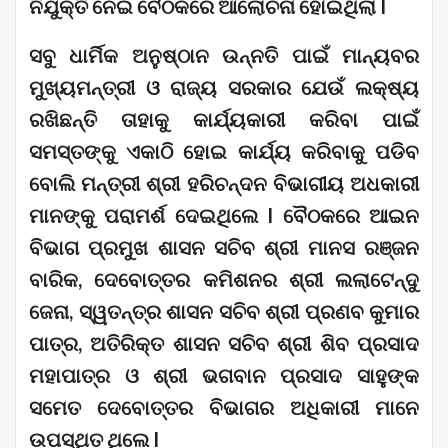
ନିଯୁକ୍ତି ନେଇ ବୈଠକରେ ଆଲୋଚନା ହୋଇଥିଲା I
ସବୁ ଧାର୍ମିକ ଅନୁଷ୍ଠାନ ଉନ୍ନତି ପାଇଁ ମାନ୍ୟବର
ମୁଖ୍ୟମନ୍ତ୍ରୀ ଓ ରାଜ୍ୟ ସରକାର ଯେଉଁ ଲକ୍ଷ୍ୟ
ରଖିଛନ୍ତି ତାହାକୁ କାର୍ଯ୍ୟକାରୀ କରିବା ପାଇଁ
ସମସ୍ତଙ୍କୁ ଏକାଠି ହୋଇ କାର୍ଯ୍ୟ କରିବାକୁ ପଡିବ
ବୋଲି ମନ୍ତ୍ରୀ ଶ୍ରୀ ହରିଚନ୍ଦନ ବିଭାଗୀୟ ଅଧକାରୀ
ମାନଙ୍କୁ ପରାମର୍ଶ ଦେଇଥିଲେ I ବୈଠକରେ ଆଇନ
ବିଭାଗ ପ୍ରମୁଖ ଶାସନ ସଚିବ ଶ୍ରୀ ମାନସ ରଞ୍ଜନ
ବାରିକ, ଦେବୋତ୍ତର କମିଶନର ଶ୍ରୀ ଲଲାଟେନ୍ଦୁ
ଜେନା, ସ୍ୱତନ୍ତ୍ର ଶାସନ ସଚିବ ଶ୍ରୀ ପ୍ରଣବ କୁମାର
ପାତ୍ର, ଅତିରିକ୍ତ ଶାସନ ସଚିବ ଶ୍ରୀ ଶିବ ପ୍ରସାଦ
ମହାପାତ୍ର ଓ ଶ୍ରୀ ଭଗବାନ ପ୍ରସାଦ ସାହୁଙ୍କ
ସମେତ ଦେବୋତ୍ତର ବିଭାଗର ଅଧିକାରୀ ମାନେ
ଉପସ୍ଥିତ ଥିଲେ I