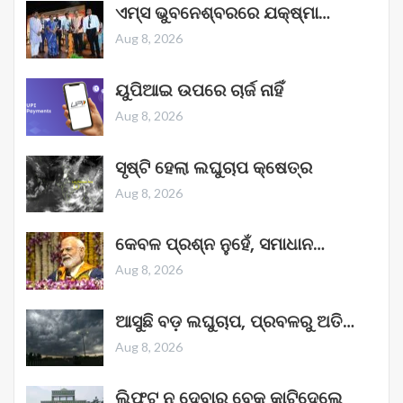
ଏମ୍ସ ଭୁବନେଶ୍ବରରେ ଯକ୍ଷ୍ମା…
Aug 8, 2026
ୟୁପିଆଇ ଉପରେ ଚାର୍ଜ ନାହିଁ
Aug 8, 2026
ସୃଷ୍ଟି ହେଲା ଲଘୁଚାପ କ୍ଷେତ୍ର
Aug 8, 2026
କେବଳ ପ୍ରଶ୍ନ ନୁହେଁ, ସମାଧାନ…
Aug 8, 2026
ଆସୁଛି ବଡ଼ ଲଘୁଚାପ, ପ୍ରବଳରୁ ଅତି…
Aug 8, 2026
ଲିଫ୍ଟ ନ ଦେବାରୁ ବେକ କାଟିଦେଲେ