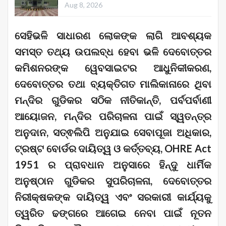
Aug 8, 2026
ସେହିଭଳି ସାଧାରଣ ଲୋକଙ୍କ ଲାଗି ଆବଶ୍ୟକ
ସମସ୍ତ ତଥ୍ୟ ଉପଲବ୍ଧ ହେବା ଭଳି ଦେବୋତ୍ତର
କମିଶନରଙ୍କ ୱେବସାଇଟର ଆଧୁନିକୀକରଣ,
ଦେବୋତ୍ତର ତଥା ବ୍ୟକ୍ତିଗତ ମାଲିକାନାରେ ଥିବା
ମନ୍ଦିର ଗୁଡିକର ସଠିକ ନୀତିକାନ୍ତି, ପର୍ବପର୍ବାଣୀ
ଆୟୋଜନ, ମନ୍ଦିର ପରିଚାଳନା ପାଇଁ ସ୍ୱତନ୍ତ୍ର
ଅନୁଦାନ, ସତ୍ଵଲିପି ଅନୁଯାଇ ସେବାପୂଜା ଅଧିକାର,
ଟ୍ରଷ୍ଟ ବୋର୍ଡର ଦାୟିତ୍ୱ ଓ କର୍ତ୍ତବ୍ୟ, OHRE Act
1951 ର ପ୍ରାବଧାନ ଅନୁସାରେ ହିନ୍ଦୁ ଧାର୍ମିକ
ଅନୁଷ୍ଠାନ ଗୁଡିକର ସୁପରିଚାଳନା, ଦେବୋତ୍ତର
ନିରୀକ୍ଷକଙ୍କ ଦାୟିତ୍ୱ ଏବଂ ସରକାରୀ କାର୍ଯ୍ୟକୁ
ତ୍ୱରିତ ଢଙ୍ଗରେ ଆଗେଇ ନେବା ପାଇଁ ନୂତନ