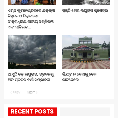
ଏମ୍ସ ଭୁବନେଶ୍ବରରେ ଯକ୍ଷ୍ମା
ସୃଷ୍ଟି ହେଲା ଲଘୁଚାପ କ୍ଷେତ୍ର
ଚିହ୍ନଟ ଓ ନିରାକାରଣ
ସଂକ୍ରାନ୍ତୀୟ ଜାତୀୟ ସମ୍ମିଳନୀ
ଏବଂ ନୀତିଗତ…
ଆସୁଛି ବଡ଼ ଲଘୁଚାପ, ପ୍ରବଳରୁ
ଲିଫ୍ଟ ନ ଦେବାରୁ ବେକ
ଅତି ପ୍ରବଳ ବର୍ଷା ସମ୍ଭାବନା
କାଟିଦେଲେ
PREV
NEXT
RECENT POSTS