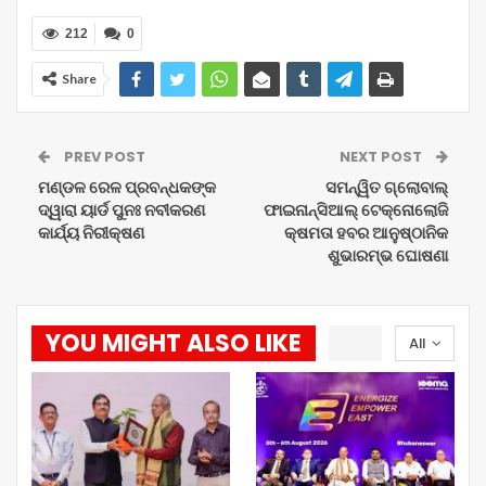
212
0
Share
PREV POST
NEXT POST
ମଣ୍ଡଳ ରେଳ ପ୍ରବନ୍ଧକଙ୍କ
ସମନ୍ୱିତ ଗ୍ଲୋବାଲ୍
ଦ୍ୱାରା ୟାର୍ଡ ପୁନଃ ନବୀକରଣ
ଫାଇନାନ୍ସିଆଲ୍ ଟେକ୍ନୋଲୋଜି
କାର୍ଯ୍ୟ ନିରୀକ୍ଷଣ
କ୍ଷମତା ହବର ଆନୁଷ୍ଠାନିକ
ଶୁଭାରମ୍ଭ ଘୋଷଣା
YOU MIGHT ALSO LIKE
All