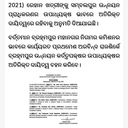
2021) ରେହାନ ଖତ୍ରୀଙ୍କୁ ସମ୍ବଲପୁର ଉନ୍ନୟନ
ପ୍ରାଧିକରଣର ଉପାଧ୍ୟକ୍ଷ ଭାବରେ ଅତିରିକ୍ତ
ଦାୟିତ୍ୱରେ ରହିବାକୁ ଅନୁମତି ଦିଆଯାଇଛି।
ବର୍ତ୍ତମାନ ବ୍ରହ୍ମପୁର ମହାନଗର ନିଗମର କମିଶନର
ଭାବରେ କାର୍ଯ୍ୟରତ ପ୍ରଥମେଶ ଅରବିନ୍ଦ ରାଜଶିର୍କେ
ବ୍ରହ୍ମପୁର ଉନ୍ନୟନ କର୍ତ୍ତୃପକ୍ଷର ଉପାଧ୍ୟକ୍ଷର
ଅତିରିକ୍ତ ଦାୟିତ୍ୱ ବହନ କରିବେ।