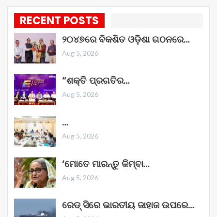
RECENT POSTS
୨୦୪୭ରେ ବିକଶିତ ଓଡ଼ିଶା ଗଠନରେ…
Aug 5, 2026
“ଶକ୍ତି ପ୍ରଗତିର…
Aug 5, 2026
…
Aug 5, 2026
‘ମୋତେ ମାରନ୍ତୁ କିମ୍ବା…
Aug 5, 2026
ରେଡ୍ ସିରେ ଭାରତୀୟ ଜାହାଜ ଉପରେ…