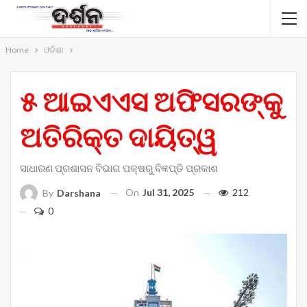
Home
ଓଡିଶା
୫ ଆଇଏଏସ ଅଫିସରଙ୍କୁ
ଅତିରିକ୍ତ ଦାୟିତ୍ୱ
ସାଧାରଣ ପ୍ରଶାସନ ବିଭାଗ ପକ୍ଷରୁ ବିଜ୍ଞପ୍ତି ପ୍ରକାଶ
On
Jul 31, 2025
212
By
Darshana
0