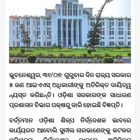
ଭୁବନେଶ୍ୱର, ୩୧/୦୭: ଗୁରୁବାର ଦିନ ରାଜ୍ୟ ସରକାର
୫ ଜଣ ଆଇଏଏସ୍ ଅଧିକାରୀଙ୍କୁ ଅତିରିକ୍ତ ଦାୟିତ୍ୱ
ନ୍ୟସ୍ତ କରିଛନ୍ତି। ଓଡ଼ିଶା ସରକାରଙ୍କ ସାଧାରଣ
ପ୍ରଶାସନ ବିଭାଗ ପକ୍ଷରୁ ଜାରି ହୋଇଛି ବିଜ୍ଞପ୍ତି।
ବର୍ତ୍ତମାନ ଓଡ଼ିଶା ଶିଳ୍ପ ନିର୍ଦ୍ଦେଶକ ଭାବରେ
କାର୍ଯ୍ୟରତ ଆବୋଲି ସୁନୀଲ ନାରଭାଣେଙ୍କୁ କଟକର