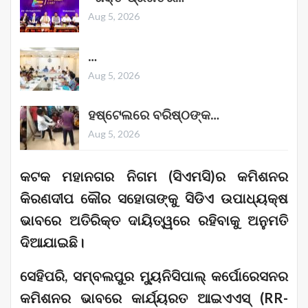
Aug 5, 2026
…
Aug 5, 2026
ହଷ୍ଟେଲରେ ବରିଷ୍ଠଙ୍କ…
Aug 5, 2026
କଟକ ମହାନଗର ନିଗମ (ସିଏମସି)ର କମିଶନର
କିରଣଦୀପ କୌର ସହୋତାଙ୍କୁ ସିଡିଏ ଉପାଧ୍ୟକ୍ଷ
ଭାବରେ ଅତିରିକ୍ତ ଦାୟିତ୍ୱରେ ରହିବାକୁ ଅନୁମତି
ଦିଆଯାଇଛି।
ସେହିପରି, ସମ୍ବଲପୁର ମ୍ୟୁନିସିପାଲ୍ କର୍ପୋରେସନର
କମିଶନର ଭାବରେ କାର୍ଯ୍ୟରତ ଆଇଏଏସ୍ (RR-