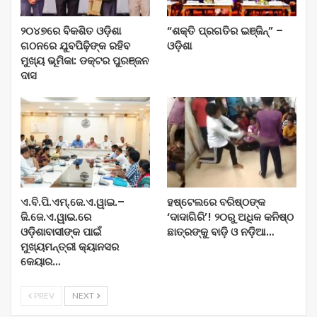
୨୦୪୭ରେ ବିକଶିତ ଓଡ଼ିଶା
“ଶକ୍ତି ପ୍ରଗତିର ଇଞ୍ଜିନ୍” –
ଗଠନରେ ଯୁବପିଢ଼ିଙ୍କ ରହିବ
ଓଡ଼ିଶା
ମୁଖ୍ୟ ଭୂମିକା: ଡକ୍ଟର ପୁରଞ୍ଜନ
ଦାସ
ଏ.ବି.ପି.ଏମ୍.ଜେ.ଏ.ୱାଇ.–
ହଷ୍ଟେଲରେ ବରିଷ୍ଠଙ୍କ
ଜି.ଜେ.ଏ.ୱାଇ.ରେ
‘ଦାଦାଗିରି’! ୨୦ରୁ ଅଧିକ କନିଷ୍ଠ
ଓଡ଼ିଶାବାସୀଙ୍କ ପାଇଁ
ଛାତ୍ରଙ୍କୁ ବାଡ଼ି ଓ ନଡ଼ିଆ…
ମୁଖ୍ୟମନ୍ତ୍ରୀ କ୍ୟାନସର
କେୟାର…
PREV
NEXT