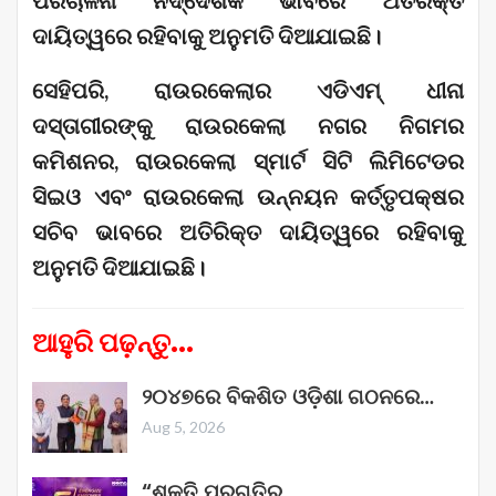
ପରିଚାଳନା ନିର୍ଦ୍ଦେଶକ ଭାବରେ ଅତିରିକ୍ତ
ଦାୟିତ୍ୱରେ ରହିବାକୁ ଅନୁମତି ଦିଆଯାଇଛି।
ସେହିପରି, ରାଉରକେଲାର ଏଡିଏମ୍ ଧୀନା
ଦସ୍ତାଗୀରଙ୍କୁ ରାଉରକେଲା ନଗର ନିଗମର
କମିଶନର, ରାଉରକେଲା ସ୍ମାର୍ଟ ସିଟି ଲିମିଟେଡର
ସିଇଓ ଏବଂ ରାଉରକେଲା ଉନ୍ନୟନ କର୍ତ୍ତୃପକ୍ଷର
ସଚିବ ଭାବରେ ଅତିରିକ୍ତ ଦାୟିତ୍ୱରେ ରହିବାକୁ
ଅନୁମତି ଦିଆଯାଇଛି।
ଆହୁରି ପଢ଼ନ୍ତୁ...
୨୦୪୭ରେ ବିକଶିତ ଓଡ଼ିଶା ଗଠନରେ…
Aug 5, 2026
“ଶକ୍ତି ପ୍ରଗତିର…