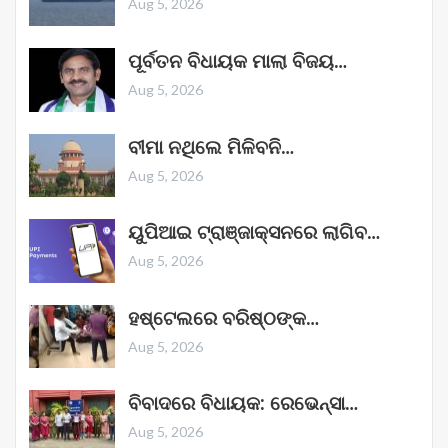
Aug 5, 2026
ପୂର୍ବତନ ବିଧାୟକ ମାଲା ବିଜୟ…
Aug 5, 2026
ବୀମା ନଥିଲେ ମିଳିବନି…
Aug 5, 2026
ୟୁପିଆଇ ଟ୍ରାଞ୍ଜାକ୍ସନରେ ଲାଗିବ…
Aug 5, 2026
ହଷ୍ଟେଲରେ ବରିଷ୍ଠଙ୍କ…
Aug 5, 2026
ବିବାଦରେ ବିଧାୟକ: ରେଭେନ୍ସା…
Aug 5, 2026