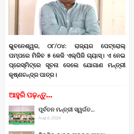
ଭୁବନେଶ୍ୱର, ୦୮/୦୪: ରାଜ୍ୟର ପେଟ୍ରୋଲ୍‌
ପମ୍ପରେ ମିଳିବ ୫ କେଜି ଏଲ୍‌ପିଜି ଗ୍ୟାସ୍। ଏ ନେଇ
ପ୍ରେସ୍‌ମିଟ୍‌ରେ ସୂଚନା ଦେଲେ ଯୋଗାଣ ମନ୍ତ୍ରୀ
କୃଷ୍ଣଚନ୍ଦ୍ର ପାତ୍ର।
ଆହୁରି ପଢ଼ନ୍ତୁ...
ପୂର୍ବତନ ମନ୍ତ୍ରୀ ସ୍ୱର୍ଗତ…
Aug 6, 2026