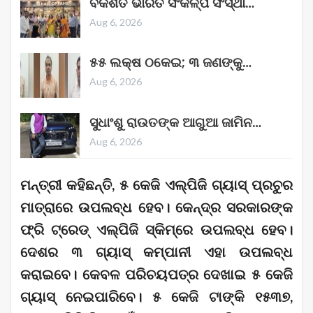
ବିକଶିତ ଭାରତ ସଂକଳ୍ପ ସଂସ୍ଥା…
Aug 6, 2026
୫୫ ଲକ୍ଷ ଠକେଇ; ୩ ଜଣଙ୍କୁ…
Aug 6, 2026
ସୁଧାଂଶୁ ରାଉତଙ୍କ ଆଗୁଆ ଜାମିନ…
Aug 6, 2026
ମନ୍ତ୍ରୀ କହିଛନ୍ତି, ୫ କେଜି ଏଲ୍‌ପିଜି ଗ୍ୟାସ୍‌ ପ୍ରଚୁର
ମାତ୍ରାରେ ଉପଲବ୍ଧ ହେବ। କେନ୍ଦ୍ର ସରକାରଙ୍କ
ଫ୍ରି ଟ୍ରେଡ୍‌ ଏଲ୍‌ପିଜି ସ୍କିମ୍‌ରେ ଉପଲବ୍ଧ ହେବ।
ଦେଶର ୩ ଗ୍ୟାସ୍‌ କମ୍ପାନୀ ଏହା ଉପଲବ୍ଧ
କରାଇବେ। କେବଳ ପରିଚୟପତ୍ର ଦେଖାଇ ୫ କେଜି
ଗ୍ୟାସ୍ ନେଇପାରିବେ। ୫ କେଜି ଟାଙ୍କି ୧୫୩୭,