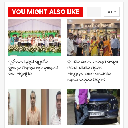
YOU MIGHT ALSO LIKE
All
ପୂର୍ବତନ ମନ୍ତ୍ରୀ ସ୍ୱର୍ଗତ
ବିକଶିତ ଭାରତ ସଂକଳ୍ପ ସଂସ୍ଥା
ସୁଶାନ୍ତ ସିଂହଙ୍କ ଶ୍ରଦ୍ଧାଞ୍ଜଳୀ
ଓଡିଶା ଶାଖାର ପ୍ରଥମ
ସଭା ଅନୁଷ୍ଠିତ
ଅଧ୍ୟକ୍ଷ ଭାବେ ମନୋନୀତ
ହେଲେ ଡକ୍ଟର ତିରୁପତି…