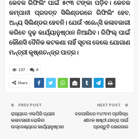
କେବଳ ରିଫିଲିଂ ପାଇଁ ୫୯୩ ଟଙ୍କା ପଡ଼ିବ। କେବଳ
କମ୍ପାନୀ ପ୍ରଦତ୍ତ ସିଲିଣ୍ଡରରେ ରିଫିଲିଂ ହେବ,
ଅନ୍ୟ ସିଲିଣ୍ଡର ହେବନି। ଯେଉଁ ଏଜେନ୍ସି କଳାବଜାରୀ
କରିବେ ଦୃଢ଼ କାର୍ଯ୍ୟାନୁଷ୍ଠାନ ନିଆଯିବ। ରିଫିଲ୍ ପାଇଁ
କୌଣସି ଦୈନିକ କଟକଣା ନାହିଁ ସୂଚନା ଦେଲେ ଯୋଗାଣ
ମନ୍ତ୍ରୀ କୃଷ୍ଣଚନ୍ଦ୍ର ପାତ୍ର।
137
0
Share
PREV POST
NEXT POST
ରାଜ୍ୟରେ ଏଲପିଜି ଗ୍ୟାସ
ବରପାଲିରେ ୧୪୯ତମ ପ୍ରସିଦ୍ଧ
କଳାବଜାରୀ ରୋକିବା
ଶୀତଳ ଷଷ୍ଠୀ ଯାତ୍ରା ପାଇଁ
ଉଦ୍ଦେଶ୍ୟରେ କାର୍ଯ୍ୟାନୁଷ୍ଠାନ
ପ୍ରସ୍ତୁତି ଜୋରଦାର