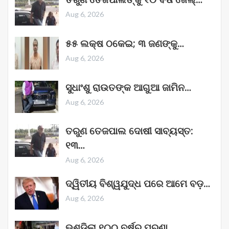
Aug 6, 2026
୫୫ ଲକ୍ଷ ଠକେଇ; ୩ ଜଣଙ୍କୁ…
Aug 6, 2026
ସୁଧାଂଶୁ ରାଉତଙ୍କ ଆଗୁଆ ଜାମିନ…
Aug 6, 2026
ତରୁଣ ତେଜପାଲ ଦୋଷୀ ସାବ୍ୟସ୍ତ:
୧୩…
Aug 6, 2026
ଦ୍ୱିତୀୟ ବିଶ୍ୱଯୁଦ୍ଧ ପରେ ଆମେ ବଡ଼…
Aug 6, 2026
ଭୁଶୁଡ଼ିଲା ୧୦୦ ବର୍ଷର ପୁରୁଣା…