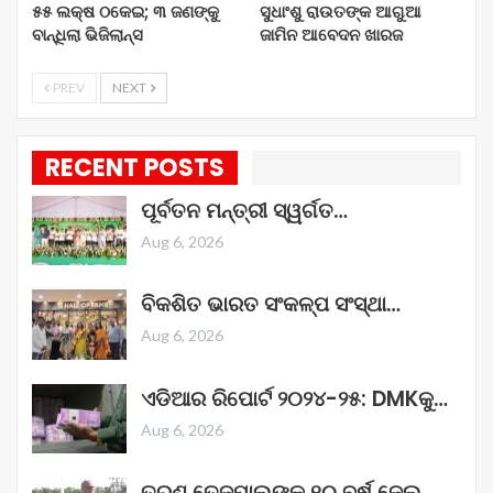
୫୫ ଲକ୍ଷ ଠକେଇ; ୩ ଜଣଙ୍କୁ
ସୁଧାଂଶୁ ରାଉତଙ୍କ ଆଗୁଆ
ବାନ୍ଧିଲା ଭିଜିଲାନ୍ସ
ଜାମିନ ଆବେଦନ ଖାରଜ
PREV
NEXT
RECENT POSTS
ପୂର୍ବତନ ମନ୍ତ୍ରୀ ସ୍ୱର୍ଗତ…
Aug 6, 2026
ବିକଶିତ ଭାରତ ସଂକଳ୍ପ ସଂସ୍ଥା…
Aug 6, 2026
ଏଡିଆର ରିପୋର୍ଟ ୨୦୨୪-୨୫: DMKକୁ…
Aug 6, 2026
ତରୁଣ ତେଜପାଲଙ୍କୁ ୧୦ ବର୍ଷ ଜେଲ୍‌…