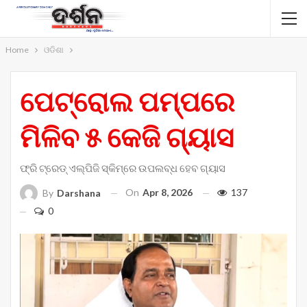
Home
ଓଡିଶା
ପେଟ୍ରୋଲ ପମ୍ପରେ
ମିଳିବ ୫ କେଜି ଗ୍ୟାସ
ଫ୍ରି ଟ୍ରେଡ୍‌ ଏଲ୍‌ପିଜି ସ୍କିମ୍‌ରେ ଉପଲବ୍ଧ ହେବ ଗ୍ୟାସ
On
Apr 8, 2026
137
By
Darshana
0