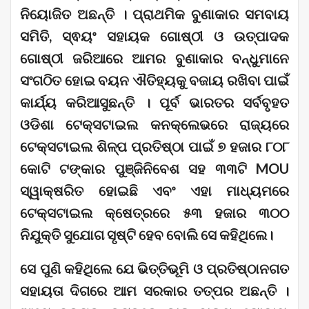
ନିୟୋଜିତ ଅଛନ୍ତି । ପ୍ରାଥମିକ ବୁଣାକାର ସମବାୟ
ସମିତି, ସ୍ଵୟଂ ସହାୟକ ଗୋଷ୍ଠୀ ଓ ଉତ୍ପାଦକ
ଗୋଷ୍ଠୀ ଜରିଆରେ ଆମର ବୁଣାକାର ବନ୍ଧୁମାନେ
ସଂଗଠିତ ହୋଇ ବୟନ ଐତିହ୍ୟକୁ ବଜାୟ ରଖିବା ପାଇଁ
କାର୍ଯ୍ୟ କରିଆସୁଛନ୍ତି । ପୂର୍ବ ଭାରତର ସର୍ବବୃହତ
ଓଡିଶା ଟେକ୍ସଟାଇଲ କନକ୍ଲେଭରେ ରାଜ୍ୟରେ
ଟେକ୍ସଟାଇଲ ଶିଳ୍ପ ପ୍ରତିଷ୍ଠା ପାଇଁ ୭ ହଜାର ୮୦୮
କୋଟି ଟଙ୍କାର ପୁଞ୍ଜିନିବେଶ ସହ ୩୩ଟି MOU
ସ୍ୱାକ୍ଷରିତ ହୋଇଛି ଏବଂ ଏହା ମାଧ୍ୟମରେ
ଟେକ୍ସଟାଇଲ କ୍ଷେତ୍ରରେ ୫୩ ହଜାର ୩୦୦
ନିଯୁକ୍ତି ସୁଯୋଗ ସୃଷ୍ଟି ହେବ ବୋଲି ସେ କହିଥିଲେ।
ସେ ପୁଣି କହିଥିଲେ ଯେ ଭିତ୍ତିଭୂମି ଓ ପ୍ରତିଷ୍ଠାନଗତ
ସହାୟତା ଦିଗରେ ଆମ ସରକାର ତତ୍ପର ଅଛନ୍ତି ।