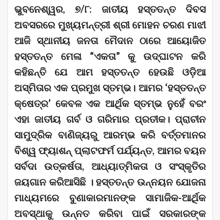
ଭୁବନେଶ୍ୱର, ୭/୮: ଜାତୀୟ ହସ୍ତତନ୍ତ ଦିବସ
ଅବସରରେ ମୁଖ୍ୟମନ୍ତ୍ରୀ ଶ୍ରୀ ମୋହନ ଚରଣ ମାଝୀ
ଆଜି ସ୍ଥାନୀୟ ଜନତା ମୈଦାନ ଠାରେ ଆୟୋଜିତ
ହସ୍ତତନ୍ତ ମେଳା “ଏକତା” କୁ ଉଦ୍ଘାଟନ କରି
କହିଛନ୍ତି ଯେ ଆମ ହସ୍ତତନ୍ତ ହେଉଛି ଓଡ଼ିଆ
ଅସ୍ମିତାର ଏକ ପ୍ରମୁଖ ସ୍ତମ୍ଭ। ଆମର ‘ହସ୍ତତନ୍ତ
କ୍ଷେତ୍ର’ କେବଳ ଏକ ଆର୍ଥିକ ସ୍ତମ୍ଭ ନୁହେଁ ବରଂ
ଏହା ଜାତୀୟ ଗର୍ବ ଓ ଗରିମାର ପ୍ରତୀକ। ପ୍ରାଚୀନ
ସାମୁଦ୍ରିକ ବାଣିଜ୍ୟରୁ ଆରମ୍ଭ କରି ବର୍ତ୍ତମାନର
ବିଶ୍ୱ ଫ୍ୟାଶନ୍ ପ୍ଲାଟଫର୍ମ ପର୍ଯ୍ୟନ୍ତ, ଆମର ବୟନ
ସର୍ବଦା ଉତ୍କର୍ଷତା, ଆଧ୍ୟାତ୍ମିକତା ଓ ସଂସ୍କୃତିର
ଜୟଗାନ କରିଆସିଛି । ହସ୍ତତନ୍ତ ଉନ୍ନୟନ ଯୋଜନା
ମାଧ୍ୟମରେ ବୁଣାକାରମାନଙ୍କ ସାମାଜିକ-ଆର୍ଥିକ
ଅବସ୍ଥାକୁ ଉନ୍ନତ କରିବା ପାଇଁ ସରକାରଙ୍କ