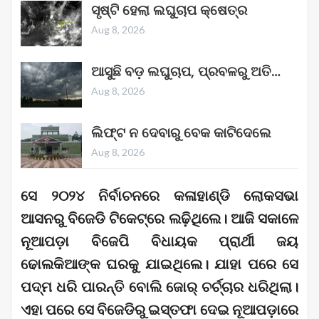
ସୃଷ୍ଟି ହେଲା ଲଘୁଚାପ କ୍ଷେତ୍ର
Aug 8, 2026
ଆସୁଛି ବଡ଼ ଲଘୁଚାପ, ପ୍ରବଳରୁ ଅତି…
Aug 8, 2026
ଲିଫ୍ଟ ନ ଦେବାରୁ ବେକ କାଟିଦେଲେ
Aug 8, 2026
ସେ ୨୦୨୪ ନିର୍ବାଚନରେ କଳାହାଣ୍ଡି ଲୋକସଭା
ଆସନରୁ ବିଜେଡି ଟିକେଟ୍‌ରେ ଲଢ଼ିଥିଲେ। ଆଜି ସକାଳେ
ନୂଆପଡ଼ା ବିଜେପି ବିଧାୟକ ପ୍ରାର୍ଥୀ ଜୟ
ଢୋଲକିଆଙ୍କ ଘରକୁ ଯାଇଥିଲେ। ଯାହା ପରେ ସେ
ପଦ୍ମ ଧରି ପାରନ୍ତି ବୋଲି ଜୋର୍ ଚର୍ଚ୍ଚାର ଧରିଥିଲା।
ଏହା ପରେ ସେ ବିଜେଡିରୁ ଇସ୍ତଫା ଦେଇ ନୂଆପଡ଼ାରେ