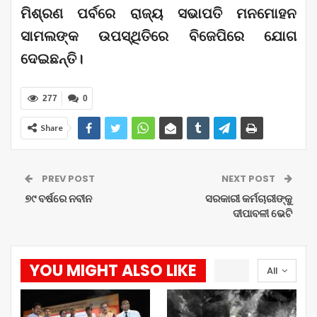
ମିଶ୍ରଣ ପର୍ବରେ ରାଜ୍ୟ ସଭାପତି ମନମୋହନ
ସାମଲଙ୍କ ଉପସ୍ଥିତିରେ ବିଜେପିରେ ଯୋଗ
ଦେଇଛନ୍ତି।
277
0
Share
PREV POST
NEXT POST
୭୯ ବର୍ଷରେ ନବୀନ
ସରକାରୀ କର୍ମଚାରୀଙ୍କୁ
ଦୀପାବଳୀ ଭେଟି
YOU MIGHT ALSO LIKE
All