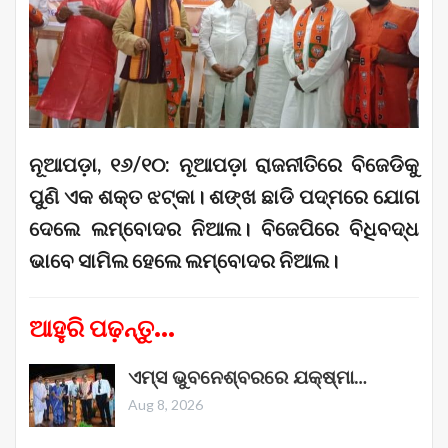
ନୂଆପଡ଼ା, ୧୬/୧୦: ନୂଆପଡ଼ା ରାଜନୀତିରେ ବିଜେଡିକୁ
ପୁଣି ଏକ ଶକ୍ତ ଝଟ୍‌କା। ଶଙ୍ଖ ଛାଡି ପଦ୍ମରେ ଯୋଗ
ଦେଲେ ଲମ୍ବୋଦର ନିଆଲ। ବିଜେପିରେ ବିଧିବଦ୍ଧ
ଭାବେ ସାମିଲ ହେଲେ ଲମ୍ବୋଦର ନିଆଲ।
ଆହୁରି ପଢ଼ନ୍ତୁ...
ଏମ୍ସ ଭୁବନେଶ୍ବରରେ ଯକ୍ଷ୍ମା…
Aug 8, 2026