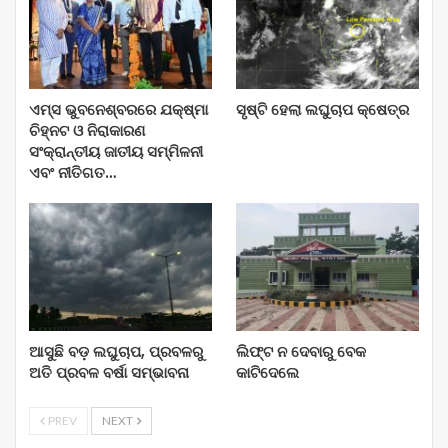
ଏମ୍ସ ଭୁବନେଶ୍ବରରେ ଯକ୍ଷ୍ମା
ସୃଷ୍ଟି ହେଲା ଲଘୁଚାପ କ୍ଷେତ୍ର
ଚିହ୍ନଟ ଓ ନିରାକାରଣ
ସଂକ୍ରାନ୍ତୀୟ ଜାତୀୟ ସମ୍ମିଳନୀ
ଏବଂ ନୀତିଗତ…
ଆସୁଛି ବଡ଼ ଲଘୁଚାପ, ପ୍ରବଳରୁ
ଲିଫ୍ଟ ନ ଦେବାରୁ ବେକ
ଅତି ପ୍ରବଳ ବର୍ଷା ସମ୍ଭାବନା
କାଟିଦେଲେ
PREV
NEXT