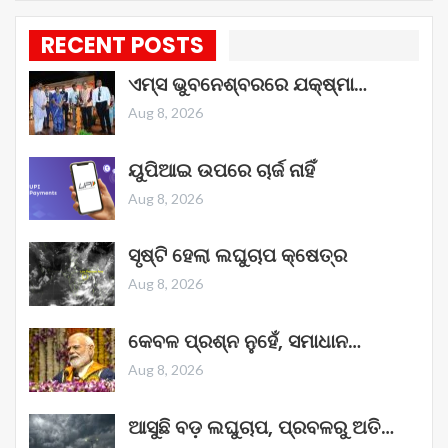
RECENT POSTS
ଏମ୍ସ ଭୁବନେଶ୍ବରରେ ଯକ୍ଷ୍ମା…
Aug 8, 2026
ୟୁପିଆଇ ଉପରେ ଚାର୍ଜ ନାହିଁ
Aug 8, 2026
ସୃଷ୍ଟି ହେଲା ଲଘୁଚାପ କ୍ଷେତ୍ର
Aug 8, 2026
କେବଳ ପ୍ରଶ୍ନ ନୁହେଁ, ସମାଧାନ…
Aug 8, 2026
ଆସୁଛି ବଡ଼ ଲଘୁଚାପ, ପ୍ରବଳରୁ ଅତି…