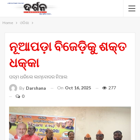
Home
ଓଡିଶା
ନୂଆପଡ଼ା ବିଜେଡ଼ିକୁ ଶକ୍ତ
ଧକ୍କା
ପଦ୍ମ ଧରିଲେ ଲମ୍ବୋଦର ନିଆଲ
On
Oct 16, 2025
277
By
Darshana
0