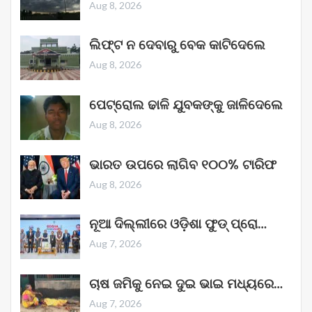
Aug 8, 2026
ଲିଫ୍ଟ ନ ଦେବାରୁ ବେକ କାଟିଦେଲେ
Aug 8, 2026
ପେଟ୍ରୋଲ ଢାଳି ଯୁବକଙ୍କୁ ଜାଳିଦେଲେ
Aug 8, 2026
ଭାରତ ଉପରେ ଲାଗିବ ୧୦୦% ଟାରିଫ
Aug 8, 2026
ନୂଆ ଦିଲ୍ଲୀରେ ଓଡ଼ିଶା ଫୁଡ୍ ପ୍ରୋ…
Aug 7, 2026
ଚାଷ ଜମିକୁ ନେଇ ଦୁଇ ଭାଇ ମଧ୍ୟରେ…
Aug 7, 2026