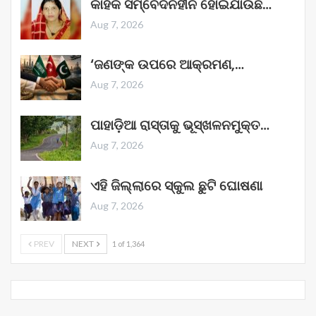
କାହିଁକି ସମ୍ବେଦନହୀନ ହୋଇଯାଉଛି…
Aug 7, 2026
‘ଜଣଙ୍କ ଉପରେ ଆକ୍ରମଣ,…
Aug 7, 2026
ପାହାଡ଼ିଆ ରାସ୍ତାକୁ ଭୂସ୍ଖଳନମୁକ୍ତ…
Aug 7, 2026
ଏହି ଜିଲ୍ଲାରେ ସ୍କୁଲ ଛୁଟି ଘୋଷଣା
Aug 7, 2026
PREV
NEXT
1 of 1,364