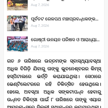
Aug 7, 2026
ପୂର୍ବତଟ ରେଳପଥ ମହାପ୍ରବନ୍ଧକଙ୍କ…
Aug 7, 2026
ଗୋଷ୍ଠୀ ଉନୟନ ପରିଷଦ ଓ ଆରାଧ୍ୟା…
Aug 7, 2026
ଗତ ୬ ତାରିଖରେ ଉତ୍ତମଙ୍କ ସ୍ବାସ୍ଥ୍ୟାବସ୍ଥା
ଅଧିକ ବିଗିଡ଼ି ଯିବାରୁ ତାଙ୍କୁ ଭୁବନେଶ୍ବରର କିମ୍‌ସ୍‌
ହସ୍ପିଟାଲରେ ଭର୍ତ୍ତି କରାଯାଇଥିଲା। ସେଠାରେ
ଭେଣ୍ଟିଲେଟରରେ ରହି ଚିକିତ୍ସିତ ହେଉଥିଲେ।
ହେଲେ, ଅବସ୍ଥା ଅଧିକ ସଙ୍କଟାପନ୍ନ ହେବାରୁ
ଉନ୍ନତ ଚିକିତ୍ସା ପାଇଁ ୮ ତାରିଖରେ ତାଙ୍କୁ ଏୟାର
ଆମ୍ବୁଲାନ୍ସରେ ଦିଲ୍ଲୀ ସ୍ଥାନାନ୍ତର କରାଯାଇଥିଲା।