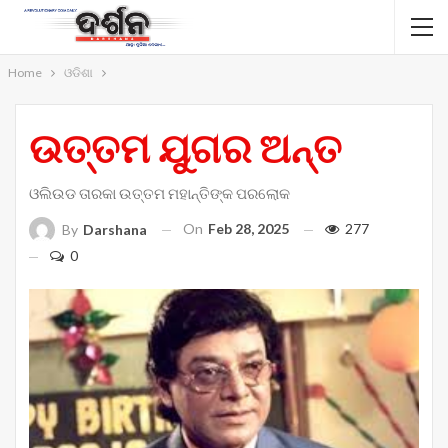
Home
ଓଡିଶା
ଉତ୍ତମ ଯୁଗର ଅନ୍ତ
ଓଲିଉଡ ତାରକା ଉତ୍ତମ ମହାନ୍ତିଙ୍କ ପରଲୋକ
On
Feb 28, 2025
277
By
Darshana
0