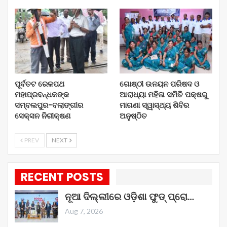
ପୂର୍ବତଟ ରେଳପଥ
ଗୋଷ୍ଠୀ ଉନୟନ ପରିଷଦ ଓ
ମହାପ୍ରବନ୍ଧକଙ୍କ
ଆରାଧ୍ୟା ମହିଳା ସମିତି ପକ୍ଷରୁ
ସମ୍ବଲପୁର-ବଲାଙ୍ଗୀର
ମାଗଣା ସ୍ୱାସ୍ଥ୍ୟ ଶିବିର
ସେକ୍ସନ ନିରୀକ୍ଷଣ
ଅନୁଷ୍ଠିତ
PREV
NEXT
RECENT POSTS
ନୂଆ ଦିଲ୍ଲୀରେ ଓଡ଼ିଶା ଫୁଡ୍ ପ୍ରୋ…
Aug 7, 2026