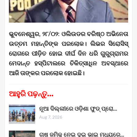
ଭୁବନେଶ୍ୱର, ୨୮/୦୨: ଓଲିଉଡର ବରିଷ୍ଠ ଅଭିନେତା
ଉତ୍ତମ ମହାନ୍ତିଙ୍କ ପରଲୋକ। ଲିଭର ସିରୋସିସ୍‌
ରୋଗରେ ପୀଡ଼ିତ ହୋଇ ଦୀର୍ଘ ଦିନ ଧରି ଗୁରୁଗ୍ରାମର
‌ମେଦାନ୍ତ ହସ୍ପିଟାଲରେ ଚିକିତ୍ସାଧିନ ଅବସ୍ଥାରେ
ଆଜି ତାଙ୍କର ପ‌ରଲୋକ ହୋଇଛି।
ଆହୁରି ପଢ଼ନ୍ତୁ...
ନୂଆ ଦିଲ୍ଲୀରେ ଓଡ଼ିଶା ଫୁଡ୍ ପ୍ରୋ…
Aug 7, 2026
ଚାଷ ଜମିକୁ ନେଇ ଦୁଇ ଭାଇ ମଧ୍ୟରେ…