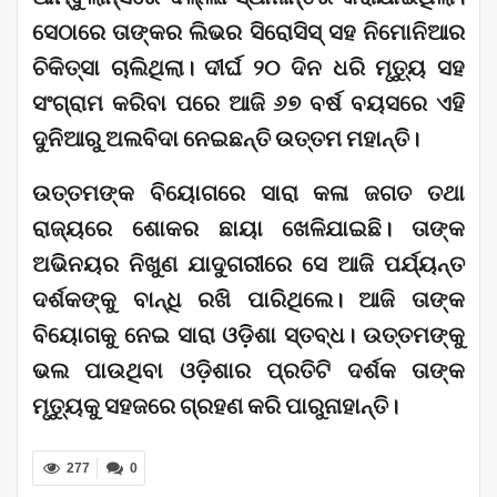
‌ସେଠାରେ ତାଙ୍କର ଲିଭର ସିରୋସିସ୍‌ ସହ ନିମୋନିଆର
ଚିକିତ୍ସା ଚାଲିଥିଲା। ଦୀର୍ଘ ୨୦ ଦିନ ଧରି ମୃତ୍ୟୁ ସହ
ସଂଗ୍ରାମ କରିବା ପରେ ଆଜି ୬୭ ବର୍ଷ ବୟସରେ ଏହି
ଦୁନିଆରୁ ଅଲବିଦା ନେଇଛନ୍ତି ଉତ୍ତମ ମହାନ୍ତି।
ଉତ୍ତମଙ୍କ ବିୟୋଗରେ ସାରା କଳା ଜଗତ ତଥା
ରାଜ୍ୟରେ ଶୋକର ଛାୟା ଖେଳିଯାଇଛି। ତାଙ୍କ
ଅଭିନୟର ନିଖୁଣ ଯାଦୁଗରୀରେ ସେ ଆଜି ପର୍ଯ୍ୟନ୍ତ
ଦର୍ଶକଙ୍କୁ ବାନ୍ଧି ରଖି ପାରିଥିଲେ। ଆଜି ତାଙ୍କ
ବିୟୋଗକୁ ନେଇ ସାରା ଓଡ଼ିଶା ସ୍ତବ୍ଧ। ଉତ୍ତମଙ୍କୁ
ଭଲ ପାଉଥିବା ଓଡ଼ିଶାର ପ୍ରତିଟି ଦର୍ଶକ ତାଙ୍କ
ମୃତ୍ୟୁକୁ ସହଜରେ ଗ୍ରହଣ କରି ପାରୁନାହାନ୍ତି।
277
0