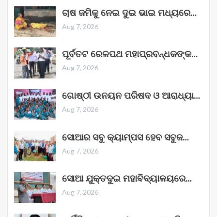
ଚାଷ ଜମିକୁ ନେଇ ଦୁଇ ଭାଇ ମଧ୍ୟରେ…
Aug 7, 2026
ପୂର୍ବତଟ ରେଳପଥ ମହାପ୍ରବନ୍ଧକଙ୍କ…
Aug 7, 2026
ଗୋଷ୍ଠୀ ଉନୟନ ପରିଷଦ ଓ ଆରାଧ୍ୟା…
Aug 7, 2026
ସୋଆର ସବୁ କ୍ୟାମ୍ପସ ହେବ ସବୁଜ…
Aug 7, 2026
ସୋଆ ଯୁକ୍ତଦୁଇ ମହାବିଦ୍ୟାଳୟରେ…
Aug 7, 2026