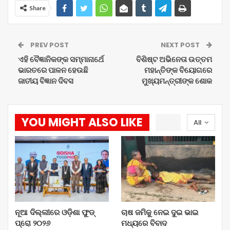
Share
PREV POST
NEXT POST
ଏହି ବୈଜ୍ଞାନିକଙ୍କ ସମ୍ମାନାର୍ଥେ
ବିଶିଷ୍ଟ ଅଭିନେତା ଉତ୍ତମ
ଭାରତରେ ପାଳନ ହେଉଛି
ମହାନ୍ତିଙ୍କ ବିୟୋଗରେ
ଜାତୀୟ ବିଜ୍ଞାନ ଦିବସ
ମୁଖ୍ୟମନ୍ତ୍ରୀଙ୍କ ଶୋକ
YOU MIGHT ALSO LIKE
All
ନୂଆ ଦିଲ୍ଲୀରେ ଓଡ଼ିଶା ଫୁଡ୍
ଚାଷ ଜମିକୁ ନେଇ ଦୁଇ ଭାଇ
ପ୍ରୋ ୨୦୨୬
ମଧ୍ୟରେ ବିବାଦ