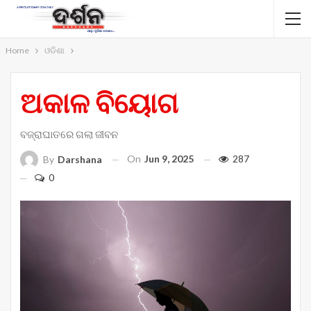
Home
ଓଡିଶା
ଅକାଳ ବିୟୋଗ
ବଜ୍ରାଘାତରେ ଗଲା ଜୀବନ
On
Jun 9, 2025
287
By
Darshana
0