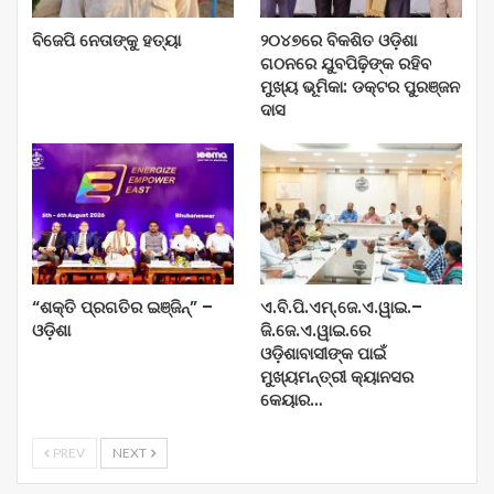
ବିଜେପି ନେତାଙ୍କୁ ହତ୍ୟା
୨୦୪୭ରେ ବିକଶିତ ଓଡ଼ିଶା
ଗଠନରେ ଯୁବପିଢ଼ିଙ୍କ ରହିବ
ମୁଖ୍ୟ ଭୂମିକା: ଡକ୍ଟର ପୁରଞ୍ଜନ
ଦାସ
“ଶକ୍ତି ପ୍ରଗତିର ଇଞ୍ଜିନ୍” –
ଏ.ବି.ପି.ଏମ୍.ଜେ.ଏ.ୱାଇ.–
ଓଡ଼ିଶା
ଜି.ଜେ.ଏ.ୱାଇ.ରେ
ଓଡ଼ିଶାବାସୀଙ୍କ ପାଇଁ
ମୁଖ୍ୟମନ୍ତ୍ରୀ କ୍ୟାନସର
କେୟାର…
PREV
NEXT