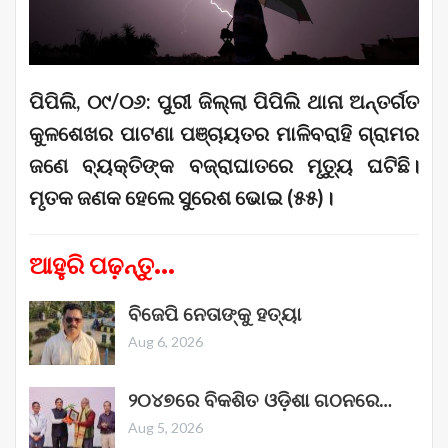
ପିପିଲି, ୦୯/୦୬: ପୁରୀ ଜିଲ୍ଲା ପିପିଲି ଥାନା ଅନ୍ତର୍ଗତ
କୁଳଶେଖର ପାଟଣା ପଞ୍ଚାୟତର ମାଳିବରାହି ଗ୍ରାମର
ଜଣେ ବ୍ୟକ୍ତିଙ୍କ ବଜ୍ରାଘାତରେ ମୃତ୍ୟୁ ଘଟିଛି।
ମୃତକ ଜଣକ ହେଲେ ସୁରେଶ ଭୋଇ (୫୫)।
ଆହୁରି ପଢ଼ନ୍ତୁ...
ବିଜେପି ନେତାଙ୍କୁ ହତ୍ୟା
Aug 6, 2026
୨୦୪୭ରେ ବିକଶିତ ଓଡ଼ିଶା ଗଠନରେ…
Aug 5, 2026