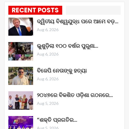
RECENT POSTS
ଦ୍ୱିତୀୟ ବିଶ୍ୱଯୁଦ୍ଧ ପରେ ଆମେ ବଡ଼…
Aug 6, 2026
ଭୁଶୁଡ଼ିଲା ୧୦୦ ବର୍ଷର ପୁରୁଣା…
Aug 6, 2026
ବିଜେପି ନେତାଙ୍କୁ ହତ୍ୟା
Aug 6, 2026
୨୦୪୭ରେ ବିକଶିତ ଓଡ଼ିଶା ଗଠନରେ…
Aug 5, 2026
“ଶକ୍ତି ପ୍ରଗତିର…
Aug 5, 2026