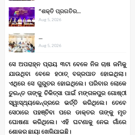
“ଶକ୍ତି ପ୍ରଗତିର…
Aug 5, 2026
…
Aug 5, 2026
ସେ ଅପରାହ୍ନ ପ୍ରାୟ ୩ଟା ବେଳେ ନିଜ ଚାଷ ଜମିକୁ
ଯାଉଥିବା ବେଳେ ହଠାତ୍ ବଜ୍ରପାତ ହୋଇଥିଲା।
ଏଥିରେ ସେ ଗୁରୁତର ହୋଇଥିଲେ। ପରିବାର ଲୋକେ
ତୁରନ୍ତ ତାଙ୍କୁ ଚିକିତ୍ସା ପାଇଁ ମଙ୍ଗଳପୁର ଗୋଷ୍ଠୀ
ସ୍ୱାସ୍ଥ୍ୟକେନ୍ଦ୍ରରେ ଭର୍ତ୍ତି କରିଥିଲେ। ତେବେ
ସେଠାରେ ପହଞ୍ଚିବା ପରେ ଡାକ୍ତର ତାଙ୍କୁ ମୃତ
ଘୋଷଣା କରିଥିଲେ। ଏହି ଘଟଣାକୁ ନେଇ ଗାଁରେ
ଶୋକର ଛାୟା ଖେଳିଯାଇଛି।