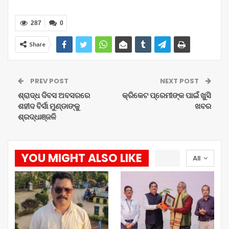
287
0
Share
PREV POST
NEXT POST
ଶ୍ରାଦ୍ଧ ଦିବସ ଅବସରରେ
କ୍ରିକେଟ ପ୍ରେମୀଙ୍କ ପାଇଁ ଖୁସି
ଶହୀଦ ବିର୍ସା ମୁଣ୍ଡାଙ୍କୁ
ଖବର
ଶ୍ରଦ୍ଧାଞ୍ଜଳି
YOU MIGHT ALSO LIKE
All