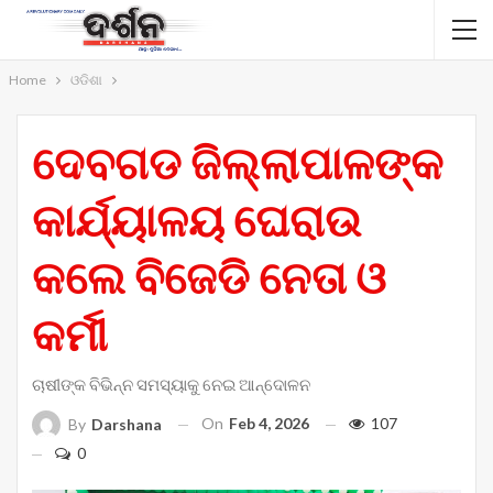
Home
ଓଡିଶା
ଦେବଗଡ ଜିଲ୍ଲାପାଳଙ୍କ
କାର୍ଯ୍ୟାଳୟ ଘେରାଉ
କଲେ ବିଜେଡି ନେତା ଓ
କର୍ମୀ
ଚାଷୀଙ୍କ ବିଭିନ୍ନ ସମସ୍ୟାକୁ ନେଇ ଆନ୍ଦୋଳନ
On
Feb 4, 2026
107
By
Darshana
0