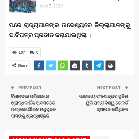
Aug 7, 2026
ପରେ ରାଜ୍ୟପାଳଙ୍କ ଉଦେଶ୍ୟରେ ଜିଲ୍ଲାପାଳଙ୍କୁ
ଦାବିପତ୍ର ପ୍ରଦାନ କରାଯାଇଥିଲା ।
107
0
Share
PREV POST
NEXT POST
ବିଧାନସଭା ପରିସରରେ
ଭାରତୀୟ ବଂଶୋଦ୍ଭବ ସୁନିତା
ଶ୍ରାଦ୍ଧବାର୍ଷିକ ଅବସରରେ
ୱିଲିୟମ୍ସ ବିଶ୍ୱ ରେକର୍ଡ
ଉତ୍କଳଗୌରବ ମଧୁସୂଦନ
ସ୍ଥାପନ କରିଥିଲେ
ଦାସଙ୍କୁ ଶ୍ରଦ୍ଧାଞ୍ଜଳି