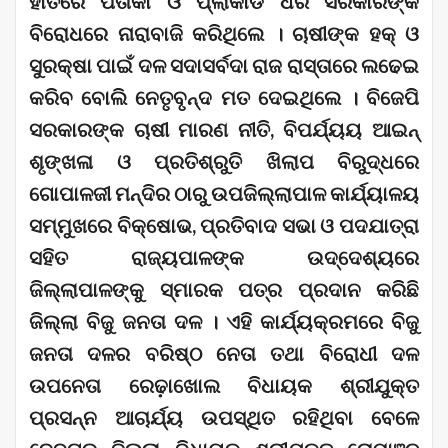
ହାତରେ ପତାକା ଓ ପ୍ଲାକାର୍ଡ ଧରି ସରକାରଙ୍କ
ବିରୋଧରେ ନାରାବାଜି କରିଥିଲେ । ଚାଷୀଙ୍କ ହକ୍ ଓ
ସୁରକ୍ଷା ପାଇଁ ଦଳ ସଦାସର୍ବଦା ରାଜ ରାସ୍ତାରେ ଲଢେଇ
କରିବ ବୋଲି ନେତୃବୃନ୍ଦ ମତ ଦେଇଥିଲେ । ବିଜେପି
ସରକାରଙ୍କ ଚାଷୀ ମାରଣ ନୀତି, ବିପର୍ଯ୍ୟୟ ଆଇନ୍
ଶୃଙ୍ଖଳା ଓ ପ୍ରତିଶ୍ରୁତି ଖିଲାପ ବିରୁଦ୍ଧରେ
ଗୋପାଳଜୀ ମନ୍ଦିର ଠାରୁ ଉପଜିଲ୍ଲାପାଳ କାର୍ଯ୍ୟାଳୟ
ସମ୍ମୁଖରେ ବିକ୍ଷୋଭ, ପ୍ରତିବାଦ ସଭା ଓ ପଦଯାତ୍ରା
ସହିତ ରାଜ୍ୟପାଳଙ୍କ ଉଦ୍ଦେଶ୍ୟରେ
ଜିଲ୍ଲାପାଳଙ୍କୁ ସ୍ମାରକ ପତ୍ର ପ୍ରଦାନ କରିଛି
ଜିଲ୍ଲା ବିଜୁ ଜନତା ଦଳ । ଏହି କାର୍ଯ୍ୟକ୍ରମରେ ବିଜୁ
ଜନତା ଦଳର ବରିଷ୍ଠ ନେତା ତଥା ବିରୋଧୀ ଦଳ
ଉପନେତା ରେଢ଼ାଖୋଲ ବିଧାୟକ ଶ୍ରୀଯୁକ୍ତ
ପ୍ରସନ୍ନ ଆଚାର୍ଯ୍ୟ ଉପସ୍ଥିତ ରହିଥିବା ବେଳେ