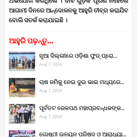
ଅଭିଯୋଗ କରିଥିଲେ । ଦାବି ଗୁଡ଼ିକ ପୂରଣ ନହେଲେ
ଆଗାମୀ ଦିନରେ ଆନ୍ଦୋଳନକୁ ଆହୁରି ତୀବ୍ର କରାଯିବ
ବୋଲି ସତର୍କ କରାଯାଇଛି ।
ଆହୁରି ପଢ଼ନ୍ତୁ...
ନୂଆ ଦିଲ୍ଲୀରେ ଓଡ଼ିଶା ଫୁଡ୍ ପ୍ରୋ…
Aug 7, 2026
ଚାଷ ଜମିକୁ ନେଇ ଦୁଇ ଭାଇ ମଧ୍ୟରେ…
Aug 7, 2026
ପୂର୍ବତଟ ରେଳପଥ ମହାପ୍ରବନ୍ଧକଙ୍କ…
Aug 7, 2026
ଗୋଷ୍ଠୀ ଉନୟନ ପରିଷଦ ଓ ଆରାଧ୍ୟା…