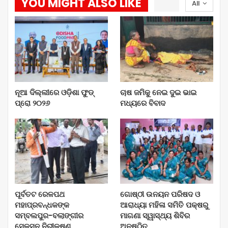
YOU MIGHT ALSO LIKE
All
ନୂଆ ଦିଲ୍ଲୀରେ ଓଡ଼ିଶା ଫୁଡ୍
ଚାଷ ଜମିକୁ ନେଇ ଦୁଇ ଭାଇ
ପ୍ରୋ ୨୦୨୬
ମଧ୍ୟରେ ବିବାଦ
ପୂର୍ବତଟ ରେଳପଥ
ଗୋଷ୍ଠୀ ଉନୟନ ପରିଷଦ ଓ
ମହାପ୍ରବନ୍ଧକଙ୍କ
ଆରାଧ୍ୟା ମହିଳା ସମିତି ପକ୍ଷରୁ
ସମ୍ବଲପୁର-ବଲାଙ୍ଗୀର
ମାଗଣା ସ୍ୱାସ୍ଥ୍ୟ ଶିବିର
ସେକ୍ସନ ନିରୀକ୍ଷଣ
ଅନୁଷ୍ଠିତ