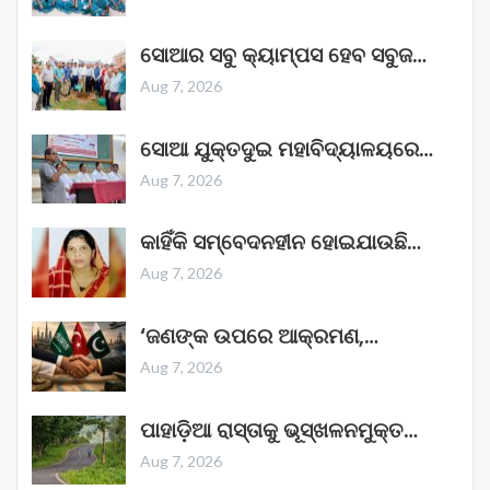
ସୋଆର ସବୁ କ୍ୟାମ୍ପସ ହେବ ସବୁଜ…
Aug 7, 2026
ସୋଆ ଯୁକ୍ତଦୁଇ ମହାବିଦ୍ୟାଳୟରେ…
Aug 7, 2026
କାହିଁକି ସମ୍ବେଦନହୀନ ହୋଇଯାଉଛି…
Aug 7, 2026
‘ଜଣଙ୍କ ଉପରେ ଆକ୍ରମଣ,…
Aug 7, 2026
ପାହାଡ଼ିଆ ରାସ୍ତାକୁ ଭୂସ୍ଖଳନମୁକ୍ତ…
Aug 7, 2026