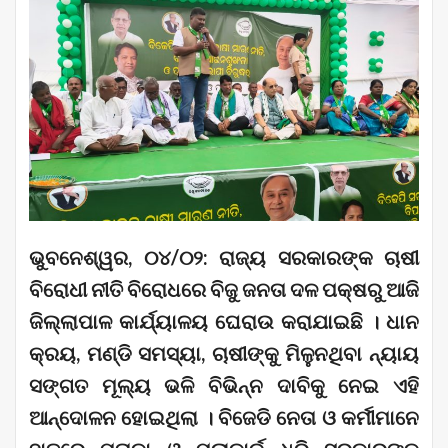
ଭୁବନେଶ୍ୱର, ୦୪/୦୨: ରାଜ୍ୟ ସରକାରଙ୍କ ଚାଷୀ
ବିରୋଧୀ ନୀତି ବିରୋଧରେ ବିଜୁ ଜନତା ଦଳ ପକ୍ଷରୁ ଆଜି
ଜିଲ୍ଲାପାଳ କାର୍ଯ୍ୟାଳୟ ଘେରାଉ କରାଯାଇଛି । ଧାନ
କ୍ରୟ, ମଣ୍ଡି ସମସ୍ୟା, ଚାଷୀଙ୍କୁ ମିଳୁନଥିବା ନ୍ୟାୟ
ସଙ୍ଗତ ମୂଲ୍ୟ ଭଳି ବିଭିନ୍ନ ଦାବିକୁ ନେଇ ଏହି
ଆନ୍ଦୋଳନ ହୋଇଥିଲା । ବିଜେଡି ନେତା ଓ କର୍ମୀମାନେ