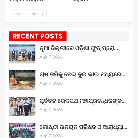
PREV
NEXT
RECENT POSTS
ନୂଆ ଦିଲ୍ଲୀରେ ଓଡ଼ିଶା ଫୁଡ୍ ପ୍ରୋ…
Aug 7, 2026
ଚାଷ ଜମିକୁ ନେଇ ଦୁଇ ଭାଇ ମଧ୍ୟରେ…
Aug 7, 2026
ପୂର୍ବତଟ ରେଳପଥ ମହାପ୍ରବନ୍ଧକଙ୍କ…
Aug 7, 2026
ଗୋଷ୍ଠୀ ଉନୟନ ପରିଷଦ ଓ ଆରାଧ୍ୟା…
Aug 7, 2026