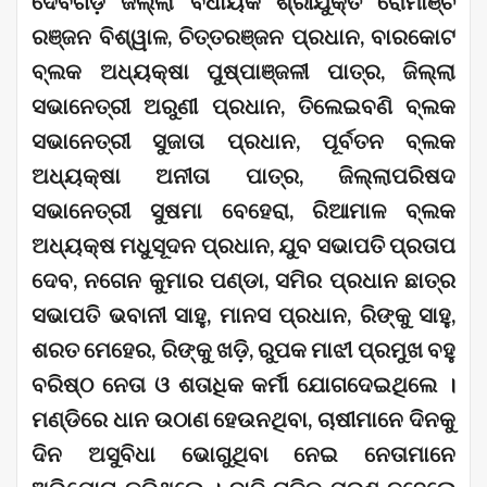
ଦେବଗଡ଼ ଜିଲ୍ଲା ବିଧାୟକ ଶ୍ରୀଯୁକ୍ତ ରୋମାଞ୍ଚ
ରଞ୍ଜନ ବିଶ୍ୱାଳ, ଚିତ୍ତରଞ୍ଜନ ପ୍ରଧାନ, ବାରକୋଟ
ବ୍ଲକ ଅଧ୍ୟକ୍ଷା ପୁଷ୍ପାଞ୍ଜଳୀ ପାତ୍ର, ଜିଲ୍ଲା
ସଭାନେତ୍ରୀ ଅରୁଣୀ ପ୍ରଧାନ, ତିଲେଇବଣି ବ୍ଲକ
ସଭାନେତ୍ରୀ ସୁଜାତା ପ୍ରଧାନ, ପୂର୍ବତନ ବ୍ଲକ
ଅଧ୍ୟକ୍ଷା ଅନୀତା ପାତ୍ର, ଜିଲ୍ଲାପରିଷଦ
ସଭାନେତ୍ରୀ ସୁଷମା ବେହେରା, ରିଆମାଳ ବ୍ଲକ
ଅଧ୍ୟକ୍ଷ ମଧୁସୂଦନ ପ୍ରଧାନ, ଯୁବ ସଭାପତି ପ୍ରତାପ
ଦେବ, ନଗେନ କୁମାର ପଣ୍ଡା, ସମିର ପ୍ରଧାନ ଛାତ୍ର
ସଭାପତି ଭବାନୀ ସାହୁ, ମାନସ ପ୍ରଧାନ, ରିଙ୍କୁ ସାହୁ,
ଶରତ ମେହେର, ରିଙ୍କୁ ଖଡ଼ି, ରୁପକ ମାଝୀ ପ୍ରମୁଖ ବହୁ
ବରିଷ୍ଠ ନେତା ଓ ଶତାଧିକ କର୍ମୀ ଯୋଗଦେଇଥିଲେ ।
ମଣ୍ଡିରେ ଧାନ ଉଠାଣ ହେଉନଥିବା, ଚାଷୀମାନେ ଦିନକୁ
ଦିନ ଅସୁବିଧା ଭୋଗୁଥିବା ନେଇ ନେତାମାନେ