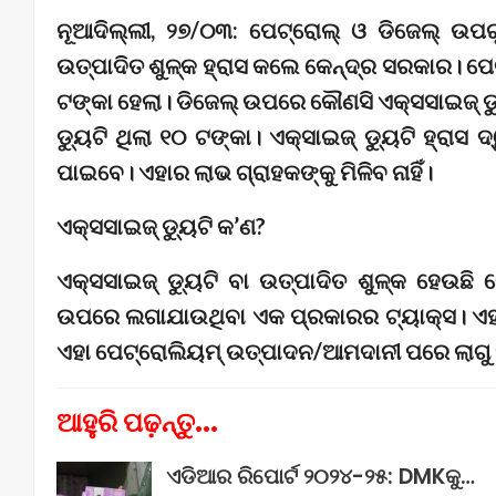
ନୂଆଦିଲ୍ଲୀ, ୨୭/୦୩: ପେଟ୍ରୋଲ୍‌ ଓ ଡିଜେଲ୍‌ ଉପରୁ
ଉତ୍ପାଦିତ ଶୁଳ୍କ ହ୍ରାସ କଲେ କେନ୍ଦ୍ର ସରକାର। ପେ
ଟଙ୍କା ହେଲା। ଡିଜେଲ୍ ଉପରେ କୌଣସି ଏକ୍ସସାଇଜ୍‌ ଡ୍ୟୁ
ଡ୍ୟୁଟି ଥିଲା ୧୦ ଟଙ୍କା। ଏକ୍ସାଇଜ୍ ଡ୍ୟୁଟି ହ୍ରା
ପାଇବେ। ଏହାର ଲାଭ ଗ୍ରାହକଙ୍କୁ ମିଳିବ ନାହିଁ।
ଏକ୍ସସାଇଜ୍‌ ଡ୍ୟୁଟି କ’ଣ?
ଏକ୍ସସାଇଜ୍‌ ଡ୍ୟୁଟି ବା ଉତ୍ପାଦିତ ଶୁଳ୍କ ହେଉଛି
ଉପରେ ଲଗାଯାଉଥିବା ଏକ ପ୍ରକାରର ଟ୍ୟାକ୍ସ। ଏହା
ଏହା ପେଟ୍ରୋଲିୟମ୍ ଉତ୍ପାଦନ/ଆମଦାନୀ ପରେ ଲାଗୁ 
ଆହୁରି ପଢ଼ନ୍ତୁ...
ଏଡିଆର ରିପୋର୍ଟ ୨୦୨୪-୨୫: DMKକୁ…