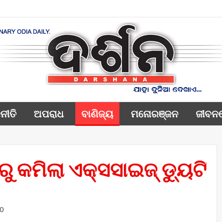
ନୀତି
ଅପରାଧ
ବାଣିଜ୍ୟ
ମନୋରଞ୍ଜନ
ଜୀବନ
 କମିଲା ଏକ୍ସସାଇଜ୍‌ ଡ୍ୟୁଟି
0