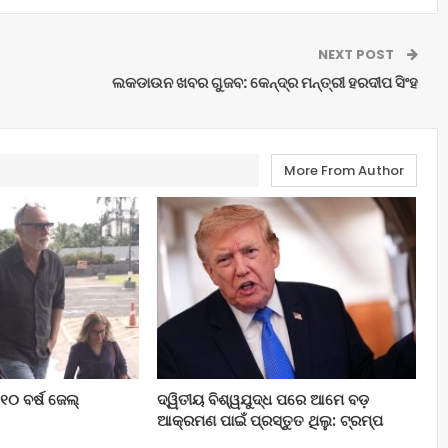
NEXT POST
ଲକଡାଉନ ଖବର ଗୁଜବ: କେନ୍ଦ୍ର ମନ୍ତ୍ରୀ ହରଦୀପ ସିଂହ
More From Author
୦ ବର୍ଷ ଜେଲ୍‌
ଦ୍ୱିତୀୟ ବିଶ୍ୱଯୁଦ୍ଧ ପରେ ଆମେ ବଡ଼
ଆକ୍ରମଣ ପାଇଁ ପ୍ରସ୍ତୁତ ଥିଲୁ: ଟ୍ରମ୍ପ