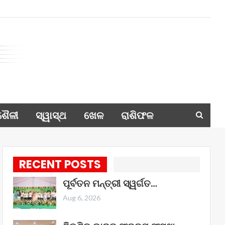
ଶୈଳୀ
ସ୍ୱାସ୍ଥ
ଖେଳ
ରାଶିଫଳ
RECENT POSTS
ପୂର୍ବତନ ମନ୍ତ୍ରୀ ସ୍ୱର୍ଗତ…
Aug 6, 2026