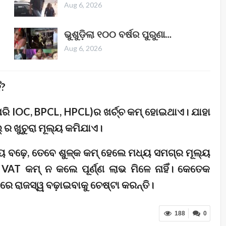
Aug 6, 2026
ଭୁଶୁଡ଼ିଲା ୧୦୦ ବର୍ଷର ପୁରୁଣା…
Aug 6, 2026
ଁ?
ପରି IOC, BPCL, HPCL)ର ଖର୍ଚ୍ଚ କମ୍ ହୋଇଥାଏ। ଯାହା
 ଖୁଚୁରା ମୂଲ୍ୟ କମିଯାଏ।
ୂଲ୍ୟ ବଢ଼େ, ତେବେ ଶୁଳ୍କ କମ୍ ହେଲେ ମଧ୍ୟ ସମଗ୍ର ମୂଲ୍ୟ
T କମ୍ ନ କଲେ ପୂର୍ଣ୍ଣ ଲାଭ ମିଳେ ନାହିଁ। କେତେକ
ରାଜସ୍ୱ ବଢ଼ାଇବାକୁ ଚେଷ୍ଟା କରନ୍ତି।
188
0