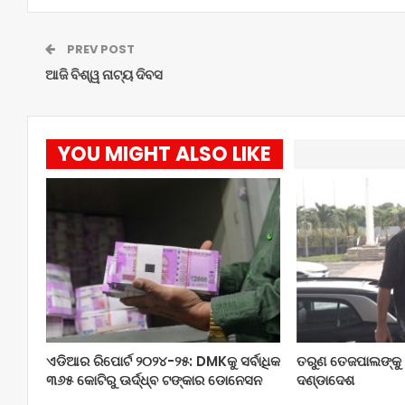
PREV POST
ଆଜି ବିଶ୍ୱ ନାଟ୍ୟ ଦିବସ
YOU MIGHT ALSO LIKE
ଏଡିଆର ରିପୋର୍ଟ ୨୦୨୪-୨୫: DMKକୁ ସର୍ବାଧିକ
ତରୁଣ ତେଜପାଲଙ୍କୁ ୧
୩୬୫ କୋଟିରୁ ଊର୍ଦ୍ଧ୍ବ ଟଙ୍କାର ଡୋନେସନ
ଦଣ୍ଡାଦେଶ