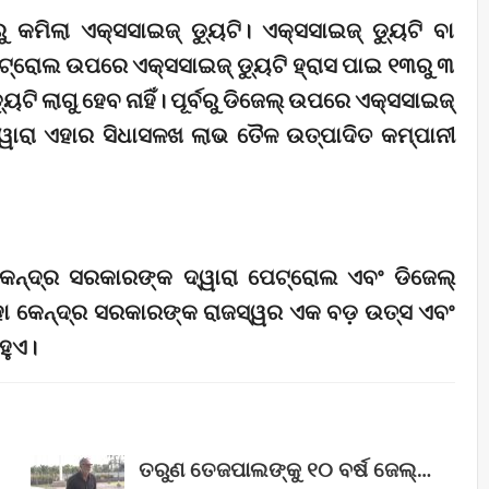
 କମିଲା ଏକ୍ସସାଇଜ୍‌ ଡ୍ୟୁଟି। ଏକ୍ସସାଇଜ୍‌ ଡ୍ୟୁଟି ବା
ଟ୍ରୋଲ ଉପରେ ଏକ୍ସସାଇଜ୍‌ ଡ୍ୟୁଟି ହ୍ରାସ ପାଇ ୧୩ରୁ ୩
ଟି ଲାଗୁ ହେବ ନାହିଁ। ପୂର୍ବରୁ ଡିଜେଲ୍ ଉପରେ ଏକ୍ସସାଇଜ୍‌
ସ ଦ୍ୱାରା ଏହାର ସିଧାସଳଖ ଲାଭ ତୈଳ ଉତ୍ପାଦିତ କମ୍ପାନୀ
 କେନ୍ଦ୍ର ସରକାରଙ୍କ ଦ୍ୱାରା ପେଟ୍ରୋଲ ଏବଂ ଡିଜେଲ୍
 କେନ୍ଦ୍ର ସରକାରଙ୍କ ରାଜସ୍ୱର ଏକ ବଡ଼ ଉତ୍ସ ଏବଂ
ହୁଏ।
ତରୁଣ ତେଜପାଲଙ୍କୁ ୧୦ ବର୍ଷ ଜେଲ୍‌…