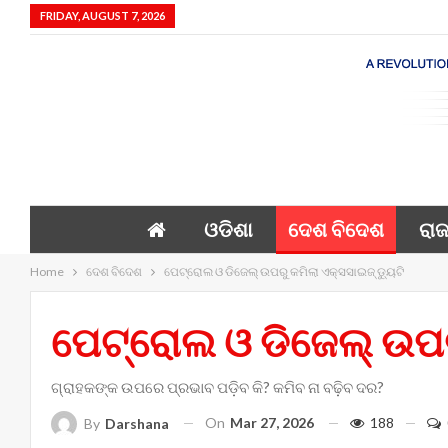
FRIDAY, AUGUST 7, 2026
ଓଡିଶା
ଦେଶ ବିଦେଶ
ରାଜ
Home
ଦେଶ ବିଦେଶ
ପେଟ୍ରୋଲ ଓ ଡିଜେଲ୍ ଉପରୁ କମିଲା ଏକ୍ସସାଇଜ୍‌ ଡ୍ୟୁଟି
ପେଟ୍ରୋଲ ଓ ଡିଜେଲ୍ ଉପରୁ
ଗ୍ରାହକଙ୍କ ଉପରେ ପ୍ରଭାବ ପଡ଼ିବ କି? କମିବ ନା ବଢ଼ିବ ଦର?
On
Mar 27, 2026
188
By
Darshana