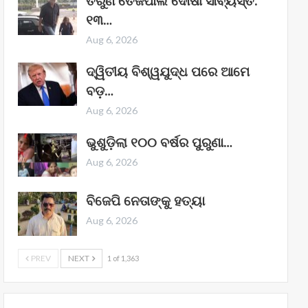
ତରୁଣ ତେଜପାଲ ଦୋଷୀ ସାବ୍ୟସ୍ତ:
୧୩…
Aug 6, 2026
ଦ୍ୱିତୀୟ ବିଶ୍ୱଯୁଦ୍ଧ ପରେ ଆମେ
ବଡ଼…
Aug 6, 2026
ଭୁଶୁଡ଼ିଲା ୧୦୦ ବର୍ଷର ପୁରୁଣା…
Aug 6, 2026
ବିଜେପି ନେତାଙ୍କୁ ହତ୍ୟା
Aug 6, 2026
PREV
NEXT
1 of 1,363