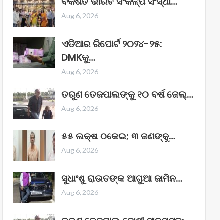
ବିକଶିତ ଭାରତ ସଂକଳ୍ପ ସଂସ୍ଥା…
Aug 6, 2026
ଏଡିଆର ରିପୋର୍ଟ ୨୦୨୪-୨୫:
DMKକୁ…
Aug 6, 2026
ତରୁଣ ତେଜପାଲଙ୍କୁ ୧୦ ବର୍ଷ ଜେଲ୍‌…
Aug 6, 2026
୫୫ ଲକ୍ଷ ଠକେଇ; ୩ ଜଣଙ୍କୁ…
Aug 6, 2026
ସୁଧାଂଶୁ ରାଉତଙ୍କ ଆଗୁଆ ଜାମିନ…
Aug 6, 2026