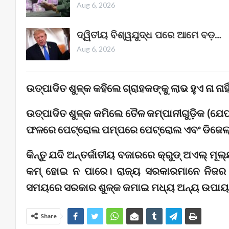
Aug 6, 2026
ଦ୍ୱିତୀୟ ବିଶ୍ୱଯୁଦ୍ଧ ପରେ ଆମେ ବଡ଼…
Aug 6, 2026
ଉତ୍ପାଦିତ ଶୁଳ୍କ କହିଲେ ଗ୍ରାହକଙ୍କୁ ଲାଭ ହୁଏ ନା ନାହି
ଉତ୍ପାଦିତ ଶୁଳ୍କ କମିଲେ ତୈଳ କମ୍ପାନୀଗୁଡ଼ିକ (ଯେ
ଫଳରେ ପେଟ୍ରୋଲ ପମ୍ପରେ ପେଟ୍ରୋଲ ଏବଂ ଡିଜେଲ୍ ର
କିନ୍ତୁ ଯଦି ଅନ୍ତର୍ଜାତୀୟ ବଜାରରେ କ୍ରୁଡ୍ ଅଏଲ୍ ମ
କମ୍ ହୋଇ ନ ପାରେ। ରାଜ୍ୟ ସରକାରମାନେ ନିଜର VA
ସମୟରେ ସରକାର ଶୁଳ୍କ କମାଇ ମଧ୍ୟ ଅନ୍ୟ ଉପାୟରେ 
Share