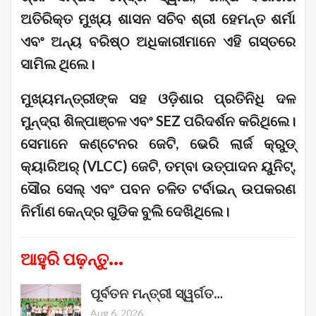
ଅତିରିକ୍ତ ମୁଖ୍ୟ ଶାସନ ସଚିବ ଶ୍ରୀ ହେମନ୍ତ ଶର୍ମା
ଏବଂ ଅନ୍ୟ ବରିଷ୍ଠ ଅଧିକାରୀମାନେ ଏହି ଗସ୍ତରେ
ସାମିଲ ଥିଲେ।
ମୁଖ୍ୟମନ୍ତ୍ରୀଙ୍କ ସହ ଓଡ଼ିଶାର ପ୍ରତିନିଧି ଦଳ
ମୁନ୍ଦ୍ରା ଶିଳ୍ପାଞ୍ଚଳ ଏବଂ SEZ ପରିଦର୍ଶନ କରିଥିଲେ।
ସେମାନେ କଣ୍ଟେନର ଜେଟି, ଭେରି ଲାର୍ଜ କ୍ରୁଡ୍
କ୍ୟାରିଅର୍ (VLCC) ଜେଟି, ତମ୍ବା ଉତ୍ପାଦନ ୟୁନିଟ୍,
ସୌର ସେଲ୍ ଏବଂ ପବନ ଚଳିତ ଟର୍ବାଇନ୍ ଉପକରଣ
ନିର୍ମାଣ କେନ୍ଦ୍ର ଗୁଡିକ ବୁଲି ଦେଖିଥିଲେ।
ଆହୁରି ପଢ଼ନ୍ତୁ...
ପୂର୍ବତନ ମନ୍ତ୍ରୀ ସ୍ୱର୍ଗତ…
Aug 6, 2026