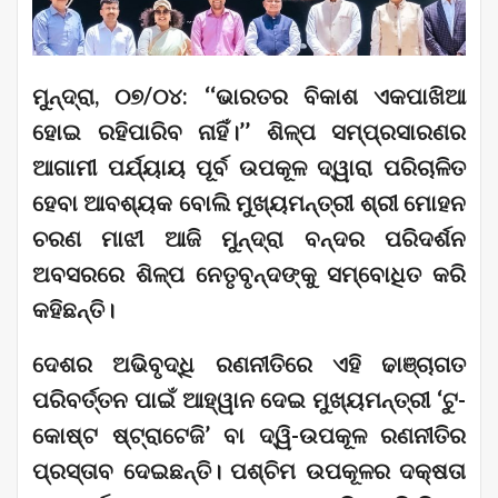
ମୁନ୍ଦ୍ରା, ୦୭/୦୪: ‘‘ଭାରତର ବିକାଶ ଏକପାଖିଆ
ହୋଇ ରହିପାରିବ ନାହିଁ।’’ ଶିଳ୍ପ ସମ୍ପ୍ରସାରଣର
ଆଗାମୀ ପର୍ଯ୍ୟାୟ ପୂର୍ବ ଉପକୂଳ ଦ୍ୱାରା ପରିଚାଳିତ
ହେବା ଆବଶ୍ୟକ ବୋଲି ମୁଖ୍ୟମନ୍ତ୍ରୀ ଶ୍ରୀ ମୋହନ
ଚରଣ ମାଝୀ ଆଜି ମୁନ୍ଦ୍ରା ବନ୍ଦର ପରିଦର୍ଶନ
ଅବସରରେ ଶିଳ୍ପ ନେତୃବୃନ୍ଦଙ୍କୁ ସମ୍ବୋଧିତ କରି
କହିଛନ୍ତି।
ଦେଶର ଅଭିବୃଦ୍ଧି ରଣନୀତିରେ ଏହି ଢାଞ୍ଚାଗତ
ପରିବର୍ତ୍ତନ ପାଇଁ ଆହ୍ୱାନ ଦେଇ ମୁଖ୍ୟମନ୍ତ୍ରୀ ‘ଟୁ-
କୋଷ୍ଟ ଷ୍ଟ୍ରାଟେଜି’ ବା ଦ୍ୱି-ଉପକୂଳ ରଣନୀତିର
ପ୍ରସ୍ତାବ ଦେଇଛନ୍ତି। ପଶ୍ଚିମ ଉପକୂଳର ଦକ୍ଷତା