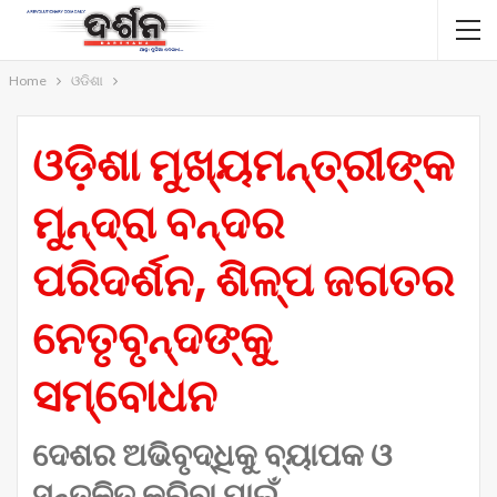
Home
ଓଡିଶା
ଓଡ଼ିଶା ମୁଖ୍ୟମନ୍ତ୍ରୀଙ୍କ
ମୁନ୍ଦ୍ରା ବନ୍ଦର
ପରିଦର୍ଶନ, ଶିଳ୍ପ ଜଗତର
ନେତୃବୃନ୍ଦଙ୍କୁ
ସମ୍ବୋଧନ
ଦେଶର ଅଭିବୃଦ୍ଧିକୁ ବ୍ୟାପକ ଓ
ସନ୍ତୁଳିତ କରିବା ପାଇଁ