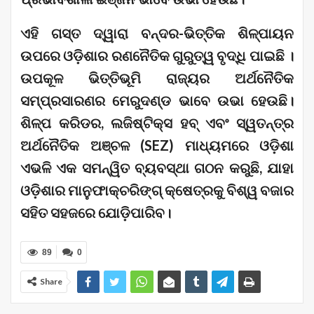
ଏହି ଗସ୍ତ ଦ୍ୱାରା ବନ୍ଦର-ଭିତ୍ତିକ ଶିଳ୍ପାୟନ
ଉପରେ ଓଡ଼ିଶାର ରଣନୈତିକ ଗୁରୁତ୍ୱ ବୃଦ୍ଧି ପାଇଛି ।
ଉପକୂଳ ଭିତ୍ତିଭୂମି ରାଜ୍ୟର ଅର୍ଥନୈତିକ
ସମ୍ପ୍ରସାରଣର ମେରୁଦଣ୍ଡ ଭାବେ ଉଭା ହେଉଛି।
ଶିଳ୍ପ କରିଡର, ଲଜିଷ୍ଟିକ୍ସ ହବ୍ ଏବଂ ସ୍ୱତନ୍ତ୍ର
ଅର୍ଥନୈତିକ ଅଞ୍ଚଳ (SEZ) ମାଧ୍ୟମରେ ଓଡ଼ିଶା
ଏଭଳି ଏକ ସମନ୍ୱିତ ବ୍ୟବସ୍ଥା ଗଠନ କରୁଛି, ଯାହା
ଓଡ଼ିଶାର ମାନୁଫାକ୍ଚରିଙ୍ଗ୍ କ୍ଷେତ୍ରକୁ ବିଶ୍ୱ ବଜାର
ସହିତ ସହଜରେ ଯୋଡ଼ିପାରିବ।
89
0
Share