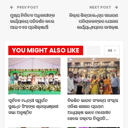
PREV POST
NEXT POST
ମୁଖ୍ୟ ନିର୍ବାଚନ ଅଧିକାରୀଙ୍କ
ଜିଲ୍ଲା ଶିଳ୍ପକେନ୍ଦ୍ର ସାଧାରଣ
କାର୍ଯ୍ୟାଳୟ ପରିଦର୍ଶନ କଲେ
ପରିଚାଳକଙ୍କର ଯୋଜନା
ଆଇଏଏସ ପ୍ରଶିକ୍ଷାର୍ଥୀ
କାର୍ଯ୍ୟାନ୍ଵୟନର ସମୀକ୍ଷା
YOU MIGHT ALSO LIKE
All
ପୂର୍ବତନ ମନ୍ତ୍ରୀ ସ୍ୱର୍ଗତ
ବିକଶିତ ଭାରତ ସଂକଳ୍ପ ସଂସ୍ଥା
ସୁଶାନ୍ତ ସିଂହଙ୍କ ଶ୍ରଦ୍ଧାଞ୍ଜଳୀ
ଓଡିଶା ଶାଖାର ପ୍ରଥମ
ସଭା ଅନୁଷ୍ଠିତ
ଅଧ୍ୟକ୍ଷ ଭାବେ ମନୋନୀତ
ହେଲେ ଡକ୍ଟର ତିରୁପତି…