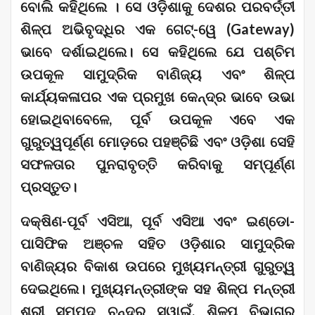
ବୋଲି କହିଥିଲେ । ସେ ଓଡ଼ିଶାକୁ ଦେଶର ପରବର୍ତ୍ତୀ
ଶିଳ୍ପ ଅଭିବୃଦ୍ଧିର ଏକ ଗେଟ୍‌-ୱେ (Gateway)
ଭାବେ ଦର୍ଶାଇଥିଲେ। ସେ କହିଥିଲେ ଯେ ପଶ୍ଚିମ
ଉପକୂଳ ସାମୁଦ୍ରିକ ବାଣିଜ୍ୟ ଏବଂ ଶିଳ୍ପ
କାର୍ଯ୍ୟକଳାପର ଏକ ପ୍ରମୁଖ କେନ୍ଦ୍ର ଭାବେ ଉଭା
ହୋଇଥିବାବେଳେ, ପୂର୍ବ ଉପକୂଳ ଏବେ ଏକ
ଗୁରୁତ୍ୱପୂର୍ଣ୍ଣ ମୋଡ଼ରେ ପହଞ୍ଚିଛି ଏବଂ ଓଡ଼ିଶା ସେହି
ସଫଳତାର ପୁନରାବୃତ୍ତି କରିବାକୁ ସମ୍ପୂର୍ଣ୍ଣ
ପ୍ରସ୍ତୁତ।
ଦକ୍ଷିଣ-ପୂର୍ବ ଏସିଆ, ପୂର୍ବ ଏସିଆ ଏବଂ ଇଣ୍ଡୋ-
ପାସିଫିକ ଅଞ୍ଚଳ ସହିତ ଓଡ଼ିଶାର ସାମୁଦ୍ରିକ
ବାଣିଜ୍ୟର ବିକାଶ ଉପରେ ମୁଖ୍ୟମନ୍ତ୍ରୀ ଗୁରୁତ୍ୱ
ଦେଇଥିଲେ। ମୁଖ୍ୟମନ୍ତ୍ରୀଙ୍କ ସହ ଶିଳ୍ପ ମନ୍ତ୍ରୀ
ଶ୍ରୀ ସମ୍ପଦ ଚନ୍ଦ୍ର ସ୍ୱାଇଁ, ଶିଳ୍ପ ବିଭାଗର