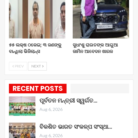
୫୫ ଲକ୍ଷ ଠକେଇ; ୩ ଜଣଙ୍କୁ
ସୁଧାଂଶୁ ରାଉତଙ୍କ ଆଗୁଆ
ବାନ୍ଧିଲା ଭିଜିଲାନ୍ସ
ଜାମିନ ଆବେଦନ ଖାରଜ
PREV
NEXT
RECENT POSTS
ପୂର୍ବତନ ମନ୍ତ୍ରୀ ସ୍ୱର୍ଗତ…
Aug 6, 2026
ବିକଶିତ ଭାରତ ସଂକଳ୍ପ ସଂସ୍ଥା…
Aug 6, 2026