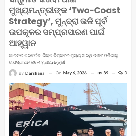
ମୁଖ୍ୟମନ୍ତ୍ରୀଙ୍କ ‘Two-Coast
Strategy’, ମୁନ୍ଦ୍ରା ଭଳି ପୂର୍ବ
ଉପକୂଳର ସମ୍ପ୍ରସାରଣ ପାଇଁ
ଆହ୍ୱାନ
ଭାରତର ପରବର୍ତ୍ତୀ ଶିଳ୍ପ ବିପ୍ଳବର ମୁଖ୍ୟ ସାରଥି ଭାବେ ଓଡ଼ିଶାକୁ
ଉପସ୍ଥାପନ କଲେ ମୁଖ୍ୟମନ୍ତ୍ରୀ
On
May 6, 2026
89
0
By
Darshana