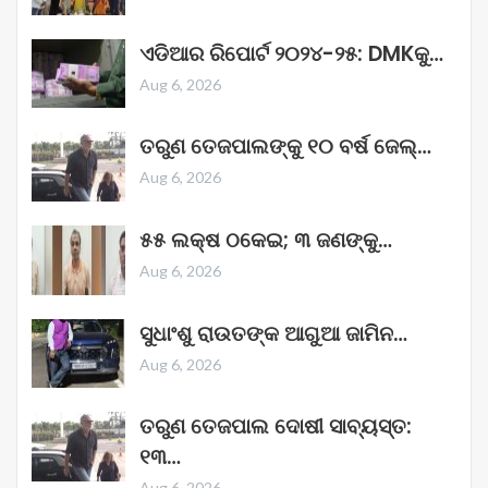
ଏଡିଆର ରିପୋର୍ଟ ୨୦୨୪-୨୫: DMKକୁ…
Aug 6, 2026
ତରୁଣ ତେଜପାଲଙ୍କୁ ୧୦ ବର୍ଷ ଜେଲ୍‌…
Aug 6, 2026
୫୫ ଲକ୍ଷ ଠକେଇ; ୩ ଜଣଙ୍କୁ…
Aug 6, 2026
ସୁଧାଂଶୁ ରାଉତଙ୍କ ଆଗୁଆ ଜାମିନ…
Aug 6, 2026
ତରୁଣ ତେଜପାଲ ଦୋଷୀ ସାବ୍ୟସ୍ତ:
୧୩…
Aug 6, 2026