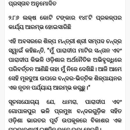
ପ୍ରସ୍ତାବ ଅନୁମୋଦିତ
୨.୮୬ ଲକ୍ଷ କୋଟି ଟଙ୍କାର ୧୪୮ଟି ପ୍ରକଳ୍ପର
କାର୍ଯ୍ୟ ଆରମ୍ଭ ହୋଇସାରିଛି
ଏହି ଅବସରରେ ଶିଳ୍ପ ମନ୍ତ୍ରୀ ଶ୍ରୀ ସମ୍ପଦ ଚନ୍ଦ୍ର
ସ୍ୱାଇଁ କହିଛନ୍ତି, “ମୁଁ ପାରାଦୀପ ମାଟିର ସନ୍ତାନ ଏବଂ
ପାରାଦୀପ କିଭଳି ଓଡ଼ିଶାର ଅର୍ଥନୈତିକ ଅଭିବୃଦ୍ଧିରେ
ପରିବର୍ତ୍ତନ ଆଣିଛି ତାହା ମୁଁ ନିଜେ ଦେଖିଛି। ଆଜି ଆମେ
ସେହି ମୂଳଦୁଆ ଉପରେ ବନ୍ଦର-ଭିତ୍ତିକ ଶିଳ୍ପାୟନର
ଏକ ନୂତନ ପର୍ଯ୍ୟାୟ ଆରମ୍ଭ କରୁଛୁ।”
ସୂଚନାଯୋଗ୍ୟ ଯେ, ଧାମରା, ପାରାଦୀପ ଏବଂ
ଗୋପାଳପୁର ଭଳି ପ୍ରମୁଖ ବନ୍ଦରଗୁଡ଼ିକ ସହିତ
ଓଡ଼ିଶା ଭାରତର ପୂର୍ବ ଉପକୂଳରେ ବିକାଶର ଏକ
ପ୍ରଭାବଶାଳୀ ଇଞ୍ଜିନ ଭାବେ ଉଭା ହେଉଛି।