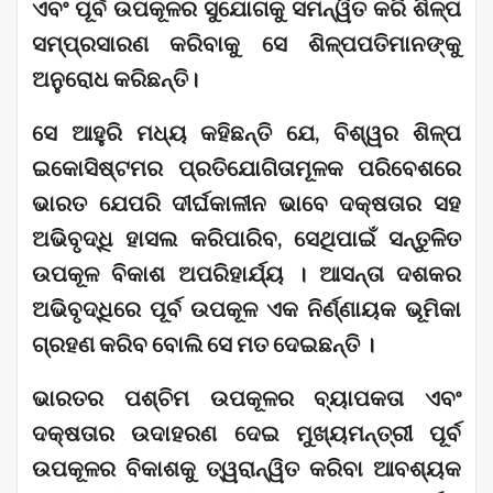
ଏବଂ ପୂର୍ବ ଉପକୂଳର ସୁଯୋଗକୁ ସମନ୍ୱିତ କରି ଶିଳ୍ପ
ସମ୍ପ୍ରସାରଣ କରିବାକୁ ସେ ଶିଳ୍ପପତିମାନଙ୍କୁ
ଅନୁରୋଧ କରିଛନ୍ତି।
ସେ ଆହୁରି ମଧ୍ୟ କହିଛନ୍ତି ଯେ, ବିଶ୍ୱର ଶିଳ୍ପ
ଇକୋସିଷ୍ଟମର ପ୍ରତିଯୋଗିତାମୂଳକ ପରିବେଶରେ
ଭାରତ ଯେପରି ଦୀର୍ଘକାଳୀନ ଭାବେ ଦକ୍ଷତାର ସହ
ଅଭିବୃଦ୍ଧି ହାସଲ କରିପାରିବ, ସେଥିପାଇଁ ସନ୍ତୁଳିତ
ଉପକୂଳ ବିକାଶ ଅପରିହାର୍ଯ୍ୟ । ଆସନ୍ତା ଦଶକର
ଅଭିବୃଦ୍ଧିରେ ପୂର୍ବ ଉପକୂଳ ଏକ ନିର୍ଣ୍ଣାୟକ ଭୂମିକା
ଗ୍ରହଣ କରିବ ବୋଲି ସେ ମତ ଦେଇଛନ୍ତି ।
ଭାରତର ପଶ୍ଚିମ ଉପକୂଳର ବ୍ୟାପକତା ଏବଂ
ଦକ୍ଷତାର ଉଦାହରଣ ଦେଇ ମୁଖ୍ୟମନ୍ତ୍ରୀ ପୂର୍ବ
ଉପକୂଳର ବିକାଶକୁ ତ୍ୱରାନ୍ୱିତ କରିବା ଆବଶ୍ୟକ