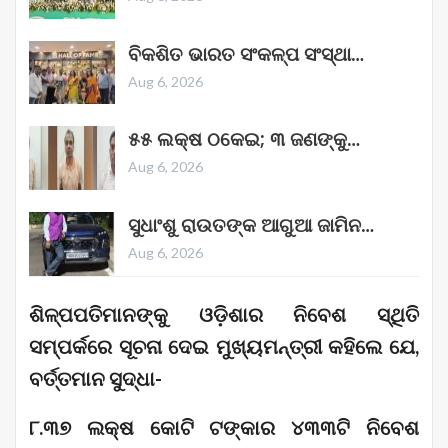
ବିକଶିତ ଭାରତ ସଂକଳ୍ପ ସଂସ୍ଥା…
Aug 6, 2026
୫୫ ଲକ୍ଷ ଠକେଇ; ୩ ଜଣଙ୍କୁ…
Aug 6, 2026
ସୁଧାଂଶୁ ରାଉତଙ୍କ ଆଗୁଆ ଜାମିନ…
Aug 6, 2026
ଶିଳ୍ପପତିମାନଙ୍କୁ ଓଡ଼ିଶାର ନିବେଶ ସ୍ଥିତି
ସମ୍ପର୍କରେ ସୂଚନା ଦେଇ ମୁଖ୍ୟମନ୍ତ୍ରୀ କହିଲେ ଯେ,
ବର୍ତ୍ତମାନ ସୁଦ୍ଧା-
୮.୩୭ ଲକ୍ଷ କୋଟି ଟଙ୍କାର ୪୩୩ଟି ନିବେଶ