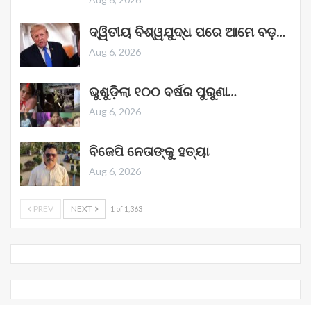
ଦ୍ୱିତୀୟ ବିଶ୍ୱଯୁଦ୍ଧ ପରେ ଆମେ ବଡ଼…
Aug 6, 2026
ଭୁଶୁଡ଼ିଲା ୧୦୦ ବର୍ଷର ପୁରୁଣା…
Aug 6, 2026
ବିଜେପି ନେତାଙ୍କୁ ହତ୍ୟା
Aug 6, 2026
PREV
NEXT
1 of 1,363