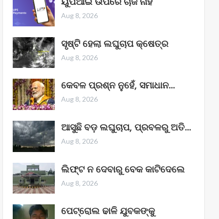
ୟୁପିଆଇ ଉପରେ ଚାର୍ଜ ନାହିଁ
Aug 8, 2026
ସୃଷ୍ଟି ହେଲା ଲଘୁଚାପ କ୍ଷେତ୍ର
Aug 8, 2026
କେବଳ ପ୍ରଶ୍ନ ନୁହେଁ, ସମାଧାନ…
Aug 8, 2026
ଆସୁଛି ବଡ଼ ଲଘୁଚାପ, ପ୍ରବଳରୁ ଅତି…
Aug 8, 2026
ଲିଫ୍ଟ ନ ଦେବାରୁ ବେକ କାଟିଦେଲେ
Aug 8, 2026
ପେଟ୍ରୋଲ ଢାଳି ଯୁବକଙ୍କୁ