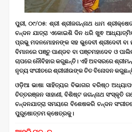
ପୁରୀ, ୦୯/୦୫: ଶ୍ରୀ ଶ୍ରୀଜଗନ୍ନାଥ ଧାମ ଶ୍ରୀକ୍ଷ
ଚନ୍ଦନ ଯାତ୍ରା ଏକୋଇଶି ଦିନ ଧରି ଖୁଵ ଆଧ୍ୟାତ୍
ପ୍ରଭୁ ମଦନମୋହନଙ୍କ ସହ ଭୁଦେବୀ ଶ୍ରୀଦେବୀ ବା ମ
ବିମାନରେ ପଞ୍ଚୁ ପାଣ୍ଡବ ବା ପଞ୍ଚମହାଦେବ ଓ ପାଲି
ଚାପରେ ନୌବିହାର କରୁଛନ୍ତି। ଏହି ଅବସରରେ ଶ୍ରୀମନ
ନୃତ୍ୟ ସଂଗୀତରେ ଶ୍ରୀଜୀଉଙ୍କ ଚିତ ବିନୋଦନ କରୁଛନ୍ତ
ଓଡ଼ିଆ ଭାଷା ସାହିତ୍ୟର ବିଭାଗର ବରିଷ୍ଠ ଅଧ୍ୟାପକ
ଚିତ୍ତରଞ୍ଜନ ସାହାଣୀ, ବିଶିଷ୍ଟ ଜଗନ୍ନାଥ ସଂସ୍କୃତି
ଚନ୍ଦନଯାତ୍ରା ସମୟରେ ବିଶେଷକରି ଚନ୍ଦନ ସଂଗୀତ
ପୁରୁଷୋତ୍ତମ କ୍ଷେତ୍ରକୁ।