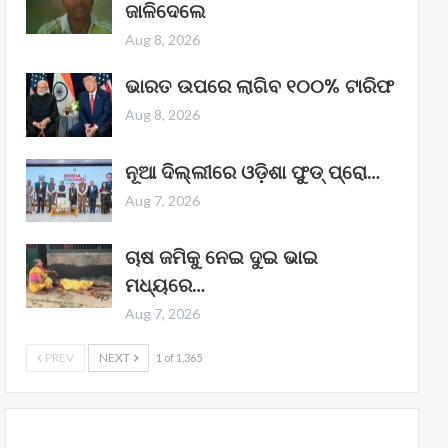
ଜାଳିଦେଲେ
Aug 8, 2026
ଭାରତ ଉପରେ ଲାଗିବ ୧୦୦% ଟାରିଫ
Aug 8, 2026
ନୂଆ ଦିଲ୍ଲୀରେ ଓଡ଼ିଶା ଫୁଡ୍ ପ୍ରୋ…
Aug 7, 2026
ଚାଷ ଜମିକୁ ନେଇ ଦୁଇ ଭାଇ
ମଧ୍ୟରେ…
Aug 7, 2026
PREV
NEXT
1 of 1,365