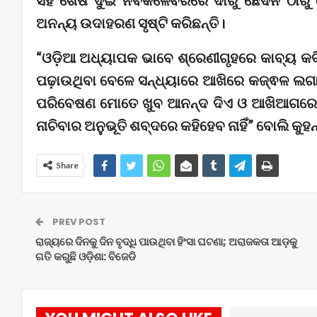
ସହ ଶେଷ ଦୁଇ ନବକଳେବରରେ ଦାରୁ ଛେଦନ ଠାରୁ କୋ
ଅନନ୍ୟ ଉଦାହରଣ ସୃଷ୍ଟି କରିଛନ୍ତି।
“ଓଡ଼ିଆ ଅଧ୍ୟାପକ ଭାବେ ଶ୍ରେଣୀଗୃହରେ କାବ୍ୟ କବିତ
ପଢ଼ାଉଥିବା ବେଳେ ସନ୍ଧ୍ୟାରେ ଆଖିରେ କଜ୍ଵଳ ଲଗାଇ
ପରିବେଷଣ ମୋତେ ଖୁବ ଆନନ୍ଦ ଦିଏ ଓ ଆଖିଆଗରେ ମହ
ନାଚିବାର ଅନୁଭୂତି ଶବ୍ଦରେ କହିହେବ ନାହିଁ” ବୋଲି କୁହନ
Share
PREV POST
ରାଜ୍ୟରେ ଦିନକୁ ଦିନ ବୃଦ୍ଧି ପାଉଥିବା ହିଂସା ଘଟଣା; ଅରାଜକତା ଆଡ଼କୁ
ଗତି କରୁଛି ଓଡ଼ିଶା: ବିଜେଡି