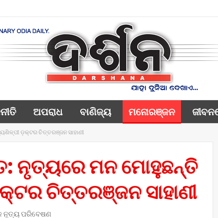
ନୀତି
ଅପରାଧ
ବାଣିଜ୍ୟ
ମନୋରଞ୍ଜନ
ଜୀବନ
ୟଶିଳ୍ପୀ ଡ଼କ୍ଟର ଚିତ୍ତରଞ୍ଜନ ସାହାଣୀ
: ନୃତ୍ୟରେ ମନ ମୋହୁଛନ୍ତି
଼କ୍ଟର ଚିତ୍ତରଞ୍ଜନ ସାହାଣୀ
କ ନୃତ୍ୟ ପରିବେଷଣ