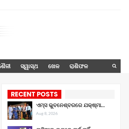
ଶୈଳୀ
ସ୍ୱାସ୍ଥ
ଖେଳ
ରାଶିଫଳ
RECENT POSTS
ଏମ୍ସ ଭୁବନେଶ୍ବରରେ ଯକ୍ଷ୍ମା…
Aug 8, 2026