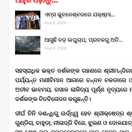
ଆହୁରି ପଢ଼ନ୍ତୁ...
ଏମ୍ସ ଭୁବନେଶ୍ବରରେ ଯକ୍ଷ୍ମା…
Aug 8, 2026
ଆସୁଛି ବଡ଼ ଲଘୁଚାପ, ପ୍ରବଳରୁ ଅତି…
Aug 8, 2026
ସହସ୍ରାଧିକ ଭକ୍ତ ଦର୍ଶକଙ୍କ ଗହଣରେ ଶ୍ରୀମନ୍ଦିରର
ପର୍ଯ୍ୟନ୍ତ ମଣୀବିମାନ ଆଗରେ ଚନ୍ଦନ ଚକଡାରେ ଓ 
ଅତୀବ ଭାବମୟ, ରସାଳ ଲାଳିତ୍ୟ ପୂର୍ଣ୍ଣ ନୃତ୍ୟରେ
ଦର୍ଶକଙ୍କ ଚିତବିନୋଦନ କରୁଛନ୍ତି।
ଦୀର୍ଘ ତିନି ଦଶନ୍ଧିରୁ ଉର୍ଦ୍ଧ୍ୱ ହେବ ଶ୍ରୀକ୍ଷେତ୍ର ଶ
ଗୁଣ୍ଡିଚା, ବାହୁଡା଼, ନୀଳାଦ୍ରି ବିଜେ, ଝୁଲଣ ଓ ଦୋଳ