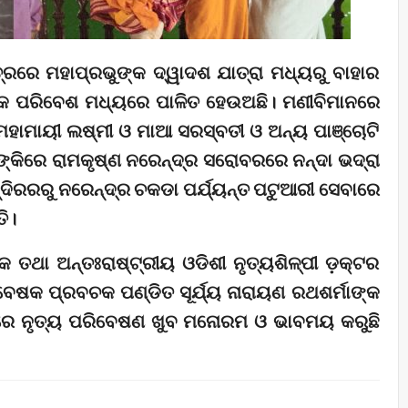
େତ୍ରରେ ମହାପ୍ରଭୁଙ୍କ ଦ୍ୱାଦଶ ଯାତ୍ରା ମଧ୍ୟରୁ ବାହାର
ମିକ ପରିବେଶ ମଧ୍ୟରେ ପାଳିତ ହେଉଅଛି। ମଣୀବିମାନରେ
ହାମାୟୀ ଲଷ୍ମୀ ଓ ମାଆ ସରସ୍ବତୀ ଓ ଅନ୍ୟ ପାଞ୍ଚୋଟି
ଙ୍କିରେ ରାମକୃଷ୍ଣ ନରେନ୍ଦ୍ର ସରୋବରରେ ନନ୍ଦା ଭଦ୍ରା
୍ଦିରରରୁ ନରେନ୍ଦ୍ର ଚକଡା ପର୍ଯ୍ୟନ୍ତ ପଟୁଆରୀ ସେବାରେ
ି।
 ତଥା ଅନ୍ତଃରାଷ୍ଟ୍ରୀୟ ଓଡିଶୀ ନୃତ୍ୟଶିଳ୍ପୀ ଡ଼କ୍ଟର
 ଗବେଷକ ପ୍ରବଚକ ପଣ୍ଡିତ ସୂର୍ଯ୍ୟ ନାରାୟଣ ରଥଶର୍ମାଙ୍କ
ରେ ନୃତ୍ୟ ପରିବେଷଣ ଖୁବ ମନୋରମ ଓ ଭାବମୟ କରୁଛି