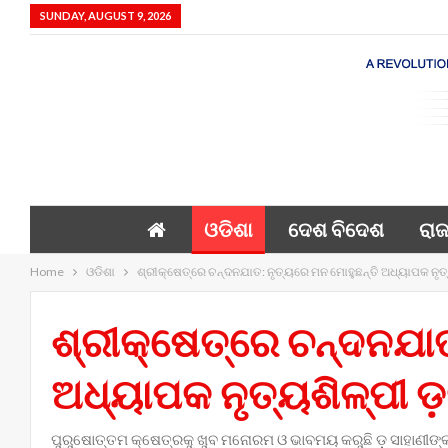
SUNDAY, AUGUST 9, 2026
ଓଡିଶା
ଦେଶ ବିଦେଶ
ରାଜ
Home
ଓଡିଶା
ଶ୍ରୀକ୍ଷେତ୍ରେ ଚନ୍ଦନଯାତ: ନୃତ୍ୟରେ ମନ ମୋହୁଛନ୍ତି ଅଧ୍ୟାପକ ନୃତ୍
ଶ୍ରୀକ୍ଷେତ୍ରେ ଚନ୍ଦନଯାତ
ଅଧ୍ୟାପକ ନୃତ୍ୟଶିଳ୍ପୀ ଡ
ପୁରୁଷୋତ୍ତମ କ୍ଷେତ୍ରକୁ ଖୁବ ମନୋରମ ଓ ଭାବମୟ କରୁଛି ଡ଼ ସାହାଣୀଙ୍