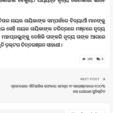
ଇଲି ବୈକୁଣ୍ଠ ପର୍ଯ୍ୟନ୍ତ ନୃତ୍ୟ ସେବାକାରୀ ଭାବେ
ାର ନାୟକ ନାୟିକାଙ୍କ ସମ୍ପର୍କରେ ବିଦ୍ୟାର୍ଥୀ ମାନଙ୍କୁ
 ସେହି ନାୟକ ନାୟିକାଙ୍କ ଚରିତ୍ରରେ ମଞ୍ଚରେ ନୃତ୍ୟ
ାପ୍ରଭୁଙ୍କୁ ଦେଖିକି ତାଙ୍କରି ନୃତ୍ୟ ତାଙ୍କ ଆଗରେ
୍ତି ଡ଼କ୍ଟର ଚିତ୍ତରଞ୍ଜନ ସାହାଣୀ।
169
0
NEXT POST
ଓ୍ବାଟକୋର ଐତିହାସିକ ସଫଳତା: ସମସ୍ତ ୨୯ ସହରାଞ୍ଚଳରେ ୧୦୦%
ଜଳ ଯୋଗାଣ ସୁନିଶ୍ଚିତ