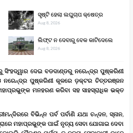
ସୃଷ୍ଟି ହେଲା ଲଘୁଚାପ କ୍ଷେତ୍ର
Aug 8, 2026
ଲିଫ୍ଟ ନ ଦେବାରୁ ବେକ କାଟିଦେଲେ
Aug 8, 2026
ୁ ସିଂହଦ୍ୱାର ଦେଇ ବଡଦାଣ୍ଡରୁ ନରେନ୍ଦ୍ର ପୁଷ୍କରିଣୀ
ନରେନ୍ଦ୍ର ପୁଷ୍କରିଣୀ କୂଳରେ ଡ଼କ୍ଟର ଚିତ୍ତରଞ୍ଜନ
 ମହାପ୍ରଭୁଙ୍କ ମନହରଣ କରିବା ସହ ସାହସ୍ରାଧିକ ଭକ୍ତ
୍ରୀମନ୍ଦିରରେ ବିଭିନ୍ନ ପର୍ବ ପର୍ବାଣି ଯଥା ଚନ୍ଦନ, ସ୍ନାନ,
ଯାତ୍ରାରେ ମହାପ୍ରଭୁଙ୍କ ପାଇଁ ନୃତ୍ୟ ସେବା ଯୋଗାଇ ଦେବା