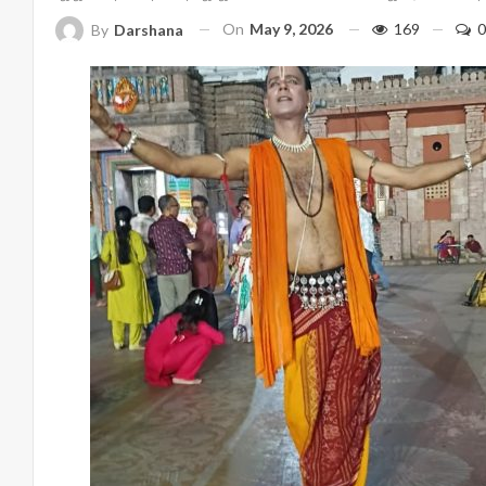
On
May 9, 2026
169
0
By
Darshana