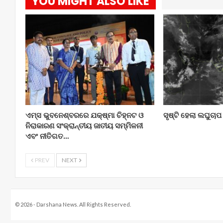
YOU MIGHT ALSO LIKE
ଏମ୍ସ ଭୁବନେଶ୍ବରରେ ଯକ୍ଷ୍ମା ଚିହ୍ନଟ ଓ
ସୃଷ୍ଟି ହେଲା ଲଘୁଚାପ
ନିରାକାରଣ ସଂକ୍ରାନ୍ତୀୟ ଜାତୀୟ ସମ୍ମିଳନୀ
ଏବଂ ନୀତିଗତ…
PREV
NEXT
© 2026 - Darshana News. All Rights Reserved.