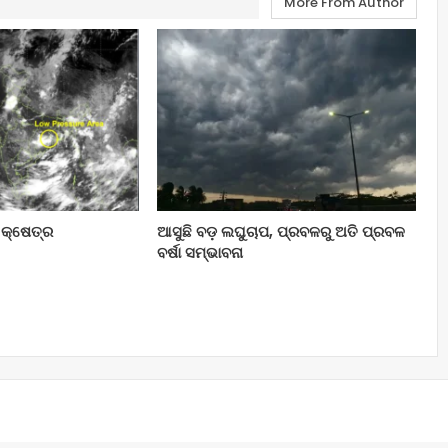
More From Author
 କ୍ଷେତ୍ର
ଆସୁଛି ବଡ଼ ଲଘୁଚାପ, ପ୍ରବଳରୁ ଅତି ପ୍ରବଳ
ବର୍ଷା ସମ୍ଭାବନା