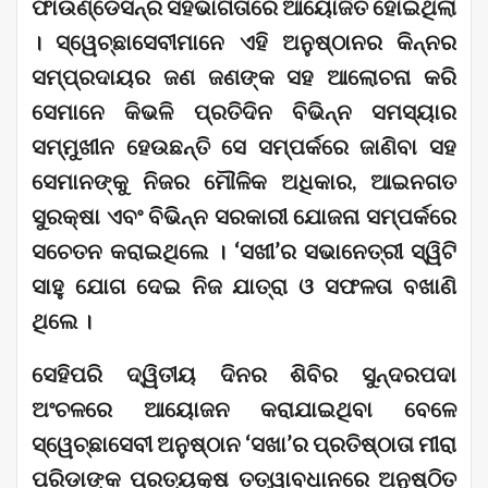
ଫାଉଣ୍ଡେସନ୍‌ର ସହଭାଗିତାରେ ଆୟୋଜିତ ହୋଇଥିଲା
। ସ୍ୱେଚ୍ଛାସେବୀମାନେ ଏହି ଅନୁଷ୍ଠାନର କିନ୍ନର
ସମ୍ପ୍ରଦାୟର ଜଣ ଜଣଙ୍କ ସହ ଆଲୋଚନା କରି
ସେମାନେ କିଭଳି ପ୍ରତିଦିନ ବିଭିନ୍ନ ସମସ୍ୟାର
ସମ୍ମୁଖୀନ ହେଉଛନ୍ତି ସେ ସମ୍ପର୍କରେ ଜାଣିବା ସହ
ସେମାନଙ୍କୁ ନିଜର ମୌଳିକ ଅଧିକାର, ଆଇନଗତ
ସୁରକ୍ଷା ଏବଂ ବିଭିନ୍ନ ସରକାରୀ ଯୋଜନା ସମ୍ପର୍କରେ
ସଚେତନ କରାଇଥିଲେ । ‘ସଖୀ’ର ସଭାନେତ୍ରୀ ସ୍ୱିଟି
ସାହୁ ଯୋଗ ଦେଇ ନିଜ ଯାତ୍ରା ଓ ସଫଳତା ବଖାଣି
ଥିଲେ ।
ସେହିପରି ଦ୍ୱିତୀୟ ଦିନର ଶିବିର ସୁନ୍ଦରପଦା
ଅଂଚଳରେ ଆୟୋଜନ କରାଯାଇଥିବା ବେଳେ
ସ୍ୱେଚ୍ଛାସେବୀ ଅନୁଷ୍ଠାନ ‘ସଖା’ର ପ୍ରତିଷ୍ଠାତା ମୀରା
ପରିଡ଼ାଙ୍କ ପ୍ରତ୍ୟକ୍ଷ ତତ୍ୱାବଧାନରେ ଅନୁଷ୍ଠିତ