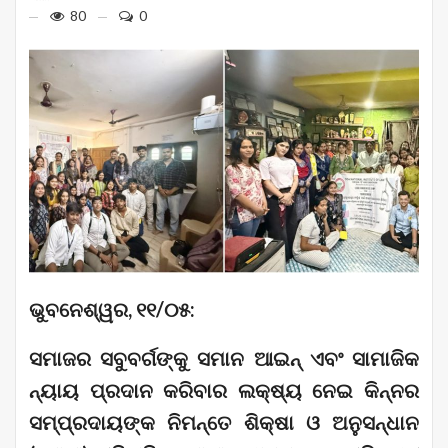
80
0
ଭୁବନେଶ୍ୱର, ୧୧/୦୫:
ସମାଜର ସବୁବର୍ଗଙ୍କୁ ସମାନ ଆଇନ୍ ଏବଂ ସାମାଜିକ
ନ୍ୟାୟ ପ୍ରଦାନ କରିବାର ଲକ୍ଷ୍ୟ ନେଇ କିନ୍ନର
ସମ୍ପ୍ରଦାୟଙ୍କ ନିମନ୍ତେ ଶିକ୍ଷା ଓ ଅନୁସନ୍ଧାନ