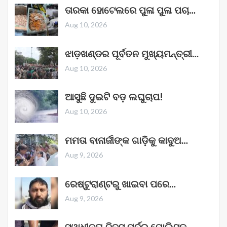
ତାରକା ହୋଟେଲରେ ପୁଳା ପୁଳା ପଚା…
Aug 10, 2026
ଝାଡ଼ଖଣ୍ଡର ପୂର୍ବତନ ମୁଖ୍ୟମନ୍ତ୍ରୀ…
Aug 10, 2026
ଆସୁଛି ଦୁଇଟି ବଡ଼ ଲଘୁଚାପ!
Aug 10, 2026
ମମତା ବାନାର୍ଜୀଙ୍କ ଗାଡ଼ିକୁ କାଦୁଅ…
Aug 9, 2026
ରେଷ୍ଟୁରାଣ୍ଟରୁ ଖାଇବା ପରେ…
Aug 9, 2026