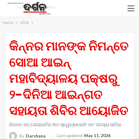
Home
ଓଡିଶା
କିନ୍ନର ମାନଙ୍କ ନିମନ୍ତେ
ସୋଆ ଆଇନ୍
ମହାବିଦ୍ୟାଳୟ ପକ୍ଷରୁ
୨-ଦିନିଆ ଆଇନ୍‌ଗତ
ସହାୟତା ଶିବିର ଆୟୋଜିତ
ଲିଗାଲ ଏଡ୍ ସୋସାଇଟିର ୩୦ ସ୍ୱେଚ୍ଛାସେବୀ ଏବଂ ସଦସ୍ୟ ସାମିଲ
Last updated
May 11, 2026
By
Darshana