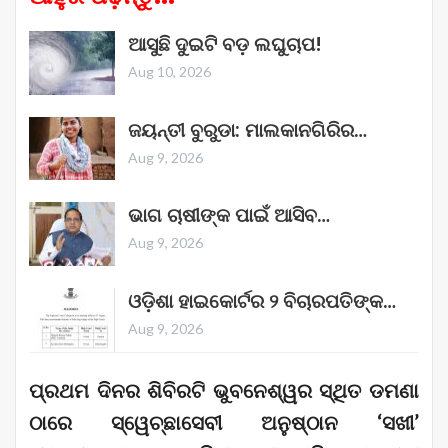
ଆସୁଛି ଦୁଇଟି ବଡ଼ ଲଘୁଚାପ!
Aug 10, 2026
ଜୟନ୍ତୀ ବୁରୁଡା: ମାଲକାନଗିରିର…
Aug 9, 2026
ଭାଗ ଚାଷୀଙ୍କ ପାଇଁ ଆସିବ…
Aug 9, 2026
ଓଡ଼ିଶା ହାଇକୋର୍ଟର ୨ ବିଚାରପତିଙ୍କ…
Aug 9, 2026
ପ୍ରଥମ ଦିନର ଶିବିରଟି ଭୁବନେଶ୍ୱର ସ୍ଥିତ ଡମଣା
ଠାରେ ସ୍ୱେଚ୍ଛାସେବୀ ଅନୁଷ୍ଠାନ ‘ସଖୀ’