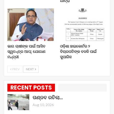
ଯାତ୍ରା
ଭାଗ ଚାଷୀଙ୍କ ପାଇଁ ଆସିବ
ଓଡ଼ିଶା ହାଇକୋର୍ଟର ୨
ସ୍ୱତନ୍ତ୍ର ଆପ୍: ଯୋଗାଣ
ବିଚାରପତିଙ୍କ ବଦଳି ପାଇଁ
ମନ୍ତ୍ରୀ
ସୁପାରିସ
PREV
NEXT
RECENT POSTS
ତାଣ୍ଡବ ରଚିଲା…
Aug 10, 2026