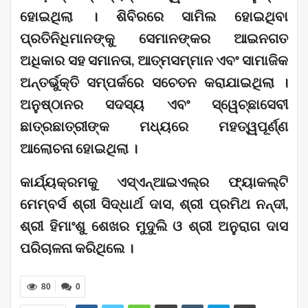
ହୋଇଥିଲା । ଶିବିରରେ ସାମିଲ ହୋଇଥିବା
ପ୍ରତିନିଧିମାନଙ୍କୁ ସେମାନଙ୍କର ଆଇନଗତ
ଅଧିକାର ସହ ସମାନତା, ଆତ୍ମସମ୍ମାନ ଏବଂ ସାମାଜିକ
ଅନ୍ତର୍ଭୁକ୍ତି ସମ୍ପର୍କରେ ସଚେତନ କରାଯାଇଥିଲା ।
ଅନୁଷ୍ଠାନର ସଦସ୍ୟ ଏବଂ ସ୍ୱେଚ୍ଛାସେବୀ
ଛାତ୍ରଛାତ୍ରୀଙ୍କ ମଧ୍ୟରେ ମହତ୍ୱପୂର୍ଣ୍ଣ
ଆଲୋଚନା ହୋଇଥିଲା ।
କାର୍ଯ୍ୟକ୍ରମକୁ ଏସ୍‌ଏନ୍‌ଆଇଏଲ୍‌ର ଫ୍ୟାକଲ୍ଟି
ମେମ୍ବର୍ସ ଶ୍ରୀ ସିଦ୍ଧାର୍ଥ ଦାସ, ଶ୍ରୀ ପ୍ରମିଥ ନନ୍ଦୀ,
ଶ୍ରୀ ହିମାଂଶୁ ଶେଖର ମୁଦୁଲି ଓ ଶ୍ରୀ ଅନୁରାଗ ଦାସ
ପରିଚାଳନା କରିଥିଲେ ।
80
0