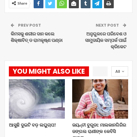
Share
PREV POST
NEXT POST
କିମସକୁ ଶରୀର ଦାନ କଲେ
ଅନୁଗୁଳରେ ପରିବେଶ ଓ
ଶିକ୍ଷାବିତ୍ ଡ ରାମକୃଷ୍ଣ ପଣ୍ଡା
ସାମୁଦାୟିକ ସମ୍ପର୍କ ପାଇଁ
କ୍ରିକେଟ
YOU MIGHT ALSO LIKE
All
ଆସୁଛି ଦୁଇଟି ବଡ଼ ଲଘୁଚାପ!
ଜୟନ୍ତୀ ବୁରୁଡା: ମାଲକାନଗିରିର
ଜଙ୍ଗଲ ରାଣୀଙ୍କ କେବିସି