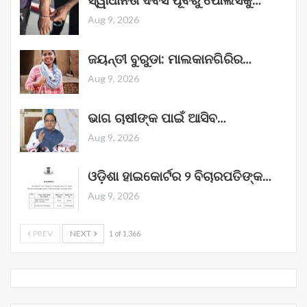
ସ୍ୱାଧୀନତା ଦିବସ ପୂର୍ବରୁ ପୋଲିସକୁ…
Aug 9, 2026
ଜୟନ୍ତୀ ବୁରୁଡା: ମାଲକାନଗିରିର…
Aug 9, 2026
ଭାଗ ଚାଷୀଙ୍କ ପାଇଁ ଆସିବ…
Aug 9, 2026
ଓଡ଼ିଶା ହାଇକୋର୍ଟର ୨ ବିଚାରପତିଙ୍କ…
Aug 9, 2026
PREV
NEXT
1 of 1,366