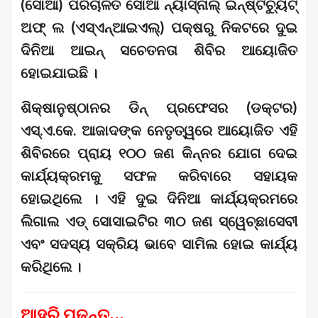
(ସୋଆ) ପରିଚାଳିତ ସୋଆ ନ୍ୟାସ୍‌ନାଲ୍ ଇନ୍‌ଷ୍ଟିଚ୍ୟୁଟ୍
ଅଫ୍ ଲ (ଏସ୍‌ଏନ୍‌ଆଇଏଲ୍‌) ପକ୍ଷରୁ ନିକଟରେ ଦୁଇ
ଦିନିଆ ଆଇନ୍ ସଚେତନତା ଶିବିର ଆୟୋଜିତ
ହୋଇଯାଇଛି ।
ଶିକ୍ଷାନୁଷ୍ଠାନର ଡିନ୍ ପ୍ରଫେସର (ଡକ୍ଟର)
ଏସ୍‌.ଏ.କେ. ଆଜାଦଙ୍କ ନେତୃତ୍ୱରେ ଆୟୋଜିତ ଏହି
ଶିବିରରେ ପ୍ରାୟ ୧୦୦ ଜଣ କିନ୍ନର ଯୋଗ ଦେଇ
କାର୍ଯ୍ୟକ୍ରମକୁ ସଫଳ କରିବାରେ ସହାୟକ
ହୋଇଥିଲେ । ଏହି ଦୁଇ ଦିନିଆ କାର୍ଯ୍ୟକ୍ରମରେ
ଲିଗାଲ ଏଡ୍ ସୋସାଇଟିର ୩୦ ଜଣ ସ୍ୱେଚ୍ଛାସେବୀ
ଏବଂ ସଦସ୍ୟ ସକ୍ରିୟ ଭାବେ ସାମିଲ ହୋଇ କାର୍ଯ୍ୟ
କରିଥିଲେ ।
ଆହୁରି ପଢ଼ନ୍ତୁ...