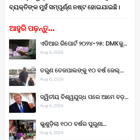
ବ୍ୟକ୍ତିଙ୍କ ମୁହଁ ସମ୍ପୂର୍ଣ୍ଣ ନଷ୍ଟ ହୋଇଯାଇଛି।
ଆହୁରି ପଢ଼ନ୍ତୁ...
ଏଡିଆର ରିପୋର୍ଟ ୨୦୨୪-୨୫: DMKକୁ…
Aug 6, 2026
ତରୁଣ ତେଜପାଲଙ୍କୁ ୧୦ ବର୍ଷ ଜେଲ୍‌…
Aug 6, 2026
ଦ୍ୱିତୀୟ ବିଶ୍ୱଯୁଦ୍ଧ ପରେ ଆମେ ବଡ଼…
Aug 6, 2026
ଭୁଶୁଡ଼ିଲା ୧୦୦ ବର୍ଷର ପୁରୁଣା…
Aug 6, 2026