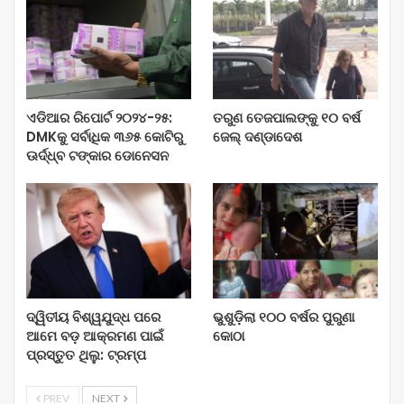
ଏଡିଆର ରିପୋର୍ଟ ୨୦୨୪-୨୫:
ତରୁଣ ତେଜପାଲଙ୍କୁ ୧୦ ବର୍ଷ
DMKକୁ ସର୍ବାଧିକ ୩୬୫ କୋଟିରୁ
ଜେଲ୍‌ ଦଣ୍ଡାଦେଶ
ଊର୍ଦ୍ଧ୍ବ ଟଙ୍କାର ଡୋନେସନ
ଦ୍ୱିତୀୟ ବିଶ୍ୱଯୁଦ୍ଧ ପରେ
ଭୁଶୁଡ଼ିଲା ୧୦୦ ବର୍ଷର ପୁରୁଣା
ଆମେ ବଡ଼ ଆକ୍ରମଣ ପାଇଁ
କୋଠା
ପ୍ରସ୍ତୁତ ଥିଲୁ: ଟ୍ରମ୍ପ
PREV
NEXT