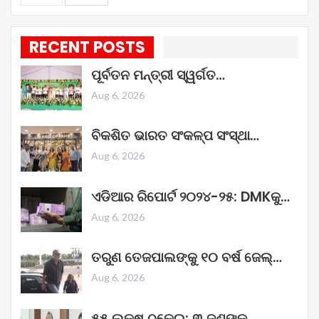
RECENT POSTS
ପୂର୍ବତନ ମନ୍ତ୍ରୀ ସ୍ୱର୍ଗତ…
Aug 6, 2026
ବିକଶିତ ଭାରତ ସଂକଳ୍ପ ସଂସ୍ଥା…
Aug 6, 2026
ଏଡିଆର ରିପୋର୍ଟ ୨୦୨୪-୨୫: DMKକୁ…
Aug 6, 2026
ତରୁଣ ତେଜପାଲଙ୍କୁ ୧୦ ବର୍ଷ ଜେଲ୍‌…
Aug 6, 2026
୫୫ ଲକ୍ଷ ଠକେଇ; ୩ ଜଣଙ୍କୁ…