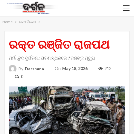
Home
ଦେଶ ବିଦେଶ
ରକ୍ତ ରଞ୍ଜିତ ରାଜପଥ
ମର୍ମନ୍ତୁଦ ଦୁର୍ଘଟଣା: ଘଟଣାସ୍ଥଳରେ ୯ ଜଣଙ୍କ ମୃତ୍ୟୁ
On
May 18, 2026
212
By
Darshana
0