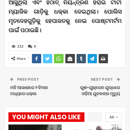
ଆସୁଥିଲା ଏବଂ ହଠାତ୍ ନିୟନ୍ତ୍ରଣ ହରାଇ ଟାଟା
ମ୍ୟାଜିକ ଗାଡ଼ିକୁ ଧକ୍କା ଦେଇଥିଲା। ପୋଲିସ
ମୃତଦେହଗୁଡ଼ିକୁ ହେପାଜତକୁ ନେଇ ପୋଷ୍ଟମର୍ଟମ
ପାଇଁ ପଠାଇଛି।
212
0
Share
PREV POST
NEXT POST
ମଝି ଆକାଶରେ ୨ ବିମାନ
ରୁଷ-ୟୁକ୍ରେନ ଯୁଦ୍ଧରେ
ମଧ୍ୟରେ ଧକ୍କା
ଓଡ଼ିଆ ଯୁବକଙ୍କ ମୃତ୍ୟୁ
YOU MIGHT ALSO LIKE
All