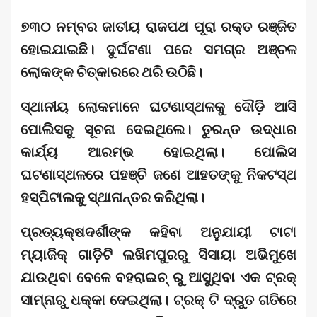
୭୩୦ ନମ୍ବର ଜାତୀୟ ରାଜପଥ ପୂରା ରକ୍ତ ରଞ୍ଜିତ
ହୋଇଯାଇଛି। ଦୁର୍ଘଟଣା ପରେ ସମଗ୍ର ଅଞ୍ଚଳ
ଲୋକଙ୍କ ଚିତ୍କାରରେ ଥରି ଉଠିଛି।
ସ୍ଥାନୀୟ ଲୋକମାନେ ଘଟଣାସ୍ଥଳକୁ ଦୌଡ଼ି ଆସି
ପୋଲିସକୁ ସୂଚନା ଦେଇଥିଲେ। ତୁରନ୍ତ ଉଦ୍ଧାର
କାର୍ଯ୍ୟ ଆରମ୍ଭ ହୋଇଥିଲା। ପୋଲିସ
ଘଟଣାସ୍ଥଳରେ ପହଞ୍ଚି ଜଣେ ଆହତଙ୍କୁ ନିକଟସ୍ଥ
ହସ୍ପିଟାଲକୁ ସ୍ଥାନାନ୍ତର କରିଥିଲା।
ପ୍ରତ୍ୟକ୍ଷଦର୍ଶୀଙ୍କ କହିବା ଅନୁଯାୟୀ ଟାଟା
ମ୍ୟାଜିକ୍ ଗାଡ଼ିଟି ଲଖିମପୁରରୁ ସିସାୟା ଅଭିମୁଖେ
ଯାଉଥିବା ବେଳେ ବହରାଇଚ୍ ରୁ ଆସୁଥିବା ଏକ ଟ୍ରକ୍
ସାମ୍ନାରୁ ଧକ୍କା ଦେଇଥିଲା। ଟ୍ରକ୍ ଟି ଦ୍ରୁତ ଗତିରେ