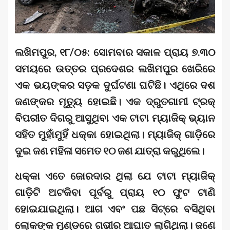
ଲଖିମପୁର, ୧୮/୦୫: ସୋମବାର ସକାଳ ପ୍ରାୟ ୭.୩୦
ସମୟରେ ଉତ୍ତର ପ୍ରଦେଶର ଲଖିମପୁର ଖେରିରେ
ଏକ ଭୟଙ୍କର ସଡ଼କ ଦୁର୍ଘଟଣା ଘଟିଛି। ଏଥିରେ ଦଶ
ଜଣଙ୍କର ମୃତ୍ୟୁ ହୋଇଛି। ଏକ ଦ୍ରୁତଗାମୀ ଟ୍ରକ୍
ବିପରୀତ ଦିଗରୁ ଆସୁଥିବା ଏକ ଟାଟା ମ୍ୟାଜିକ୍ ଭ୍ୟାନ
ସହିତ ମୁହାଁମୁହିଁ ଧକ୍କା ହୋଇଥିଲା। ମ୍ୟାଜିକ୍ ଗାଡ଼ିରେ
ଦୁଇ ଜଣ ମହିଳା ସମେତ ୧୦ ଜଣ ଯାତ୍ରା କରୁଥିଲେ।
ଧକ୍କା ଏତେ ଜୋରଦାର ଥିଲା ଯେ ଟାଟା ମ୍ୟାଜିକ୍
ଗାଡ଼ିଟି ଅଟକିବା ପୂର୍ବରୁ ପ୍ରାୟ ୧୦ ଫୁଟ ଟାଣି
ହୋଇଯାଇଥିଲା। ଆଗ ଏବଂ ପଛ ସିଟ୍‌ରେ ବସିଥିବା
ଲୋକଙ୍କ ମୁଣ୍ଡରେ ଗଭୀର ଆଘାତ ଲାଗିଥିଲା। ଜଣେ