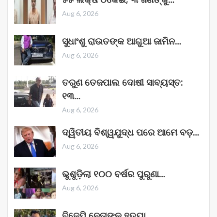
Aug 6, 2026
ସୁଧାଂଶୁ ରାଉତଙ୍କ ଆଗୁଆ ଜାମିନ…
Aug 6, 2026
ତରୁଣ ତେଜପାଲ ଦୋଷୀ ସାବ୍ୟସ୍ତ:
୧୩…
Aug 6, 2026
ଦ୍ୱିତୀୟ ବିଶ୍ୱଯୁଦ୍ଧ ପରେ ଆମେ ବଡ଼…
Aug 6, 2026
ଭୁଶୁଡ଼ିଲା ୧୦୦ ବର୍ଷର ପୁରୁଣା…
Aug 6, 2026
ବିଜେପି ନେତାଙ୍କୁ ହତ୍ୟା