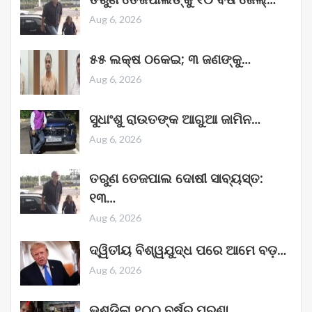
Aug 6, 2026
୫୫ ଲକ୍ଷ ଠକେଇ; ୩ ଜଣଙ୍କୁ…
Aug 6, 2026
ସୁଧାଂଶୁ ରାଉତଙ୍କ ଆଗୁଆ ଜାମିନ…
Aug 6, 2026
ତରୁଣ ତେଜପାଲ ଦୋଷୀ ସାବ୍ୟସ୍ତ:
୧୩…
Aug 6, 2026
ଦ୍ୱିତୀୟ ବିଶ୍ୱଯୁଦ୍ଧ ପରେ ଆମେ ବଡ଼…
Aug 6, 2026
ଭୁଶୁଡ଼ିଲା ୧୦୦ ବର୍ଷର ପୁରୁଣା…