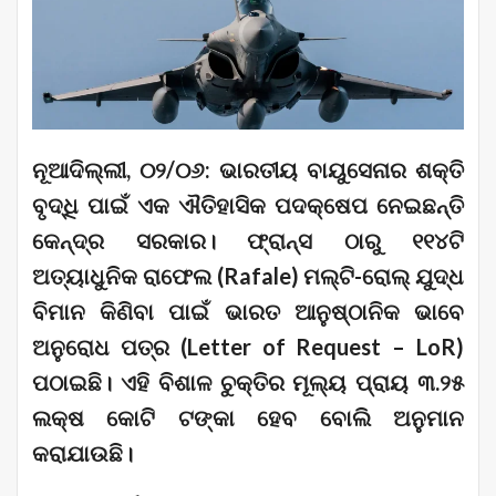
ନୂଆଦିଲ୍ଲୀ, ୦୨/୦୬: ଭାରତୀୟ ବାୟୁସେନାର ଶକ୍ତି
ବୃଦ୍ଧି ପାଇଁ ଏକ ଐତିହାସିକ ପଦକ୍ଷେପ ନେଇଛନ୍ତି
କେନ୍ଦ୍ର ସରକାର। ଫ୍ରାନ୍ସ ଠାରୁ ୧୧୪ଟି
ଅତ୍ୟାଧୁନିକ ରାଫେଲ (Rafale) ମଲ୍ଟି-ରୋଲ୍ ଯୁଦ୍ଧ
ବିମାନ କିଣିବା ପାଇଁ ଭାରତ ଆନୁଷ୍ଠାନିକ ଭାବେ
ଅନୁରୋଧ ପତ୍ର (Letter of Request – LoR)
ପଠାଇଛି। ଏହି ବିଶାଳ ଚୁକ୍ତିର ମୂଲ୍ୟ ପ୍ରାୟ ୩.୨୫
ଲକ୍ଷ କୋଟି ଟଙ୍କା ହେବ ବୋଲି ଅନୁମାନ
କରାଯାଉଛି।