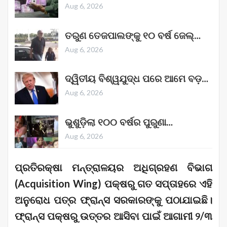
Aug 6, 2026
ତରୁଣ ତେଜପାଲଙ୍କୁ ୧୦ ବର୍ଷ ଜେଲ୍‌…
Aug 6, 2026
ଦ୍ୱିତୀୟ ବିଶ୍ୱଯୁଦ୍ଧ ପରେ ଆମେ ବଡ଼…
Aug 6, 2026
ଭୁଶୁଡ଼ିଲା ୧୦୦ ବର୍ଷର ପୁରୁଣା…
Aug 6, 2026
ପ୍ରତିରକ୍ଷା ମନ୍ତ୍ରାଳୟର ଅଧିଗ୍ରହଣ ବିଭାଗ
(Acquisition Wing) ପକ୍ଷରୁ ଗତ ସପ୍ତାହରେ ଏହି
ଅନୁରୋଧ ପତ୍ର ଫ୍ରାନ୍ସ ସରକାରଙ୍କୁ ପଠାଯାଇଛି।
ଫ୍ରାନ୍ସ ପକ୍ଷରୁ ଉତ୍ତର ଆସିବା ପାଇଁ ଆଗାମୀ ୨/୩