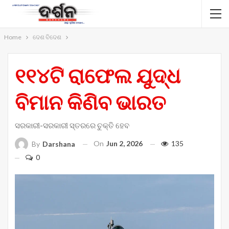
Home
ଦେଶ ବିଦେଶ
୧୧୪ଟି ରାଫେଲ ଯୁଦ୍ଧ
ବିମାନ କିଣିବ ଭାରତ
ସରକାରୀ-ସରକାରୀ ସ୍ତରରେ ଚୁକ୍ତି ହେବ
On
Jun 2, 2026
135
By
Darshana
0