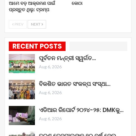
ଆମେ ବଡ଼ ଆକ୍ରମଣ ପାଇଁ
କୋଠା
ପ୍ରସ୍ତୁତ ଥିଲୁ: ଟ୍ରମ୍ପ
PREV
NEXT
RECENT POSTS
ପୂର୍ବତନ ମନ୍ତ୍ରୀ ସ୍ୱର୍ଗତ…
Aug 6, 2026
ବିକଶିତ ଭାରତ ସଂକଳ୍ପ ସଂସ୍ଥା…
Aug 6, 2026
ଏଡିଆର ରିପୋର୍ଟ ୨୦୨୪-୨୫: DMKକୁ…
Aug 6, 2026
ତରୁଣ ତେଜପାଲଙ୍କୁ ୧୦ ବର୍ଷ ଜେଲ୍‌…