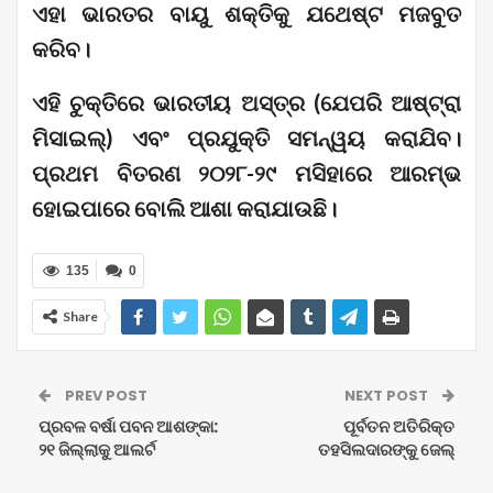
ଏହା ଭାରତର ବାୟୁ ଶକ୍ତିକୁ ଯଥେଷ୍ଟ ମଜବୁତ
କରିବ।
ଏହି ଚୁକ୍ତିରେ ଭାରତୀୟ ଅସ୍ତ୍ର (ଯେପରି ଆଷ୍ଟ୍ରା
ମିସାଇଲ୍) ଏବଂ ପ୍ରଯୁକ୍ତି ସମନ୍ୱୟ କରାଯିବ।
ପ୍ରଥମ ବିତରଣ ୨୦୨୮-୨୯ ମସିହାରେ ଆରମ୍ଭ
ହୋଇପାରେ ବୋଲି ଆଶା କରାଯାଉଛି।
135
0
Share
PREV POST
NEXT POST
ପ୍ରବଳ ବର୍ଷା ପବନ ଆଶଙ୍କା:
ପୂର୍ବତନ ଅତିରିକ୍ତ
୨୧ ଜିଲ୍ଲାକୁ ଆଲର୍ଟ
ତହସିଲଦାରଙ୍କୁ ଜେଲ୍