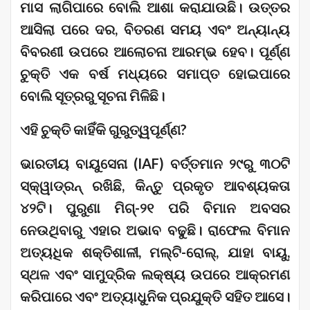
ମାସ ଲାଗିପାରେ ବୋଲି ଆଶା କରାଯାଉଛି। ଉତ୍ତର
ଆସିଲା ପରେ ଦର, ବିତରଣ ସମୟ ଏବଂ ଅନ୍ୟାନ୍ୟ
ବିବରଣୀ ଉପରେ ଆଲୋଚନା ଆରମ୍ଭ ହେବ। ପୂର୍ଣ୍ଣ
ଚୁକ୍ତି ଏକ ବର୍ଷ ମଧ୍ୟରେ ସମାପ୍ତ ହୋଇପାରେ
ବୋଲି ସୂତ୍ରରୁ ସୂଚନା ମିଳିଛି।
ଏହି ଚୁକ୍ତି କାହିଁକି ଗୁରୁତ୍ୱପୂର୍ଣ୍ଣ?
ଭାରତୀୟ ବାୟୁସେନା (IAF) ବର୍ତ୍ତମାନ ୨୯ରୁ ୩୦ଟି
ସ୍କ୍ୱାଡ୍ରନ୍ ରଖିଛି, କିନ୍ତୁ ପ୍ରକୃତ ଆବଶ୍ୟକତା
୪୨ଟି। ପୁରୁଣା ମିଗ୍-୨୧ ପରି ବିମାନ ଅବସର
ନେଉଥିବାରୁ ଏହାର ଅଭାବ ବଢୁଛି। ରାଫେଲ ବିମାନ
ଅତ୍ୟଧିକ ଶକ୍ତିଶାଳୀ, ମଲ୍ଟି-ରୋଲ୍, ଯାହା ବାୟୁ,
ସ୍ଥଳ ଏବଂ ସାମୁଦ୍ରିକ ଲକ୍ଷ୍ୟ ଉପରେ ଆକ୍ରମଣ
କରିପାରେ ଏବଂ ଅତ୍ୟାଧୁନିକ ପ୍ରଯୁକ୍ତି ସହିତ ଆସେ।