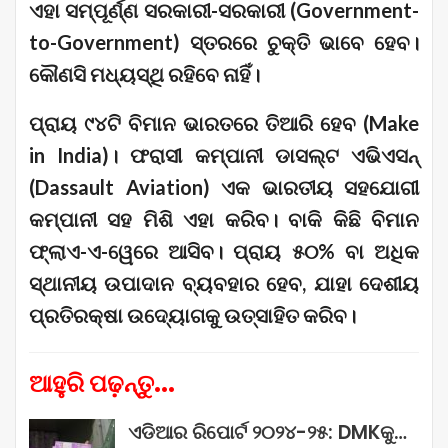
ଏହା ସମ୍ପୂର୍ଣ୍ଣ ସରକାରୀ-ସରକାରୀ (Government-
to-Government) ସ୍ତରରେ ଚୁକ୍ତି ଭାବେ ହେବ।
କୌଣସି ମଧ୍ୟସ୍ଥି ରହିବେ ନାହିଁ।
ପ୍ରାୟ ୯୪ଟି ବିମାନ ଭାରତରେ ତିଆରି ହେବ (Make
in India)। ଫରାସୀ କମ୍ପାନୀ ଡାସଲ୍ଟ ଏଭିଏସନ୍
(Dassault Aviation) ଏକ ଭାରତୀୟ ସହଯୋଗୀ
କମ୍ପାନୀ ସହ ମିଶି ଏହା କରିବ। ବାକି କିଛି ବିମାନ
ଫ୍ଲାଏ-ଏ-ୱେରେ ଆସିବ। ପ୍ରାୟ ୫୦% ବା ଅଧିକ
ସ୍ଥାନୀୟ ଉପାଦାନ ବ୍ୟବହାର ହେବ, ଯାହା ଦେଶୀୟ
ପ୍ରତିରକ୍ଷା ଉଦ୍ୟୋଗକୁ ଉତ୍ସାହିତ କରିବ।
ଆହୁରି ପଢ଼ନ୍ତୁ...
ଏଡିଆର ରିପୋର୍ଟ ୨୦୨୪-୨୫: DMKକୁ…