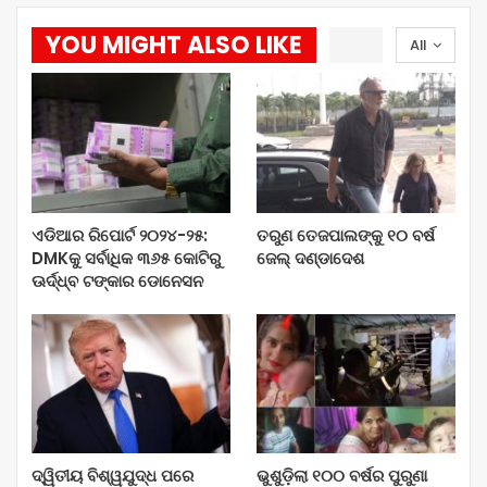
YOU MIGHT ALSO LIKE
All
ଏଡିଆର ରିପୋର୍ଟ ୨୦୨୪-୨୫:
ତରୁଣ ତେଜପାଲଙ୍କୁ ୧୦ ବର୍ଷ
DMKକୁ ସର୍ବାଧିକ ୩୬୫ କୋଟିରୁ
ଜେଲ୍‌ ଦଣ୍ଡାଦେଶ
ଊର୍ଦ୍ଧ୍ବ ଟଙ୍କାର ଡୋନେସନ
ଦ୍ୱିତୀୟ ବିଶ୍ୱଯୁଦ୍ଧ ପରେ
ଭୁଶୁଡ଼ିଲା ୧୦୦ ବର୍ଷର ପୁରୁଣା