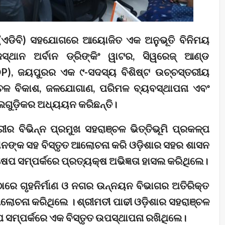
(ଏଡିବି) ସହଯୋଗରେ ଆୟୋଜିତ ଏକ ଅନୁଭୂତି ବିନିମୟ
ଜସ୍ଥାନ ଅର୍ବାନ ଡ୍ରିଙ୍କିଂ ୱାଟର, ସିୱରେଜ୍ ଆଣ୍ଡ
IDP), ଜୟପୁରର ଏକ ୯-ସଦସ୍ୟ ବିଶିଷ୍ଟ ଉଚ୍ଚସ୍ତରୀୟ
ଞ୍ଚଳ ବିକାଶ, ଜଳଯୋଗାଣ, ପରିମଳ ବ୍ୟବସ୍ଥାପନା ଏବଂ
ଗୁଡ଼ିକର ଅଧ୍ୟୟନ କରିଛନ୍ତି।
ର ବିଭିନ୍ନ ପ୍ରମୁଖ ସହରାଞ୍ଚଳ ଭିତ୍ତିଭୂମି ପ୍ରକଳ୍ପ
ମାନଙ୍କ ସହ ବିସ୍ତୃତ ଆଲୋଚନା କରି ଓଡ଼ିଶାର ସହର ଶାସନ
େପ ସମ୍ପର୍କରେ ପ୍ରତ୍ୟକ୍ଷ ଅଭିଜ୍ଞତା ହାସଲ କରିଥିଲେ।
ାରେ ଗୃହନିର୍ମାଣ ଓ ନଗର ଉନ୍ନୟନ ବିଭାଗର ଅତିରିକ୍ତ
ଲୋଚନା କରିଥିଲେ । ଶ୍ରୀମତୀ ପାଢୀ ଓଡ଼ିଶାର ସହରାଞ୍ଚଳ
ପ ସମ୍ପର୍କରେ ଏକ ବିସ୍ତୃତ ଉପସ୍ଥାପନା ରଖିଥିଲେ।