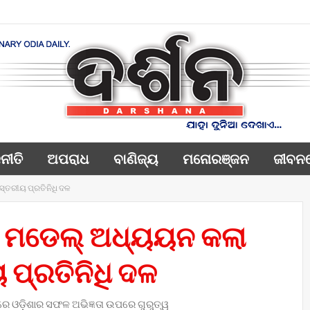
ନୀତି
ଅପରାଧ
ବାଣିଜ୍ୟ
ମନୋରଞ୍ଜନ
ଜୀବନ
୍ତରୀୟ ପ୍ରତିନିଧି ଦଳ
ତନ ମଡେଲ୍ ଅଧ୍ୟୟନ କଲା
ପ୍ରତିନିଧି ଦଳ
 ଓଡ଼ିଶାର ସଫଳ ଅଭିଜ୍ଞତା ଉପରେ ଗୁରୁତ୍ୱ