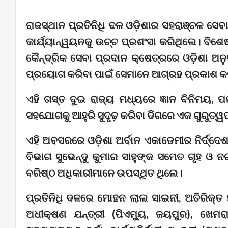
ରାଜସ୍ଥାନ ପ୍ରତିନିଧି ଦଳ ଓଡ଼ିଶାର ସହରାଞ୍ଚଳ ସେବ
କାର୍ଯ୍ୟାନ୍ୱୟନକୁ ଉଚ୍ଚ ପ୍ରଶଂସା କରିଥିଲେ। ବି
କୈନ୍ଦ୍ରିକ ସେବା ପ୍ରଦାନ କ୍ଷେତ୍ରରେ ଓଡ଼ିଶା ଅ
ପ୍ରୟୋଗ କରିବା ପାଇଁ ସେମାନେ ଆଗ୍ରହ ପ୍ରକାଶ କ
ଏହି ଗସ୍ତ ଦୁଇ ରାଜ୍ୟ ମଧ୍ୟରେ ଜ୍ଞାନ ବିନିମୟ, 
ସହଯୋଗକୁ ଆହୁରି ସୁଦୃଢ଼ କରିବା ଦିଗରେ ଏକ ଗୁରୁତ୍ୱ
ଏହି ଅବସରରେ ଓଡ଼ିଶା ଅର୍ବାନ ଏକାଡେମୀର ନିର୍ଦ୍ଦ
ବିଭାଗ ସୁଭେନ୍ଦୁ କୁମାର ସାହୁଙ୍କ ସମେତ ଗୃହ ଓ 
ବରିଷ୍ଠ ଅଧିକାରୀମାନେ ଉପସ୍ଥିତ ଥିଲେ।
ପ୍ରତିନିଧି ଦଳରେ ମୋହନ ଲାଲ ସାଇନୀ, ଅତିରିକ୍ତ ମ
ଅଧୀକ୍ଷଣ ଯନ୍ତ୍ରୀ (ପିଏମ୍ୟୁ, ଜୟପୁର), ଖେମରା