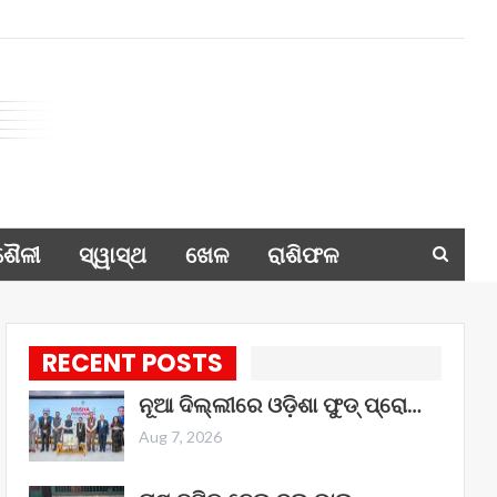
ଶୈଳୀ
ସ୍ୱାସ୍ଥ
ଖେଳ
ରାଶିଫଳ
RECENT POSTS
ନୂଆ ଦିଲ୍ଲୀରେ ଓଡ଼ିଶା ଫୁଡ୍ ପ୍ରୋ…
Aug 7, 2026