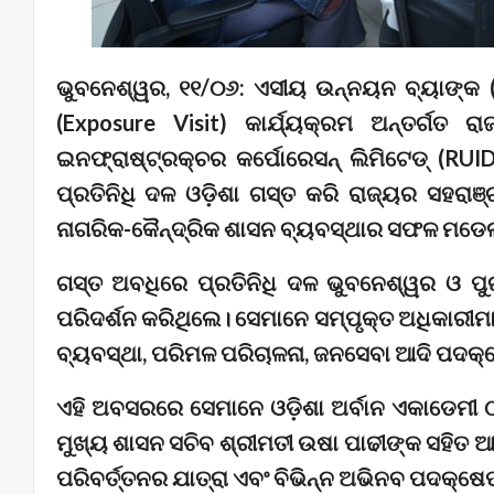
ଭୁବନେଶ୍ୱର, ୧୧/୦୬: ଏସୀୟ ଉନ୍ନୟନ ବ୍ୟାଙ୍କ 
(Exposure Visit) କାର୍ଯ୍ୟକ୍ରମ ଅନ୍ତର୍ଗତ ରା
ଇନଫ୍ରାଷ୍ଟ୍ରକ୍ଚର କର୍ପୋରେସନ୍ ଲିମିଟେଡ୍ (RU
ପ୍ରତିନିଧି ଦଳ ଓଡ଼ିଶା ଗସ୍ତ କରି ରାଜ୍ୟର ସହରା
ନାଗରିକ-କୈନ୍ଦ୍ରିକ ଶାସନ ବ୍ୟବସ୍ଥାର ସଫଳ ମଡେଲ
ଗସ୍ତ ଅବଧିରେ ପ୍ରତିନିଧି ଦଳ ଭୁବନେଶ୍ୱର ଓ ପୁରୀ
ପରିଦର୍ଶନ କରିଥିଲେ। ସେମାନେ ସମ୍ପୃକ୍ତ ଅଧିକାରୀ
ବ୍ୟବସ୍ଥା, ପରିମଳ ପରିଚାଳନା, ଜନସେବା ଆଦି ପଦକ୍ଷ
ଏହି ଅବସରରେ ସେମାନେ ଓଡ଼ିଶା ଅର୍ବାନ ଏକାଡେମୀ ଠ
ମୁଖ୍ୟ ଶାସନ ସଚିବ ଶ୍ରୀମତୀ ଉଷା ପାଢୀଙ୍କ ସହିତ ଆ
ପରିବର୍ତ୍ତନର ଯାତ୍ରା ଏବଂ ବିଭିନ୍ନ ଅଭିନବ ପଦକ୍ଷେ