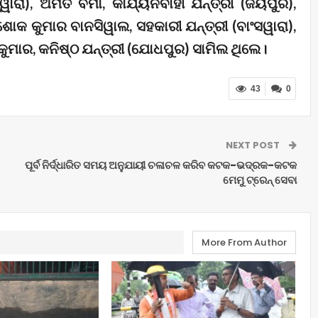
ୱାରା), ଅମିତ ବର୍ମା, କାର୍ଯ୍ୟନିର୍ବାହୀ ଯନ୍ତ୍ରୀ (ଜୟପୁର),
ଶୋକ କୁମାର ବାନସିୱାଲ, ସହକାରୀ ଯନ୍ତ୍ରୀ (ବାଂସୱାରା),
 କୁମାର, କନିଷ୍ଠ ଯନ୍ତ୍ରୀ (ଯୋଧପୁର) ସାମିଲ ଥିଲେ।
43
0
NEXT POST
ପୂର୍ବ ନିର୍ଦ୍ଧାରିତ ସମୟ ଅନୁଯାୟୀ ଚଳାଚଳ କରିବ କଟକ-ଭଦ୍ରକ-କଟକ
ମେମୁ ଟ୍ରେନ୍ ସେବା
More From Author