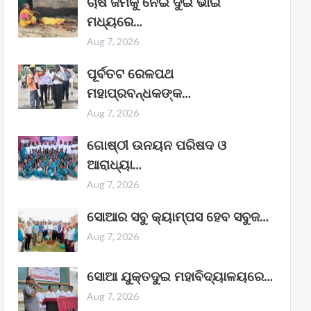
ଚାଷ ଜମିକୁ ନେଇ ଦୁଇ ଭାଇ
ମଧ୍ୟରେ…
Aug 7, 2026
ପୂର୍ବତଟ ରେଳପଥ
ମହାପ୍ରବନ୍ଧକଙ୍କ…
Aug 7, 2026
ଗୋଷ୍ଠୀ ଉନୟନ ପରିଷଦ ଓ
ଆରାଧ୍ୟା…
Aug 7, 2026
ସୋଆର ସବୁ କ୍ୟାମ୍ପସ ହେବ ସବୁଜ…
Aug 7, 2026
ସୋଆ ଯୁକ୍ତଦୁଇ ମହାବିଦ୍ୟାଳୟରେ…
Aug 7, 2026