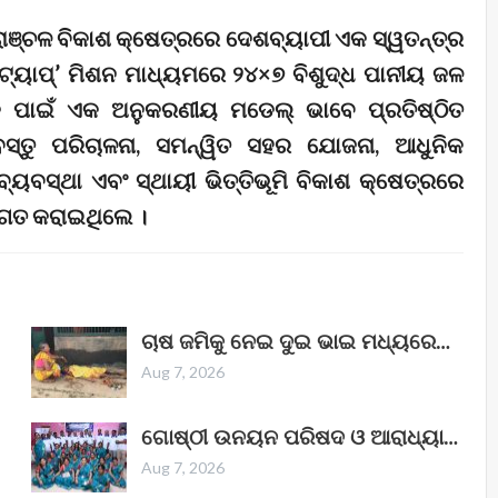
ହରାଞ୍ଚଳ ବିକାଶ କ୍ଷେତ୍ରରେ ଦେଶବ୍ୟାପୀ ଏକ ସ୍ୱତନ୍ତ୍ର
୍ ଟ୍ୟାପ୍’ ମିଶନ ମାଧ୍ୟମରେ ୨୪×୭ ବିଶୁଦ୍ଧ ପାନୀୟ ଜଳ
 ପାଇଁ ଏକ ଅନୁକରଣୀୟ ମଡେଲ୍ ଭାବେ ପ୍ରତିଷ୍ଠିତ
ସ୍ତୁ ପରିଚାଳନା, ସମନ୍ୱିତ ସହର ଯୋଜନା, ଆଧୁନିକ
ବ୍ୟବସ୍ଥା ଏବଂ ସ୍ଥାୟୀ ଭିତ୍ତିଭୂମି ବିକାଶ କ୍ଷେତ୍ରରେ
ଗତ କରାଇଥିଲେ ।
ଚାଷ ଜମିକୁ ନେଇ ଦୁଇ ଭାଇ ମଧ୍ୟରେ…
Aug 7, 2026
ଗୋଷ୍ଠୀ ଉନୟନ ପରିଷଦ ଓ ଆରାଧ୍ୟା…
Aug 7, 2026