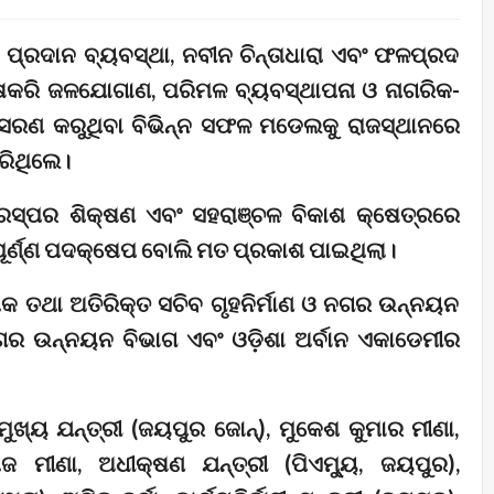
ା ପ୍ରଦାନ ବ୍ୟବସ୍ଥା, ନବୀନ ଚିନ୍ତାଧାରା ଏବଂ ଫଳପ୍ରଦ
ଶେଷକରି ଜଳଯୋଗାଣ, ପରିମଳ ବ୍ୟବସ୍ଥାପନା ଓ ନାଗରିକ-
ନୁସରଣ କରୁଥିବା ବିଭିନ୍ନ ସଫଳ ମଡେଲକୁ ରାଜସ୍ଥାନରେ
ରିଥିଲେ।
ପରସ୍ପର ଶିକ୍ଷଣ ଏବଂ ସହରାଞ୍ଚଳ ବିକାଶ କ୍ଷେତ୍ରରେ
ପୂର୍ଣ୍ଣ ପଦକ୍ଷେପ ବୋଲି ମତ ପ୍ରକାଶ ପାଇଥିଲା।
େଶକ ତଥା ଅତିରିକ୍ତ ସଚିବ ଗୃହନିର୍ମାଣ ଓ ନଗର ଉନ୍ନୟନ
ନଗର ଉନ୍ନୟନ ବିଭାଗ ଏବଂ ଓଡ଼ିଶା ଅର୍ବାନ ଏକାଡେମୀର
ୁଖ୍ୟ ଯନ୍ତ୍ରୀ (ଜୟପୁର ଜୋନ୍), ମୁକେଶ କୁମାର ମୀଣା,
ଜ ମୀଣା, ଅଧୀକ୍ଷଣ ଯନ୍ତ୍ରୀ (ପିଏମ୍ୟୁ, ଜୟପୁର),