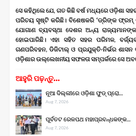
ସେ କହିଥିଲେ ଯେ, ଗତ କିଛି ବର୍ଷ ମଧ୍ୟରେ ଓଡ଼ିଶା ସ
ପରିଚୟ ସୃଷ୍ଟି କରିଛି। ବିଶେଷକରି ‘ଡ୍ରିଙ୍କ ଫ୍ରମ
ଯୋଗାଣ ବ୍ୟବସ୍ଥା ଦେଶର ଅନ୍ୟ ରାଜ୍ୟମାନଙ୍କ
ହୋଇପାରିଛି। ଏହା ସହିତ ସହର ପରିମଳ, ବର୍ଜ୍ୟବ
ଗଣପରିବହନ, ଡିଜିଟାଲ୍ ଓ ପ୍ରଯୁକ୍ତି-ନିର୍ଭର ଶାସନ 
ଓଡ଼ିଶାର ଉଲ୍ଲେଖନୀୟ ସଫଳତା ସମ୍ପର୍କରେ ସେ ଅବ
ଆହୁରି ପଢ଼ନ୍ତୁ...
ନୂଆ ଦିଲ୍ଲୀରେ ଓଡ଼ିଶା ଫୁଡ୍ ପ୍ରୋ…
Aug 7, 2026
ପୂର୍ବତଟ ରେଳପଥ ମହାପ୍ରବନ୍ଧକଙ୍କ…
Aug 7, 2026