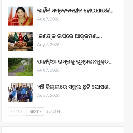
କାହିଁକି ସମ୍ବେଦନହୀନ ହୋଇଯାଉଛି…
Aug 7, 2026
‘ଜଣଙ୍କ ଉପରେ ଆକ୍ରମଣ,…
Aug 7, 2026
ପାହାଡ଼ିଆ ରାସ୍ତାକୁ ଭୂସ୍ଖଳନମୁକ୍ତ…
Aug 7, 2026
ଏହି ଜିଲ୍ଲାରେ ସ୍କୁଲ ଛୁଟି ଘୋଷଣା
Aug 7, 2026
PREV
NEXT
1 of 1,364