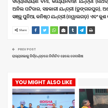
ସତ୍ୟନାରାୟଣ ବର୍ମା, କାର୍ଯ୍ୟନିର୍ବାହୀ ଯନ୍ତ୍ରୀ (ନାଥଦ୍
ଅନିଲ ପଟିଦାର, ସହକାରୀ ଯନ୍ତ୍ରୀ (ଡୁଙ୍ଗରପୁର), ଅ
ସଞ୍ଜୁ ପୁନିଆ, କନିଷ୍ଠ ଯନ୍ତ୍ରୀ (ନୱାଲଗଡ଼) ଏବଂ କୁଶ
Share
PREV POST
ରାଜ୍ୟସଭାକୁ ନିର୍ଦ୍ବନ୍ଦ୍ବରେ ନିର୍ବାଚିତ ହେଲେ ଦେବାଶିଷ
YOU MIGHT ALSO LIKE