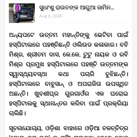
ସୁଧାଂଶୁ ରାଉତଙ୍କ ଆଗୁଆ ଜାମିନ…
Aug 6, 2026
ଅନ୍ୟପଟେ ଉତ୍ତମ ମହାନ୍ତିଙ୍କୁ ଭେଟିବା ପାଇଁ
ହସ୍ପିଟାଲରେ ପହଞ୍ଚିଛନ୍ତି ଓଲିଉଡ କଳାକାର। ବବି
ମିଶ୍ର, ଶ୍ରୀତମ ଦାସ, କେ.କେ, ଟୁଟୁ ନାୟକ ଓ ରବି
ମିଶ୍ର ପ୍ରମୁଖ ହସ୍ପିଟାଲରେ ପହଞ୍ଚି ଉତ୍ତମଙ୍କ
ସ୍ୱାସ୍ଥ୍ୟବସ୍ଥା କଥା ପଚାରି ବୁଝିଛନ୍ତି।
ହସ୍ପିଟାଲରେ ବାବୁସାନ୍ ଓ ଅପରାଜିତା ଉପସ୍ଥିତ
ଅଛନ୍ତି। ଖୁବଶୀଘ୍ର ଗୁରଗାଓଁର ଏକ ଘରୋଇ
ହସ୍ପିଟାଲକୁ ସ୍ଥାନାନ୍ତର କରିବା ପାଇଁ ପ୍ରକ୍ରିୟା
ଚାଲିଛି।
ସୂଚନାଯୋଗ୍ୟ, ଓଡ଼ିଶା ବାହାରେ ଓଡ଼ିଆ ଚଳଚ୍ଚିତ୍ର