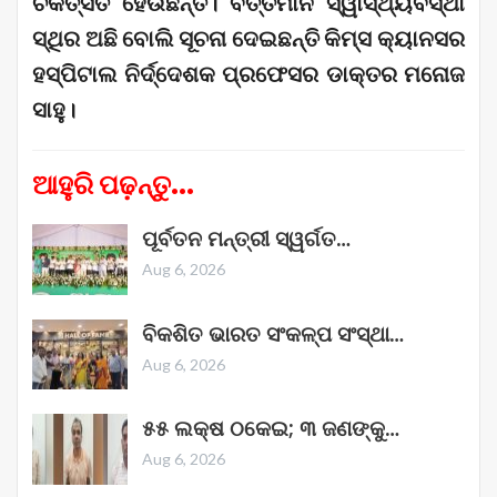
ଚିକିତ୍ସିତ ହେଉଛନ୍ତି। ବର୍ତ୍ତମାନ ସ୍ୱାସ୍ଥ୍ୟବସ୍ଥା
ସ୍ଥିର ଅଛି ବୋଲି ସୂଚନା ଦେଇଛନ୍ତି କିମ୍ସ କ୍ୟାନସର
ହସ୍ପିଟାଲ ନିର୍ଦ୍ଦେଶକ ପ୍ରଫେସର ଡାକ୍ତର ମନୋଜ
ସାହୁ।
ଆହୁରି ପଢ଼ନ୍ତୁ...
ପୂର୍ବତନ ମନ୍ତ୍ରୀ ସ୍ୱର୍ଗତ…
Aug 6, 2026
ବିକଶିତ ଭାରତ ସଂକଳ୍ପ ସଂସ୍ଥା…
Aug 6, 2026
୫୫ ଲକ୍ଷ ଠକେଇ; ୩ ଜଣଙ୍କୁ…
Aug 6, 2026