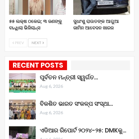
୫୫ ଲକ୍ଷ ଠକେଇ; ୩ ଜଣଙ୍କୁ
ସୁଧାଂଶୁ ରାଉତଙ୍କ ଆଗୁଆ
ବାନ୍ଧିଲା ଭିଜିଲାନ୍ସ
ଜାମିନ ଆବେଦନ ଖାରଜ
PREV
NEXT
RECENT POSTS
ପୂର୍ବତନ ମନ୍ତ୍ରୀ ସ୍ୱର୍ଗତ…
Aug 6, 2026
ବିକଶିତ ଭାରତ ସଂକଳ୍ପ ସଂସ୍ଥା…
Aug 6, 2026
ଏଡିଆର ରିପୋର୍ଟ ୨୦୨୪-୨୫: DMKକୁ…