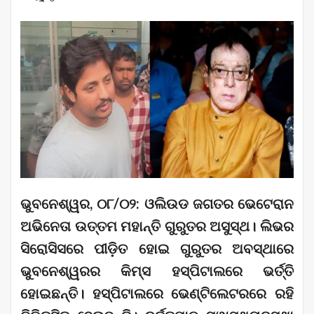
ଭୁବନେଶ୍ୱର, ୦୮/୦୨: ଓଲିଉଡ ଜଗତର ଭେଟେରାନ
ଅଭିନେତା ଉତ୍ତମ ମହାନ୍ତି ଗୁରୁତର ଅସୁସ୍ଥ। ଲିଭର
ସିରୋସିସରେ ପୀଡ଼ିତ ହୋଇ ଗୁରୁତର ଅବସ୍ଥାରେ
ଭୁବନେଶ୍ୱରର କିମ୍ସ ହସ୍ପିଟାଲରେ ଭର୍ତ୍ତି
ହୋଇଛନ୍ତି। ହସ୍ପିଟାଲରେ ଭେଣ୍ଟିଲେଟରରେ ରହି