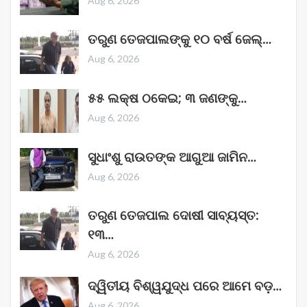
Aug 6, 2026
ତରୁଣ ତେଜପାଲଙ୍କୁ ୧୦ ବର୍ଷ ଜେଲ୍‌…
Aug 6, 2026
୫୫ ଲକ୍ଷ ଠକେଇ; ୩ ଜଣଙ୍କୁ…
Aug 6, 2026
ସୁଧାଂଶୁ ରାଉତଙ୍କ ଆଗୁଆ ଜାମିନ…
Aug 6, 2026
ତରୁଣ ତେଜପାଲ ଦୋଷୀ ସାବ୍ୟସ୍ତ:
୧୩…
Aug 6, 2026
ଦ୍ୱିତୀୟ ବିଶ୍ୱଯୁଦ୍ଧ ପରେ ଆମେ ବଡ଼…
Aug 6, 2026