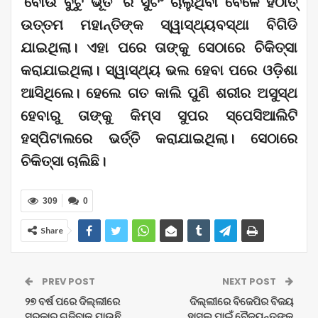
‘ବୋଉ ବୁଟୁ ଭୂତ’ ର ସୁଟିଂ ଚାଲୁଥିବା ବେଳେ ହଠାତ୍
ଉତ୍ତମ ମହାନ୍ତିଙ୍କ ସ୍ୱାସ୍ଥ୍ୟବସ୍ଥା ବିଗିଡି
ଯାଇଥିଲା। ଏହା ପରେ ତାଙ୍କୁ ସେଠାରେ ଚିକିତ୍ସା
କରାଯାଇଥିଲା। ସ୍ୱାସ୍ଥ୍ୟ ଭଲ ହେବା ପରେ ଓଡ଼ିଶା
ଆସିଥିଲେ। ହେଲେ ଗତ କାଲି ପୁଣି ଶରୀର ଅସୁସ୍ଥ
ହେବାରୁ ତାଙ୍କୁ କିମ୍ସ ସୁପର ସ୍ପେସିଆଲିଟି
ହସ୍ପିଟାଲରେ ଭର୍ତ୍ତି କରାଯାଇଥିଲା। ସେଠାରେ
ଚିକିତ୍ସା ଚାଲିଛି।
309
0
Share
PREV POST
NEXT POST
୨୭ ବର୍ଷ ପରେ ଦିଲ୍ଲୀରେ
ଦିଲ୍ଲୀରେ ବିଜେପିର ବିଜୟ
ସରକାର ଗଢ଼ିବାକୁ ଯାଉଛି
ହାସଲ ପାଇଁ ବୈଜୟନ୍ତଙ୍କୁ