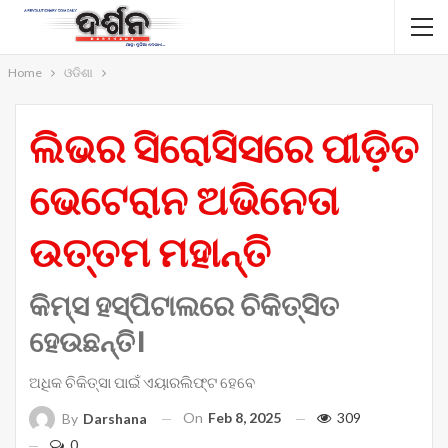
Home
ଓଡିଶା
ଲିଭର ସିରୋସିସରେ ପୀଡ଼ିତ
ଭେଟେରାନ ଅଭିନେତା
ଉତ୍ତମ ମହାନ୍ତି
କିମ୍ସ ହସ୍ପିଟାଲରେ ଚିକିତ୍ସିତ
ହେଉଛନ୍ତି।
ଅଧିକ ଚିକିତ୍ସା ପାଇଁ ଏୟାରଲିଫ୍ଟ ହେବେ
On
Feb 8, 2025
309
By
Darshana
0