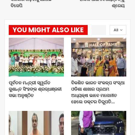
ବିଜେପି
ଶ୍ରେୟ
YOU MIGHT ALSO LIKE
All
ପୂର୍ବତନ ମନ୍ତ୍ରୀ ସ୍ୱର୍ଗତ
ବିକଶିତ ଭାରତ ସଂକଳ୍ପ ସଂସ୍ଥା
ସୁଶାନ୍ତ ସିଂହଙ୍କ ଶ୍ରଦ୍ଧାଞ୍ଜଳୀ
ଓଡିଶା ଶାଖାର ପ୍ରଥମ
ସଭା ଅନୁଷ୍ଠିତ
ଅଧ୍ୟକ୍ଷ ଭାବେ ମନୋନୀତ
ହେଲେ ଡକ୍ଟର ତିରୁପତି…