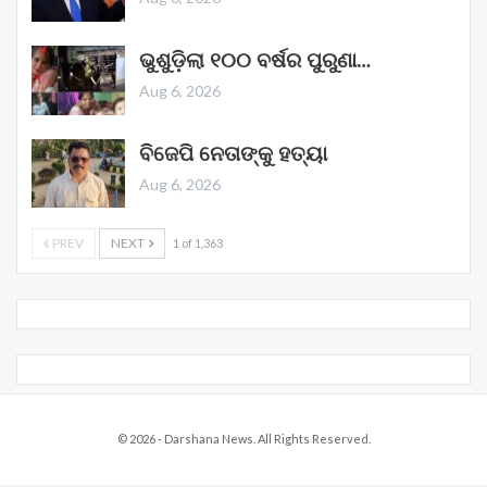
ଭୁଶୁଡ଼ିଲା ୧୦୦ ବର୍ଷର ପୁରୁଣା…
Aug 6, 2026
ବିଜେପି ନେତାଙ୍କୁ ହତ୍ୟା
Aug 6, 2026
PREV
NEXT
1 of 1,363
© 2026 - Darshana News. All Rights Reserved.