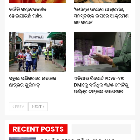
କାହିଁକି ସମ୍ବେଦନହୀନ
‘ଜଣଙ୍କ ଉପରେ ଆକ୍ରମଣ,
ହୋଇଯାଉଛି ମଣିଷ
ସମସ୍ତଙ୍କ ଉପରେ ଆକ୍ରମଣ
ସହ ସମାନ’
ସ୍କୁଲ ପରିସରରେ ନାବାଳକ
ଏଡିଆର ରିପୋର୍ଟ ୨୦୨୪-୨୫:
ଛାତ୍ରର ଗୁଳିମାଡ଼
DMKକୁ ସର୍ବାଧିକ ୩୬୫ କୋଟିରୁ
ଊର୍ଦ୍ଧ୍ବ ଟଙ୍କାର ଡୋନେସନ
PREV
NEXT
RECENT POSTS