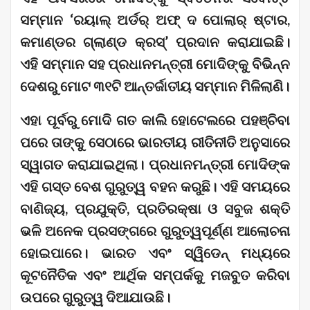
ସମ୍ମାନ ‘ରୟାଲ୍ ଅର୍ଡର୍ ଅଫ୍ ଦ ପୋଲାର୍ ଷ୍ଟାର,
କମାଣ୍ଡର ଗ୍ଲାଣ୍ଡ କ୍ରସ୍’ ପ୍ରଦାନ କରାଯାଇଛି।
ଏହି ସମ୍ମାନ ସହ ପ୍ରଧାନମନ୍ତ୍ରୀ ମୋଦିଙ୍କୁ ବିଭିନ୍ନ
ଦେଶରୁ ମୋଟ ୩୧ଟି ଆନ୍ତର୍ଜାତୀୟ ସମ୍ମାନ ମିଳିଲାଣି।
ଏହା ପୂର୍ବରୁ ମୋଦି ଗତ କାଲି ହୋଟେଲରେ ପହଞ୍ଚିବା
ପରେ ତାଙ୍କୁ ସେଠାରେ ଭାରତୀୟ ରୀତିନୀତି ଅନୁସାରେ
ସ୍ୱାଗତ କରାଯାଇଥିଲା। ପ୍ରଧାନମନ୍ତ୍ରୀ ମୋଦିଙ୍କ
ଏହି ଗସ୍ତ ବେଶ ଗୁରୁତ୍ୱ ବହନ କରୁଛି‌। ଏହି ସମୟରେ
ବାଣିଜ୍ୟ, ପ୍ରଯୁକ୍ତି, ପ୍ରତିରକ୍ଷା ଓ ସବୁଜ ଶକ୍ତି
ଭଳି ଅନେକ ପ୍ରସଙ୍ଗରେ ଗୁରୁତ୍ୱପୂର୍ଣ୍ଣ ଆଲୋଚନା
ହୋଇପାରେ। ଭାରତ ଏବଂ ସ୍ୱିଡେନ୍ ମଧ୍ୟରେ
କୂଟନୈତିକ ଏବଂ ଆର୍ଥିକ ସମ୍ପର୍କକୁ ମଜବୁତ କରିବା
ଉପରେ ଗୁରୁତ୍ୱ ଦିଆଯାଉଛି।