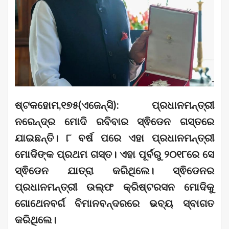
ଷ୍ଟକହୋମ,୧୭୫(ଏଜେନ୍ସି): ପ୍ରଧାନମନ୍ତ୍ରୀ
ନରେନ୍ଦ୍ର ମୋଦି ରବିବାର ସ୍ଵିଡେନ ଗସ୍ତରେ
ଯାଇଛନ୍ତି। ୮ ବର୍ଷ ପରେ ଏହା ପ୍ରଧାନମନ୍ତ୍ରୀ
ମୋଦିଙ୍କ ପ୍ରଥମ ଗସ୍ତ। ଏହା ପୂର୍ବରୁ ୨୦୧୮ରେ ସେ
ସ୍ଵିଡେନ ଯାତ୍ରା କରିଥିଲେ। ସ୍ଵିଡେନର
ପ୍ରଧାନମନ୍ତ୍ରୀ ଉଲ୍ଫ କ୍ରିଷ୍ଟରସନ ମୋଦିକୁ
ଗୋଥେନବର୍ଗ ବିମାନବନ୍ଦରରେ ଭବ୍ୟ ସ୍ବାଗତ
କରିଥିଲେ।