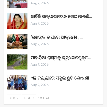
Aug 7, 2026
କାହିଁକି ସମ୍ବେଦନହୀନ ହୋଇଯାଉଛି…
Aug 7, 2026
‘ଜଣଙ୍କ ଉପରେ ଆକ୍ରମଣ,…
Aug 7, 2026
ପାହାଡ଼ିଆ ରାସ୍ତାକୁ ଭୂସ୍ଖଳନମୁକ୍ତ…
Aug 7, 2026
ଏହି ଜିଲ୍ଲାରେ ସ୍କୁଲ ଛୁଟି ଘୋଷଣା
Aug 7, 2026
PREV
NEXT
1 of 1,364