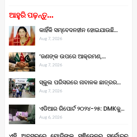
ଆହୁରି ପଢ଼ନ୍ତୁ...
କାହିଁକି ସମ୍ବେଦନହୀନ ହୋଇଯାଉଛି…
Aug 7, 2026
‘ଜଣଙ୍କ ଉପରେ ଆକ୍ରମଣ,…
Aug 7, 2026
ସ୍କୁଲ ପରିସରରେ ନାବାଳକ ଛାତ୍ରର…
Aug 7, 2026
ଏଡିଆର ରିପୋର୍ଟ ୨୦୨୪-୨୫: DMKକୁ…
Aug 6, 2026
ଏହି ଅବସରରେ ମୋଦିଙ୍କୁ ସ୍ଵିଡେନର ସର୍ବୋଚ୍ଚ