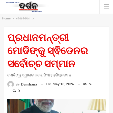
Home
ଦେଶ ବିଦେଶ
ପ୍ରଧାନମନ୍ତ୍ରୀ
ମୋଦିଙ୍କୁ ସ୍ଵିଡେନର
ସର୍ବୋଚ୍ଚ ସମ୍ମାନ
ମୋଦିଙ୍କୁ ସ୍ୱାଗତ କଲେ ପିଏମ୍ କ୍ରିଷ୍ଟରସନ
On
May 18, 2026
76
By
Darshana
0