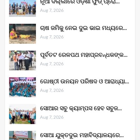
ନୂଆ ଦିଲ୍ଲୀରେ ଓଡ଼ିଶା ଫୁଡ୍ ପ୍ରୋ…
Aug 7, 2026
ଚାଷ ଜମିକୁ ନେଇ ଦୁଇ ଭାଇ ମଧ୍ୟରେ…
Aug 7, 2026
ପୂର୍ବତଟ ରେଳପଥ ମହାପ୍ରବନ୍ଧକଙ୍କ…
Aug 7, 2026
ଗୋଷ୍ଠୀ ଉନୟନ ପରିଷଦ ଓ ଆରାଧ୍ୟା…
Aug 7, 2026
ସୋଆର ସବୁ କ୍ୟାମ୍ପସ ହେବ ସବୁଜ…
Aug 7, 2026
ସୋଆ ଯୁକ୍ତଦୁଇ ମହାବିଦ୍ୟାଳୟରେ…