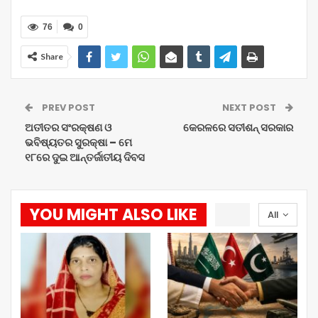
76
0
Share
PREV POST
NEXT POST
ଅତୀତର ସଂରକ୍ଷଣ ଓ
କେରଳରେ ସତୀଶନ୍‌ ସରକାର
ଭବିଷ୍ୟତର ସୁରକ୍ଷା – ମେ
୧୮ରେ ଦୁଇ ଆନ୍ତର୍ଜାତୀୟ ଦିବସ
YOU MIGHT ALSO LIKE
All