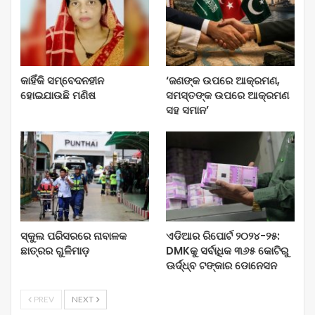
କାହିଁକି ସମ୍ବେଦନହୀନ
‘ଜଣଙ୍କ ଉପରେ ଆକ୍ରମଣ,
ହୋଇଯାଉଛି ମଣିଷ
ସମସ୍ତଙ୍କ ଉପରେ ଆକ୍ରମଣ
ସହ ସମାନ’
ସ୍କୁଲ ପରିସରରେ ନାବାଳକ
ଏଡିଆର ରିପୋର୍ଟ ୨୦୨୪-୨୫:
ଛାତ୍ରର ଗୁଳିମାଡ଼
DMKକୁ ସର୍ବାଧିକ ୩୬୫ କୋଟିରୁ
ଊର୍ଦ୍ଧ୍ବ ଟଙ୍କାର ଡୋନେସନ
PREV
NEXT