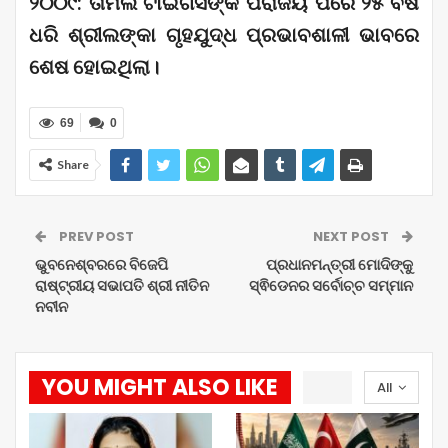
୨୦୦୯: ତାମିଲ ଟାଇଗର୍ସଙ୍କ ପରାଜୟ ପରେ ୨୫ ବର୍ଷ
ଧରି ଶ୍ରୀଲଙ୍କା ଗୃହଯୁଦ୍ଧ ପ୍ରଭାବଶାଳୀ ଭାବରେ
ଶେଷ ହୋଇଥିଲା।
69
0
Share
PREV POST
NEXT POST
ଭୁବନେଶ୍ବରରେ ବିଜେପି
ପ୍ରଧାନମନ୍ତ୍ରୀ ମୋଦିଙ୍କୁ
ରାଷ୍ଟ୍ରୀୟ ସଭାପତି ଶ୍ରୀ ନୀତିନ
ସ୍ଵିଡେନର ସର୍ବୋଚ୍ଚ ସମ୍ମାନ
ନବୀନ
YOU MIGHT ALSO LIKE
All