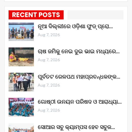
RECENT POSTS
ନୂଆ ଦିଲ୍ଲୀରେ ଓଡ଼ିଶା ଫୁଡ୍ ପ୍ରୋ…
Aug 7, 2026
ଚାଷ ଜମିକୁ ନେଇ ଦୁଇ ଭାଇ ମଧ୍ୟରେ…
Aug 7, 2026
ପୂର୍ବତଟ ରେଳପଥ ମହାପ୍ରବନ୍ଧକଙ୍କ…
Aug 7, 2026
ଗୋଷ୍ଠୀ ଉନୟନ ପରିଷଦ ଓ ଆରାଧ୍ୟା…
Aug 7, 2026
ସୋଆର ସବୁ କ୍ୟାମ୍ପସ ହେବ ସବୁଜ…