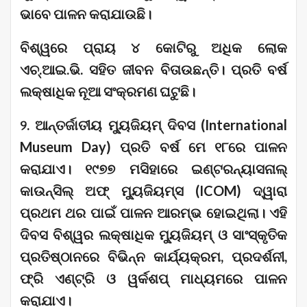
ଭାବେ ପାଳନ କରାଯାଉଛି।
ବିଶ୍ୱରେ ପ୍ରାୟ ୪ କୋଟିରୁ ଅଧିକ ଲୋକ
ଏଚ୍.ଆଇ.ଭି. ସହିତ ଜୀବନ ବିତାଉଛନ୍ତି। ପ୍ରତି ବର୍ଷ
ଲକ୍ଷାଧିକ ନୂଆ ସଂକ୍ରମଣ ଘଟୁଛି।
୨. ଆନ୍ତର୍ଜାତୀୟ ମ୍ୟୁଜିୟମ୍ ଦିବସ (International
Museum Day) ପ୍ରତି ବର୍ଷ ମେ ୧୮ରେ ପାଳନ
କରାଯାଏ। ୧୯୭୭ ମସିହାରେ ଇଣ୍ଟରନ୍ୟାସନାଲ୍
କାଉନ୍‌ସିଲ୍ ଅଫ୍ ମ୍ୟୁଜିୟମ୍ସ (ICOM) ଦ୍ୱାରା
ପ୍ରଥମ ଥର ପାଇଁ ପାଳନ ଆରମ୍ଭ ହୋଇଥିଲା। ଏହି
ଦିବସ ବିଶ୍ୱର ଲକ୍ଷାଧିକ ମ୍ୟୁଜିୟମ୍ ଓ ସାଂସ୍କୃତିକ
ପ୍ରତିଷ୍ଠାନରେ ବିଭିନ୍ନ କାର୍ଯ୍ୟକ୍ରମ, ପ୍ରଦର୍ଶନୀ,
ଫ୍ରି ଏଣ୍ଟ୍ରି ଓ ୱର୍କଶପ୍ ମାଧ୍ୟମରେ ପାଳନ
କରାଯାଏ।