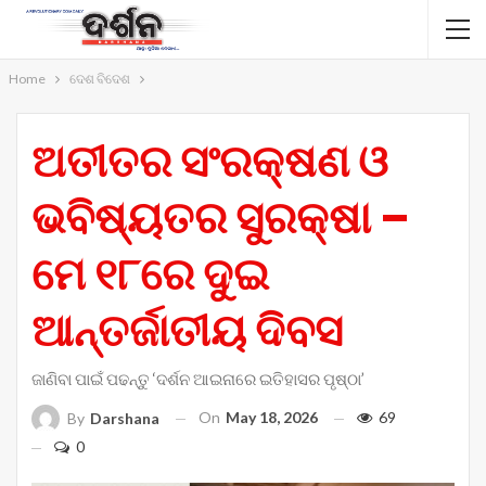
Home
ଦେଶ ବିଦେଶ
ଅତୀତର ସଂରକ୍ଷଣ ଓ
ଭବିଷ୍ୟତର ସୁରକ୍ଷା –
ମେ ୧୮ରେ ଦୁଇ
ଆନ୍ତର୍ଜାତୀୟ ଦିବସ
ଜାଣିବା ପାଇଁ ପଢନ୍ତୁ ‘ଦର୍ଶନ ଆଇନାରେ ଇତିହାସର ପୃଷ୍ଠା’
On
May 18, 2026
69
By
Darshana
0