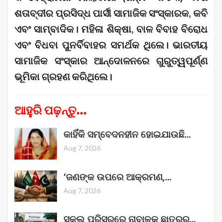
ଶତାବ୍ଦୀର ପ୍ରସିଦ୍ଧ ପାର୍ସୀ ସାମାଜିକ ସଂସ୍କାରକ, କବି
ଏବଂ ସାମ୍ବାଦିକ। ମହିଳା ଶିକ୍ଷା, ବାଳ ବିବାହ ବିରୋଧ
ଏବଂ ବିଧବା ପୁନର୍ବିବାହର ସମର୍ଥକ ଥିଲେ। ଭାରତୀୟ
ସାମାଜିକ ସଂସ୍କାର ଆନ୍ଦୋଳନରେ ଗୁରୁତ୍ୱପୂର୍ଣ୍ଣ
ଭୂମିକା ଗ୍ରହଣ କରିଥିଲେ।
ଆହୁରି ପଢ଼ନ୍ତୁ...
କାହିଁକି ସମ୍ବେଦନହୀନ ହୋଇଯାଉଛି…
Aug 7, 2026
‘ଜଣଙ୍କ ଉପରେ ଆକ୍ରମଣ,…
Aug 7, 2026
ସ୍କୁଲ ପରିସରରେ ନାବାଳକ ଛାତ୍ରର…