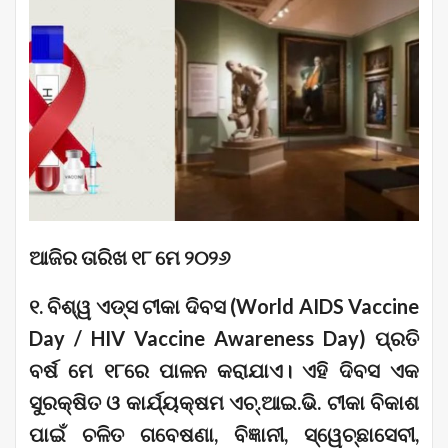
ଆଜିର ତାରିଖ ୧୮ ମେ ୨୦୨୬
୧. ବିଶ୍ୱ ଏଡ୍ସ ଟୀକା ଦିବସ (World AIDS Vaccine
Day / HIV Vaccine Awareness Day) ପ୍ରତି
ବର୍ଷ ମେ ୧୮ରେ ପାଳନ କରାଯାଏ। ଏହି ଦିବସ ଏକ
ସୁରକ୍ଷିତ ଓ କାର୍ଯ୍ୟକ୍ଷମ ଏଚ୍.ଆଇ.ଭି. ଟୀକା ବିକାଶ
ପାଇଁ ଚଳିତ ଗବେଷଣା, ବିଜ୍ଞାନୀ, ସ୍ୱେଚ୍ଛାସେବୀ,