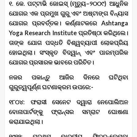
୧. କେ. ପଟ୍ଟାଭି ଜୋଇସ୍ (ମୃତ୍ୟୁ–୨୦୦୯) ଆଧୁନିକ
ଯୋଗର ଏକ ପ୍ରମୁଖ ଗୁରୁ ଏବଂ ଅଷ୍ଟାଙ୍ଗ ବିନ୍ୟାସ
ଯୋଗର ପ୍ରବର୍ତ୍ତକ। କର୍ଣ୍ଣାଟକରେ Ashtanga
Yoga Research Institute ପ୍ରତିଷ୍ଠା କରିଥିଲେ।
ତାଙ୍କ ଯୋଗ ପଦ୍ଧତି ବିଶ୍ୱବ୍ୟାପୀ ଲୋକପ୍ରିୟ
ହୋଇଥିଲା। ସଂସ୍କୃତ ବିଦ୍ୱାନ୍ ଏବଂ ପାରମ୍ପରିକ
ଯୋଗର ପ୍ରସାରକ ଭାବରେ ପରିଚିତ।
ନଜର ପକାନ୍ତୁ ଆଜିର‌ ଦିନରେ ଘଟିଥିବା
ଗୁରୁତ୍ୱପୂର୍ଣ୍ଣ ଘଟଣାକ୍ରମ ଉପରେ:-
୧୮୦୪: ଫରାସୀ ସେନେଟ ଦ୍ୱାରା ନେପୋଲିଅନ
ବୋନାପାର୍ଟଙ୍କୁ ଫ୍ରାନ୍ସର ସମ୍ରାଟ ଘୋଷଣା
କରାଯାଇଥିଲା।
୧୯୧୨: ପ୍ରଥମ ଭାରତୀୟ ଫିଚର-ଲେମ୍ବା