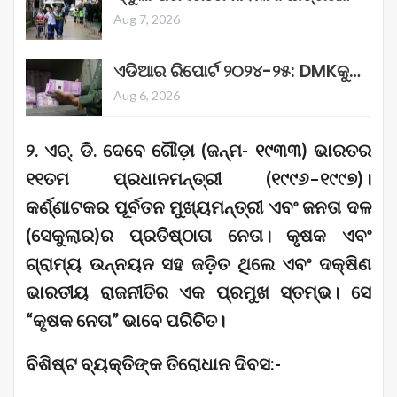
Aug 7, 2026
ଏଡିଆର ରିପୋର୍ଟ ୨୦୨୪-୨୫: DMKକୁ…
Aug 6, 2026
୨. ଏଚ୍. ଡି. ଦେବେ ଗୌଡ଼ା (ଜନ୍ମ- ୧୯୩୩) ଭାରତର
୧୧ତମ ପ୍ରଧାନମନ୍ତ୍ରୀ (୧୯୯୬–୧୯୯୭)।
କର୍ଣ୍ଣାଟକର ପୂର୍ବତନ ମୁଖ୍ୟମନ୍ତ୍ରୀ ଏବଂ ଜନତା ଦଳ
(ସେକୁଲାର)ର ପ୍ରତିଷ୍ଠାତା ନେତା। କୃଷକ ଏବଂ
ଗ୍ରାମ୍ୟ ଉନ୍ନୟନ ସହ ଜଡ଼ିତ ଥିଲେ ଏବଂ ଦକ୍ଷିଣ
ଭାରତୀୟ ରାଜନୀତିର ଏକ ପ୍ରମୁଖ ସ୍ତମ୍ଭ। ସେ
“କୃଷକ ନେତା” ଭାବେ ପରିଚିତ।
ବିଶିଷ୍ଟ ବ୍ୟକ୍ତିଙ୍କ ତିରୋଧାନ ଦିବସ:-