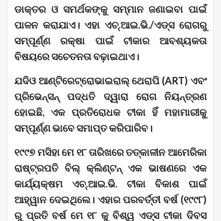
ଡାକ୍ତର ଓ ସମର୍ଥକଙ୍କୁ ସମ୍ମାନ ଜଣାଇବା ପାଇଁ
ପାଳନ କରାଯାଏ। ଏହା ଏଚ୍.ଆଇ.ଭି./ଏଡ୍ସ ରୋଗରୁ
ସମ୍ପୂର୍ଣ୍ଣ ରକ୍ଷା ପାଇଁ ଟୀକାର ଆବଶ୍ୟକତା
ବିଷୟରେ ସଚେତନତା ବଢ଼ାଇଥାଏ।
ଯଦିଓ ଆଣ୍ଟିରେଟ୍ରୋଭାଇରାଲ୍ ଥେରାପି (ART) ଏବଂ
ପ୍ରିଭେନ୍ସନ୍ ପଦ୍ଧତି ଦ୍ୱାରା ରୋଗ ନିୟନ୍ତ୍ରଣ
ହୋଇଛି, ଏକ ପ୍ରତିରୋଧକ ଟୀକା ହିଁ ମହାମାରୀକୁ
ସମ୍ପୂର୍ଣ୍ଣ ଭାବେ ସମାପ୍ତ କରିପାରିବ।
୧୯୯୭ ମସିହା ମେ ୧୮ ତାରିଖରେ ତତ୍କାଳୀନ ଆମେରିକା
ରାଷ୍ଟ୍ରପତି ବିଲ୍ କ୍ଲିଣ୍ଟନ୍ ଏକ ଭାଷଣରେ ଏକ
କାର୍ଯ୍ୟକ୍ଷମ ଏଚ୍.ଆଇ.ଭି. ଟୀକା ବିକାଶ ପାଇଁ
ଆହ୍ୱାନ ଦେଇଥିଲେ। ଏହାର ପରବର୍ତ୍ତୀ ବର୍ଷ (୧୯୯୮)
ରୁ ପ୍ରତି ବର୍ଷ ମେ ୧୮ କୁ ବିଶ୍ୱ ଏଡ୍ସ ଟୀକା ଦିବସ