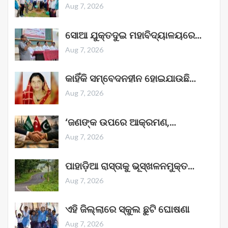
Aug 7, 2026
ସୋଆ ଯୁକ୍ତଦୁଇ ମହାବିଦ୍ୟାଳୟରେ…
Aug 7, 2026
କାହିଁକି ସମ୍ବେଦନହୀନ ହୋଇଯାଉଛି…
Aug 7, 2026
‘ଜଣଙ୍କ ଉପରେ ଆକ୍ରମଣ,…
Aug 7, 2026
ପାହାଡ଼ିଆ ରାସ୍ତାକୁ ଭୂସ୍ଖଳନମୁକ୍ତ…
Aug 7, 2026
ଏହି ଜିଲ୍ଲାରେ ସ୍କୁଲ ଛୁଟି ଘୋଷଣା
Aug 7, 2026