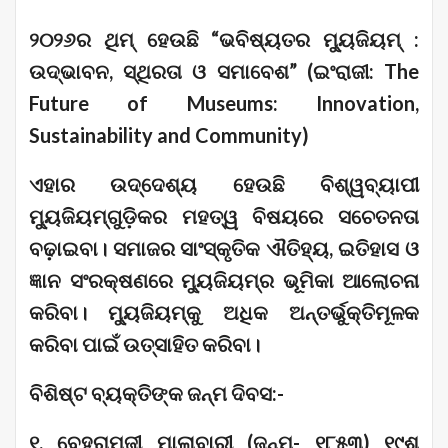
୨୦୨୬ର ଥିମ୍ ହେଉଛି “ଭବିଷ୍ୟତର ମ୍ୟୁଜିୟମ୍ :
ଉଦ୍ଭାବନ, ସ୍ଥିରତା ଓ ସମାବେଶ” (ଇଂରାଜୀ: The
Future of Museums: Innovation,
Sustainability and Community)
ଏହାର ଉଦ୍ଦେଶ୍ୟ ହେଉଛି ବିଶ୍ୱବ୍ୟାପୀ
ମ୍ୟୁଜିୟମ୍‌ଗୁଡ଼ିକର ମହତ୍ୱ ବିଷୟରେ ସଚେତନତା
ବଢ଼ାଇବା। ସମାଜର ସାଂସ୍କୃତିକ ଐତିହ୍ୟ, ଇତିହାସ ଓ
ଜ୍ଞାନ ସଂରକ୍ଷଣରେ ମ୍ୟୁଜିୟମ୍‌ର ଭୂମିକା ଆଲୋଚନା
କରିବା। ମ୍ୟୁଜିୟମ୍‌କୁ ଅଧିକ ଅନ୍ତର୍ଭୁକ୍ତିମୂଳକ
କରିବା ପାଇଁ ଉତ୍ସାହିତ କରିବା।
ବିଶିଷ୍ଟ ବ୍ୟକ୍ତିଙ୍କ ଜନ୍ମ ଦିବସ:-
୧. ବେହ୍ରାମଜୀ ମାଲାବାରୀ (ଜନ୍ମ- ୧୮୫୩) ୧୯ଶ