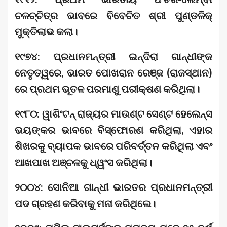
ଚଳଚ୍ଚିତ୍ର ଭାବରେ ବିବେଚିତ ଶ୍ରୀ ପୁଣ୍ଡଳିକ୍
ମୁକ୍ତିଲାଭ କଲା।
୧୯୭୪: ପ୍ରଧାନମନ୍ତ୍ରୀ ଇନ୍ଦିରା ଗାନ୍ଧୀଙ୍କ
ନେତୃତ୍ୱରେ, ଭାରତ ପୋଖରାନ ରେଞ୍ଜ (ରାଜସ୍ଥାନ)
ରେ ପ୍ରଥମ ଭୂତଳ ପରମାଣୁ ପରୀକ୍ଷଣ କରିଥିଲା।
୧୯୮୦: ୱାଶିଂଟନ୍ ରାଜ୍ୟର ମାଉଣ୍ଟ ସେଣ୍ଟ ହେଲେନ୍ସ
ଭୟଙ୍କର ଭାବରେ ବିସ୍ଫୋରଣ କରିଥିଲା, ଏହାର
ଶିଖରକୁ ବ୍ୟାପକ ଭାବରେ ପରିବର୍ତ୍ତନ କରିଥିଲା ଏବଂ
ଆଖପାଖ ଅଞ୍ଚଳକୁ ଧ୍ୱଂସ କରିଥିଲା।
୨୦୦୪: ସୋନିଆ ଗାନ୍ଧୀ ଭାରତର ପ୍ରଧାନମନ୍ତ୍ରୀ
ପଦ ଗ୍ରହଣ କରିବାକୁ ମନା କରିଥିଲେ।