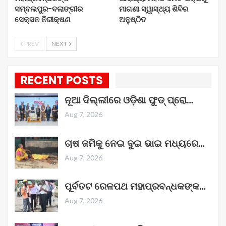
ସମ୍ବଲପୁର-ବଲାଙ୍ଗୀର
ମାଗଣା ସ୍ୱାସ୍ଥ୍ୟ ଶିବିର
ସେକ୍ସନ ନିରୀକ୍ଷଣ
ଅନୁଷ୍ଠିତ
PREV
NEXT
RECENT POSTS
ନୂଆ ଦିଲ୍ଲୀରେ ଓଡ଼ିଶା ଫୁଡ୍ ପ୍ରୋ…
Aug 7, 2026
ଚାଷ ଜମିକୁ ନେଇ ଦୁଇ ଭାଇ ମଧ୍ୟରେ…
Aug 7, 2026
ପୂର୍ବତଟ ରେଳପଥ ମହାପ୍ରବନ୍ଧକଙ୍କ…
Aug 7, 2026