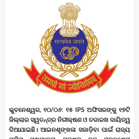
ଭୁବନେଶ୍ୱର, ୧୦/୦୬: ୧୫ IPS ଅଫିସରଙ୍କୁ ୧୭ଟି
ଜିଲ୍ଲାର ସ୍ୱତନ୍ତ୍ର ନିରୀକ୍ଷଣ ଓ ତଦାରଖ ଦାୟିତ୍ୱ
ଦିଆଯାଇଛି। ଆଇନଶୃଙ୍ଖଳା ସଜାଡ଼ିବା ପାଇଁ ରାଜ୍ୟ