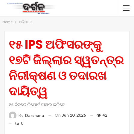
Home
ଓଡିଶା
୧୫ IPS ଅଫିସରଙ୍କୁ
୧୭ଟି ଜିଲ୍ଲାର ସ୍ୱତନ୍ତ୍ର
ନିରୀକ୍ଷଣ ଓ ତଦାରଖ
ଦାୟିତ୍ୱ
୧୫ ଦିନରେ ରିପୋର୍ଟ ଦାଖଲ କରିବେ
On
Jun 10, 2026
42
By
Darshana
0