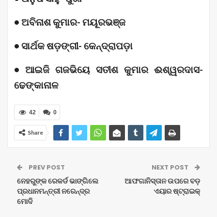
• ଅବିନାଶ କୁମାର- ମୟୂରଭଞ୍ଜ
• ସାର୍ଥକ ଷଡ଼ଙ୍ଗୀ- କେନ୍ଦ୍ରାପଡ଼ା
• ଆଇଜି ଗଜଭିୟେ ସତୀଶ କୁମାର ଈଶ୍ୱରଦାସ-
ଢେଙ୍କାନାଳ
42
0
Share
PREV POST
NEXT POST
ନେହରୁଙ୍କ ରେକର୍ଡ ଭାଙ୍ଗିଲେ
ଆଫଗାନିସ୍ତାନ ଉପରେ ବଡ଼
ପ୍ରଧାନମନ୍ତ୍ରୀ ନରେନ୍ଦ୍ର
ଏୟାର ଷ୍ଟ୍ରାଇକ୍
ମୋଦି