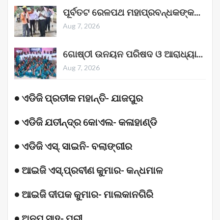
ପୂର୍ବତଟ ରେଳପଥ ମହାପ୍ରବନ୍ଧକଙ୍କ…
Aug 7, 2026
ଗୋଷ୍ଠୀ ଉନୟନ ପରିଷଦ ଓ ଆରାଧ୍ୟା…
Aug 7, 2026
• ଏଡିଜି ପ୍ରତୀକ ମହାନ୍ତି- ଯାଜପୁର
• ଏଡିଜି ଯତୀନ୍ଦ୍ର କୋଏଲ- କଳାହାଣ୍ଡି
• ଏଡିଜି ଏସ୍‌. ସାଇନି- ବଲାଙ୍ଗୀର
• ଆଇଜି ଏସ୍‌.ପ୍ରବୀଣ କୁମାର- କନ୍ଧମାଳ
• ଆଇଜି ଦୀପକ କୁମାର- ମାଲକାନଗିରି
• ଅନୁପ ସାହୁ- ପୁରୀ