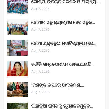
ଗୋଷ୍ଠୀ ଉନୟନ ପରିଷଦ ଓ ଆରାଧ୍ୟା…
Aug 7, 2026
ସୋଆର ସବୁ କ୍ୟାମ୍ପସ ହେବ ସବୁଜ…
Aug 7, 2026
ସୋଆ ଯୁକ୍ତଦୁଇ ମହାବିଦ୍ୟାଳୟରେ…
Aug 7, 2026
କାହିଁକି ସମ୍ବେଦନହୀନ ହୋଇଯାଉଛି…
Aug 7, 2026
‘ଜଣଙ୍କ ଉପରେ ଆକ୍ରମଣ,…
Aug 7, 2026
ପାହାଡ଼ିଆ ରାସ୍ତାକୁ ଭୂସ୍ଖଳନମୁକ୍ତ…