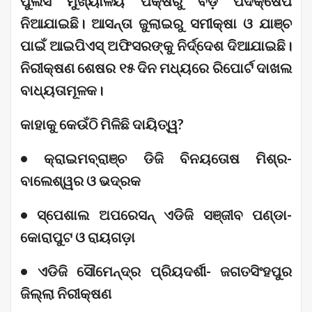
ପୁଲିସ ମୁଖ୍ୟାଳୟ ପକ୍ଷରୁ ବଡ଼ ପଦକ୍ଷେପ
ନିଆଯାଇଛି। ଆସନ୍ତା ଜୁଲାଇରୁ ସମୀକ୍ଷା ଓ ଯାଞ୍ଚ
ପାଇଁ ଆଇପିଏସ୍ ଅଫିସରଙ୍କୁ ନିର୍ଦ୍ଦେଶ ଦିଆଯାଇଛି।
ନିରୀକ୍ଷଣ ଶେଷର ୧୫ ଦିନ ମଧ୍ୟରେ ରିପୋର୍ଟ ଦାଖଲ
ବାଧ୍ୟତାମୂଳକ।
କାହାକୁ କେଉଁଠି ମିଳିଛି ଦାୟିତ୍ୱ?
• କ୍ରାଇମବ୍ରାଞ୍ଚ ଡିଜି ବିନୟତୋଷ ମିଶ୍ର-
ବାଲେଶ୍ୱର ଓ ଭଦ୍ରକ
• ସ୍ପେଶାଲ ଅପରେସନ୍ ଏଡିଜି ସଞ୍ଜୀବ ପଣ୍ଡା-
କୋରାପୁଟ ଓ ରାୟଗଡ଼ା
• ଏଡିଜି ସୌମେନ୍ଦ୍ର ପ୍ରିୟଦର୍ଶୀ- ଜଗତସିଂହପୁର
ଜିଲ୍ଲା ନିରୀକ୍ଷଣ