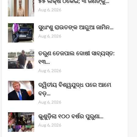
୫୫ ଲକ୍ଷ ଠକେଇ; ୩ ଜଣଙ୍କୁ…
Aug 6, 2026
ସୁଧାଂଶୁ ରାଉତଙ୍କ ଆଗୁଆ ଜାମିନ…
Aug 6, 2026
ତରୁଣ ତେଜପାଲ ଦୋଷୀ ସାବ୍ୟସ୍ତ:
୧୩…
Aug 6, 2026
ଦ୍ୱିତୀୟ ବିଶ୍ୱଯୁଦ୍ଧ ପରେ ଆମେ
ବଡ଼…
Aug 6, 2026
ଭୁଶୁଡ଼ିଲା ୧୦୦ ବର୍ଷର ପୁରୁଣା…
Aug 6, 2026