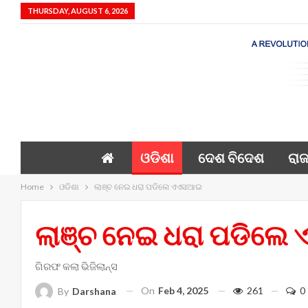
THURSDAY, AUGUST 6, 2026
ଓଡିଶା
ଦେଶ ବିଦେଶ
ରାଜ
Home
ଓଡିଶା
ଲାଞ୍ଚ ନେଇ ଧରା ପଡିଲେ ଏଏସଆଇ
ଲାଞ୍ଚ ନେଇ ଧରା ପଡିଲ
ଗିରଫ କଲା ଭିଜିଲାନ୍ସ
On
Feb 4, 2025
261
0
By
Darshana