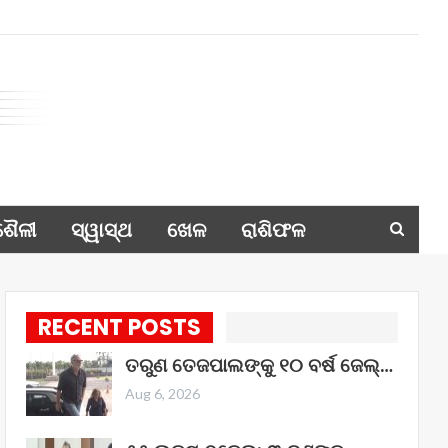
ଶୈଳୀ
ସ୍ୱାସ୍ଥ
ଖେଳ
ରାଶିଫଳ
RECENT POSTS
ତରୁଣ ତେଜପାଲଙ୍କୁ ୧୦ ବର୍ଷ ଜେଲ୍‌…
Aug 6, 2026