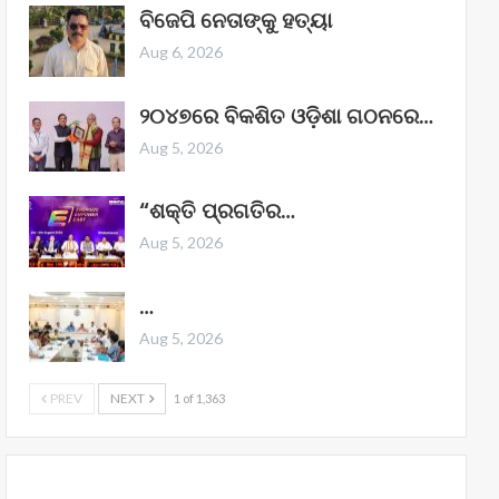
ବିଜେପି ନେତାଙ୍କୁ ହତ୍ୟା
Aug 6, 2026
୨୦୪୭ରେ ବିକଶିତ ଓଡ଼ିଶା ଗଠନରେ…
Aug 5, 2026
“ଶକ୍ତି ପ୍ରଗତିର…
Aug 5, 2026
…
Aug 5, 2026
PREV
NEXT
1 of 1,363