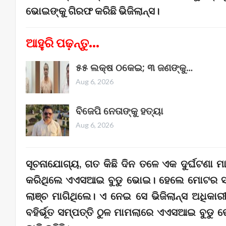
ଭୋଇଙ୍କୁ ଗିରଫ କରିଛି ଭିଜିଲାନ୍ସ।
ଆହୁରି ପଢ଼ନ୍ତୁ...
୫୫ ଲକ୍ଷ ଠକେଇ; ୩ ଜଣଙ୍କୁ…
Aug 6, 2026
ବିଜେପି ନେତାଙ୍କୁ ହତ୍ୟା
Aug 6, 2026
ସୂଚନାଯୋଗ୍ୟ, ଗତ କିଛି ଦିନ ତଳେ ଏକ ଦୁର୍ଘଟ
କରିଥିଲେ ଏଏସଆଇ ବୁଡୁ ଭୋଇ। ହେଲେ ମୋଟର ସ
ଲାଞ୍ଚ ମାଗିଥିଲେ। ଏ ନେଇ ସେ ଭିଜିଲାନ୍ସ ଅଧି
ବହିର୍ଭୂତ ସମ୍ପତ୍ତି ଠୁଳ ମାମଲାରେ ଏଏସଆଇ ବୁଡୁ