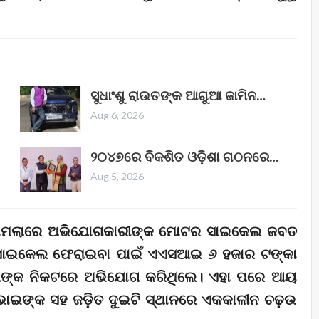
ସୁଧାଂଶୁ ରାଉତଙ୍କ ଆଗୁଆ ଜାମିନ…
Aug 6, 2026
୨୦୪୭ରେ ବିକଶିତ ଓଡ଼ିଶା ଗଠନରେ…
Aug 5, 2026
ଣା ମାମଲାରେ ଅଭିଯୋଗକାରୀଙ୍କ ମୋଟର ସାଇକେଲ ଜବତ
ାଇକେଲ ଫେରାଇବା ପାଇଁ ଏଏସଆଇ ୬ ହଜାର ଟଙ୍କା
କାରୀଙ୍କ ନିକଟରେ ଅଭିଯୋଗ କରିଥିଲେ। ଏହା ପରେ ଆୟ
 ଭୋଇଙ୍କ ସହ ଜଡ଼ିତ ଦୁଇଟି ସ୍ଥାନରେ ଏକକାଳୀନ ଚଢ଼ଉ