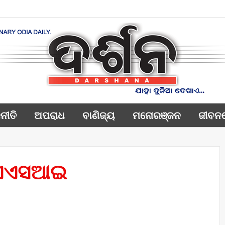
ନୀତି
ଅପରାଧ
ବାଣିଜ୍ୟ
ମନୋରଞ୍ଜନ
ଜୀବନ
େ ଏଏସଆଇ