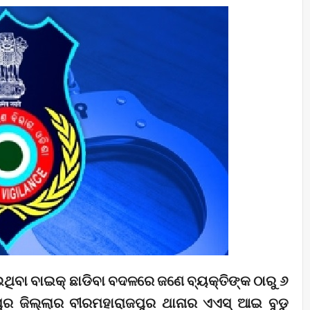
ଇଥିବା ବାଇକ୍ ଛାଡିବା ବଦଳରେ ଜଣେ ବ୍ୟକ୍ତିଙ୍କ ଠାରୁ ୬
ୁର ଜିଲ୍ଲାର ବୀରମହାରାଜପୁର ଥାନାର ଏଏସ୍ ଆଇ ବୁଡୁ