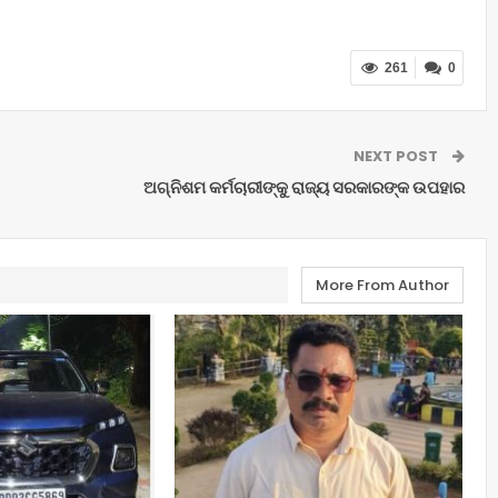
261
0
NEXT POST
ଅଗ୍ନିଶମ କର୍ମଚାରୀଙ୍କୁ ରାଜ୍ୟ ସରକାରଙ୍କ ଉପହାର
More From Author