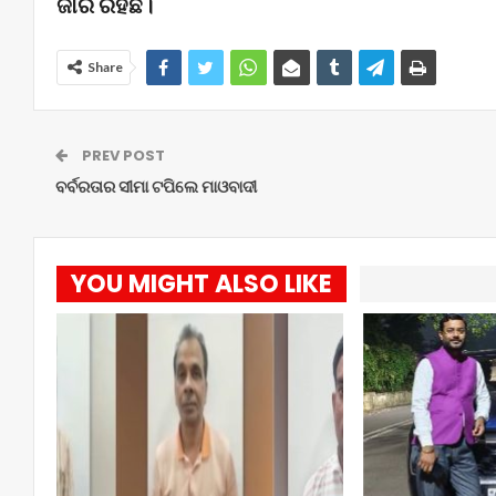
ଜାରି ରହିଛି।
Share
PREV POST
ବର୍ବରତାର ସୀମା ଟପିଲେ ମାଓବାଦୀ
YOU MIGHT ALSO LIKE