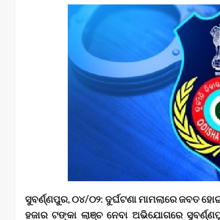
ସୁବର୍ଣ୍ଣପୁର, ୦୪/୦୨: ଦୁର୍ଘଟଣା ମାମଲାରେ ଜବତ ହୋ
ହଜାର ଟଙ୍କା ଲାଞ୍ଚ ନେବା ଅଭିଯୋଗରେ ସୁବର୍ଣ୍ଣପ