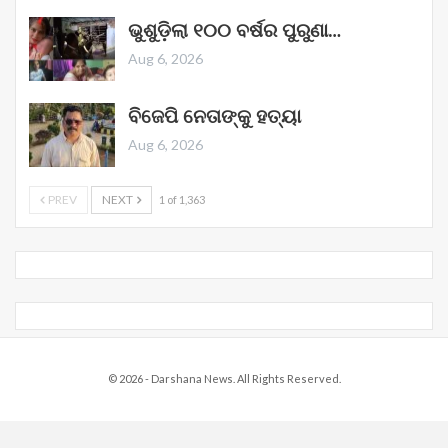
ଭୁଶୁଡ଼ିଲା ୧୦୦ ବର୍ଷର ପୁରୁଣା…
Aug 6, 2026
ବିଜେପି ନେତାଙ୍କୁ ହତ୍ୟା
Aug 6, 2026
PREV
NEXT
1 of 1,363
© 2026 - Darshana News. All Rights Reserved.