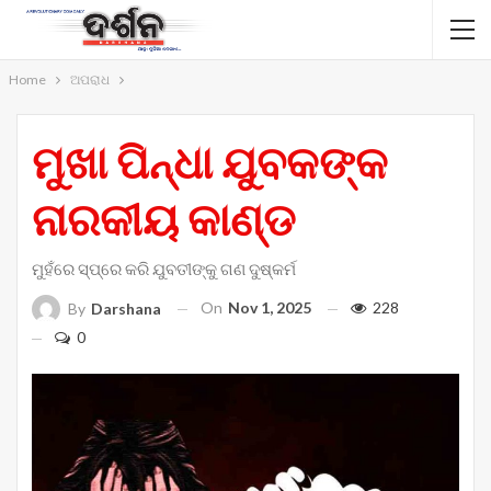
Home
ଅପରାଧ
ମୁଖା ପିନ୍ଧା ଯୁବକଙ୍କ
ନାରକୀୟ କାଣ୍ଡ
ମୁହଁରେ ସ୍ପ୍ରେ କରି ଯୁବତୀଙ୍କୁ ଗଣ ଦୁଷ୍କର୍ମ
On
Nov 1, 2025
228
By
Darshana
0