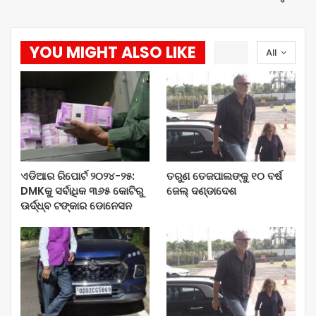
YOU MIGHT ALSO LIKE
All
ଏଡିଆର ରିପୋର୍ଟ ୨୦୨୪-୨୫:
ତରୁଣ ତେଜପାଲଙ୍କୁ ୧୦ ବର୍ଷ
DMKକୁ ସର୍ବାଧିକ ୩୬୫ କୋଟିରୁ
ଜେଲ୍‌ ଦଣ୍ଡାଦେଶ
ଊର୍ଦ୍ଧ୍ବ ଟଙ୍କାର ଡୋନେସନ