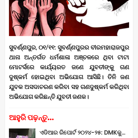
ସୁବର୍ଣ୍ଣପୁର, ୦୧/୧୧: ସୁବର୍ଣ୍ଣପୁରର ବୀରମହାରାଜପୁର
ଥାନା ଅନ୍ତର୍ଗତ ଧର୍ମଶାଳା ଅଞ୍ଚଳରେ ଥିବା ଟାଟା
ମୋଟର୍ସରେ କାର୍ଯ୍ୟରତ ଜଣେ ଯୁବତୀଙ୍କୁ ଗଣ
ଦୁଷ୍କର୍ମ ହୋଇଥିବା ଅଭିଯୋଗ ଆସିଛି। ତିନି ଜଣ
ଯୁବକ ଅସଦାଚରଣ କରିବା ସହ ଗଣଦୁଷ୍କର୍ମ କରିଥିବା
ଅଭିଯୋଗ କରିଛନ୍ତି ଯୁବତୀ ଜଣକ।
ଆହୁରି ପଢ଼ନ୍ତୁ...
ଏଡିଆର ରିପୋର୍ଟ ୨୦୨୪-୨୫: DMKକୁ…