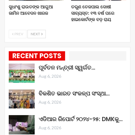
ସୁଧାଂଶୁ ରାଉତଙ୍କ ଆଗୁଆ
ତରୁଣ ତେଜପାଲ ଦୋଷୀ
ଜାମିନ ଆବେଦନ ଖାରଜ
ସାବ୍ୟସ୍ତ: ୧୩ ବର୍ଷ ପରେ
ହାଇକୋର୍ଟଙ୍କ ବଡ଼ ରାୟ
PREV
NEXT
RECENT POSTS
ପୂର୍ବତନ ମନ୍ତ୍ରୀ ସ୍ୱର୍ଗତ…
Aug 6, 2026
ବିକଶିତ ଭାରତ ସଂକଳ୍ପ ସଂସ୍ଥା…
Aug 6, 2026
ଏଡିଆର ରିପୋର୍ଟ ୨୦୨୪-୨୫: DMKକୁ…
Aug 6, 2026