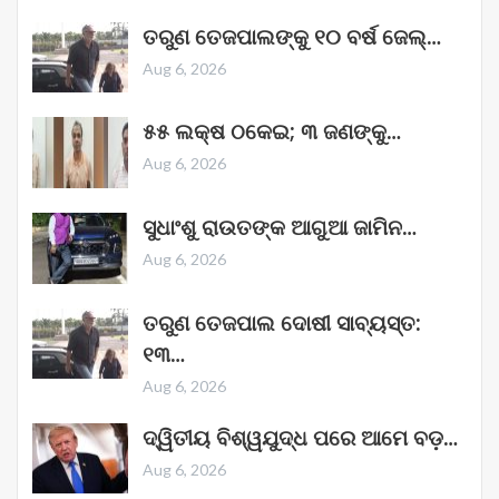
ତରୁଣ ତେଜପାଲଙ୍କୁ ୧୦ ବର୍ଷ ଜେଲ୍‌…
Aug 6, 2026
୫୫ ଲକ୍ଷ ଠକେଇ; ୩ ଜଣଙ୍କୁ…
Aug 6, 2026
ସୁଧାଂଶୁ ରାଉତଙ୍କ ଆଗୁଆ ଜାମିନ…
Aug 6, 2026
ତରୁଣ ତେଜପାଲ ଦୋଷୀ ସାବ୍ୟସ୍ତ:
୧୩…
Aug 6, 2026
ଦ୍ୱିତୀୟ ବିଶ୍ୱଯୁଦ୍ଧ ପରେ ଆମେ ବଡ଼…
Aug 6, 2026