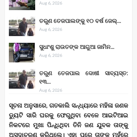
Aug 6, 2026
ତରୁଣ ତେଜପାଲଙ୍କୁ ୧୦ ବର୍ଷ ଜେଲ୍‌…
Aug 6, 2026
ସୁଧାଂଶୁ ରାଉତଙ୍କ ଆଗୁଆ ଜାମିନ…
Aug 6, 2026
ତରୁଣ ତେଜପାଲ ଦୋଷୀ ସାବ୍ୟସ୍ତ:
୧୩…
Aug 6, 2026
ସୂଚନା ଅନୁସାରେ, ଗତକାଲି ସନ୍ଧ୍ୟାରେ ମହିଳା ଜଣକ
ଡ୍ୟୁଟି ସାରି ଘରକୁ ଫେରୁଥିବା ବେଳେ ଆଇଟିଆଇ
ନିକଟରେ ମୁଖା ପିନ୍ଧିଥିବା ତିନି ଜଣ ଯୁବକ ତାଙ୍କୁ
ଅସଦାଚରଣ କରିଥିଲେ। ଏହା ପରେ ତାଙ୍କ ମୁହଁରେ