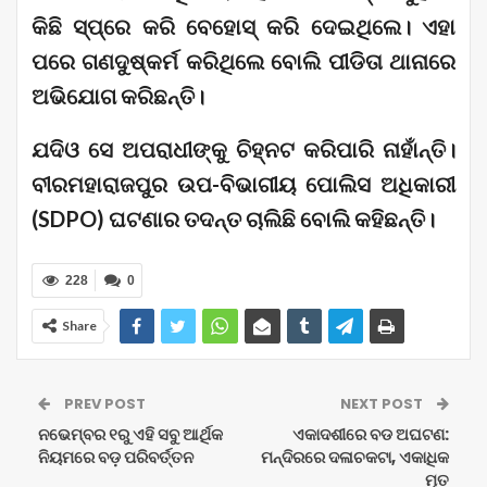
କିଛି ସ୍ପ୍ରେ କରି ବେହୋସ୍ କରି ଦେଇଥିଲେ। ଏହା
ପରେ ଗଣଦୁଷ୍କର୍ମ କରିଥିଲେ ବୋଲି ପୀଡିତା ଥାନାରେ
ଅଭିଯୋଗ କରିଛନ୍ତି।
ଯଦିଓ ସେ ଅପରାଧୀଙ୍କୁ ଚିହ୍ନଟ କରିପାରି ନାହାଁନ୍ତି।
ବୀରମହାରାଜପୁର ଉପ-ବିଭାଗୀୟ ପୋଲିସ ଅଧିକାରୀ
(SDPO) ଘଟଣାର ତଦନ୍ତ ଚାଲିଛି ବୋଲି କହିଛନ୍ତି।
228
0
Share
PREV POST
NEXT POST
ନଭେମ୍ବର ୧ରୁ ଏହି ସବୁ ଆର୍ଥିକ
ଏକାଦଶୀରେ ବଡ ଅଘଟଣ:
ନିୟମରେ ବଡ଼ ପରିବର୍ତ୍ତନ
ମନ୍ଦିରରେ ଦଳାଚକଟା, ଏକାଧିକ
ମୃତ