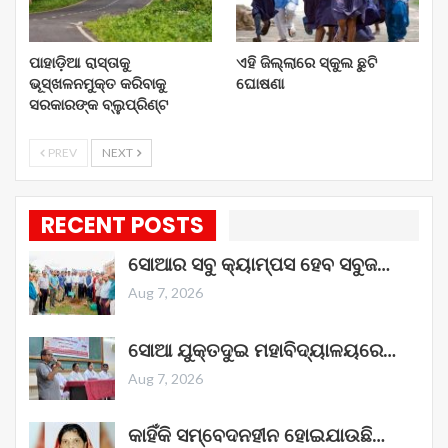
ପାହାଡ଼ିଆ ରାସ୍ତାକୁ
ଏହି ଜିଲ୍ଲାରେ ସ୍କୁଲ ଛୁଟି
ଭୂସ୍ଖଳନମୁକ୍ତ କରିବାକୁ
ଘୋଷଣା
ସରକାରଙ୍କ ବ୍ଲୁପ୍ରିଣ୍ଟ
PREV
NEXT
RECENT POSTS
ସୋଆର ସବୁ କ୍ୟାମ୍ପସ ହେବ ସବୁଜ…
Aug 7, 2026
ସୋଆ ଯୁକ୍ତଦୁଇ ମହାବିଦ୍ୟାଳୟରେ…
Aug 7, 2026
କାହିଁକି ସମ୍ବେଦନହୀନ ହୋଇଯାଉଛି…