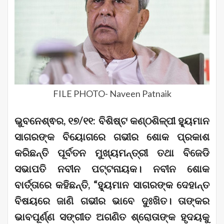
FILE PHOTO- Naveen Patnaik
ଭୁବନେଶ୍ଵର, ୧୭/୧୧: ବିଶିଷ୍ଟ କଣ୍ଠଶିଳ୍ପୀ ହ୍ୟୁମାନ
ସାଗରଙ୍କ ବିୟୋଗରେ ଗଭୀର ଶୋକ ପ୍ରକାଶ
କରିଛନ୍ତି ପୂର୍ବତନ ମୁଖ୍ୟମନ୍ତ୍ରୀ ତଥା ବିଜେଡି
ସଭାପତି ନବୀନ ପଟ୍ଟନାୟକ। ନବୀନ ଶୋକ
ବାର୍ତ୍ତାରେ କହିଛନ୍ତି, “ହ୍ୟୁମାନ ସାଗରଙ୍କ ଦେହାନ୍ତ
ବିଷୟରେ ଜାଣି ଗଭୀର ଭାବେ ଦୁଃଖିତ। ତାଙ୍କର
ଭାବପୂର୍ଣ୍ଣ ସଙ୍ଗୀତ ଅଗଣିତ ଶ୍ରୋତାଙ୍କ ହୃଦୟକୁ