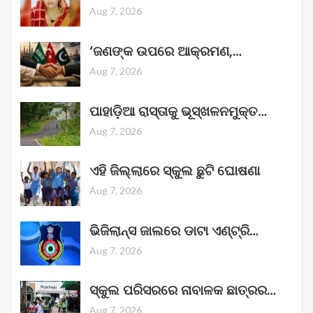
Aug 7, 2026
‘ଜଣଙ୍କ ଉପରେ ଆକ୍ରମଣ,…
Aug 7, 2026
ପାହାଡ଼ିଆ ରାସ୍ତାକୁ ଭୂସ୍ଖଳନମୁକ୍ତ…
Aug 7, 2026
ଏହି ଜିଲ୍ଲାରେ ସ୍କୁଲ ଛୁଟି ଘୋଷଣା
Aug 7, 2026
ଭିଜିଲାନ୍ସ ଜାଲରେ ଡାଟା ଏଣ୍ଟ୍ରି…
Aug 7, 2026
ସ୍କୁଲ ପରିସରରେ ନାବାଳକ ଛାତ୍ରର…
Aug 7, 2026