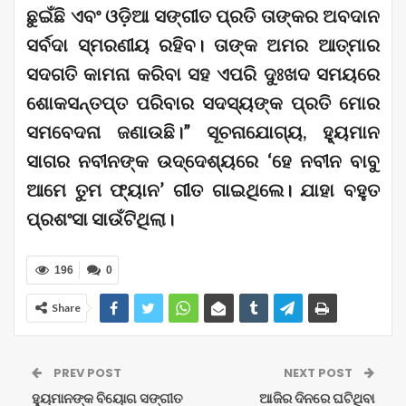
ଛୁଇଁଛି ଏବଂ ଓଡ଼ିଆ ସଙ୍ଗୀତ ପ୍ରତି ତାଙ୍କର ଅବଦାନ
ସର୍ବଦା ସ୍ମରଣୀୟ ରହିବ। ତାଙ୍କ ଅମର ଆତ୍ମାର
ସଦଗତି କାମନା କରିବା ସହ ଏପରି ଦୁଃଖଦ ସମୟରେ
ଶୋକସନ୍ତପ୍ତ ପରିବାର ସଦସ୍ୟଙ୍କ ପ୍ରତି ମୋର
ସମବେଦନା ଜଣାଉଛି।” ସୂଚନାଯୋଗ୍ୟ, ହ୍ୟୁମାନ
ସାଗର ନବୀନଙ୍କ ଉଦ୍ଦେଶ୍ୟରେ ‘ହେ ନବୀନ ବାବୁ
ଆମେ ତୁମ ଫ୍ୟାନ’ ଗୀତ ଗାଇଥିଲେ। ଯାହା ବହୁତ
ପ୍ରଶଂସା ସାଉଁଟିଥିଲା।
196
0
Share
PREV POST
NEXT POST
ହ୍ୟୁମାନଙ୍କ ବିୟୋଗ ସଙ୍ଗୀତ
ଆଜିର ଦିନରେ ଘଟିଥିବା