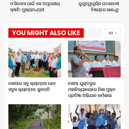
ଓ ସିନେମା ପାଇଁ ଏକ ଅପୂରଣୀୟ
ଗୁରୁତ୍ୱପୂର୍ଣ୍ଣ ଘଟଣାବଳୀ
କ୍ଷତି: ମୁଖ୍ୟମନ୍ତ୍ରୀ
ବିଷୟରେ ଜାଣନ୍ତୁ
YOU MIGHT ALSO LIKE
All
ସୋଆର ସବୁ କ୍ୟାମ୍ପସ ହେବ
ସୋଆ ଯୁକ୍ତଦୁଇ
ସବୁଜ କ୍ୟାମ୍ପସ: କୁଳପତି
ମହାବିଦ୍ୟାଳୟରେ ନିଶା ମୁକ୍ତ
ପ୍ରତିଜ୍ଞା ଅଭିଯାନ କର୍ମଶାଳା