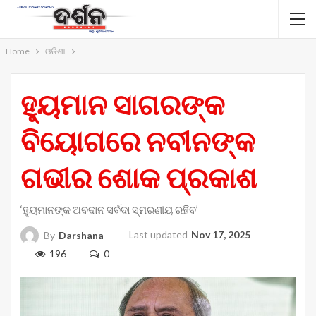
Home
ଓଡିଶା
ହ୍ୟୁମାନ ସାଗରଙ୍କ
ବିୟୋଗରେ ନବୀନଙ୍କ
ଗଭୀର ଶୋକ ପ୍ରକାଶ
‘ହ୍ୟୁମାନଙ୍କ ଅବଦାନ ସର୍ବଦା ସ୍ମରଣୀୟ ରହିବ’
Last updated
Nov 17, 2025
By
Darshana
196
0