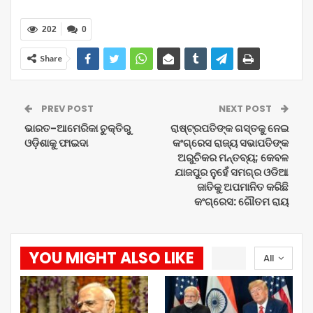
202
0
Share
PREV POST
NEXT POST
ଭାରତ-ଆମେରିକା ଚୁକ୍ତିରୁ
ରାଷ୍ଟ୍ରପତିଙ୍କ ଗସ୍ତକୁ ନେଇ
ଓଡ଼ିଶାକୁ ଫାଇଦା
କଂଗ୍ରେସ ରାଜ୍ୟ ସଭାପତିଙ୍କ
ଅରୁଚିକର ମନ୍ତବ୍ୟ; କେବଳ
ଯାଜପୁର ନୁହେଁ ସମଗ୍ର ଓଡିଆ
ଜାତିକୁ ଅପମାନିତ କରିଛି
କଂଗ୍ରେସ: ଗୌତମ ରାୟ
YOU MIGHT ALSO LIKE
All