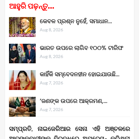
ଆହୁରି ପଢ଼ନ୍ତୁ...
କେବଳ ପ୍ରଶ୍ନ ନୁହେଁ, ସମାଧାନ…
Aug 8, 2026
ଭାରତ ଉପରେ ଲାଗିବ ୧୦୦% ଟାରିଫ
Aug 8, 2026
କାହିଁକି ସମ୍ବେଦନହୀନ ହୋଇଯାଉଛି…
Aug 7, 2026
‘ଜଣଙ୍କ ଉପରେ ଆକ୍ରମଣ,…
Aug 7, 2026
ସମ୍ପ୍ରତି, ନାଇଜେରିଆର ସେନା ଏହି ଅଞ୍ଚଳରେ
ଆତଙ୍କବାଦୀଙ୍କ ବିରୁଦ୍ଧରେ ଅପରେସନ୍ କରିଥିଲା