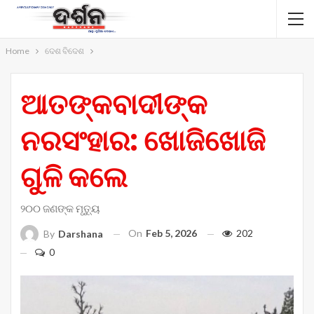
Home
ଦେଶ ବିଦେଶ
ଆତଙ୍କବାଦୀଙ୍କ
ନରସଂହାର: ଖୋଜିଖୋଜି
ଗୁଳି କଲେ
୨୦୦ ଜଣଙ୍କ ମୃତ୍ୟୁ
On
Feb 5, 2026
202
By
Darshana
0