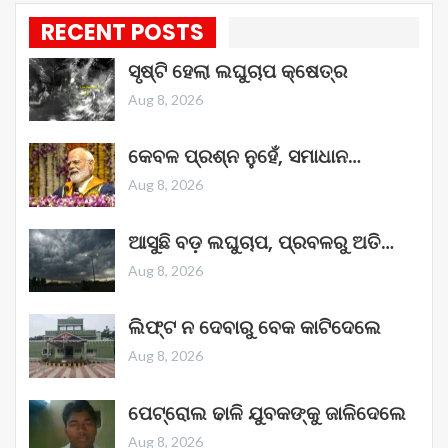
RECENT POSTS
ସୃଷ୍ଟି ହେଲା ଲଘୁଚାପ କ୍ଷେତ୍ର
Aug 8, 2026
କେବଳ ପ୍ରଶ୍ନ ନୁହେଁ, ସମାଧାନ…
Aug 8, 2026
ଆସୁଛି ବଡ଼ ଲଘୁଚାପ, ପ୍ରବଳରୁ ଅତି…
Aug 8, 2026
ଲିଫ୍ଟ ନ ଦେବାରୁ ବେକ କାଟିଦେଲେ
Aug 8, 2026
ପେଟ୍ରୋଲ ଢାଳି ଯୁବକଙ୍କୁ ଜାଳିଦେଲେ
Aug 8, 2026