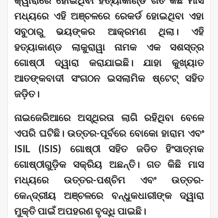
ମଧ୍ୟରେ ଏହି ଅଞ୍ଚଳରେ ରେକର୍ଡ ହୋଇଥିବା ଏହା
ସବୁଠାରୁ ଭୟଙ୍କର ଆକ୍ରମଣ ଥିଲା। ଏହି
ହତ୍ୟାକାଣ୍ଡ ଲାକୁରାୱା ନାମକ ଏକ ସଶସ୍ତ୍ର
ଗୋଷ୍ଠୀ ଦ୍ୱାରା କରାଯାଇଛି। ଯାହା କୁଖ୍ୟାତ
ଆତଙ୍କବାଦୀ ସଂଗଠନ ଇସଲାମିକ ଷ୍ଟେଟ୍ ସହିତ
ଜଡ଼ିତ।
ନାଇଜେରିଆରେ ଅସ୍ଥିରତା ଲାଗି ରହିଥିବା ବେଳେ
ଏପରି ଘଟିଛି। ଉତ୍ତର-ପୂର୍ବରେ ବୋକୋ ହାରାମ ଏବଂ
ISIL (ISIS) ଗୋଷ୍ଠୀ ସହିତ ଜଡିତ ହିଂସାତ୍ମକ
ଗୋଷ୍ଠୀଗୁଡ଼ିକ ସକ୍ରିୟ ଅଛନ୍ତି। ଗତ କିଛି ମାସ
ମଧ୍ୟରେ ଉତ୍ତର-ପଶ୍ଚିମ ଏବଂ ଉତ୍ତର-
କେନ୍ଦ୍ରୀୟ ଅଞ୍ଚଳରେ ବନ୍ଧୁକଧାରୀଙ୍କ ଦ୍ୱାରା
ମୁକ୍ତି ପାଇଁ ଅପହରଣ ବୃଦ୍ଧି ପାଇଛି।