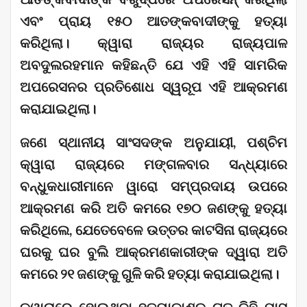
ଏବଂ ପ୍ରାୟ ୧୫୦ ଆତଙ୍କବାଦୀଙ୍କୁ ହତ୍ୟା
କରିଥିଲା। କ୍ୱାରା ରାଜ୍ୟର ରାଜ୍ୟପାଳ
ଅବଦୁଲରହମାନ କହିଛନ୍ତି ଯେ ଏହି ଏହି ସାମରିକ
ଅପରେସନର ପ୍ରତିଶୋଧ ସ୍ୱରୂପ ଏହି ଆକ୍ରମଣ
କରାଯାଇଥିଲା।
ଜଣେ ସ୍ଥାନୀୟ ସାଂସଦଙ୍କ ଅନୁଯାୟୀ, ପଶ୍ଚିମ
କ୍ୱାରା ରାଜ୍ୟରେ ମଙ୍ଗଳବାର ସନ୍ଧ୍ୟାରେ
ବନ୍ଧୁକଧାରୀମାନେ ୱାରୋ ସମ୍ପ୍ରଦାୟ ଉପରେ
ଆକ୍ରମଣ କରି ଅତି କମରେ ୧୭୦ ଜଣଙ୍କୁ ହତ୍ୟା
କରିଥିଲେ, ଯେତେବେଳେ ଉତ୍ତର କାଟସିନା ରାଜ୍ୟରେ
ଘରକୁ ଘର ବୁଲି ଆକ୍ରମଣକାରୀଙ୍କ ଦ୍ୱାରା ଅତି
କମରେ ୨୧ ଜଣଙ୍କୁ ଗୁଳି କରି ହତ୍ୟା କରାଯାଇଥିଲା।
କ୍ୱାରାରେ ହୋଇଥିବା ହତ୍ୟାକାଣ୍ଡ ଗତ କିଛି ମାସ