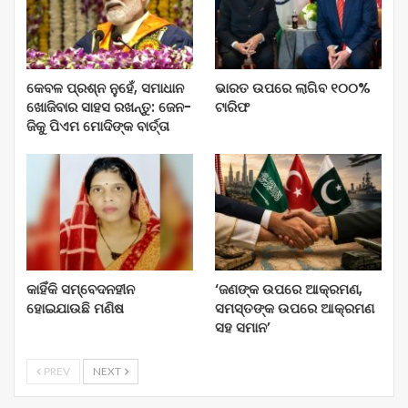
କେବଳ ପ୍ରଶ୍ନ ନୁହେଁ, ସମାଧାନ
ଭାରତ ଉପରେ ଲାଗିବ ୧୦୦%
ଖୋଜିବାର ସାହସ ରଖନ୍ତୁ: ଜେନ-
ଟାରିଫ
ଜିକୁ ପିଏମ ମୋଦିଙ୍କ ବାର୍ତ୍ତା
କାହିଁକି ସମ୍ବେଦନହୀନ
‘ଜଣଙ୍କ ଉପରେ ଆକ୍ରମଣ,
ହୋଇଯାଉଛି ମଣିଷ
ସମସ୍ତଙ୍କ ଉପରେ ଆକ୍ରମଣ
ସହ ସମାନ’
PREV
NEXT