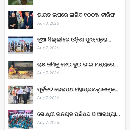
ଭାରତ ଉପରେ ଲାଗିବ ୧୦୦% ଟାରିଫ
Aug 8, 2026
ନୂଆ ଦିଲ୍ଲୀରେ ଓଡ଼ିଶା ଫୁଡ୍ ପ୍ରୋ…
Aug 7, 2026
ଚାଷ ଜମିକୁ ନେଇ ଦୁଇ ଭାଇ ମଧ୍ୟରେ…
Aug 7, 2026
ପୂର୍ବତଟ ରେଳପଥ ମହାପ୍ରବନ୍ଧକଙ୍କ…
Aug 7, 2026
ଗୋଷ୍ଠୀ ଉନୟନ ପରିଷଦ ଓ ଆରାଧ୍ୟା…
Aug 7, 2026