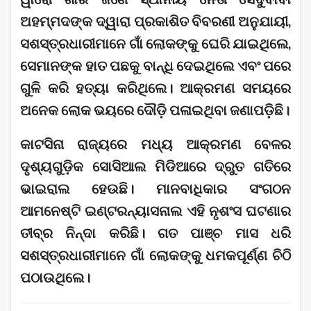
ଅହମ୍ମଦଙ୍କ ଦ୍ୱାରା ପ୍ରକାଶିତ ବିବରଣୀ ଅନୁଯାୟୀ,
ସଶସ୍ତ୍ରଧାରୀମାନେ ଗାଁ ଲୋକଙ୍କୁ ଘେରି ଯାଇଥିଲେ,
ସେମାନଙ୍କ ହାତ ପଛକୁ ବାନ୍ଧି ଦେଇଥିଲେ ଏବଂ ପରେ
ଗୁଳି କରି ହତ୍ୟା କରିଥିଲେ। ଆକ୍ରମଣ ସମୟରେ
ଅନେକ ଲୋକ ଭୟରେ ଦୌଡ଼ି ପଳାଇଥିବା ଜଣାପଡ଼ିଛି।
କାଟସିନା ରାଜ୍ୟରେ ମଧ୍ୟ ଆକ୍ରମଣ ବେଳର
ଦୃଶ୍ୟଗୁଡ଼ିକ ସୋସିଆଲ ମିଡିଆରେ ଦ୍ରୁତ ଗତିରେ
ଭାଇରାଲ ହେଉଛି। ମାନବାଧିକାର ସଂଗଠନ
ଆମନେଷ୍ଟି ଇଣ୍ଟରନ୍ୟାସନାଲ ଏହି ନୃଶଂସ ଘଟଣାର
ତୀବ୍ର ନିନ୍ଦା କରିଛି। ଗତ ପାଞ୍ଚ ମାସ ଧରି
ସଶସ୍ତ୍ରଧାରୀମାନେ ଗାଁ ଲୋକଙ୍କୁ ଧମକପୂର୍ଣ୍ଣ ଚିଠି
ପଠାଉଥିଲେ।