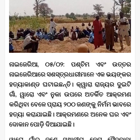
ନାଇଜେରିଆ, ୦୫/୦୨: ପଶ୍ଚିମ ଏବଂ ଉତ୍ତର
ନାଇଜେରିଆରେ ସଶସ୍ତ୍ରଧାରୀମାନେ ଏକ ଭୟଙ୍କର
ହତ୍ୟାକାଣ୍ଡ ଘଟାଇଛନ୍ତି। କ୍ୱାରା ରାଜ୍ୟର ଦୁଇଟି
ଗାଁ, ୱାରୋ ଏବଂ ନୁକା ଉପରେ ଅତର୍କିତ ଆକ୍ରମଣ
କରିଥିବା ବେଳେ ପ୍ରାୟ ୨୦୦ ଜଣଙ୍କୁ ନିର୍ମମ ଭାବରେ
ହତ୍ୟା କରାଯାଇଛି। ଆକ୍ରମଣରେ ଅନେକ ଘର ଏବଂ
ଦୋକାନ ପୋଡ଼ି ଦିଆଯାଇଛି।
ୱାରୋ ଗାଁର ଜଣେ ସ୍ଥାନୀୟ ନେତା ସୈଦୁବାବା