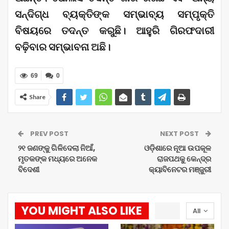
ସନ୍ଦିଗ୍ଧ ବ୍ୟକ୍ତିଙ୍କ ସମ୍ଭାବ୍ୟ ସମ୍ପୃକ୍ତି
ବିଷୟରେ ତଦନ୍ତ କରୁଛି। ଆହୁରି ଗିରଫଦାରୀ
ବଢ଼ିବାର ସମ୍ଭାବନା ଅଛି।
69
0
Share
PREV POST
NEXT POST
୨୧ ଜଣଙ୍କୁ ଗିଳିଦେଲା ନିଆଁ,
ଓଡ଼ିଶାରେ ନୂଆ ଉପକୂଳ
ମୃତକଙ୍କ ମଧ୍ୟରେ ଅନେକ
ରାଜପଥକୁ କେନ୍ଦ୍ର
ବିଦେଶୀ
କ୍ୟାବିନେଟର ମଞ୍ଜୁରୀ
YOU MIGHT ALSO LIKE
All