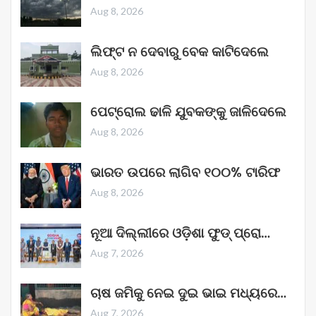
Aug 8, 2026
ଲିଫ୍ଟ ନ ଦେବାରୁ ବେକ କାଟିଦେଲେ
Aug 8, 2026
ପେଟ୍ରୋଲ ଢାଳି ଯୁବକଙ୍କୁ ଜାଳିଦେଲେ
Aug 8, 2026
ଭାରତ ଉପରେ ଲାଗିବ ୧୦୦% ଟାରିଫ
Aug 8, 2026
ନୂଆ ଦିଲ୍ଲୀରେ ଓଡ଼ିଶା ଫୁଡ୍ ପ୍ରୋ…
Aug 7, 2026
ଚାଷ ଜମିକୁ ନେଇ ଦୁଇ ଭାଇ ମଧ୍ୟରେ…
Aug 7, 2026