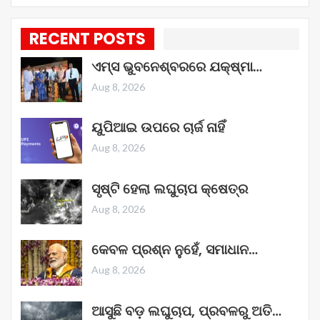
RECENT POSTS
ଏମ୍ସ ଭୁବନେଶ୍ବରରେ ଯକ୍ଷ୍ମା…
Aug 8, 2026
ୟୁପିଆଇ ଉପରେ ଚାର୍ଜ ନାହିଁ
Aug 8, 2026
ସୃଷ୍ଟି ହେଲା ଲଘୁଚାପ କ୍ଷେତ୍ର
Aug 8, 2026
କେବଳ ପ୍ରଶ୍ନ ନୁହେଁ, ସମାଧାନ…
Aug 8, 2026
ଆସୁଛି ବଡ଼ ଲଘୁଚାପ, ପ୍ରବଳରୁ ଅତି…