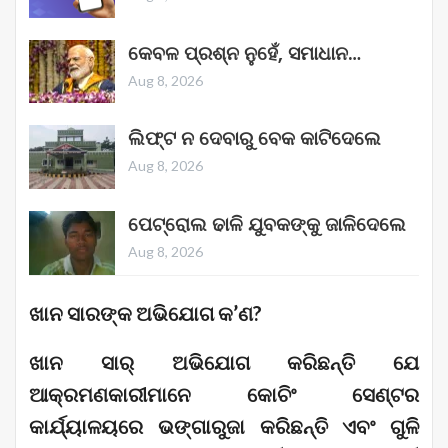
କେବଳ ପ୍ରଶ୍ନ ନୁହେଁ, ସମାଧାନ…
Aug 8, 2026
ଲିଫ୍ଟ ନ ଦେବାରୁ ବେକ କାଟିଦେଲେ
Aug 8, 2026
ପେଟ୍ରୋଲ ଢାଳି ଯୁବକଙ୍କୁ ଜାଳିଦେଲେ
Aug 8, 2026
ଖାନ ସାରଙ୍କ ଅଭିଯୋଗ କ’ଣ?
ଖାନ ସାର୍ ଅଭିଯୋଗ କରିଛନ୍ତି ଯେ
ଆକ୍ରମଣକାରୀମାନେ କୋଚିଂ ସେଣ୍ଟର
କାର୍ଯ୍ୟାଳୟରେ ଭଙ୍ଗାରୁଜା କରିଛନ୍ତି ଏବଂ ଗୁଳି