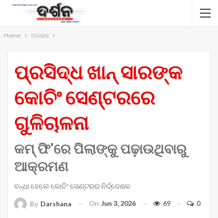
Home
ଅପରାଧ
ପ୍ରସିଦ୍ଧ ଖାନ୍ ସାରଙ୍କ
କୋଚିଂ ସେଣ୍ଟରରେ
ଗୁଳିଚାଳନା
କମ୍ ଫି'ରେ ପିଲାଙ୍କୁ ପଢ଼ାଉଥିବାରୁ
ଆକ୍ରମଣ
ବନ୍ଧା ହେଲେ କୋଚିଂ ସେଣ୍ଟରର ନିର୍ଦ୍ଦେଶକ
On
Jun 3, 2026
69
0
By
Darshana