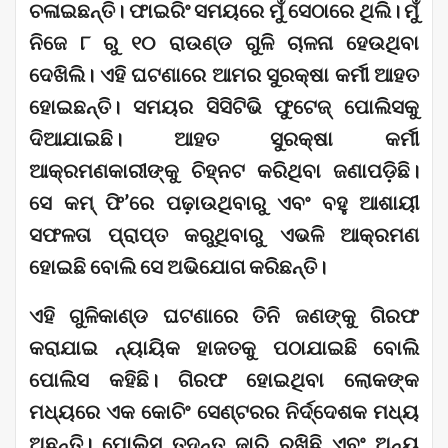
ଚଳାଇଛନ୍ତି। ଫାଇରିଂ ସମୟରେ ମୁଁ ସେଠାରେ ଥିଲି। ମୁଁ
ନିଜେ ୮ ରୁ ୧୦ ରାଉଣ୍ଡ ଗୁଳି ଚାଳନା ହେଉଥିବା
ଦେଖିଲି। ଏହି ଘଟଣାରେ ଆମର ସୁରକ୍ଷା କର୍ମୀ ଆହତ
ହୋଇଛନ୍ତି। ସମୟର ସିସିଟିଭି ଫୁଟେଜ୍ ପୋଲିସକୁ
ଦିଆଯାଇଛି। ଆହତ ସୁରକ୍ଷା କର୍ମୀ
ଆକ୍ରମଣକାରୀଙ୍କୁ ଚିହ୍ନଟ କରିଥିବା ଜଣାପଡ଼ିଛି।
ସେ କମ୍ ଫି’ରେ ପଢ଼ାଉଥିବାରୁ ଏବଂ ବହୁ ଆଶାୟୀ
ସଫଳତା ପ୍ରାପ୍ତ କରୁଥିବାରୁ ଏଭଳି ଆକ୍ରମଣ
ହୋଇଛି ବୋଲି ସେ ଅଭିଯୋଗ କରିଛନ୍ତି।
ଏହି ଗୁଳିକାଣ୍ଡ ଘଟଣାରେ ତିନି ଜଣଙ୍କୁ ଗିରଫ
କରାଯାଇ ନ୍ୟାୟିକ ହାଜତକୁ ପଠାଯାଇଛି ବୋଲି
ପୋଲିସ କହିଛି। ଗିରଫ ହୋଇଥିବା ଲୋକଙ୍କ
ମଧ୍ୟରେ ଏକ କୋଚିଂ ସେଣ୍ଟରର ନିର୍ଦ୍ଦେଶକ ମଧ୍ୟ
ଅଛନ୍ତି। ପୋଲିସ ତଦନ୍ତ ଜାରି ରଖିଛି ଏବଂ ଅନ୍ୟ