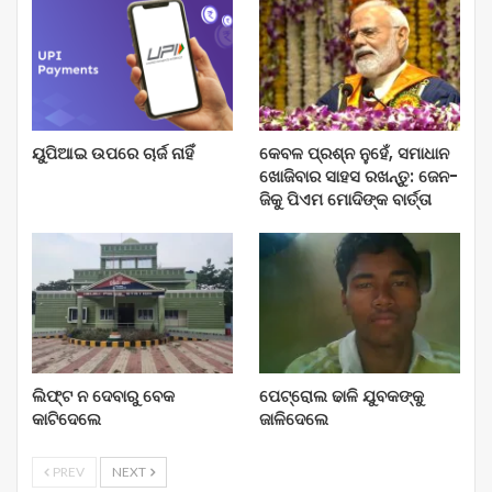
ୟୁପିଆଇ ଉପରେ ଚାର୍ଜ ନାହିଁ
କେବଳ ପ୍ରଶ୍ନ ନୁହେଁ, ସମାଧାନ
ଖୋଜିବାର ସାହସ ରଖନ୍ତୁ: ଜେନ-
ଜିକୁ ପିଏମ ମୋଦିଙ୍କ ବାର୍ତ୍ତା
ଲିଫ୍ଟ ନ ଦେବାରୁ ବେକ
ପେଟ୍ରୋଲ ଢାଳି ଯୁବକଙ୍କୁ
କାଟିଦେଲେ
ଜାଳିଦେଲେ
PREV
NEXT