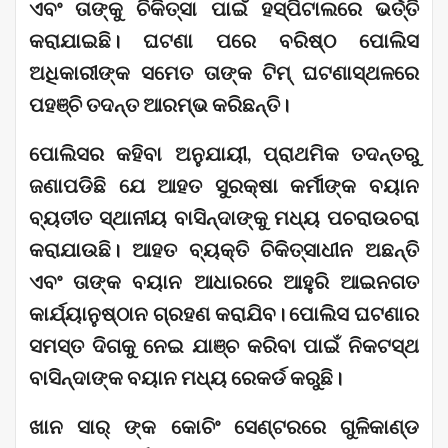
ଏବଂ ତାଙ୍କୁ ଚିକିତ୍ସା ପାଇଁ ହସ୍ପିଟାଲରେ ଭର୍ତ୍ତି
କରାଯାଇଛି। ଘଟଣା ପରେ ବରିଷ୍ଠ ପୋଲିସ
ଅଧିକାରୀଙ୍କ ସମେତ ତାଙ୍କ ଟିମ୍ ଘଟଣାସ୍ଥଳରେ
ପହଞ୍ଚି ତଦନ୍ତ ଆରମ୍ଭ କରିଛନ୍ତି।
ପୋଲିସର କହିବା ଅନୁଯାୟୀ, ପ୍ରାଥମିକ ତଦନ୍ତରୁ
ଜଣାପଡିଛି ଯେ ଆହତ ସୁରକ୍ଷା କର୍ମୀଙ୍କ ବୟାନ
ବ୍ୟତୀତ ସ୍ଥାନୀୟ ବାସିନ୍ଦାଙ୍କୁ ମଧ୍ୟ ପଚରାଉଚରା
କରାଯାଉଛି। ଆହତ ବ୍ୟକ୍ତି ଚିକିତ୍ସାଧୀନ ଅଛନ୍ତି
ଏବଂ ତାଙ୍କ ବୟାନ ଆଧାରରେ ଆହୁରି ଆଇନଗତ
କାର୍ଯ୍ୟାନୁଷ୍ଠାନ ଗ୍ରହଣ କରାଯିବ। ପୋଲିସ ଘଟଣାର
ସମସ୍ତ ଦିଗକୁ ନେଇ ଯାଞ୍ଚ କରିବା ପାଇଁ ନିକଟସ୍ଥ
ବାସିନ୍ଦାଙ୍କ ବୟାନ ମଧ୍ୟ ରେକର୍ଡ କରୁଛି।
ଖାନ ସାର୍ ଙ୍କ କୋଚିଂ ସେଣ୍ଟରରେ ଗୁଳିକାଣ୍ଡ