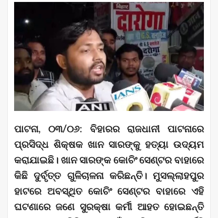
ପାଟନା, ୦୩/୦୬: ବିହାରର ରାଜଧାନୀ ପାଟନାରେ
ପ୍ରସିଦ୍ଧ ଶିକ୍ଷକ ଖାନ ସାରଙ୍କୁ ହତ୍ୟା ଉଦ୍ୟମ
କରାଯାଇଛି। ଖାନ ସାରଙ୍କ କୋଚିଂ ସେଣ୍ଟର ବାହାରେ
କିଛି ଦୁର୍ବୃତ୍ତ ଗୁଳିଚାଳନା କରିଛନ୍ତି। ମୁସଲ୍ଲାହପୁର
ହାଟରେ ଅବସ୍ଥିତ କୋଚିଂ ସେଣ୍ଟର ବାହାରେ ଏହି
ଘଟଣାରେ ଜଣେ ସୁରକ୍ଷା କର୍ମୀ ଆହତ ହୋଇଛନ୍ତି