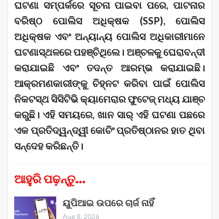
ଘଟଣା ସମ୍ପର୍କରେ ସୂଚନା ପାଇବା ପରେ, ପାଟନାର
ବରିଷ୍ଠ ପୋଲିସ ଅଧିକ୍ଷକ (SSP), ପୋଲିସ
ଅଧିକ୍ଷକ ଏବଂ ଅନ୍ୟାନ୍ୟ ପୋଲିସ ଅଧିକାରୀମାନେ
ଘଟଣାସ୍ଥଳରେ ପହଞ୍ଚିଥିଲେ। ଅଞ୍ଚଳକୁ ଘେରାବନ୍ଦୀ
କରାଯାଇଛି ଏବଂ ତଦନ୍ତ ଆରମ୍ଭ କରାଯାଇଛି।
ଆକ୍ରମଣକାରୀଙ୍କୁ ଚିହ୍ନଟ କରିବା ପାଇଁ ପୋଲିସ
ନିକଟସ୍ଥ ସିସିଟିଭି କ୍ୟାମେରାର ଫୁଟେଜ୍ ମଧ୍ୟ ଯାଞ୍ଚ
କରୁଛି। ଏହି ସମୟରେ, ଖାନ ସାର୍ ଏହି ଘଟଣା ପଛରେ
ଏକ ପ୍ରତିଦ୍ୱନ୍ଦ୍ୱୀ କୋଚିଂ ପ୍ରତିଷ୍ଠାନର ହାତ ଥିବା
ସନ୍ଦେହ କରିଛନ୍ତି।
ଆହୁରି ପଢ଼ନ୍ତୁ...
ୟୁପିଆଇ ଉପରେ ଚାର୍ଜ ନାହିଁ
Aug 8, 2026