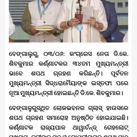
ବେଙ୍ଗାଲୁରୁ, ୦୩/୦୬: କଂଗ୍ରେସ ନେତା ଡି.କେ.
ଶିବକୁମାର କର୍ଣ୍ଣାଟକର ୩୪ତମ ମୁଖ୍ୟମନ୍ତ୍ରୀ
ଭାବେ ଶପଥ ଗ୍ରହଣ କରିଛନ୍ତି। ପୂର୍ବତନ
ମୁଖ୍ୟମନ୍ତ୍ରୀ ସିଦ୍ଧରାମୈୟାଙ୍କ ଇସ୍ତଫା ପରେ
ନୂଆ ମୁଖ୍ୟମନ୍ତ୍ରୀ ହୋଇଛନ୍ତି ଡି.କେ. ଶିବକୁମାର।
ବେଙ୍ଗାଳୁରୁସ୍ଥିତ ଲୋକଭବନର ଗ୍ଲାସ୍ ହାଉସରେ
ଶପଥ ଗ୍ରହଣ ସମାରୋହ ଅନୁଷ୍ଠିତ ହୋଇଯାଇଛି।
କର୍ଣ୍ଣାଟକ ରାଜ୍ୟପାଳ ଥାୱାର୍ଚନ୍ଦ୍ ଗେହଲୋଟ୍
ମୁଖ୍ୟମନ୍ତ୍ରୀଙ୍କୁ ପଦ ଓ ଗୋପନୀୟତାର ଶପଥ ପାଠ