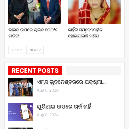
ଭାରତ ଉପରେ ଲାଗିବ ୧୦୦%
କାହିଁକି ସମ୍ବେଦନହୀନ
ଟାରିଫ
ହୋଇଯାଉଛି ମଣିଷ
PREV
NEXT
RECENT POSTS
ଏମ୍ସ ଭୁବନେଶ୍ବରରେ ଯକ୍ଷ୍ମା…
Aug 8, 2026
ୟୁପିଆଇ ଉପରେ ଚାର୍ଜ ନାହିଁ
Aug 8, 2026