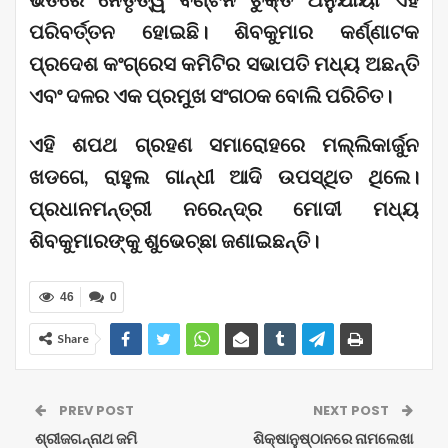
ପରିବର୍ତ୍ତନ ହୋଇଛି। ଶିବକୁମାର କର୍ଣ୍ଣାଟକ
ପ୍ରଦେଶ କଂଗ୍ରେସ କମିଟିର ସଭାପତି ମଧ୍ୟ ଅଛନ୍ତି
ଏବଂ ଦଳର ଏକ ପ୍ରମୁଖ ସଂଗଠକ ବୋଲି ପରିଚିତ।
ଏହି ଶପଥ ଗ୍ରହଣ ସମାରୋହରେ ମଲ୍ଲିକାର୍ଜୁନ
ଖଡଗେ, ରାହୁଲ ଗାନ୍ଧୀ ଆଦି ଉପସ୍ଥିତ ଥିଲେ।
ପ୍ରଧାନମନ୍ତ୍ରୀ ନରେନ୍ଦ୍ର ମୋଦୀ ମଧ୍ୟ
ଶିବକୁମାରଙ୍କୁ ଶୁଭେଚ୍ଛା ଜଣାଇଛନ୍ତି।
46
0
Share
PREV POST
NEXT POST
ଶ୍ରୀଜଗନ୍ନାଥ ଜମି
ଶିକ୍ଷାନୁଷ୍ଠାନରେ ନାମଲେଖା