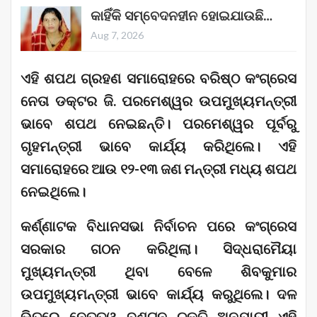
କାହିଁକି ସମ୍ବେଦନହୀନ ହୋଇଯାଉଛି…
Aug 7, 2026
ଏହି ଶପଥ ଗ୍ରହଣ ସମାରୋହରେ ବରିଷ୍ଠ କଂଗ୍ରେସ
ନେତା ଡକ୍ଟର ଜି. ପରମେଶ୍ୱର ଉପମୁଖ୍ୟମନ୍ତ୍ରୀ
ଭାବେ ଶପଥ ନେଇଛନ୍ତି। ପରମେଶ୍ୱର ପୂର୍ବରୁ
ଗୃହମନ୍ତ୍ରୀ ଭାବେ କାର୍ଯ୍ୟ କରିଥିଲେ। ଏହି
ସମାରୋହରେ ଆଉ ୧୨-୧୩ ଜଣ ମନ୍ତ୍ରୀ ମଧ୍ୟ ଶପଥ
ନେଇଥିଲେ।
କର୍ଣ୍ଣାଟକ ବିଧାନସଭା ନିର୍ବାଚନ ପରେ କଂଗ୍ରେସ
ସରକାର ଗଠନ କରିଥିଲା। ସିଦ୍ଧରାମୈୟା
ମୁଖ୍ୟମନ୍ତ୍ରୀ ଥିବା ବେଳେ ଶିବକୁମାର
ଉପମୁଖ୍ୟମନ୍ତ୍ରୀ ଭାବେ କାର୍ଯ୍ୟ କରୁଥିଲେ। ଦଳ
ଭିତରେ ନେତୃତ୍ୱ ବଣ୍ଟନ ଚୁକ୍ତି ଅନୁଯାୟୀ ଏହି