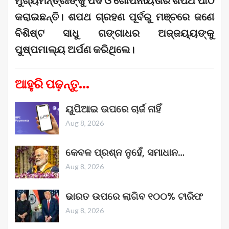
କରାଇଛନ୍ତି। ଶପଥ ଗ୍ରହଣ ପୂର୍ବରୁ ମଞ୍ଚରେ ଜଣେ
ବିଶିଷ୍ଟ ସାଧୁ ଗଙ୍ଗାଧର ଅଜ୍ଜୟ୍ୟଙ୍କୁ
ପୁଷ୍ପମାଲ୍ୟ ଅର୍ପଣ କରିଥିଲେ।
ଆହୁରି ପଢ଼ନ୍ତୁ...
ୟୁପିଆଇ ଉପରେ ଚାର୍ଜ ନାହିଁ
Aug 8, 2026
କେବଳ ପ୍ରଶ୍ନ ନୁହେଁ, ସମାଧାନ…
Aug 8, 2026
ଭାରତ ଉପରେ ଲାଗିବ ୧୦୦% ଟାରିଫ
Aug 8, 2026