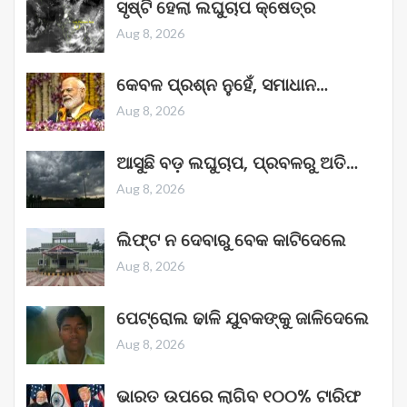
ସୃଷ୍ଟି ହେଲା ଲଘୁଚାପ କ୍ଷେତ୍ର
Aug 8, 2026
କେବଳ ପ୍ରଶ୍ନ ନୁହେଁ, ସମାଧାନ…
Aug 8, 2026
ଆସୁଛି ବଡ଼ ଲଘୁଚାପ, ପ୍ରବଳରୁ ଅତି…
Aug 8, 2026
ଲିଫ୍ଟ ନ ଦେବାରୁ ବେକ କାଟିଦେଲେ
Aug 8, 2026
ପେଟ୍ରୋଲ ଢାଳି ଯୁବକଙ୍କୁ ଜାଳିଦେଲେ
Aug 8, 2026
ଭାରତ ଉପରେ ଲାଗିବ ୧୦୦% ଟାରିଫ