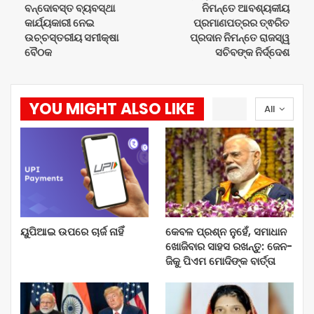
ବନ୍ଦୋବସ୍ତ ବ୍ୟବସ୍ଥା
ନିମନ୍ତେ ଆବଶ୍ୟକୀୟ
କାର୍ଯ୍ୟକାରୀ ନେଇ
ପ୍ରମାଣପତ୍ରର ତ୍ଵରିତ
ଉଚ୍ଚସ୍ତରୀୟ ସମୀକ୍ଷା
ପ୍ରଦାନ ନିମନ୍ତେ ରାଜସ୍ୱ
ବୈଠକ
ସଚିବଙ୍କ ନିର୍ଦ୍ଦେଶ
YOU MIGHT ALSO LIKE
All
ୟୁପିଆଇ ଉପରେ ଚାର୍ଜ ନାହିଁ
କେବଳ ପ୍ରଶ୍ନ ନୁହେଁ, ସମାଧାନ
ଖୋଜିବାର ସାହସ ରଖନ୍ତୁ: ଜେନ-
ଜିକୁ ପିଏମ ମୋଦିଙ୍କ ବାର୍ତ୍ତା