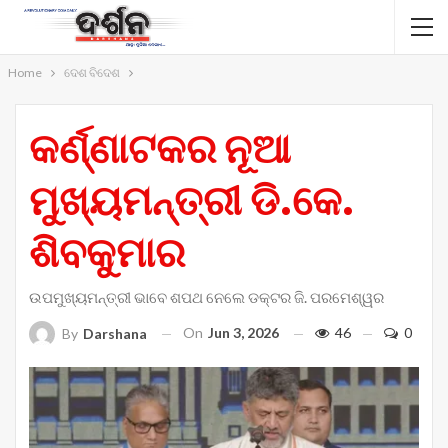
Home
ଦେଶ ବିଦେଶ
କର୍ଣ୍ଣାଟକର ନୂଆ
ମୁଖ୍ୟମନ୍ତ୍ରୀ ଡି.କେ.
ଶିବକୁମାର
ଉପମୁଖ୍ୟମନ୍ତ୍ରୀ ଭାବେ ଶପଥ ନେଲେ ଡକ୍ଟର ଜି. ପରମେଶ୍ୱର
On
Jun 3, 2026
46
0
By
Darshana