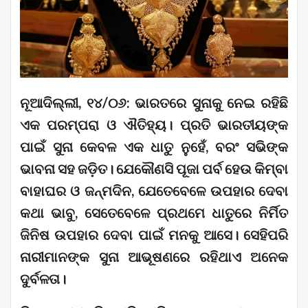
ନୂଆଦିଲ୍ଲୀ, ୧୪/୦୬: ଭାରତରେ ସୁନାକୁ ନେଇ ରହିଛି
ଏକ ପରମ୍ପରା ଓ ଐତିହ୍ୟ। ପ୍ରତି ଭାରତୀୟଙ୍କ
ପାଇଁ ସୁନା କେବଳ ଏକ ଧାତୁ ନୁହେଁ, ବରଂ ସଭିଙ୍କ
ଭାବନା ସହ ଜଡ଼ିତ। ଯେକୌଣସି ପୂଜା ପର୍ବ ହେଉ କିମ୍ବା
ବାହାଘର ଓ ଜନ୍ମଦିନ, ଯେତେବେଳେ ଉପହାର ଦେବା
କଥା ଭାବୁ, ସେତେବେଳେ ପ୍ରଥମେ ଧାତୁରେ ନିର୍ମିତ
ଜିନିଷ ଉପହାର ଦେବା ପାଇଁ ମନକୁ ଆସେ। ସେହିପରି
ନାରୀମାନଙ୍କ ସୁନା ଆଭୂଷଣରେ ରହିଥାଏ ଅନେକ
ଦୁର୍ବଳତା।