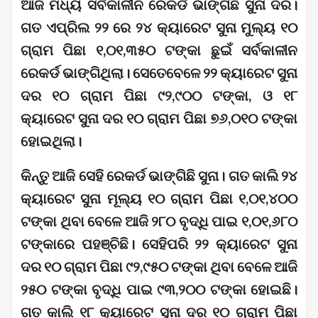
ଆଜି ମଧ୍ୟ ସର୍ବକାଳୀନ ରେକର୍ଡ ଭାଙ୍ଗିଛି ସୁନା ଦର।
ଗତ ଏପ୍ରିଲ ୨୨ ରେ ୨୪ କ୍ୟାରେଟ ସୁନା ମୁଲ୍ୟ ୧୦
ଗ୍ରାମ ପିଛା ୧,୦୧,୩୫୦ ଟଙ୍କା ଛୁଇଁ ସର୍ବକାଳୀନ
ରେକର୍ଡ ଭାଙ୍ଗିଥିଲା। ସେତେବେଳେ ୨୨ କ୍ୟାରେଟ ସୁନା
ଦର ୧୦ ଗ୍ରାମ ପିଛା ୯୨,୯୦୦ ଟଙ୍କା, ଓ ୧୮
କ୍ୟାରେଟ ସୁନା ଦର ୧୦ ଗ୍ରାମ ପିଛା ୭୬,୦୧୦ ଟଙ୍କା
ହୋଇଥିଲା।
କିନ୍ତୁ ଆଜି ସେହି ରେକର୍ଡ ଭାଙ୍ଗିଛି ସୁନା। ଗତ କାଲି ୨୪
କ୍ୟାରେଟ ସୁନା ମୂଲ୍ୟ ୧୦ ଗ୍ରାମ ପିଛା ୧,୦୧,୪୦୦
ଟଙ୍କା ଥିବା ବେଳେ ଆଜି ୨୮୦ ବୃଦ୍ଧି ପାଇ ୧,୦୧,୬୮୦
ଟଙ୍କାରେ ପହଞ୍ଚିଛି। ସେହିପରି ୨୨ କ୍ୟାରେଟ ସୁନା
ଦର ୧୦ ଗ୍ରାମ ପିଛା ୯୨,୯୫୦ ଟଙ୍କା ଥିବା ବେଳେ ଆଜି
୨୫୦ ଟଙ୍କା ବୃଦ୍ଧି ପାଇ ୯୩,୨୦୦ ଟଙ୍କା ହୋଇଛି।
ଗତ କାଲି ୧୮ କ୍ୟାରେଟ ସୁନା ଦର ୧୦ ଗ୍ରାମ ପିଛା