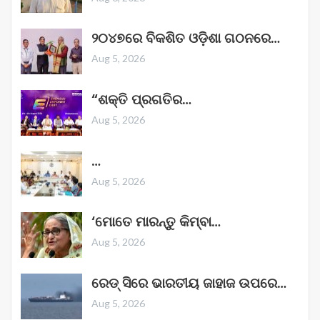
୨୦୪୭ରେ ବିକଶିତ ଓଡ଼ିଶା ଗଠନରେ…
Aug 5, 2026
“ଶକ୍ତି ପ୍ରଗତିର…
Aug 5, 2026
…
Aug 5, 2026
‘ମୋତେ ମାରନ୍ତୁ କିମ୍ବା…
Aug 5, 2026
ରେଡ୍ ସିରେ ଭାରତୀୟ ଜାହାଜ ଉପରେ…
Aug 5, 2026