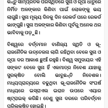
କିନ୍ତୁ ସାମ୍ପ୍ରତିକ ପରିସ୍ଥିତିରେ ସୁନା ଓ ରୂପା ଧାତୁରେ
ନିର୍ମିତ ଅଳଙ୍କାର କିଣିବା ପାଇଁ ଲୋକଙ୍କୁ ଭୟ
ଲାଗୁଛି। ସୁନା ମୂଲ୍ୟ ଦିନକୁ ଦିନ ରେକର୍ଡ ପରେ ରେକର୍ଡ
ଭାଙ୍ଗୁଛି। ସୁନା ଅଳଙ୍କାର କିଣିବା ପୂର୍ବରୁ ଅନେକ ଥର
ଭାବିବାକୁ ପଡ଼ୁଛି।
ବିଶ୍ୱରେ ବର୍ତ୍ତମାନ ବାଣିଜ୍ୟ ସ୍ଥିତି ଓ ଭୂ-
ରାଜନୈତିକ ଉତ୍ତେଜନା ଲାଗି ରହିଥିବା ବେଳେ ସୁନା ଓ
ରୂପା ଦର ଆକାଶ ଛୁଆଁ ରହୁଛି। ବିଶ୍ୱ ସମୁଦାୟର ଏହି
ସଙ୍କଟ ବେଳେ ସୁନା ହିଁ ଏକମାତ୍ର ନିବେଶ ଯାହାକୁ
ସୁରକ୍ଷିତ ବୋଲି ଭାବୁଛନ୍ତି ନିବେଶକ।
ମଧ୍ୟପ୍ରାଚ୍ୟରେ ବଢୁଥିବା ଭୂ-ରାଜନୈତିକ ସଂଘର୍ଷ
ମଧ୍ୟରେ ଇସ୍ରାଏଲ ଇରାନ ଉପରେ ଏୟାର
ଷ୍ଟ୍ରାଇକ୍ କରିଛି। ତେଣୁ ସୁନା ଦରରେ ପରିବର୍ତ୍ତନ
ପରିଲକ୍ଷିତ ହୋଇଛି।