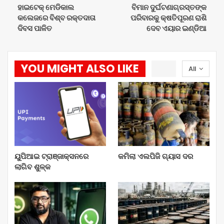
ହାଇଟେକ୍ ମେଡିକାଲ
ବିମାନ ଦୁର୍ଘଟଣାଗ୍ରସ୍ତଙ୍କ
କଲେଜରେ ବିଶ୍ବ ରକ୍ତଦାତା
ପରିବାରକୁ କ୍ଷତିପୂରଣ ରାଶି
ଦିବସ ପାଳିତ
ଦେବ ଏୟାର ଇଣ୍ଡିଆ
YOU MIGHT ALSO LIKE
All
ୟୁପିଆଇ ଟ୍ରାଞ୍ଜାକ୍ସନରେ
କମିଲା ଏଲପିଜି ଗ୍ୟାସ ଦର
ଲାଗିବ ଶୁଳ୍କ