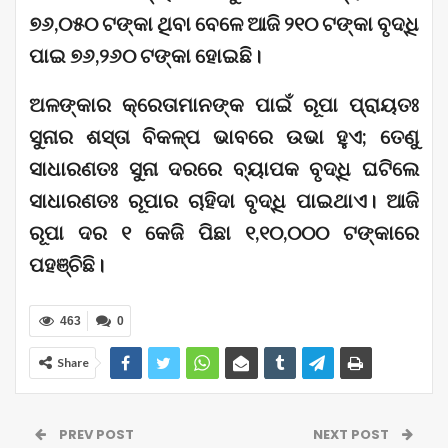
୭୬,୦୫୦ ଟଙ୍କା ଥିବା ବେଳେ ଆଜି ୨୧୦ ଟଙ୍କା ବୃଦ୍ଧି
ପାଇ ୭୬,୨୬୦ ଟଙ୍କା ହୋଇଛି।
ଅଳଙ୍କାର କ୍ରେତାମାନଙ୍କ ପାଇଁ ରୂପା ପ୍ରାୟତଃ
ସୁନାର ଶସ୍ତା ବିକଳ୍ପ ଭାବରେ ଉଭା ହୁଏ; ତେଣୁ
ସାଧାରଣତଃ ସୁନା ଦରରେ ବ୍ୟାପକ ବୃଦ୍ଧି ଘଟିଲେ
ସାଧାରଣତଃ ରୂପାର ଚାହିଦା ବୃଦ୍ଧି ପାଇଥାଏ। ଆଜି
ରୂପା ଦର ୧ କେଜି ପିଛା ୧,୧୦,୦୦୦ ଟଙ୍କାରେ
ପହଞ୍ଚିଛି।
463
0
Share
PREV POST
NEXT POST