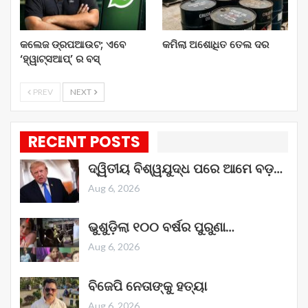
କଲେଜ ଡ୍ରପଆଉଟ; ଏବେ
କମିଲା ଅଶୋଧିତ ତେଲ ଦର
‘ହ୍ୱାଟ୍ସଆପ୍’ ର ବସ୍
PREV
NEXT
RECENT POSTS
ଦ୍ୱିତୀୟ ବିଶ୍ୱଯୁଦ୍ଧ ପରେ ଆମେ ବଡ଼…
Aug 6, 2026
ଭୁଶୁଡ଼ିଲା ୧୦୦ ବର୍ଷର ପୁରୁଣା…
Aug 6, 2026
ବିଜେପି ନେତାଙ୍କୁ ହତ୍ୟା
Aug 6, 2026