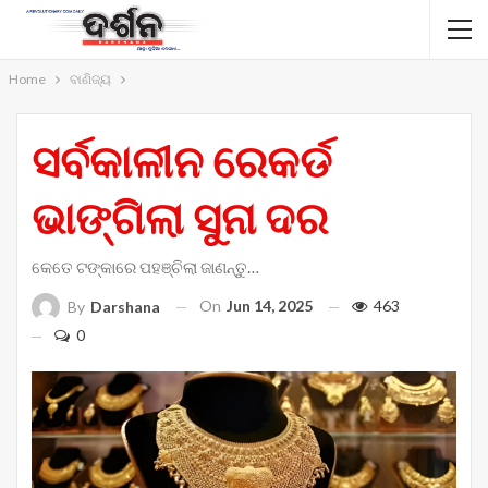
Home
ବାଣିଜ୍ୟ
ସର୍ବକାଳୀନ ରେକର୍ଡ
ଭାଙ୍ଗିଲା ସୁନା ଦର
କେତେ ଟଙ୍କାରେ ପହଞ୍ଚିଲା ଜାଣନ୍ତୁ…
On
Jun 14, 2025
463
By
Darshana
0