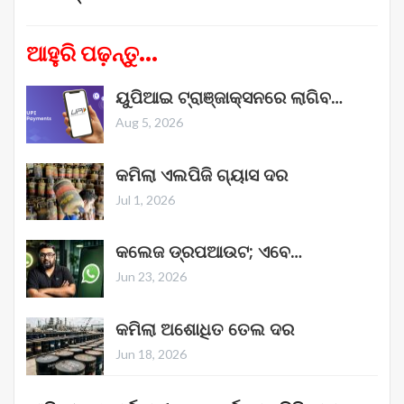
ଆହୁରି ପଢ଼ନ୍ତୁ...
ୟୁପିଆଇ ଟ୍ରାଞ୍ଜାକ୍ସନରେ ଲାଗିବ…
Aug 5, 2026
କମିଲା ଏଲପିଜି ଗ୍ୟାସ ଦର
Jul 1, 2026
କଲେଜ ଡ୍ରପଆଉଟ; ଏବେ…
Jun 23, 2026
କମିଲା ଅଶୋଧିତ ତେଲ ଦର
Jun 18, 2026