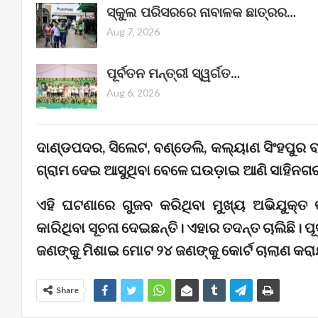
ସ୍କୁଲ ପରିସରରେ ନାବାଳକ ଛାତ୍ରର…
Aug 7, 2026
ପୂର୍ବତନ ମନ୍ତ୍ରୀ ସ୍ୱର୍ଗତ…
Aug 6, 2026
ଦାଣ୍ଡପଦର, ସିଲେଟ, ବଣ୍ଡେଲି, କଲ୍ୟାଣ ସିଂହପୁର ବ୍
ଗ୍ରାମ ଦେଇ ଆସୁଥିବା ବେଳେ ଘଉଡ଼ାଇ ଆଣି ସାହିନ
ଏହି ଘଟଣାରେ ଗୁଜବ କରିଥିବା ମୁଖ୍ୟ ଅଭିଯୁକ୍ତ
କାରିଥିବା ସୂଚନା ଦେଇଛନ୍ତି। ଏହାର ତଦନ୍ତ ଚାଲିଛି। ପୂ
ଜଣଙ୍କୁ ମିଶାଇ ମୋଟ ୨୪ ଜଣଙ୍କୁ କୋର୍ଟ ଚାଲାଣ କରା
Share