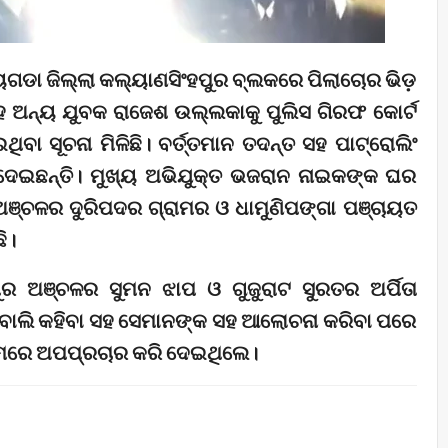
ାୟଗଡା ଜିଲ୍ଲା କଲ୍ୟାଣସିଂହପୁର ବ୍ଲକରେ ପିଲାଚୋର ଭିଡ଼
ହ ଅନ୍ୟ ଯୁବକ ରାଜେଶ ଉଲ୍ଲକାକୁ ପୁଲିସ ଗିରଫ କୋର୍ଟ
ଥିବା ସୂଚନା ମିଳିଛି। ବର୍ତ୍ତମାନ ତଦନ୍ତ ସହ ପାଟ୍ରୋଲିଂ
 ଦେଇଛନ୍ତି। ମୁଖ୍ୟ ଅଭିଯୁକ୍ତ ଭଜରାନ ନାଇକଙ୍କ ଘର
ା ଅଞ୍ଚଳର ଦୁରିପଦର ଗ୍ରାମର ଓ ଧାମୁଣିପଙ୍ଗା ପଞ୍ଚାୟତ
ି।
ର ଅଞ୍ଚଳର ସୁମନ ଝାପ ଓ ଗୁଜୁରାଟ ସୁରତର ଅର୍ପିତା
ିଁ ବୋଲି କହିବା ସହ ସେମାନଙ୍କ ସହ ଆଲୋଚନା କରିବା ପରେ
ରାମରେ ଅପପ୍ରଚାର କରି ଦେଇଥିଲେ।