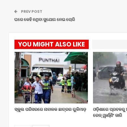
PREV POST
ଘରେ କେହି ନଥିବା ସୁଯୋଗ ନେଇ ଚୋରି
YOU MIGHT ALSO LIKE
ସ୍କୁଲ ପରିସରରେ ନାବାଳକ ଛାତ୍ରର ଗୁଳିମାଡ଼
ଓଡ଼ିଶାରେ ପ୍ରବଳରୁ 
ରେଡ୍ ୱାର୍ଣ୍ଣିଂ ଜାରି