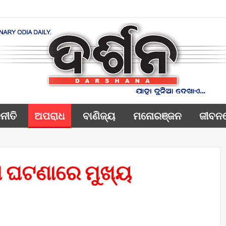
ନୀତି
ଅପରାଧ
ବାଣିଜ୍ୟ
ମନୋରଞ୍ଜନ
ଜୀବନ
ସା ଘଟଣାରେ ମୁଖ୍ୟ