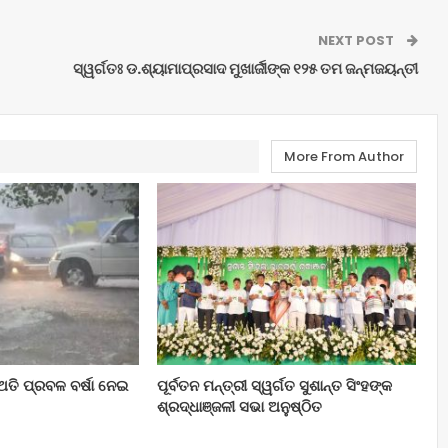
NEXT POST
ସ୍ୱର୍ଗତଃ ଡ.ଶ୍ୟାମାପ୍ରସାଦ ମୁଖାର୍ଜୀଙ୍କ ୧୨୫ ତମ ଜନ୍ମଜୟନ୍ତୀ
More From Author
ଅତି ପ୍ରବଳ ବର୍ଷା ନେଇ
ପୂର୍ବତନ ମନ୍ତ୍ରୀ ସ୍ୱର୍ଗତ ସୁଶାନ୍ତ ସିଂହଙ୍କ
ଶ୍ରଦ୍ଧାଞ୍ଜଳୀ ସଭା ଅନୁଷ୍ଠିତ