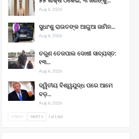
୫୫ ଲକ୍ଷ ଠକେଇ; ୩ ଜଣଙ୍କୁ…
Aug 6, 2026
ସୁଧାଂଶୁ ରାଉତଙ୍କ ଆଗୁଆ ଜାମିନ…
Aug 6, 2026
ତରୁଣ ତେଜପାଲ ଦୋଷୀ ସାବ୍ୟସ୍ତ:
୧୩…
Aug 6, 2026
ଦ୍ୱିତୀୟ ବିଶ୍ୱଯୁଦ୍ଧ ପରେ ଆମେ
ବଡ଼…
Aug 6, 2026
PREV
NEXT
1 of 1,363