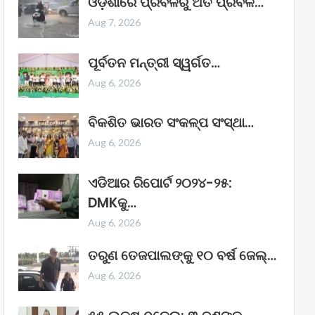
ଓଡ଼ିଶାରେ ପ୍ରବଳରୁ ଅତି ପ୍ରବଳ…
Aug 7, 2026
ପୂର୍ବତନ ମନ୍ତ୍ରୀ ସ୍ୱର୍ଗତ…
Aug 6, 2026
ବିକଶିତ ଭାରତ ସଂକଳ୍ପ ସଂସ୍ଥା…
Aug 6, 2026
ଏଡିଆର ରିପୋର୍ଟ ୨୦୨୪-୨୫:
DMKକୁ…
Aug 6, 2026
ତରୁଣ ତେଜପାଲଙ୍କୁ ୧୦ ବର୍ଷ ଜେଲ୍‌…
Aug 6, 2026