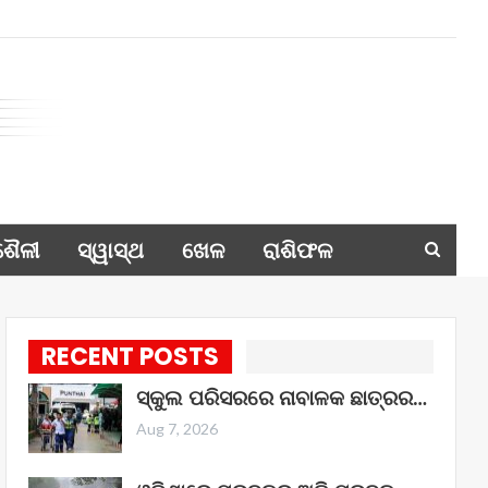
ଶୈଳୀ
ସ୍ୱାସ୍ଥ
ଖେଳ
ରାଶିଫଳ
RECENT POSTS
ସ୍କୁଲ ପରିସରରେ ନାବାଳକ ଛାତ୍ରର…
Aug 7, 2026