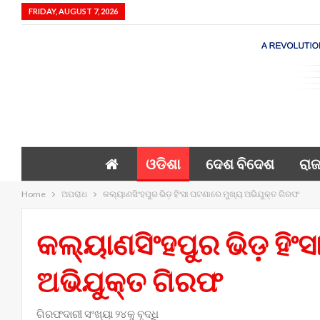
FRIDAY, AUGUST 7, 2026
ଓଡିଶା
ଦେଶ ବିଦେଶ
ରାଜ
Home
ଅପରାଧ
କଲ୍ୟାଣସିଂହପୁର ଭିଡ଼ ହିଂସା ଘଟଣାରେ ମୁଖ୍ୟ ଅଭିଯୁକ୍ତ ଗିରଫ
କଲ୍ୟାଣସିଂହପୁର ଭିଡ଼ ହିଂ
ଅଭିଯୁକ୍ତ ଗିରଫ
ଗିରଫଦାରୀ ସଂଖ୍ୟା ୨୪କୁ ବୃଦ୍ଧି