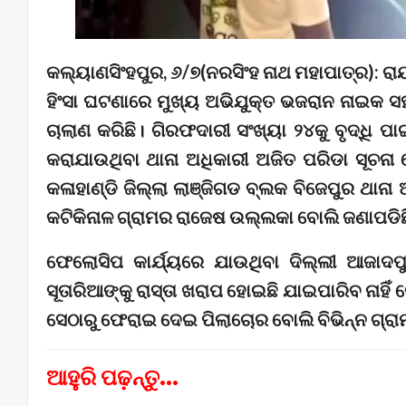
କଲ୍ୟାଣସିଂହପୁର, ୬/୭(ନରସିଂହ ନାଥ ମହାପାତ୍ର): ର
ହିଂସା ଘଟଣାରେ ମୁଖ୍ୟ ଅଭିଯୁକ୍ତ ଭଜରାନ ନାଇକ ସ
ଚାଲାଣ କରିଛି। ଗିରଫଦାରୀ ସଂଖ୍ୟା ୨୪କୁ ବୃଦ୍ଧି ପାଇ
କରାଯାଉଥିବା ଥାନା ଅଧିକାରୀ ଅଜିତ ପରିଡା ସୂଚନା
କଳାହାଣ୍ଡି ଜିଲ୍ଲା ଲାଞ୍ଜିଗଡ ବ୍ଲକ ବିଜେପୁର ଥାନ
କଟିକିନାଳ ଗ୍ରାମର ରାଜେଷ ଉଲ୍ଲକା ବୋଲି ଜଣାପଡିଛ
ଫେଲୋସିପ କାର୍ଯ୍ୟରେ ଯାଉଥିବା ଦିଲ୍ଲୀ ଆଜାଦପୁ
ସୂତାରିଆଙ୍କୁ ରାସ୍ତା ଖରାପ ହୋଇଛି ଯାଇପାରିବ ନାହ
ସେଠାରୁ ଫେରାଇ ଦେଇ ପିଲାଚୋର ବୋଲି ବିଭିନ୍ନ ଗ୍
ଆହୁରି ପଢ଼ନ୍ତୁ...