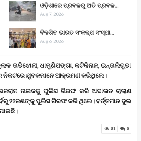
ଓଡ଼ିଶାରେ ପ୍ରବଳରୁ ଅତି ପ୍ରବଳ…
Aug 7, 2026
ବିକଶିତ ଭାରତ ସଂକଳ୍ପ ସଂସ୍ଥା…
Aug 6, 2026
ଲକ ତାଡିଝୋଲା, ଧାମୁଣିପଙ୍ଗା, କଟିକିନାଳ, ଇନ୍ତାଲିଗୁଡା
ଗର ନିକଟରେ ଯୁବକମାନେ ଆକ୍ରମଣ କରିଥିଲେ।
 ଭଜରାନ ନାଇକକୁ ପୁଲିସ ଗିରଫ କରି ଅଦାଲତ ଚାଲାଣ
ର୍ବରୁ ୨୨ଜଣଙ୍କୁ ପୁଲିସ ଗିରଫ କରି ଥିଲେ। ବର୍ତ୍ତମାନ ଦୁଇ
ଯାଇଛି।
81
0