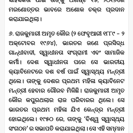
ମରଣୋତ୍ତର ଭାବରେ ଅଶୋକ ଚକ୍ର ପ୍ରଦାନ
କରାଯାଇଥିଲା।
୬. ରାଜକୁମାରୀ ଅମୃତ କୌର (୨ ଫେବୃଆରୀ ୧୮୮୯ – ୨
ଅକ୍ଟୋବର ୧୯୬୪), ଭାରତର ଜଣେ ପ୍ରସିଦ୍ଧ
ଗାନ୍ଧୀବାଦୀ, ସ୍ୱାଧୀନତା ସଂଗ୍ରାମୀ ଏବଂ ସାମାଜିକ
କର୍ମୀ। ଦେଶ ସ୍ୱାଧୀନତା ପରେ ସେ ଭାରତୀୟ
କ୍ୟାବିନେଟରେ ଦଶ ବର୍ଷ ପାଇଁ ସ୍ୱାସ୍ଥ୍ୟ ମନ୍ତ୍ରୀ
ଥିଲେ। ତାଙ୍କୁ ଦେଶର ପ୍ରଥମ ମହିଳା କ୍ୟାବିନେଟ
ମନ୍ତ୍ରୀ ହେବାର ଗୌରବ ମିଳିଛି। ରାଜକୁମାରୀ ଅମୃତ
କୌର କପୁରଥଲାର ରାଜ ପରିବାରର ଥିଲେ। ସେ
ଭାରତର ପ୍ରଥମ ମହିଳା ଯିଏ କେନ୍ଦ୍ର ମନ୍ତ୍ରୀ
ହୋଇଥିଲେ। ୧୯୫୦ ରେ, ତାଙ୍କୁ ‘ବିଶ୍ୱ ସ୍ୱାସ୍ଥ୍ୟ
ସଂଗଠନ’ ର ସଭାପତି କରାଯାଇଥିଲା। ସେ ଏହି ସମ୍ମାନ