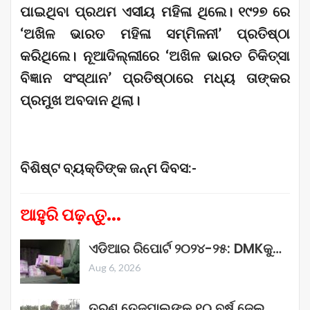
ପାଇଥିବା ପ୍ରଥମ ଏସୀୟ ମହିଳା ଥିଲେ। ୧୯୨୭ ରେ
‘ଅଖିଳ ଭାରତ ମହିଳା ସମ୍ମିଳନୀ’ ପ୍ରତିଷ୍ଠା
କରିଥିଲେ। ନୂଆଦିଲ୍ଲୀରେ ‘ଅଖିଳ ଭାରତ ଚିକିତ୍ସା
ବିଜ୍ଞାନ ସଂସ୍ଥାନ’ ପ୍ରତିଷ୍ଠାରେ ମଧ୍ୟ ତାଙ୍କର
ପ୍ରମୁଖ ଅବଦାନ ଥିଲା।
ବିଶିଷ୍ଟ ବ୍ୟକ୍ତିଙ୍କ ଜନ୍ମ ଦିବସ:-
ଆହୁରି ପଢ଼ନ୍ତୁ...
ଏଡିଆର ରିପୋର୍ଟ ୨୦୨୪-୨୫: DMKକୁ…
Aug 6, 2026
ତରୁଣ ତେଜପାଲଙ୍କୁ ୧୦ ବର୍ଷ ଜେଲ୍‌…