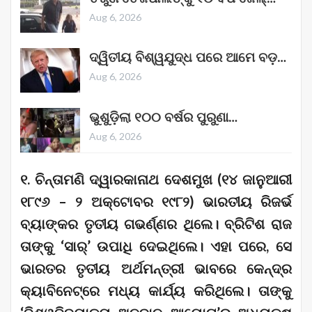
Aug 6, 2026
ଦ୍ୱିତୀୟ ବିଶ୍ୱଯୁଦ୍ଧ ପରେ ଆମେ ବଡ଼…
Aug 6, 2026
ଭୁଶୁଡ଼ିଲା ୧୦୦ ବର୍ଷର ପୁରୁଣା…
Aug 6, 2026
୧. ଚିନ୍ତାମଣି ଦ୍ୱାରକାନାଥ ଦେଶମୁଖ (୧୪ ଜାନୁଆରୀ
୧୮୯୬ – ୨ ଅକ୍ଟୋବର ୧୯୮୨) ଭାରତୀୟ ରିଜର୍ଭ
ବ୍ୟାଙ୍କର ତୃତୀୟ ଗଭର୍ଣ୍ଣର ଥିଲେ। ବ୍ରିଟିଶ ରାଜ
ତାଙ୍କୁ ‘ସାର୍’ ଉପାଧି ଦେଇଥିଲେ। ଏହା ପରେ, ସେ
ଭାରତର ତୃତୀୟ ଅର୍ଥମନ୍ତ୍ରୀ ଭାବରେ କେନ୍ଦ୍ର
କ୍ୟାବିନେଟ୍‌ରେ ମଧ୍ୟ କାର୍ଯ୍ୟ କରିଥିଲେ। ତାଙ୍କୁ