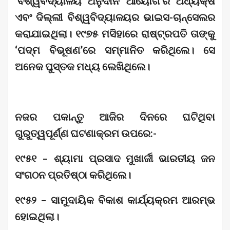
‘ବିଶ୍ୱବିଦ୍ୟାଳୟ ଅନୁଦାନ ଆୟୋଗ’ର ଅଧ୍ୟକ୍ଷ
ଏବଂ ଦିଲ୍ଲୀ ବିଶ୍ୱବିଦ୍ୟାଳୟର ଭାଇସ-ଚାନ୍ସେଲର
କରାଯାଇଥିଲା। ୧୯୭୫ ମସିହାରେ ରାଷ୍ଟ୍ରପତି ତାଙ୍କୁ
‘ପଦ୍ମ ବିଭୂଷଣ’ରେ ସମ୍ମାନିତ କରିଥିଲେ। ସେ
ଅନେକ ପୁସ୍ତକ ମଧ୍ୟ ଲେଖିଥିଲେ।
ନଜର ପକାନ୍ତୁ ଆଜିର‌ ଦିନରେ ଘଟିଥିବା
ଗୁରୁତ୍ୱପୂର୍ଣ୍ଣ ଘଟଣାକ୍ରମ ଉପରେ:-
୧୯୫୧ – ଶ୍ୟାମା ପ୍ରସାଦ ମୁଖାର୍ଜୀ ଭାରତୀୟ ଜନ
ସଂଗଠନ ପ୍ରତିଷ୍ଠା କରିଥିଲେ।
୧୯୫୨ – ସାମୁଦାୟିକ ବିକାଶ କାର୍ଯ୍ୟକ୍ରମ ଆରମ୍ଭ
ହୋଇଥିଲା।