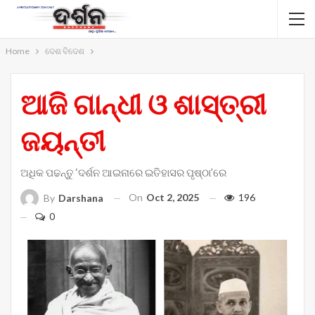
Home
ଦେଶ ବିଦେଶ
ଆଜି ଗାନ୍ଧୀ ଓ ଶାସ୍ତ୍ରୀ
ଜୟନ୍ତୀ
ଅଧିକ ପଢନ୍ତୁ ‘ଦର୍ଶନ ଆଇନାରେ ଇତିହାସର ପୃଷ୍ଠା’ରେ
On
Oct 2, 2025
196
By
Darshana
0