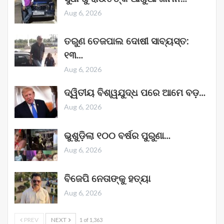
Aug 6, 2026
ତରୁଣ ତେଜପାଲ ଦୋଷୀ ସାବ୍ୟସ୍ତ:
୧୩…
Aug 6, 2026
ଦ୍ୱିତୀୟ ବିଶ୍ୱଯୁଦ୍ଧ ପରେ ଆମେ ବଡ଼…
Aug 6, 2026
ଭୁଶୁଡ଼ିଲା ୧୦୦ ବର୍ଷର ପୁରୁଣା…
Aug 6, 2026
ବିଜେପି ନେତାଙ୍କୁ ହତ୍ୟା
Aug 6, 2026
PREV
NEXT
1 of 1,363