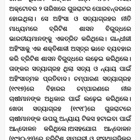
ଅକ୍ଟୋବର ୨ ତାରିଖରେ ଗୁଜରାଟର ପୋରବନ୍ଦରରେ
ହୋଇଥିଲା। ସେ ଅହିଂସା ଓ ସତ୍ୟାଗ୍ରହର ନୀତି
ମାଧ୍ୟମରେ ବ୍ରିଟିଶ ଶାସନ ବିରୁଦ୍ଧରେ
ଭାରତୀୟମାନଙ୍କୁ ଏକତ୍ରିତ କରିଥିଲେ। ଗାନ୍ଧୀଜୀ
ଅହିଂସାକୁ ଏକ ଶକ୍ତିଶାଳୀ ଅସ୍ତ୍ର ଭାବେ ବ୍ୟବହାର
କରି ବ୍ରିଟିଶ ଶାସନ ବିରୁଦ୍ଧରେ ଲଢ଼େଇ କରିଥିଲେ।
ତାଙ୍କର ସତ୍ୟାଗ୍ରହ ଥିଲା ସତ୍ୟ ଓ ନ୍ୟାୟ ପାଇଁ
ଅହିଂସାତ୍ମକ ପ୍ରତିବାଦ। ଚମ୍ପାରଣ ସତ୍ୟାଗ୍ରହ
(୧୯୧୭)ରେ ବିହାରର ଚମ୍ପାରଣରେ ନୀଳ
ଚାଷୀମାନଙ୍କ ଅଧିକାର ପାଇଁ ଲଢ଼େଇ କରିଥିଲେ।
ଖେଡା ସତ୍ୟାଗ୍ରହ (୧୯୧୮)ରେ ଗୁଜରାଟରେ
ଚାଷୀମାନଙ୍କ ଉପରୁ ଅନ୍ୟାୟ ଟିକସ ହଟାଇବା ପାଇଁ
ଆନ୍ଦୋଳନ କରିଥିଲେ।ଅସହଯୋଗ ଆନ୍ଦୋଳନ
(୧୯୨୦-୨୨)ରେ ବ୍ରିଟିଶ ସାମଗ୍ରୀ ଓ ସଂସ୍ଥାଗୁଡ଼ିକର