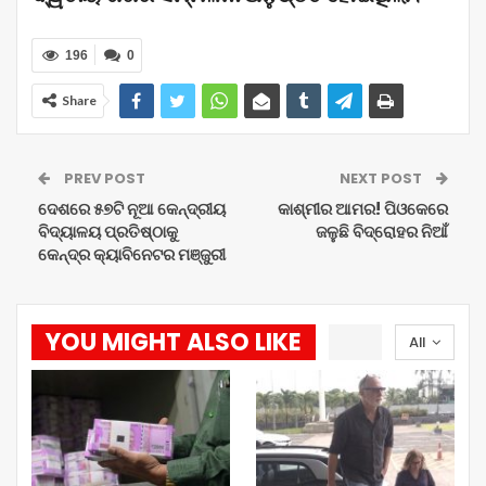
196
0
Share
PREV POST
NEXT POST
ଦେଶରେ ୫୭ଟି ନୂଆ କେନ୍ଦ୍ରୀୟ
କାଶ୍ମୀର ଆମର! ପିଓକେରେ
ବିଦ୍ୟାଳୟ ପ୍ରତିଷ୍ଠାକୁ
ଜଳୁଛି ବିଦ୍ରୋହର ନିଆଁ
କେନ୍ଦ୍ର କ୍ୟାବିନେଟର ମଞ୍ଜୁରୀ
YOU MIGHT ALSO LIKE
All