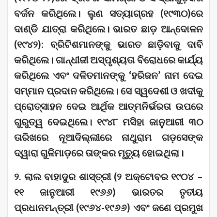
ବର୍ଜନ କରିଥିଲେ। ଲୁଣ ସତ୍ୟାଗ୍ରହ (୧୯୩୦)ରେ
ଦାଣ୍ଡି ଯାତ୍ରା କରିଥିଲେ। ଭାରତ ଛାଡ଼ ଆନ୍ଦୋଳନ
(୧୯୪୨): ବ୍ରିଟିଶମାନଙ୍କୁ ଭାରତ ଛାଡ଼ିବାକୁ ଦାବି
କରିଥିଲେ। ଗାନ୍ଧୀଜୀ ଅସ୍ପୃଶ୍ୟତା ବିରୋଧରେ କାର୍ଯ୍ୟ
କରିଥିଲେ ଏବଂ ଦଳିତମାନଙ୍କୁ ‘ହରିଜନ’ ନାମ ଦେଇ
ସମ୍ମାନ ପ୍ରଦାନ କରିଥିଲେ। ସେ ସ୍ୱଦେଶୀ ଓ ଖଦୀକୁ
ପ୍ରୋତ୍ସାହନ ଦେଇ ଆର୍ଥିକ ଆତ୍ମନିର୍ଭରତା ଉପରେ
ଗୁରୁତ୍ୱ ଦେଇଥିଲେ। ୧୯୪୮ ମସିହା ଜାନୁଆରୀ ୩୦
ତାରିଖରେ ନୂଆଦିଲ୍ଲୀରେ ନାଥୁରାମ ଗଡ଼ସେଙ୍କ
ଦ୍ୱାରା ଗୁଳିମାଡ଼ରେ ତାଙ୍କର ମୃତ୍ୟୁ ହୋଇଥିଲା।
୨. ଲାଲ ବାହାଦୁର ଶାସ୍ତ୍ରୀ (୨ ଅକ୍ଟୋବର ୧୯୦୪ –
୧୧ ଜାନୁଆରୀ ୧୯୬୬) ଭାରତର ତୃତୀୟ
ପ୍ରଧାନମନ୍ତ୍ରୀ (୧୯୬୪-୧୯୬୬) ଏବଂ ଜଣେ ପ୍ରମୁଖ