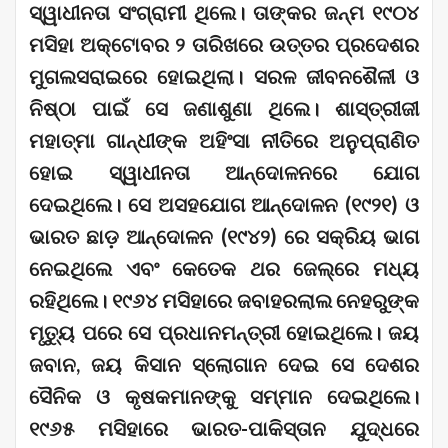
ସ୍ୱାଧୀନତା ସଂଗ୍ରାମୀ ଥିଲେ। ତାଙ୍କର ଜନ୍ମ ୧୯୦୪
ମସିହା ଅକ୍ଟୋବର ୨ ତାରିଖରେ ଉତ୍ତର ପ୍ରଦେଶର
ମୁଗଲସରାଇରେ ହୋଇଥିଲା। ସରଳ ଜୀବନଶୈଳୀ ଓ
ନିଷ୍ଠା ପାଇଁ ସେ ଜଣାଶୁଣା ଥିଲେ। ଶାସ୍ତ୍ରୀଜୀ
ମହାତ୍ମା ଗାନ୍ଧୀଙ୍କ ଅହିଂସା ନୀତିରେ ଅନୁପ୍ରାଣିତ
ହୋଇ ସ୍ୱାଧୀନତା ଆନ୍ଦୋଳନରେ ଯୋଗ
ଦେଇଥିଲେ। ସେ ଅସହଯୋଗ ଆନ୍ଦୋଳନ (୧୯୨୧) ଓ
ଭାରତ ଛାଡ଼ ଆନ୍ଦୋଳନ (୧୯୪୨) ରେ ସକ୍ରିୟ ଭାଗ
ନେଇଥିଲେ ଏବଂ କେତେକ ଥର ଜେଲ୍‌ରେ ମଧ୍ୟ
ରହିଥିଲେ। ୧୯୬୪ ମସିହାରେ ଜବାହରଲାଲ ନେହରୁଙ୍କ
ମୃତ୍ୟୁ ପରେ ସେ ପ୍ରଧାନମନ୍ତ୍ରୀ ହୋଇଥିଲେ। ଜୟ
ଜବାନ, ଜୟ କିସାନ ସ୍ଲୋଗାନ ଦେଇ ସେ ଦେଶର
ସୈନିକ ଓ କୃଷକମାନଙ୍କୁ ସମ୍ମାନ ଦେଇଥିଲେ।
୧୯୬୫ ମସିହାରେ ଭାରତ-ପାକିସ୍ତାନ ଯୁଦ୍ଧରେ