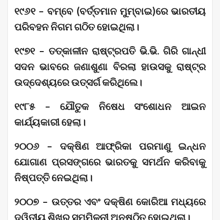
୧୯୬୧ – ବମ୍ବେ (ବର୍ତ୍ତମାନ ମୁମ୍ବାଇ)ରେ ଭାରତୀୟ
ପରିବହନ ନିଗମ ଗଠିତ ହୋଇଥିଲା।
୧୯୭୧ – ତତ୍କାଳୀନ ରାଷ୍ଟ୍ରପତି ଭି.ଭି. ଗିରି ଗାନ୍ଧୀ
ସଦନ ଭାବରେ ଜଣାଶୁଣା ବିରଲା ହାଉସକୁ ରାଷ୍ଟ୍ର
ଉଦ୍ଦେଶ୍ୟରେ ଉତ୍ସର୍ଗ କରିଥିଲେ।
୧୯୮୫ – ଯୌତୁକ ନିଷେଧ ସଂଶୋଧନ ଆଇନ
କାର୍ଯ୍ୟକାରୀ ହେଲା।
୨୦୦୬ – ଦକ୍ଷିଣ ଆଫ୍ରିକା ପରମାଣୁ ଇନ୍ଧନ
ଯୋଗାଣ ପ୍ରସଙ୍ଗରେ ଭାରତକୁ ସମର୍ଥନ କରିବାକୁ
ନିଷ୍ପତ୍ତି ନେଇଥିଲା।
୨୦୦୭ – ଉତ୍ତର ଏବଂ ଦକ୍ଷିଣ କୋରିଆ ମଧ୍ୟରେ
ଦ୍ୱିତୀୟ ଶିଖର ସମ୍ମିଳନୀ ଅନୁଷ୍ଠିତ ହୋଇଥିଲା।