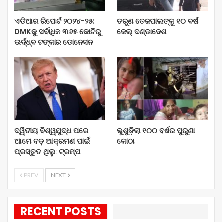
ଏଡିଆର ରିପୋର୍ଟ ୨୦୨୪-୨୫:
ତରୁଣ ତେଜପାଲଙ୍କୁ ୧୦ ବର୍ଷ
DMKକୁ ସର୍ବାଧିକ ୩୬୫ କୋଟିରୁ
ଜେଲ୍‌ ଦଣ୍ଡାଦେଶ
ଊର୍ଦ୍ଧ୍ବ ଟଙ୍କାର ଡୋନେସନ
ଦ୍ୱିତୀୟ ବିଶ୍ୱଯୁଦ୍ଧ ପରେ
ଭୁଶୁଡ଼ିଲା ୧୦୦ ବର୍ଷର ପୁରୁଣା
ଆମେ ବଡ଼ ଆକ୍ରମଣ ପାଇଁ
କୋଠା
ପ୍ରସ୍ତୁତ ଥିଲୁ: ଟ୍ରମ୍ପ
PREV
NEXT
RECENT POSTS