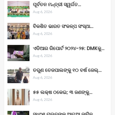
ପୂର୍ବତନ ମନ୍ତ୍ରୀ ସ୍ୱର୍ଗତ…
Aug 6, 2026
ବିକଶିତ ଭାରତ ସଂକଳ୍ପ ସଂସ୍ଥା…
Aug 6, 2026
ଏଡିଆର ରିପୋର୍ଟ ୨୦୨୪-୨୫: DMKକୁ…
Aug 6, 2026
ତରୁଣ ତେଜପାଲଙ୍କୁ ୧୦ ବର୍ଷ ଜେଲ୍‌…
Aug 6, 2026
୫୫ ଲକ୍ଷ ଠକେଇ; ୩ ଜଣଙ୍କୁ…
Aug 6, 2026
ସୁଧାଂଶୁ ରାଉତଙ୍କ ଆଗୁଆ ଜାମିନ…