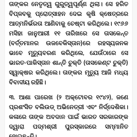
ତାଙ୍କର ନେତୃତ୍ୱ ଗୁରୁତ୍ୱପୂର୍ଣ୍ଣ ଥିଲା। ସେ ହରିତ
ବିପ୍ଳବକୁ ପ୍ରୋତ୍ସାହନ ଦେଇ କୃଷି କ୍ଷେତ୍ରରେ
ଆତ୍ମନିର୍ଭରତା ଆଣିବାକୁ ଚେଷ୍ଟା କରିଥିଲେ। ୧୯୬୬
ମସିହା ଜାନୁଆରୀ ୧୧ ତାରିଖରେ ସେ ତାସକେନ୍ତ
(ବର୍ତ୍ତମାନର ଉଜବେକିସ୍ତାନ)ରେ ରହସ୍ୟଜନକ
ଭାବେ ମୃତ୍ୟୁବରଣ କରିଥିଲେ, ଯେଉଁଠାରେ ସେ
ଭାରତ-ପାକିସ୍ତାନ ଶାନ୍ତି ଚୁକ୍ତି (ତାସକେଣ୍ଟ ଚୁକ୍ତି)
ସ୍ୱାକ୍ଷର କରିଥିଲେ। ତାଙ୍କର ମୃତ୍ୟୁ ଆଜି ମଧ୍ୟ
ବିବାଦୀୟ ରହିଛି।
୩. ଆଶା ପାରେଖ (୨ ଅକ୍ଟୋବର ୧୯୪୨), ଜଣେ
ପ୍ରଶଂସିତ ବଲିଉଡ୍ ଅଭିନେତ୍ରୀ ଏବଂ ନିର୍ଦ୍ଦେଶିକା।
କଳାରେ ତାଙ୍କ ଅବଦାନ ପାଇଁ ଭାରତ ସରକାରଙ୍କ
ଦ୍ୱାରା ପଦ୍ମଶ୍ରୀ ପୁରସ୍କାରରେ ସମ୍ମାନିତ
ହୋଇଛନ୍ତି।