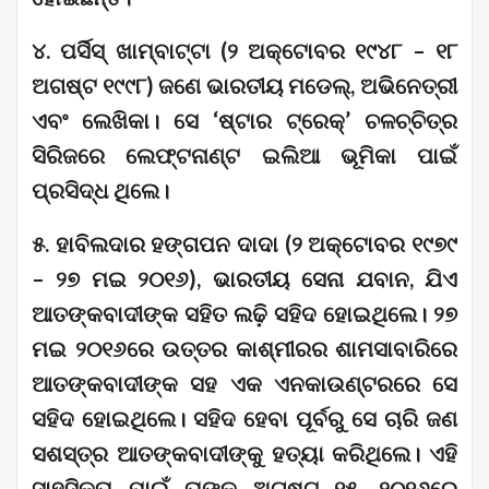
୪. ପର୍ସିସ୍ ଖାମ୍ବାଟ୍ଟା (୨ ଅକ୍ଟୋବର ୧୯୪୮ – ୧୮
ଅଗଷ୍ଟ ୧୯୯୮) ଜଣେ ଭାରତୀୟ ମଡେଲ୍, ଅଭିନେତ୍ରୀ
ଏବଂ ଲେଖିକା। ସେ ‘ଷ୍ଟାର ଟ୍ରେକ୍’ ଚଳଚ୍ଚିତ୍ର
ସିରିଜରେ ଲେଫ୍ଟନାଣ୍ଟ ଇଲିଆ ଭୂମିକା ପାଇଁ
ପ୍ରସିଦ୍ଧ ଥିଲେ।
୫. ହାବିଲଦାର ହଙ୍ଗପନ ଦାଦା (୨ ଅକ୍ଟୋବର ୧୯୭୯
– ୨୭ ମଇ ୨୦୧୬), ଭାରତୀୟ ସେନା ଯବାନ, ଯିଏ
ଆତଙ୍କବାଦୀଙ୍କ ସହିତ ଲଢ଼ି ସହିଦ ହୋଇଥିଲେ। ୨୭
ମଇ ୨୦୧୬ରେ ଉତ୍ତର କାଶ୍ମୀରର ଶାମସାବାରିରେ
ଆତଙ୍କବାଦୀଙ୍କ ସହ ଏକ ଏନକାଉଣ୍ଟରରେ ସେ
ସହିଦ ହୋଇଥିଲେ। ସହିଦ ହେବା ପୂର୍ବରୁ ସେ ଚାରି ଜଣ
ସଶସ୍ତ୍ର ଆତଙ୍କବାଦୀଙ୍କୁ ହତ୍ୟା କରିଥିଲେ। ଏହି
ସାହସିକତା ପାଇଁ ତାଙ୍କୁ ଅଗଷ୍ଟ ୧୫, ୨୦୧୬ରେ