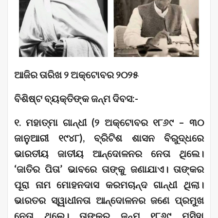
ଆଜିର ତାରିଖ ୨ ଅକ୍ଟୋବର ୨୦୨୫
ବିଶିଷ୍ଟ ବ୍ୟକ୍ତିଙ୍କ ଜନ୍ମ ଦିବସ:-
୧. ମହାତ୍ମା ଗାନ୍ଧୀ (୨ ଅକ୍ଟୋବର ୧୮୬୯ – ୩୦
ଜାନୁଆରୀ ୧୯୪୮), ବ୍ରିଟିଶ ଶାସନ ବିରୁଦ୍ଧରେ
ଭାରତୀୟ ଜାତୀୟ ଆନ୍ଦୋଳନର ନେତା ଥିଲେ।
‘ଜାତିର ପିତା’ ଭାବରେ ତାଙ୍କୁ ଜଣାଯାଏ। ତାଙ୍କର
ପୂରା ନାମ ମୋହନଦାସ କରମଚାନ୍ଦ ଗାନ୍ଧୀ ଥିଲା।
ଭାରତର ସ୍ୱାଧୀନତା ଆନ୍ଦୋଳନର ଜଣେ ପ୍ରମୁଖ
ନେତା ଥିଲେ। ତାଙ୍କର ଜନ୍ମ ୧୮୬୯ ମସିହା