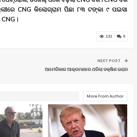
ଲ୍ଲୀରେ CNG କିଲୋଗ୍ରାମ ପିଛା ୮୩ ଟଙ୍କା ୯ ପଇସା
ଲା CNG।
131
0
NEXT POST
ଆମେରିକାର ଆକ୍ରମଣରେ ଥରିଲା ଦକ୍ଷିଣ ଇରାନ
More From Author