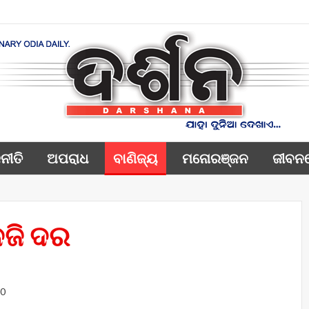
ନୀତି
ଅପରାଧ
ବାଣିଜ୍ୟ
ମନୋରଞ୍ଜନ
ଜୀବନ
ନଜି ଦର
0