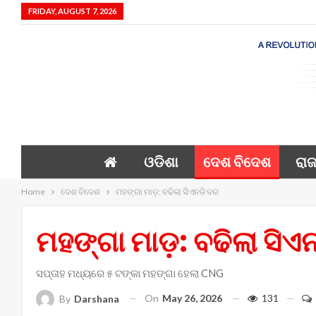
FRIDAY, AUGUST 7, 2026
ଓଡିଶା
ଦେଶ ବିଦେଶ
ରାଜ
Home
ଦେଶ ବିଦେଶ
ମହଙ୍ଗା ମାଡ଼: ବଢିଲା ସିଏନଜି ଦର
ମହଙ୍ଗା ମାଡ଼: ବଢିଲା ସିଏ
ସପ୍ତାହ ମଧ୍ୟରେ ୫ ଟଙ୍କା ମହଙ୍ଗା ହେଲା CNG
On
May 26, 2026
131
By
Darshana