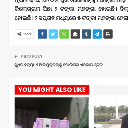
କିଲୋଗ୍ରାମ ପିଛା ୨ ଟଙ୍କା ମହଙ୍ଗା ହୋଇଛି। ଦି
ହୋଇଛି। ୨ ସପ୍ତାହ ମଧ୍ୟରେ ୫ ଟଙ୍କା ମହଙ୍ଗା ହେ
Share
PREV POST
ସୁଧିର ହତ୍ୟା: ୨ ଅଭିଯୁକ୍ତଙ୍କୁ ପୋଲିସର ଏନକାଉଣ୍ଟର
YOU MIGHT ALSO LIKE