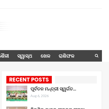
ଶୈଳୀ
ସ୍ୱାସ୍ଥ
ଖେଳ
ରାଶିଫଳ
RECENT POSTS
ପୂର୍ବତନ ମନ୍ତ୍ରୀ ସ୍ୱର୍ଗତ…
Aug 6, 2026