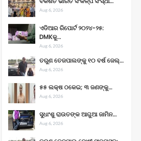
ବିକଶିତ ଭାରତ ସଂକଳ୍ପ ସଂସ୍ଥା…
Aug 6, 2026
ଏଡିଆର ରିପୋର୍ଟ ୨୦୨୪-୨୫:
DMKକୁ…
Aug 6, 2026
ତରୁଣ ତେଜପାଲଙ୍କୁ ୧୦ ବର୍ଷ ଜେଲ୍‌…
Aug 6, 2026
୫୫ ଲକ୍ଷ ଠକେଇ; ୩ ଜଣଙ୍କୁ…
Aug 6, 2026
ସୁଧାଂଶୁ ରାଉତଙ୍କ ଆଗୁଆ ଜାମିନ…
Aug 6, 2026