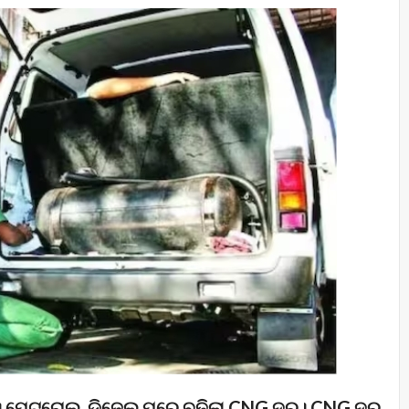
ାଡ଼। ପେଟ୍ରୋଲ, ଡିଜେଲ୍ ପରେ ବଢ଼ିଲା CNG ଦର। CNG ଦର