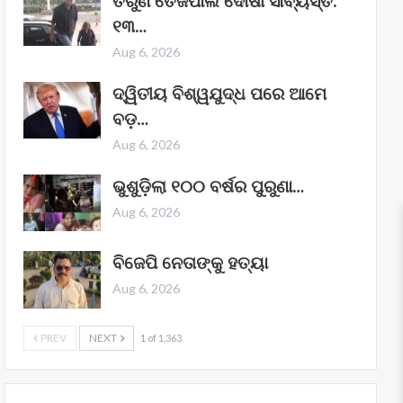
ତରୁଣ ତେଜପାଲ ଦୋଷୀ ସାବ୍ୟସ୍ତ:
୧୩…
Aug 6, 2026
ଦ୍ୱିତୀୟ ବିଶ୍ୱଯୁଦ୍ଧ ପରେ ଆମେ
ବଡ଼…
Aug 6, 2026
ଭୁଶୁଡ଼ିଲା ୧୦୦ ବର୍ଷର ପୁରୁଣା…
Aug 6, 2026
ବିଜେପି ନେତାଙ୍କୁ ହତ୍ୟା
Aug 6, 2026
PREV
NEXT
1 of 1,363