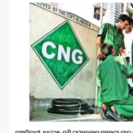
ନୂଆଦିଲ୍ଲୀ, ୨୬/୦୫: ପୁଣି ଗ୍ରାହକଙ୍କୁ ମହଙ୍ଗା ମ